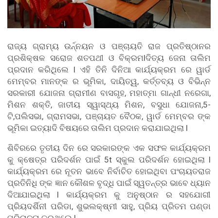
ରାଜ୍ୟ ଗ୍ରାମ୍ୟ ଉର୍ନ୍ନୟନ ଓ ପଞ୍ଚାୟତି ରାଜ ପ୍ରତିଷ୍ଠାନର
ପ୍ରଶିକ୍ଷକ ସରୋଜ ଶତପଥୀ ଓ ବିକ୍ରମlଦିତ୍ୟ ଜେନା ତାଲିମ
ପ୍ରଦାନ କରିଥିଲେ l ଏହି ତିନି ଦିନିଆ କାର୍ଯ୍ୟକ୍ରମ ରେ ୱାର୍ଡ
ମେମ୍ବର ମାନଙ୍କ ର ଭୂମିକା, ଦାୟିତ୍ୱ, କର୍ତ୍ତବ୍ୟ ଓ ବିଭିନ୍ନ
ସରକାରୀ ଯୋଜନା ଗ୍ରାମୀଣ ବାସଗୃହ, ମହାତ୍ମା ଗାନ୍ଧୀ ନରେଗା,
ମିଶନ ଶକ୍ତି, ଜାତୀୟ ସ୍ୱାସ୍ଥ୍ୟ ମିଶନ, ବସୁଧା ଯୋଜନା,5-
ଟି,ପଲିସଭା, ଗ୍ରାମସଭା, ପଞ୍ଚାୟତ ବୈଠକ, ୱାର୍ଡ ମେମ୍ବର ଙ୍କ
ଭୂମିକା ଇତ୍ୟାଦି ବିଷୟରେ ତାଲିମ ପ୍ରଦାନ କରାଯାଇଥିଲା l
ଶିବିରରେ ତୃତୀୟ ଦିନ ରେ ସରକାରଙ୍କ ଏକ ସଫଳ କାର୍ଯ୍ୟକ୍ରମ
କୁ କ୍ଷେତ୍ର ପରିଦର୍ଶନ ପାଇଁ 5t ସ୍କୁଲ ପରିଦର୍ଶନ ହୋଇଥିଲା l
କାର୍ଯ୍ୟକ୍ରମ ରେ ନୂତନ ଭାବେ ନିର୍ବାଚିତ ହୋଇଥିବା ପଂଚାୟତରାଜ
ପ୍ରତିନିଧି ଙ୍କ ଜ୍ଞାନ କୌଶଳ ବୃଦ୍ଧି ପାଇଁ ସ୍ୱତନ୍ତ୍ର ଭାବେ ଧ୍ୟାନ
ଦିଆଯାଇଥିଲା l କାର୍ଯ୍ୟକ୍ରମ କୁ ଅନୁଷ୍ଠାନ ର ସହଯୋଗୀ
ପ୍ରିୟଦର୍ଶିନୀ ପରିଡା, ଶୁଭଲକ୍ଷ୍ମୀ ସାହୁ, ପ୍ରିୟ ପ୍ରିତମ ପଣ୍ଡା
ପରିଚାଳନା କରୁଥିଲେ l