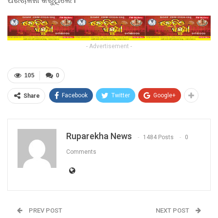
- Advertisement -
105
0
Facebook
Twitter
Google+
Share
Ruparekha News
1484 Posts
0
Comments
PREV POST
NEXT POST