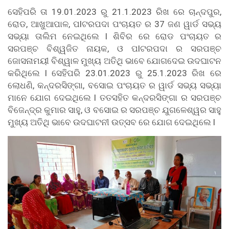
ସେହିପରି ତା 19.01.2023 ରୁ 21.1.2023 ରିଖ ରେ ଚାନ୍ଦପୁର,
ରୋଡ, ଆଖୁଆପାଳ, ପlଟରପଦା ପଂଚାୟତ ର 37 ଜଣ ୱାର୍ଡ ସଭ୍ୟ
ସଭ୍ୟା ତାଲିମ ନେଇଥିଲେ l ଶିବିର ରେ ରୋଡ ପଂଚାୟତ ର
ସରପଞ୍ଚ ବିଶ୍ୱଜିତ ନାୟକ, ଓ ପlଟରପଦା ର ସରପଞ୍ଚ
ଜୋସନାମୟୀ ବିଶ୍ୱାଳ ମୁଖ୍ୟ ଅତିଥି ଭାବେ ଯୋଗଦେଇ ଉଦଘାଟନ
କରିଥିଲେ l ସେହିପରି 23.01.2023 ରୁ 25.1.2023 ରିଖ ରେ
ଲୋଧଣି, କନ୍ଦରସିଙ୍ଗା, ବସୋଇ ପଂଚାୟତ ର ୱାର୍ଡ ସଭ୍ୟ ସଭ୍ୟା
ମାନେ ଯୋଗ ଦେଇଥିଲେ l ତତସହିତ କନ୍ଦରସିଙ୍ଗା ର ସରପଞ୍ଚ
ବିଜେନ୍ଦ୍ର କୁମାର ସାହୁ, ଓ ବସୋଇ ର ସରପଞ୍ଚ ଯୁଗଳେଶ୍ୱର ସାହୁ
ମୁଖ୍ୟ ଅତିଥି ଭାବେ ଉଦଘାଟନୀ ଉତ୍ସବ ରେ ଯୋଗ ଦେଇଥିଲେ l