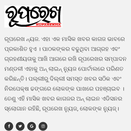
ରୂପରେଖ ନ୍ୟଜ. ଏହା ଏକ ମାସିକ ଖବର କାଗଜ ଭାବରେ
ପ୍ରକାଶିତ ହୁଏ । ପାଠକଙ୍କର ବଢୁଥିବା ଆଗ୍ରହ ଏବଂ
ଗ୍ରହଣୀୟତାକୁ ଆଖି ଆଗରେ ରଖି ରୂପରେଖର ସମ୍ପାଦନ
ମଣ୍ଡଳୀ ଏହାକୁ ଅନ୍ ଲାଇନ୍ ନ୍ୟୁଜ ପୋର୍ଟାଲରେ ପରିଣତ
କରିଛନ୍ତି। ପଲ୍ଲୀରୁ ଦିଲ୍ଲୀ ସମସ୍ତ ଖବର ସଠିକ ଏବଂ
ନିରପେକ୍ଷ ଢଙ୍ଗରେ ଲୋକଙ୍କ ପାଖରେ ପହଞ୍ଚାଇବ ।
ତେଣୁ ଏହି ମାସିକ ଖବର କାଗଜର ଅନ୍ ଲାଇନ ଏଡିସନର
ସ୍ଲୋଗାନ ରହିଛି, ରୂପରେଖ ନ୍ୟୁଜ, ଲୋକଙ୍କ ନ୍ୟୁଜ୍।