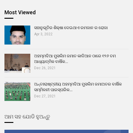
Most Viewed
ସହାନୁଭୂତିର ଶିକ୍ଷା ଦେଇଥାଏ ରମଜାନ ର ରୋଜା
Apr 3, 2022
ଅହମ୍ମଦିଆ ମୁସଲିମ ଜମାତ କାଦିଆନ ଠାରେ ୧୨୬ ତମ
ଆଧ୍ୟାତ୍ମିକ ବାର୍ଷିକ…
Dec 26, 2021
ଅନ୍ତଃରାଷ୍ଟ୍ରୀୟ ଅହମ୍ମଦିଆ ମୁସଲିମ ଜମାଅତର ବାର୍ଷିକ
ସମ୍ମିଳନୀ ପାରସ୍ପରିକ…
Dec 27, 2021
ଆମ ସହ ଯୋଡି ହୁଅନ୍ତୁ