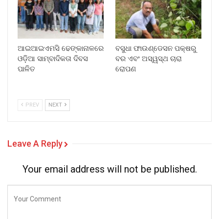
ଆଇଆଇଏମସି ଢେଙ୍କାନାଳରେ
ବସୁଧା ଫାଉଣ୍ଡେସନ ପକ୍ଷରୁ
ଓଡ଼ିଆ ସାମ୍ବାଦିକତା ଦିବସ
ବର ଏବଂ ଅସ୍ୱସ୍ଥ ଚାରା
ପାଳିତ
ରୋପଣ
PREV
NEXT
Leave A Reply
Your email address will not be published.