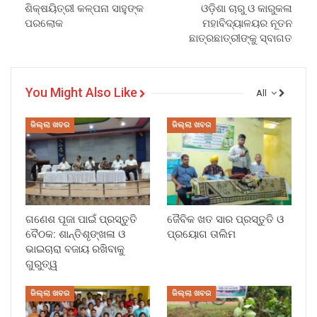
ଶିକ୍ଷୟିତ୍ରୀ କଳ୍ପନା ସାହୁଙ୍କ
ଓଡ଼ିଶା ଚାରୁ ଓ କାରୁକଳା
ପରଲୋକ
ମହାବିଦ୍ୟାଳୟର ନୂତନ
ଛାତ୍ରଛାତ୍ରୀଙ୍କୁ ସ୍ବାଗତ
You Might Also Like
All
ଜିଲ୍ଲା ଖବର
ଜିଲ୍ଲା ଖବର
ଗଣେଶ ପୂଜା ପାଇଁ ପ୍ରସ୍ତୁତି
ଜୈବିକ ଖତ ସାର ପ୍ରସ୍ତୁତି ଓ
ବୈଠକ: ଶାନ୍ତିଶୃଙ୍ଖଳା ଓ
ପ୍ରୟୋଗ ତାଲିମ
ଭାଇଚାରା ବଜାୟ ରଖିବାକୁ
ଗୁରୁତ୍ୱ
ଜିଲ୍ଲା ଖବର
ଜିଲ୍ଲା ଖବର