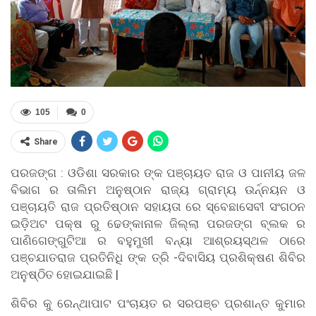
105
0
Share
ପରଜଙ୍ଗ : ଓଡିଶା ସରକାର ଙ୍କ ପଞ୍ଚାୟତ ରାଜ ଓ ପାନୀୟ ଜଳ
ବିଭାଗ ର ତାଲିମ ଅନୁଷ୍ଠାନ ରାଜ୍ୟ ଗ୍ରାମ୍ୟ ଉର୍ନ୍ନୟନ ଓ
ପଞ୍ଚାୟତି ରାଜ ପ୍ରତିଷ୍ଠାନ ସହାୟତା ରେ ସ୍ବେଛାସେବୀ ସଂଗଠନ
ଇଡ଼ିଅଟ ପକ୍ଷ ରୁ ଢେଙ୍କାନାଳ ଜିଲ୍ଲା ପରଜଙ୍ଗ ବ୍ଲକ ର
ପାଣିଗେଙ୍ଗୁଟିଆ ର ବହୁମୁଖୀ ବନ୍ୟା ଆଶ୍ରୟସ୍ଥଳ ଠାରେ
ପଞ୍ଚଯାତରାଜ ପ୍ରତିନିଧି ଙ୍କ ତ୍ରି -ଦିବାସିୟ ପ୍ରଶିକ୍ଷଣ ଶିବିର
ଅନୁଷ୍ଠିତ ହୋଇଯାଇଛି |
ଶିବିର କୁ ରେନ୍ଥାପାଟ ପଂଚାୟତ ର ସରପଞ୍ଚ ପ୍ରଶାନ୍ତ କୁମାର