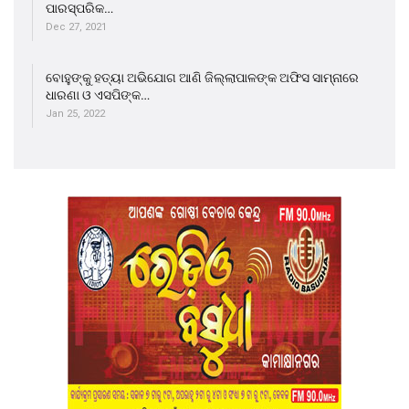
ପାରସ୍ପରିକ…
Dec 27, 2021
ବୋହୁଙ୍କୁ ହତ୍ୟା ଅଭିଯୋଗ ଆଣି ଜିଲ୍ଲାପାଳଙ୍କ ଅଫିସ ସାମ୍ନାରେ
ଧାରଣା ଓ ଏସପିଙ୍କ…
Jan 25, 2022