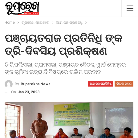
Home
ରୂପରେଖ ସ୍ପେଶାଲ
ଆମ ଜନ ପ୍ରତିନିଧି
ପଞ୍ଚାୟତରାଜ ପ୍ରତିନିଧି ଙ୍କ
ତ୍ରି-ଦିବସିୟ ପ୍ରଶିକ୍ଷଣ
5-ଟି,ପଲିସଭା, ଗ୍ରାମସଭା, ପଞ୍ଚାୟତ ବୈଠକ, ୱାର୍ଡ ମେମ୍ବର
ଙ୍କ ଭୂମିକା ଇତ୍ୟାଦି ବିଷୟରେ ତାଲିମ ପ୍ରଦାନ
By
Ruparekha News
ଆମ ଜନ ପ୍ରତିନିଧି
ଜିଲ୍ଲା ଖବର
On
Jan 23, 2023