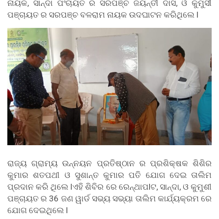
ନାୟକ, ସାନ୍ଦା ପଂଚାୟତ ର ସରପଞ୍ଚ ଜୟନ୍ତୀ ଦାସ, ଓ କୁମୁସୀ
ପଞ୍ଚାୟତ ର ସରପଞ୍ଚ ବଳରାମ ନାୟକ ଉଦଘାଟନ କରିଥିଲେ l
ରାଜ୍ୟ ଗ୍ରାମ୍ୟ ଉନ୍ନୟନ ପ୍ରତିଷ୍ଠାନ ର ପ୍ରଶିକ୍ଷକ ଶିଶିର
କୁମାର ଶତପଥୀ ଓ ସୁଶାନ୍ତ କୁମାର ପତି ଯୋଗ ଦେଇ ତାଲିମ
ପ୍ରଦାନ କରି ଥିଲେ lଏହି ଶିବିର ରେ ରେନ୍ଥାପlଟ, ସାନ୍ଦା, ଓ କୁମୁଶୀ
ପଞ୍ଚାୟତ ର 36 ଜଣ ୱାର୍ଡ ସଭ୍ୟ ସଭ୍ୟା ତାଲିମ କାର୍ଯ୍ୟକ୍ରମ ରେ
ଯୋଗ ଦେଇଥିଲେ l