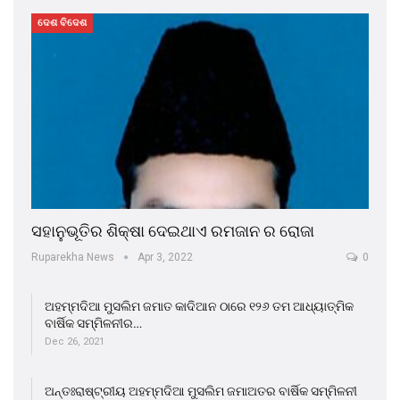
ଦେଶ ବିଦେଶ
ସହାନୁଭୂତିର ଶିକ୍ଷା ଦେଇଥାଏ ରମଜାନ ର ରୋଜା
Ruparekha News
Apr 3, 2022
0
ଅହମ୍ମଦିଆ ମୁସଲିମ ଜମାତ କାଦିଆନ ଠାରେ ୧୨୬ ତମ ଆଧ୍ୟାତ୍ମିକ
ବାର୍ଷିକ ସମ୍ମିଳନୀର…
Dec 26, 2021
ଅନ୍ତଃରାଷ୍ଟ୍ରୀୟ ଅହମ୍ମଦିଆ ମୁସଲିମ ଜମାଅତର ବାର୍ଷିକ ସମ୍ମିଳନୀ