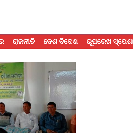
ବର
ରାଜନୀତି
ଦେଶ ବିଦେଶ
ରୂପରେଖ ସ୍ପେଶ