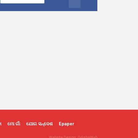
ା
ମୋ ଗାଁ
ଯୋଗ ସନ୍ଦେଶ
Epaper
Website Design:
OdishaWeb