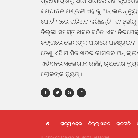
ଗ୍ରହଣୀୟତାକୁ ଆଖି ଆଗରେ ରଖି ରୂପରେ
ସମ୍ପାଦନ ମଣ୍ଡଳୀ ଏହାକୁ ଅନ୍ ଲାଇନ୍ ନ୍ୟ
ପୋର୍ଟାଲରେ ପରିଣତ କରିଛନ୍ତି। ପଲ୍ଲୀରୁ
ଦିଲ୍ଲୀ ସମସ୍ତ ଖବର ସଠିକ ଏବଂ ନିରପେକ
ଢଙ୍ଗରେ ଲୋକଙ୍କ ପାଖରେ ପହଞ୍ଚାଇବ 
ତେଣୁ ଏହି ମାସିକ ଖବର କାଗଜର ଅନ୍ ଲା
ଏଡିସନର ସ୍ଲୋଗାନ ରହିଛି, ରୂପରେଖ ନ୍ୟୁ
ଲୋକଙ୍କ ନ୍ୟୁଜ୍।
ରାଜ୍ୟ ଖବର
ଜିଲ୍ଲା ଖବର
ରାଜନୀତି
© 2025- odishaweb. All Rights Reserved.