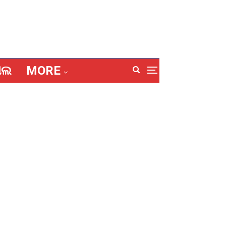
ାଲ
MORE