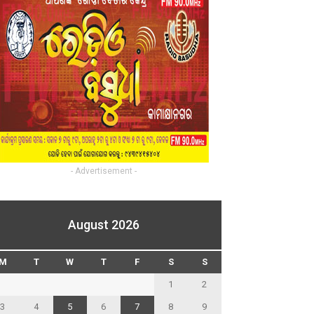
- Advertisement -
August 2026
M
T
W
T
F
S
S
1
2
3
4
5
6
7
8
9