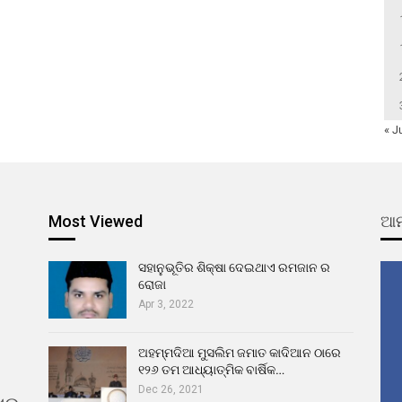
« J
Most Viewed
ଆମ
ସହାନୁଭୂତିର ଶିକ୍ଷା ଦେଇଥାଏ ରମଜାନ ର
ରୋଜା
Apr 3, 2022
ଅହମ୍ମଦିଆ ମୁସଲିମ ଜମାତ କାଦିଆନ ଠାରେ
୧୨୬ ତମ ଆଧ୍ୟାତ୍ମିକ ବାର୍ଷିକ…
Dec 26, 2021