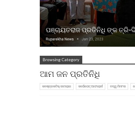
ପଞ୍ଚାୟତରାଜ ପ୍ରତିନିଧି ଙ୍କ ତ୍ରି-
Ruparekha News
Jan 23, 2023
Browsing Category
ଆମ ଜନ ପ୍ରତିନିଧି
କନଷ୍ଚ୍ରକଟିଭ୍ ସାଟାୟାର
କର୍ପୋପେଟ୍ ଆଫାୟାର୍ସ
ତତ୍ୱ ମିମାଂସା
ମ