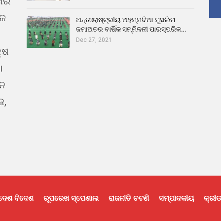
ଖର
ୁଜ
ଅନ୍ତଃରାଷ୍ଟ୍ରୀୟ ଅହମ୍ମଦିଆ ମୁସଲିମ
ଜମାଅତର ବାର୍ଷିକ ସମ୍ମିଳନୀ ପାରସ୍ପରିକ…
Dec 27, 2021
୍ଷ
।
ଇନ
ଜ,
ଦେଶ ବିଦେଶ
ରୂପରେଖ ସ୍ପେଶାଲ
ରାଜନୀତି ଚଟଣି
ସମ୍ପାଦକୀୟ
କ୍ରୀଡ