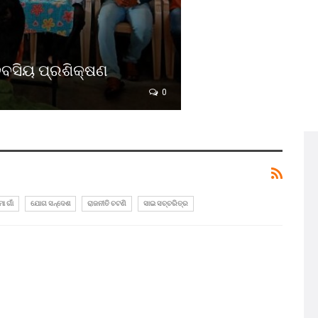
ଦିବସିୟ ପ୍ରଶିକ୍ଷଣ
0
ୋ ଗାଁ
ଯୋଗ ସନ୍ଦେଶ
ରାଜନୀତି ଚଟଣି
ସାଇ ସଚ୍ଚରିତ୍ର