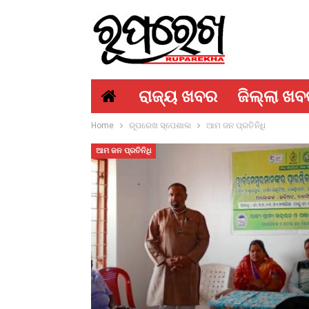
ରାଜ୍ୟ ଖବର
ଜିଲ୍ଲା ଖ
Home
ରୂପରେଖ ସ୍ପେଶାଲ
ଆମ ଜନ ପ୍ରତିନିଧି
ଆମ ଜନ ପ୍ରତିନିଧି