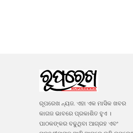
ରୂପରେଖ ନ୍ୟଜ. ଏହା ଏକ ମାସିକ ଖବର
କାଗଜ ଭାବରେ ପ୍ରକାଶିତ ହୁଏ ।
ପାଠକଙ୍କର ବଢୁଥିବା ଆଗ୍ରହ ଏବଂ