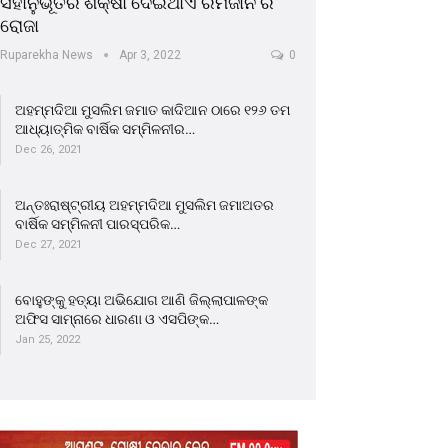
ସହାନୁଭୂତିର ଶିକ୍ଷା ଦେଇଥାଏ ରମଜାନ ର
ରୋଜା
Ruparekha News
Apr 3, 2022
0
ଅହମ୍ମଦିଆ ମୁସଲିମ ଜମାତ କାଦିଆନ ଠାରେ ୧୨୬ ତମ
ଆଧ୍ୟାତ୍ମିକ ବାର୍ଷିକ ସମ୍ମିଳନୀର…
Dec 26, 2021
ଅନ୍ତଃରାଷ୍ଟ୍ରୀୟ ଅହମ୍ମଦିଆ ମୁସଲିମ ଜମାଅତର
ବାର୍ଷିକ ସମ୍ମିଳନୀ ପାରସ୍ପରିକ…
Dec 27, 2021
ବୋହୁଙ୍କୁ ହତ୍ୟା ଅଭିଯୋଗ ଆଣି ଜିଲ୍ଲାପାଳଙ୍କ
ଅଫିସ ସାମ୍ନାରେ ଧାରଣା ଓ ଏସପିଙ୍କ…
Jan 25, 2022