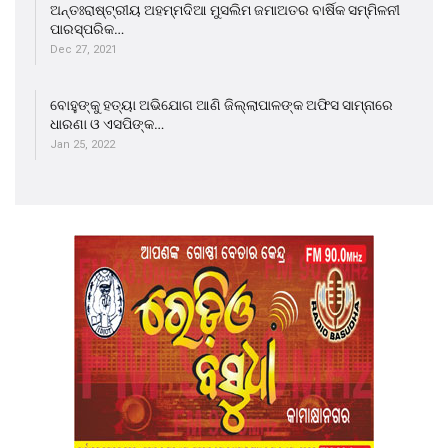
ଅନ୍ତଃରାଷ୍ଟ୍ରୀୟ ଅହମ୍ମଦିଆ ମୁସଲିମ ଜମାଅତର ବାର୍ଷିକ ସମ୍ମିଳନୀ
ପାରସ୍ପରିକ…
Dec 27, 2021
ବୋହୁଙ୍କୁ ହତ୍ୟା ଅଭିଯୋଗ ଆଣି ଜିଲ୍ଲାପାଳଙ୍କ ଅଫିସ ସାମ୍ନାରେ
ଧାରଣା ଓ ଏସପିଙ୍କ…
Jan 25, 2022