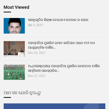
Most Viewed
ସହାନୁଭୂତିର ଶିକ୍ଷା ଦେଇଥାଏ ରମଜାନ ର ରୋଜା
Apr 3, 2022
ଅହମ୍ମଦିଆ ମୁସଲିମ ଜମାତ କାଦିଆନ ଠାରେ ୧୨୬ ତମ
ଆଧ୍ୟାତ୍ମିକ ବାର୍ଷିକ…
Dec 26, 2021
ଅନ୍ତଃରାଷ୍ଟ୍ରୀୟ ଅହମ୍ମଦିଆ ମୁସଲିମ ଜମାଅତର ବାର୍ଷିକ
ସମ୍ମିଳନୀ ପାରସ୍ପରିକ…
Dec 27, 2021
ଆମ ସହ ଯୋଡି ହୁଅନ୍ତୁ