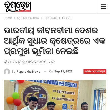
Home
ରୂପରେଖ ସ୍ପେଶାଲ
କର୍ପୋପେଟ୍ ଆଫାୟାର୍ସ
ଭାରତୀୟ ଜୀବନବୀମା ଦେଶର
ଆର୍ଥିକ ସୁଧାର କ୍ଷେତ୍ରରେ ଏକ
ପ୍ରମୁଖ ଭୂମିକା ନେଇଛି
ବୀମା ସପ୍ତାହ ପାଳନ ଉଦଯାପିତ
On
Sep 11, 2022
By
Ruparekha News
କର୍ପୋପେଟ୍ ଆଫାୟାର୍ସ