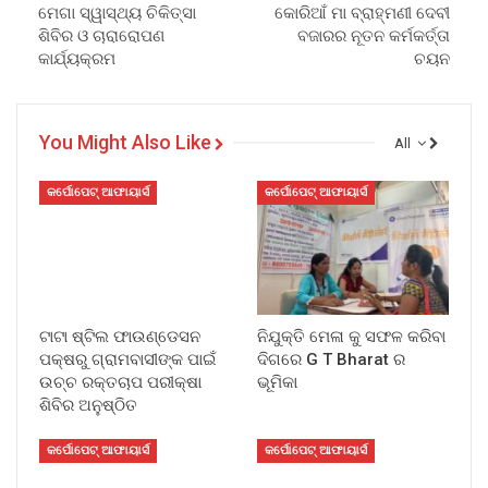
ମେଗା ସ୍ୱାସ୍ଥ୍ୟ ଚିକିତ୍ସା
କୋରିଆଁ ମା ବ୍ରାହ୍ମଣୀ ଦେବୀ
ଶିବିର ଓ ଚାରାରୋପଣ
ବଜାରର ନୂତନ କର୍ମକର୍ତ୍ତା
କାର୍ଯ୍ୟକ୍ରମ
ଚୟନ
You Might Also Like
All
କର୍ପୋପେଟ୍ ଆଫାୟାର୍ସ
କର୍ପୋପେଟ୍ ଆଫାୟାର୍ସ
ଟାଟା ଷ୍ଟିଲ ଫାଉଣ୍ଡେସନ
ନିଯୁକ୍ତି ମେଳା କୁ ସଫଳ କରିବା
ପକ୍ଷରୁ ଗ୍ରାମବାସୀଙ୍କ ପାଇଁ
ଦିଗରେ G T Bharat ର
ଉଚ୍ଚ ରକ୍ତଚାପ ପରୀକ୍ଷା
ଭୂମିକା
ଶିବିର ଅନୁଷ୍ଠିତ
କର୍ପୋପେଟ୍ ଆଫାୟାର୍ସ
କର୍ପୋପେଟ୍ ଆଫାୟାର୍ସ