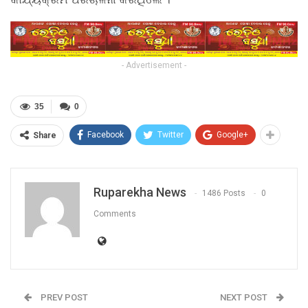
- Advertisement -
35
0
Facebook
Twitter
Google+
Share
Ruparekha News
1486 Posts
0
Comments
PREV POST
NEXT POST