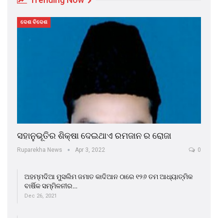
ଦେଶ ବିଦେଶ
ସହାନୁଭୂତିର ଶିକ୍ଷା ଦେଇଥାଏ ରମଜାନ ର ରୋଜା
Ruparekha News
Apr 3, 2022
0
ଅହମ୍ମଦିଆ ମୁସଲିମ ଜମାତ କାଦିଆନ ଠାରେ ୧୨୬ ତମ ଆଧ୍ୟାତ୍ମିକ
ବାର୍ଷିକ ସମ୍ମିଳନୀର…
Dec 26, 2021