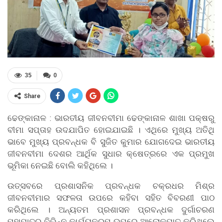
35
0
Share
ଢେଙ୍କାନାଳ : ଭାରତୀୟ ଜୀବନବୀମା ଢେଙ୍କାନାଳ ଶାଖା ପକ୍ଷରୁ
ବୀମା ସପ୍ତାହ ଉଦଯାପିତ ହୋଇଯାଇଛି । ଏଥିରେ ମୁଖ୍ୟ ଅତିଥି
ଭାବେ ମୁଖ୍ୟ ପ୍ରବନ୍ଧକ ବି ସୁଜିତ କୁମାର ଯୋଗଦେଇ ଭାରତୀୟ
ଜୀବନବୀମା ଦେଶର ଆର୍ଥିକ ସୁଧାର କ୍ଷେତ୍ରରେ ଏକ ପ୍ରମୁଖ
ଭୂମିକା ନେଇଛି ବୋଲି କହିଥିଲେ ।
ଉତ୍ସବରେ ପ୍ରଶାସନିକ ପ୍ରବନ୍ଧକ ଚକ୍ରଧର ମିଶ୍ର
ଜୀବନବୀମାର ସଫଳତା ଉପରେ କହିବା ସହିତ ବିବରଣୀ ପାଠ
କରିଥିଲେ । ଅନ୍ୟତମ ପ୍ରଶାସନ ପ୍ରବନ୍ଧକ ଦୁର୍ଗାଚରଣ
ମହାପାତ୍ର ବିଭିନ୍ନ କାର୍ଯ୍ୟକ୍ରମ ଉପରେ ଆଲୋକପାତ କରିଥିଲେ