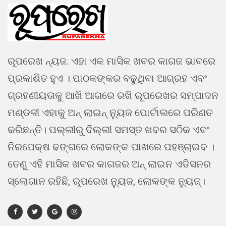
ରୂପରେଖ ନ୍ୟଜ. ଏହା ଏକ ମାସିକ ଖବର କାଗଜ ଭାବରେ
ପ୍ରକାଶିତ ହୁଏ । ପାଠକଙ୍କର ବଢୁଥିବା ଆଗ୍ରହ ଏବଂ
ଗ୍ରହଣୀୟତାକୁ ଆଖି ଆଗରେ ରଖି ରୂପରେଖର ସମ୍ପାଦନ
ମଣ୍ଡଳୀ ଏହାକୁ ଅନ୍ ଲାଇନ୍ ନ୍ୟୁଜ ପୋର୍ଟାଲରେ ପରିଣତ
କରିଛନ୍ତି। ପଲ୍ଲୀରୁ ଦିଲ୍ଲୀ ସମସ୍ତ ଖବର ସଠିକ ଏବଂ
ନିରପେକ୍ଷ ଢଙ୍ଗରେ ଲୋକଙ୍କ ପାଖରେ ପହଞ୍ଚାଇବ ।
ତେଣୁ ଏହି ମାସିକ ଖବର କାଗଜର ଅନ୍ ଲାଇନ ଏଡିସନର
ସ୍ଲୋଗାନ ରହିଛି, ରୂପରେଖ ନ୍ୟୁଜ, ଲୋକଙ୍କ ନ୍ୟୁଜ୍।