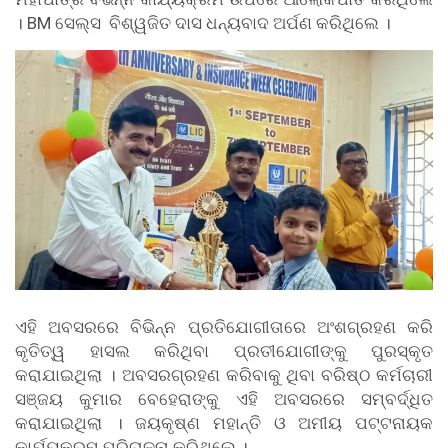
। BM ସେଲ୍ସ ବିଶ୍ୱଜିତ ଦାସ ଧନ୍ୟବାଦ ଅର୍ପଣ କରିଥିଲେ ।
ଏହି ଅବସରରେ ବିଭିନ୍ନ ପ୍ରତିଯୋଗୀତାରେ ଅଂଶଗ୍ରହଣ କରି
କୃତିତ୍ୱ ହାସଲ କରିଥିବା ପ୍ରତୀଯୋଗୀଙ୍କୁ ପୁରସ୍କୃତ
କରାଯାଇଥିଲା । ଅବସରଗ୍ରହଣ କରିବାକୁ ଥିବା ବରିଷ୍ଠ କର୍ମଚାରୀ
ସଞ୍ଜୟ କୁମାର ବେହେରାଙ୍କୁ ଏହି ଅବସରରେ ସମ୍ବର୍ଦ୍ଧିତ
କରାଯାଇଥିଲା । ଜୟକୃଷ୍ଣ ମହାନ୍ତି ଓ ଅମୀୟ ପଟ୍ଟନାୟକ
କାର୍ଯ୍ୟକ୍ରମ ପରିଚାଳନା କରିଥିଲେ ।