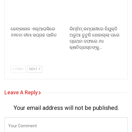
ଢେଙ୍କାନାଳ ଏଲ୍ଆଇସିରେ
ରିମ୍ଝିମ୍ କମ୍ପାନୀରେ ନିଯୁକ୍ତି
୬୬ତମ ବୀମା ସପ୍ତାହ ପାଳିତ
ଅଡୁଆ ତୁଟୁନି ହୋହାଲ୍ଲା ପରେ
ପ୍ରଥମ ଦଫାରେ ୬୪
କ୍ଷତିଗ୍ରସ୍ତଙ୍କୁ…
PREV
NEXT
Leave A Reply
Your email address will not be published.