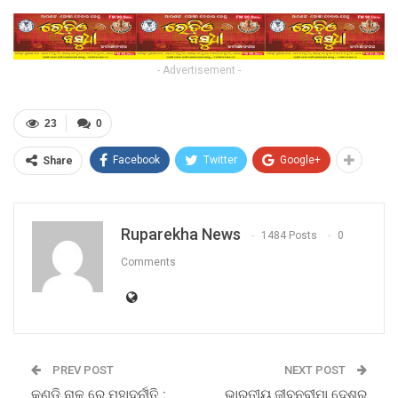
- Advertisement -
23
0
Facebook
Twitter
Google+
Share
Ruparekha News
1484 Posts
0
Comments
PREV POST
NEXT POST
କୁଣ୍ଡି ନାଳ ରେ ମହାଦୁର୍ନୀତି :
ଭାରତୀୟ ଜୀବନବୀମା ଦେଶର