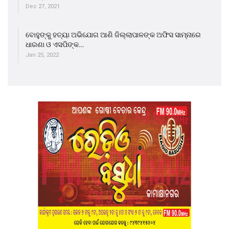
Dec 27, 2021
ବୋହୁଙ୍କୁ ହତ୍ୟା ଅଭିଯୋଗ ଆଣି ଜିଲ୍ଲାପାଳଙ୍କ ଅଫିସ ସାମ୍ନାରେ
ଧାରଣା ଓ ଏସପିଙ୍କ…
Jan 25, 2022