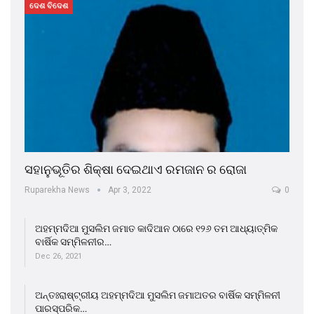
ଦେଶ ବିଦେଶ
ସହାନୁଭୂତିର ଶିକ୍ଷା ଦେଇଥାଏ ରମଜାନ ର ରୋଜା
Ruparekha News
Apr 3, 2022
0
ଅହମ୍ମଦିଆ ମୁସଲିମ ଜମାତ କାଦିଆନ ଠାରେ ୧୨୬ ତମ ଆଧ୍ୟାତ୍ମିକ
ବାର୍ଷିକ ସମ୍ମିଳନୀର…
Dec 26, 2021
ଅନ୍ତଃରାଷ୍ଟ୍ରୀୟ ଅହମ୍ମଦିଆ ମୁସଲିମ ଜମାଅତର ବାର୍ଷିକ ସମ୍ମିଳନୀ
ପାରସ୍ପରିକ…