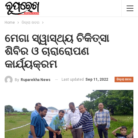
Home
ଜିଲ୍ଲା ଖବର
ମେଗା ସ୍ୱାସ୍ଥ୍ୟ ଚିକିତ୍ସା
ଶିବିର ଓ ଚାରାରୋପଣ
କାର୍ଯ୍ୟକ୍ରମ
Last updated
Sep 11, 2022
By
Ruparekha News
ଜିଲ୍ଲା ଖବର