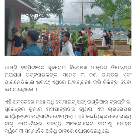
ଆମ୍ରି ହସ୍ପିଟାଲର ହୃଦରୋଗ ବିଶେଷଜ୍ଞ ଡାକ୍ତର ଜିତେନ୍ଦ୍ର
ନାରାୟଣ ପଟ୍ଟନାୟକଙ୍କ ସମେତ ୩ ଜଣ ଡାକ୍ତର ଏବଂ
ପାରାମେଡିକାଲ ଷ୍ଟାଫ୍ ଏଥିରେ ଅଂଶଗ୍ରହଣ କରି ଚିକିତ୍ସା ସେବା
ଯୋଗାଇଥିଲେ ।
ଏହି ଅବସରରେ ମହୋଦଧି ସୋସାଇଟ୍ ଅଫ୍ ଇଣ୍ଡିଆର ଟ୍ରଷ୍ଟି ଡ.
ସୁରେନ୍ଦ୍ର କୁମାର ମହାପାତ୍ରଙ୍କ ଦ୍ୱାରା ଏକ ଚାରାରୋପଣ
କାର୍ଯ୍ୟକ୍ରମ ଉଦ୍ଘାଟିତ ହୋଇଥିଲା । ଏହି କାର୍ଯ୍ୟକ୍ରମରେ ରାଜ୍ୟ
ବାର୍ କାଉନ୍ସିଲର ସଦସ୍ୟ ଆଡଭୋକେଟ ସୀତାଂଶୁ ମୋହନ
ଦ୍ୱିବେଦୀ ସମ୍ମାନିତ ଅତିଥି ଭାବରେ ଯୋଗଦେଇଥିଲେ ।