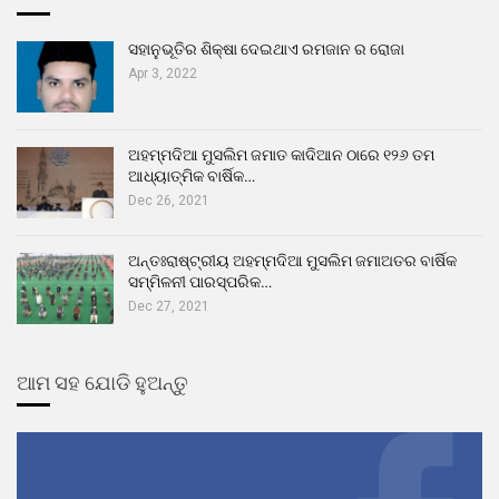
ସହାନୁଭୂତିର ଶିକ୍ଷା ଦେଇଥାଏ ରମଜାନ ର ରୋଜା
Apr 3, 2022
ଅହମ୍ମଦିଆ ମୁସଲିମ ଜମାତ କାଦିଆନ ଠାରେ ୧୨୬ ତମ
ଆଧ୍ୟାତ୍ମିକ ବାର୍ଷିକ…
Dec 26, 2021
ଅନ୍ତଃରାଷ୍ଟ୍ରୀୟ ଅହମ୍ମଦିଆ ମୁସଲିମ ଜମାଅତର ବାର୍ଷିକ
ସମ୍ମିଳନୀ ପାରସ୍ପରିକ…
Dec 27, 2021
ଆମ ସହ ଯୋଡି ହୁଅନ୍ତୁ