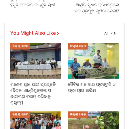
ହସୁଛି ଠିକାଦାର କାନ୍ଦୁଛି ଚାଷୀ
ଆର୍ଥିକ ସୁଧାର କ୍ଷେତ୍ରରେ
ଏକ ପ୍ରମୁଖ ଭୂମିକା ନେଇଛି
You Might Also Like
All
ଜିଲ୍ଲା ଖବର
ଜିଲ୍ଲା ଖବର
ଗଣେଶ ପୂଜା ପାଇଁ ପ୍ରସ୍ତୁତି
ଜୈବିକ ଖତ ସାର ପ୍ରସ୍ତୁତି ଓ
ବୈଠକ: ଶାନ୍ତିଶୃଙ୍ଖଳା ଓ
ପ୍ରୟୋଗ ତାଲିମ
ଭାଇଚାରା ବଜାୟ ରଖିବାକୁ
ଗୁରୁତ୍ୱ
ଜିଲ୍ଲା ଖବର
ଜିଲ୍ଲା ଖବର