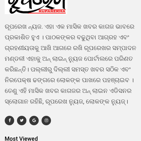
ରୂପରେଖ ନ୍ୟଜ. ଏହା ଏକ ମାସିକ ଖବର କାଗଜ ଭାବରେ
ପ୍ରକାଶିତ ହୁଏ । ପାଠକଙ୍କର ବଢୁଥିବା ଆଗ୍ରହ ଏବଂ
ଗ୍ରହଣୀୟତାକୁ ଆଖି ଆଗରେ ରଖି ରୂପରେଖର ସମ୍ପାଦନ
ମଣ୍ଡଳୀ ଏହାକୁ ଅନ୍ ଲାଇନ୍ ନ୍ୟୁଜ ପୋର୍ଟାଲରେ ପରିଣତ
କରିଛନ୍ତି। ପଲ୍ଲୀରୁ ଦିଲ୍ଲୀ ସମସ୍ତ ଖବର ସଠିକ ଏବଂ
ନିରପେକ୍ଷ ଢଙ୍ଗରେ ଲୋକଙ୍କ ପାଖରେ ପହଞ୍ଚାଇବ ।
ତେଣୁ ଏହି ମାସିକ ଖବର କାଗଜର ଅନ୍ ଲାଇନ ଏଡିସନର
ସ୍ଲୋଗାନ ରହିଛି, ରୂପରେଖ ନ୍ୟୁଜ, ଲୋକଙ୍କ ନ୍ୟୁଜ୍।
Most Viewed