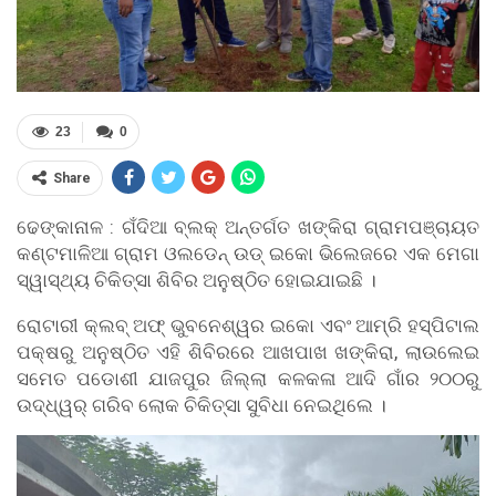
23
0
Share
ଢେଙ୍କାନାଳ : ଗଁଦିଆ ବ୍ଲକ୍ ଅନ୍ତର୍ଗତ ଖଙ୍କିରା ଗ୍ରାମପଞ୍ଚାୟତ
କଣ୍ଟମାଳିଆ ଗ୍ରାମ ଓଲଡେନ୍ ଉଡ୍ ଇକୋ ଭିଲେଜରେ ଏକ ମେଗା
ସ୍ୱାସ୍ଥ୍ୟ ଚିକିତ୍ସା ଶିବିର ଅନୁଷ୍ଠିତ ହୋଇଯାଇଛି ।
ରୋଟାରୀ କ୍ଲବ୍ ଅଫ୍ ଭୁବନେଶ୍ୱର ଇକୋ ଏବଂ ଆମ୍ରି ହସ୍ପିଟାଲ
ପକ୍ଷରୁ ଅନୁଷ୍ଠିତ ଏହି ଶିବିରରେ ଆଖପାଖ ଖଙ୍କିରା, ଲାଉଲେଇ
ସମେତ ପଡୋଶୀ ଯାଜପୁର ଜିଲ୍ଲା କଳକଳା ଆଦି ଗାଁର ୨୦୦ରୁ
ଉଦ୍ଧ୍ୱର୍ ଗରିବ ଲୋକ ଚିକିତ୍ସା ସୁବିଧା ନେଇଥିଲେ ।