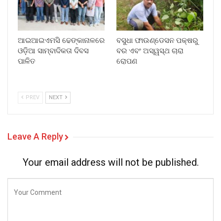
ଆଇଆଇଏମସି ଢେଙ୍କାନାଳରେ
ବସୁଧା ଫାଉଣ୍ଡେସନ ପକ୍ଷରୁ
ଓଡ଼ିଆ ସାମ୍ବାଦିକତା ଦିବସ
ବର ଏବଂ ଅସ୍ୱସ୍ଥ ଚାରା
ପାଳିତ
ରୋପଣ
PREV
NEXT
Leave A Reply
Your email address will not be published.