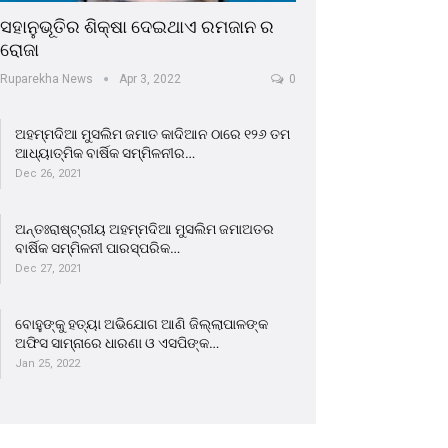
ସହାନୁଭୂତିର ଶିକ୍ଷା ଦେଇଥାଏ ରମଜାନ ର
ରୋଜା
Ruparekha News
Apr 3, 2022
0
ଅହମ୍ମଦିଆ ମୁସଲିମ ଜମାତ କାଦିଆନ ଠାରେ ୧୨୬ ତମ
ଆଧ୍ୟାତ୍ମିକ ବାର୍ଷିକ ସମ୍ମିଳନୀର…
Dec 26, 2021
ଅନ୍ତଃରାଷ୍ଟ୍ରୀୟ ଅହମ୍ମଦିଆ ମୁସଲିମ ଜମାଅତର
ବାର୍ଷିକ ସମ୍ମିଳନୀ ପାରସ୍ପରିକ…
Dec 27, 2021
ବୋହୁଙ୍କୁ ହତ୍ୟା ଅଭିଯୋଗ ଆଣି ଜିଲ୍ଲାପାଳଙ୍କ
ଅଫିସ ସାମ୍ନାରେ ଧାରଣା ଓ ଏସପିଙ୍କ…
Jan 25, 2022