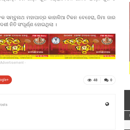
 ସମ୍ବୁନାଥ ମହାପାତ୍ର କାହାଳିଆ ଟିକନ ବେହେରା, ଜିମା ଜାର
ଶୀ ନିତି ସଂପୂର୍ଣ୍ଣ ହୋଇଥିଲା ।
 Advertisement -
ogle+
48
0
Posts