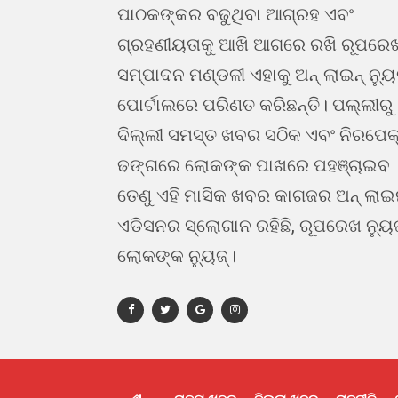
ପାଠକଙ୍କର ବଢୁଥିବା ଆଗ୍ରହ ଏବଂ
ଗ୍ରହଣୀୟତାକୁ ଆଖି ଆଗରେ ରଖି ରୂପରେ
ସମ୍ପାଦନ ମଣ୍ଡଳୀ ଏହାକୁ ଅନ୍ ଲାଇନ୍ ନ୍ୟ
ପୋର୍ଟାଲରେ ପରିଣତ କରିଛନ୍ତି। ପଲ୍ଲୀରୁ
ଦିଲ୍ଲୀ ସମସ୍ତ ଖବର ସଠିକ ଏବଂ ନିରପେକ
ଢଙ୍ଗରେ ଲୋକଙ୍କ ପାଖରେ ପହଞ୍ଚାଇବ 
ତେଣୁ ଏହି ମାସିକ ଖବର କାଗଜର ଅନ୍ ଲା
ଏଡିସନର ସ୍ଲୋଗାନ ରହିଛି, ରୂପରେଖ ନ୍ୟୁ
ଲୋକଙ୍କ ନ୍ୟୁଜ୍।