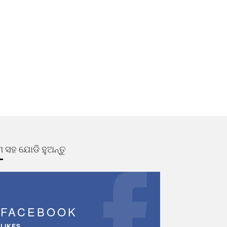
 ସହ ଯୋଡି ହୁଅନ୍ତୁ
FACEBOOK
LIKES