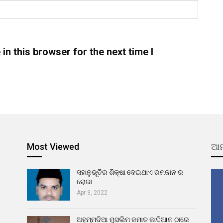
n this browser for the next time I
Most Viewed
ଆମ
ସହାନୁଭୂତିର ଶିକ୍ଷା ଦେଇଥାଏ ରମଜାନ ର
ରୋଜା
Apr 3, 2022
ଅହମ୍ମଦିଆ ମୁସଲିମ ଜମାତ କାଦିଆନ ଠାରେ