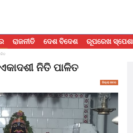
ବର
ରାଜନୀତି
ଦେଶ ବିଦେଶ
ରୂପରେଖ ସ୍ପେଶ
ାଳିତ
 ଏକାଦଶୀ ନିତି ପାଳିତ
ଜିଲ୍ଲା ଖବର