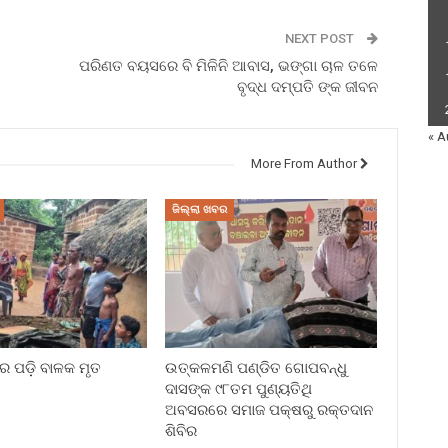
NEXT POST
ପରିଣତ ବୟସରେ ବି ମିଳିନି ଆବାସ, ଭଙ୍ଗା ଚାଳ ତଳେ
ବୃଦ୍ଧ ଦମ୍ପତି ଙ୍କ ଜୀବନ
« A
More From Author
ଜିଲ୍ଲା ଖବର
େ ପଡ଼ି ବାଳକ ମୃତ
ଉତ୍କଳମଣି ପଣ୍ଡିତ ଗୋପବନ୍ଧୁ
ଦାସଙ୍କ ୯୮ତମ ପୁଣ୍ୟତିଥି
ଅବସରରେ ସମାଜ ପକ୍ଷରୁ ରକ୍ତଦାନ
ଶିବିର