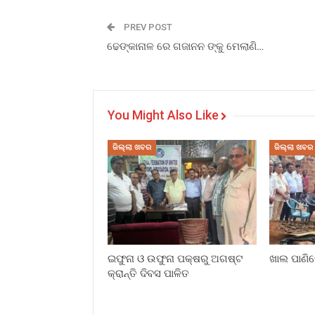
PREV POST
ଢେଙ୍କାନାଳ ରେ ଗଜାନନ ଙ୍କୁ ମେଲାଣି…
You Might Also Like
ଜିଲ୍ଲା ଖବର
ଜିଲ୍ଲା ଖବର
ଇଫୁନା ଓ ଉଫୁନା ପକ୍ଷରୁ ଅଗଷ୍ଟ
ଖାଲ ପାଣିର
କ୍ରାନ୍ତି ଦିବସ ପାଳିତ