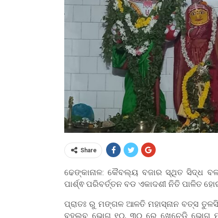
Share
ଢେଙ୍କାନାଳ: କୈବଲ୍ୟ ବଜାର ସ୍ଥିତ ସିଦ୍ଧ ବ
ପାର୍ଶ୍ଵ ପରିବର୍ତ୍ତନ ବଡ ଏକାଦଶୀ ନିତି ପାଳିତ ହ
ପ୍ରାତଃ ରୁ ମଙ୍ଗଳ ଆଳତି ମହାସ୍ନାନ ବତ୍ସ ତୁଳସ
ବହ୍ଲବ ଭୋଗ ୧୦, ୩୦ ରେ ଖେଚେଡ଼ି ଭୋଗ ମଧ