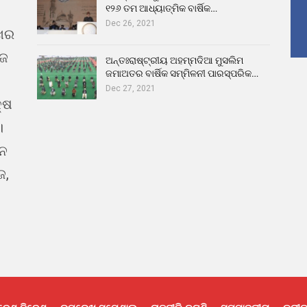
୧୨୬ ତମ ଆଧ୍ୟାତ୍ମିକ ବାର୍ଷିକ…
Dec 26, 2021
ଖର
ୁଜ
ଅନ୍ତଃରାଷ୍ଟ୍ରୀୟ ଅହମ୍ମଦିଆ ମୁସଲିମ
ଜମାଅତର ବାର୍ଷିକ ସମ୍ମିଳନୀ ପାରସ୍ପରିକ…
Dec 27, 2021
୍ଷ
।
ଇନ
ଜ,