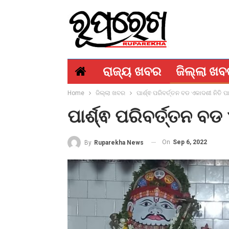
ରାଜ୍ୟ ଖବର
ଜିଲ୍ଲା ଖ
Home
ଜିଲ୍ଲା ଖବର
ପାର୍ଶ୍ଵ ପରିବର୍ତ୍ତନ ବଡ ଏକାଦଶୀ ନିତି ପ
ପାର୍ଶ୍ଵ ପରିବର୍ତ୍ତନ ବଡ
On
Sep 6, 2022
By
Ruparekha News