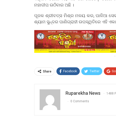
ମହାଦୀପ ଉଠିବାର ଅଛି ।
ପୂଜକ ଶ୍ରୀବତ୍ସ ମିଶ୍ର ମଳୟ କର, ପାଳିଆ ସେବକ
ଶ୍ୟାମ ସୁନ୍ଦର ପାଣିଗ୍ରାହୀ ଉପସ୍ଥିତିରେ ଏହି ଏକାଦ
-
Facebook
Twitter
Go
Share
Ruparekha News
1488 
0 Comments