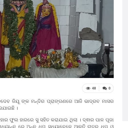
48
0
ଳଦେବ ଜିୟୂ ଙ୍କ ମନ୍ଦିର ପ୍ରାଙ୍ଗଣରେ ଆଜି ଭାଦ୍ରବ ମାସର
ୋଇଯାଇଛି ।
ିହାର ଫୁଲ ହାରରେ ସୁ ସହିତ କରାଯାଇ ଥିଲା । ଦ୍ଵାର ପାଳ ପୂଜା
୍ୟାନ୍ନ ରେ ଅନ୍ନ ଧୂପ ସଧ୍ୟାବେଳେ ଆଳତି ରାତ୍ର ଧୂପ ଓ