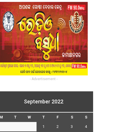
- Advertisement -
September 2022
M
T
W
T
F
S
S
1
2
3
4