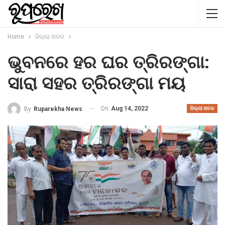
Home
ଜିଲ୍ଲା ଖବର
ଭୁବନରେ ହର ଘର ତ୍ରିରଙ୍ଗା:
ସାରା ସହର ତ୍ରିରଙ୍ଗା ମୟ
On
Aug 14, 2022
By
Ruparekha News
ଜିଲ୍ଲା ଖବର