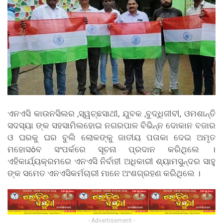
ଏନଏସି କାଉନସିଲର ,ସ୍ୱଚ୍ଛସାଥୀ, ଯୁବକ ,ବୁଦ୍ଧିଜୀବୀ, ଓମଶାନ୍ତି
ସଦସ୍ୟା ଙ୍କ ସହସାମିଲହୋଇ ନଗରପାଳ ବିଭିନ୍ନ ଦୋକାନ ବଜାର
ଓ ଘରକୁ ଘର ବୁଲି ଲୋକଙ୍କୁ ଜାତୀୟ ପତାକା ଦେଇ ଅମୃତ
ମହୋସôବ ସଂପର୍କରେ ସୂଚନା ପ୍ରଦାନ କରିଥିଲେ ।
ଏହିକାର୍ଯ୍ୟକ୍ରମରେ ଏନଏସି ନିର୍ବାହୀ ଅଧିକାରୀ ଶ୍ୟାମସୁନ୍ଦର ସାହୁ
ଙ୍କ ସମେତ ଏନଏସିକର୍ମଚାରୀ ମାନେ ଅଂଶଗ୍ରହଣ କରିଥିଲେ ।
- Advertisement -