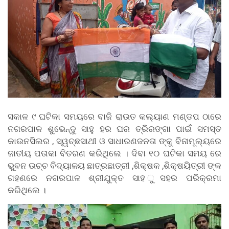
ସକାଳ ୯ ଘଟିକା ସମୟରେ ବାଜି ରାଉତ କଲ୍ୟାଣ ମଣ୍ଡପ ଠାରେ
ନଗରପାଳ ଶୁଭେନ୍ଦୁ ସାହୁ ହର ଘର ତ୍ରିରଙ୍ଗା ପାଇଁ ସମସ୍ତ
କାଉନସିଲର , ସ୍ୱଚ୍ଛସାଥୀ ଓ ସାଧାରଣଜନତା ଙ୍କୁ ବିନାମୂଲ୍ୟରେ
ଜାତୀୟ ପତାକା ବିତରଣ କରିଥିଲେ । ଦିବା ୧୦ ଘଟିକା ସମୟ ରେ
ଭୁବନ ଉଚ୍ଚ ବିଦ୍ୟାଳୟ ଛାତ୍ରଛାତ୍ରୀ ,ଶିକ୍ଷକ ,ଶିକ୍ଷୟିତ୍ରୀ ଙ୍କ
ଗହଣରେ ନଗରପାଳ ଶ୍ରୀଯୁକ୍ତ ସାହ ୁସହର ପରିକ୍ରମା
କରିଥିଲେ ।