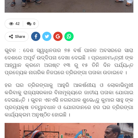
42
0
Share
ଭୁବନ : ଦେଶ ସ୍ୱାଧିନତାର ୭୫ ବର୍ଷ ପାଳନ ଅବସରରେ ସାରା
ଦେଶରେ ଅପୂର୍ବ ଉଦ୍ଦିପନା ଦେଖା ଦେଇଛି । ପ୍ରଧାନମନ୍ତ୍ରୀ ଙ୍କ
ଆହ୍ୱାନ କ୍ରମେ ଅଗଷ୍ଟ ୧୩ ରୁ ୧୫ ତିନି ଦିନ ପର୍ଯ୍ୟନ୍ତ
ପ୍ରତ୍ୟେକ ନାଗରିକ ନିଜଘରେ ତ୍ରିରଙ୍ଗା ପତାକା ଉଡାଇବେ ।
ହର ଘର ତ୍ରିରଙ୍ଗାକୁ ଆହୁରି ଆକର୍ଷଣୀୟ ଓ ଲୋକାଭିମୁଖୀ
କରିବାକୁ ରାଜ୍ୟସରକାର ବିନାମୂଲ୍ୟରେ ଜାତୀୟ ପତାକା ଯୋଗାଇ
ଦେଇଛନ୍ତି । ଭୁବନ ଏନଏସି ନଗରପାଳ ଶୁଭେନ୍ଦୁ କୁମାର ସାହୁ ଙ୍କ
ପ୍ରତ୍ୟକ୍ଷ ତତ୍ୱାବଧାନ ଓ ଯୋଗଦାନରେ ହର ଘର ତ୍ରିରଙ୍ଗା
କାର୍ଯ୍ୟକ୍ରମ ଅନୁଷ୍ଠିତ ହୋଇଛି ।