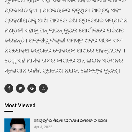
ରୂପରେଖ ନ୍ୟଜ. ଏହା ଏକ ମାସିକ ଖବର କାଗଜ ଭାବରେ
ପ୍ରକାଶିତ ହୁଏ । ପାଠକଙ୍କର ବଢୁଥିବା ଆଗ୍ରହ ଏବଂ
ଗ୍ରହଣୀୟତାକୁ ଆଖି ଆଗରେ ରଖି ରୂପରେଖର ସମ୍ପାଦନ
ମଣ୍ଡଳୀ ଏହାକୁ ଅନ୍ ଲାଇନ୍ ନ୍ୟୁଜ ପୋର୍ଟାଲରେ ପରିଣତ
କରିଛନ୍ତି। ପଲ୍ଲୀରୁ ଦିଲ୍ଲୀ ସମସ୍ତ ଖବର ସଠିକ ଏବଂ
ନିରପେକ୍ଷ ଢଙ୍ଗରେ ଲୋକଙ୍କ ପାଖରେ ପହଞ୍ଚାଇବ ।
ତେଣୁ ଏହି ମାସିକ ଖବର କାଗଜର ଅନ୍ ଲାଇନ ଏଡିସନର
ସ୍ଲୋଗାନ ରହିଛି, ରୂପରେଖ ନ୍ୟୁଜ, ଲୋକଙ୍କ ନ୍ୟୁଜ୍।
Most Viewed
ସହାନୁଭୂତିର ଶିକ୍ଷା ଦେଇଥାଏ ରମଜାନ ର ରୋଜା
Apr 3, 2022