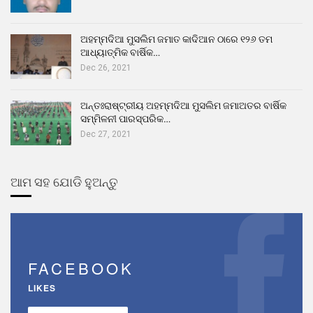
ଅହମ୍ମଦିଆ ମୁସଲିମ ଜମାତ କାଦିଆନ ଠାରେ ୧୨୬ ତମ
ଆଧ୍ୟାତ୍ମିକ ବାର୍ଷିକ…
Dec 26, 2021
ଅନ୍ତଃରାଷ୍ଟ୍ରୀୟ ଅହମ୍ମଦିଆ ମୁସଲିମ ଜମାଅତର ବାର୍ଷିକ
ସମ୍ମିଳନୀ ପାରସ୍ପରିକ…
Dec 27, 2021
ଆମ ସହ ଯୋଡି ହୁଅନ୍ତୁ
FACEBOOK
LIKES