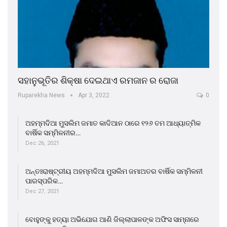
ସହାନୁଭୂତିର ଶିକ୍ଷା ଦେଇଥାଏ ରମଜାନ ର ରୋଜା
Ruparekha News
Apr 3, 2022
0
ଅହମ୍ମଦିଆ ମୁସଲିମ ଜମାତ କାଦିଆନ ଠାରେ ୧୨୬ ତମ ଆଧ୍ୟାତ୍ମିକ
ବାର୍ଷିକ ସମ୍ମିଳନୀର…
Dec 26, 2021
ଅନ୍ତଃରାଷ୍ଟ୍ରୀୟ ଅହମ୍ମଦିଆ ମୁସଲିମ ଜମାଅତର ବାର୍ଷିକ ସମ୍ମିଳନୀ
ପାରସ୍ପରିକ…
Dec 27, 2021
ବୋହୁଙ୍କୁ ହତ୍ୟା ଅଭିଯୋଗ ଆଣି ଜିଲ୍ଲାପାଳଙ୍କ ଅଫିସ ସାମ୍ନାରେ