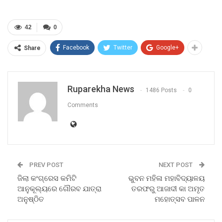
42
0
Facebook
Twitter
Google+
Share
Ruparekha News
1486 Posts
0
Comments
PREV POST
NEXT POST
ଜିଲା କଂଗ୍ରେସ କମିଟି
ଭୁବନ ମହିଳା ମହାବିଦ୍ୟାଳୟ
ଆନୁକୂଲ୍ୟରେ ଗୌରବ ଯାତ୍ରା
ତରଫରୁ ଆଜାଦୀ କା ଅମୃତ
ଅନୁଷ୍ଠିତ
ମହୋତ୍ସବ ପାଳନ