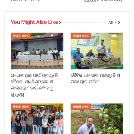
You Might Also Like
All
ଜିଲ୍ଲା ଖବର
ଜିଲ୍ଲା ଖବର
ଗଣେଶ ପୂଜା ପାଇଁ ପ୍ରସ୍ତୁତି
ଜୈବିକ ଖତ ସାର ପ୍ରସ୍ତୁତି ଓ
ବୈଠକ: ଶାନ୍ତିଶୃଙ୍ଖଳା ଓ
ପ୍ରୟୋଗ ତାଲିମ
ଭାଇଚାରା ବଜାୟ ରଖିବାକୁ
ଗୁରୁତ୍ୱ
ଜିଲ୍ଲା ଖବର
ଜିଲ୍ଲା ଖବର