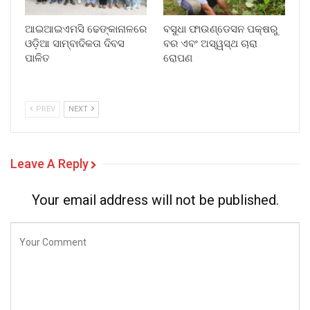
ଆଇଆଇଏମସି ଢେଙ୍କାନାଳରେ
ବସୁଧା ଫାଉଣ୍ଡେସନ ପକ୍ଷରୁ
ଓଡ଼ିଆ ସାମ୍ବାଦିକତା ଦିବସ
ବର ଏବଂ ଅସ୍ୱସ୍ଥ ଚାରା
ପାଳିତ
ରୋପଣ
PREV
NEXT
Leave A Reply
Your email address will not be published.