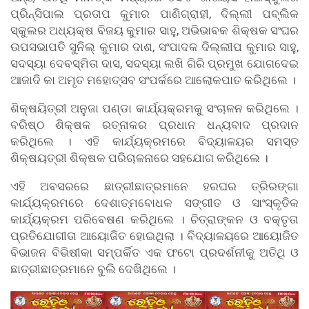
ପ୍ରିନ୍ସିପାଲ ପ୍ରତାପ କୁମାର ପାଣିଗ୍ରାହୀ, ଦିଲ୍ଲୀ ପବ୍ଲିକ
ସ୍କୁଲର ଅଧ୍ୟକ୍ଷ ବିଜୟ କୁମାର ସାହୁ, ଅଭିଭାବକ ଶିକ୍ଷକ ସଂଘର
ଉପସଭାପତି ସୁନିଲ୍ କୁମାର ଦାଶ, ସଂପାଦକ ଦିଲ୍ଲୀପ କୁମାର ସାହୁ,
ସଦସ୍ୟା ଦେବସ୍ମିତା ଦାସ, ସଦସ୍ୟା ଲଖି ଗିରି ପ୍ରମୁଖ ଯୋଗଦେଇ
ଆଜାଦି କା ଅମୃତ ମହୋତ୍ସବ ସଂପର୍କରେ ଆଲୋକପାତ କରିଥିଲେ ।
ଶିକ୍ଷୟିତ୍ରୀ ଅନୁଜା ପଣ୍ଡା କାର୍ଯ୍ୟକ୍ରମକୁ ସଂଚାଳନ କରିଥିଲେ ।
ବରିଷ୍ଠ ଶିକ୍ଷକ ରତ୍ନାକର ପ୍ରଧାନ ଧନ୍ୟବାଦ ପ୍ରଦାନ
କରିଥିଲେ । ଏହି କାର୍ଯ୍ୟକ୍ରମରେ ବିଦ୍ୟାଳୟର ସମସ୍ତ
ଶିକ୍ଷୟତ୍ରୀ ଶିକ୍ଷକ ପରିଚାଳନାରେ ସହଯୋଗ କରିଥିଲେ ।
ଏହି ଅବସରରେ ଛାତ୍ରୀଛାତ୍ରମାନେ ହରଘର ତ୍ରିରଙ୍ଗା
କାର୍ଯ୍ୟକ୍ରମରେ ଦେଶାତ୍ମବୋଧକ ସଙ୍ଗୀତ ଓ ସାଂସ୍କୃତିକ
କାର୍ଯ୍ୟକ୍ରମ ପରିବେଷଣ କରିଥିଲେ । ଚିତ୍ରାଙ୍କନ ଓ ବକ୍ତୃତା
ପ୍ରତିଯୋଗୀତା ଆୟୋଜିତ ହୋଇଥିଲା । ବିଦ୍ୟାଳୟରେ ଆୟୋଜିତ
ବିଭାଜନ ବିଭିଷୀକା ସମ୍ପର୍କିତ ଏକ ଫଟୋ ପ୍ରଦର୍ଶନୀକୁ ଅତିଥି ଓ
ଛାତ୍ରୀଛାତ୍ରମାନେ ବୁଲି ଦେଖିଥିଲେ ।