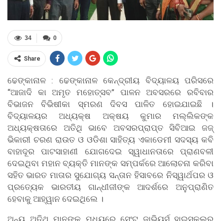
34
0
Share
ଢେଙ୍କାନାଳ : ଢେଙ୍କାନାଳ କେନ୍ଦ୍ରୀୟ ବିଦ୍ୟାଳୟ ପରିସରେ
“ଆଜାଦି କା ଅମୃତ ମହୋତ୍ସବ” ପାଳନ ଅବସରରେ ରବିବାର
ବିଭାଜନ ବିଭିଷୀକା ସ୍ମରଣ ଦିବସ ପାଳିତ ହୋଇଯାଇଛି ।
ବିଦ୍ୟାଳୟର ଅଧ୍ୟକ୍ଷ ଅକ୍ଷୟ କୁମାର ମଲ୍ଲିକଙ୍କ
ଅଧ୍ୟକ୍ଷତାରେ ଅତିଥି ଭାବେ ଅବସରପ୍ରାପ୍ତ ସିବିଆଇ ଜଜ୍
ଭିକାରୀ ଚରଣ ରାଉତ ଓ ଓଡିଶା ସାହିତ୍ୟ ଏକାଡେମୀ ସଦସ୍ୟ କବି
ବାହାଦୂର ପାଟସାହାଣୀ ଯୋଗଦେଇ ସ୍ୱାଧାନତାରେ ପ୍ରାଣବଳୀ
ଦେଇଥିବା ମହାନ ବ୍ୟକ୍ତି ମାନଙ୍କ ସମ୍ପର୍କରେ ଆଲୋଚନା କରିବା
ସହିତ ଭାରତ ମାତାର ସୁଯୋଗ୍ୟ ସନ୍ତାନ ହିସାବରେ ନିସ୍ୱାର୍ଥପର ଓ
ପ୍ରତ୍ୟେକ ଭାରତୀୟ ଗାନ୍ଧୀଜୀଙ୍କ ଆଦର୍ଶରେ ଅନୁପ୍ରାଣିତ
ହେବାକୁ ଆହ୍ୱାନ ଦେଇଥିଲେ ।
ଅନ୍ୟ ଅତିଥି ମାନଙ୍କ ମଧ୍ୟରେ ସେଂଟ ଜାଭିୟର୍ସ ହାଇସ୍କୁଲର