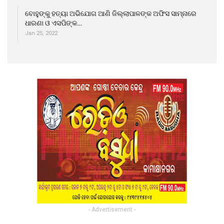
ବୋହୁଙ୍କୁ ହତ୍ୟା ଅଭିଯୋଗ ଆଣି ଜିଲ୍ଲାପାଳଙ୍କ ଅଫିସ ସାମ୍ନାରେ
ଧାରଣା ଓ ଏସପିଙ୍କ…
Jan 25, 2022
- Advertisement -