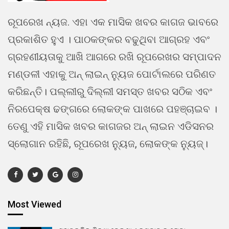
ରୂପରେଖ ନ୍ୟଜ. ଏହା ଏକ ମାସିକ ଖବର କାଗଜ ଭାବରେ
ପ୍ରକାଶିତ ହୁଏ । ପାଠକଙ୍କର ବଢୁଥିବା ଆଗ୍ରହ ଏବଂ
ଗ୍ରହଣୀୟତାକୁ ଆଖି ଆଗରେ ରଖି ରୂପରେଖର ସମ୍ପାଦନ
ମଣ୍ଡଳୀ ଏହାକୁ ଅନ୍ ଲାଇନ୍ ନ୍ୟୁଜ ପୋର୍ଟାଲରେ ପରିଣତ
କରିଛନ୍ତି। ପଲ୍ଲୀରୁ ଦିଲ୍ଲୀ ସମସ୍ତ ଖବର ସଠିକ ଏବଂ
ନିରପେକ୍ଷ ଢଙ୍ଗରେ ଲୋକଙ୍କ ପାଖରେ ପହଞ୍ଚାଇବ ।
ତେଣୁ ଏହି ମାସିକ ଖବର କାଗଜର ଅନ୍ ଲାଇନ ଏଡିସନର
ସ୍ଲୋଗାନ ରହିଛି, ରୂପରେଖ ନ୍ୟୁଜ, ଲୋକଙ୍କ ନ୍ୟୁଜ୍।
Most Viewed