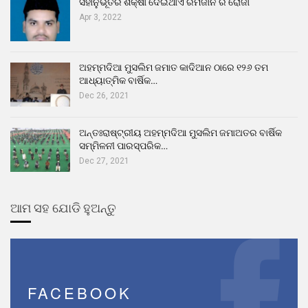
ସହାନୁଭୂତିର ଶିକ୍ଷା ଦେଇଥାଏ ରମଜାନ ର ରୋଜା
Apr 3, 2022
ଅହମ୍ମଦିଆ ମୁସଲିମ ଜମାତ କାଦିଆନ ଠାରେ ୧୨୬ ତମ
ଆଧ୍ୟାତ୍ମିକ ବାର୍ଷିକ…
Dec 26, 2021
ଅନ୍ତଃରାଷ୍ଟ୍ରୀୟ ଅହମ୍ମଦିଆ ମୁସଲିମ ଜମାଅତର ବାର୍ଷିକ
ସମ୍ମିଳନୀ ପାରସ୍ପରିକ…
Dec 27, 2021
ଆମ ସହ ଯୋଡି ହୁଅନ୍ତୁ
FACEBOOK