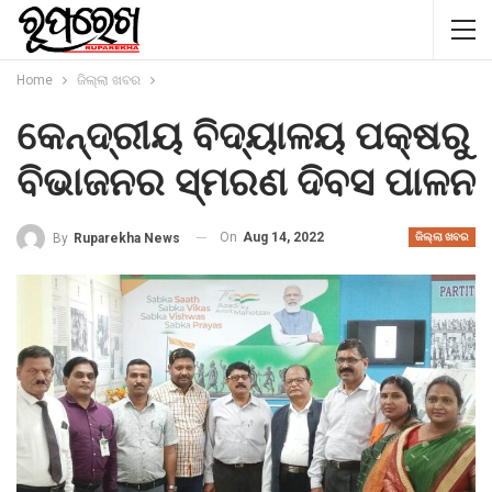
Home
ଜିଲ୍ଲା ଖବର
କେନ୍ଦ୍ରୀୟ ବିଦ୍ୟାଳୟ ପକ୍ଷରୁ
ବିଭାଜନର ସ୍ମରଣ ଦିବସ ପାଳନ
On
Aug 14, 2022
By
Ruparekha News
ଜିଲ୍ଲା ଖବର