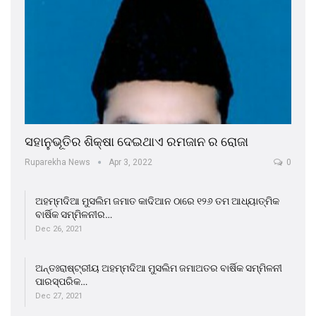
ସହାନୁଭୂତିର ଶିକ୍ଷା ଦେଇଥାଏ ରମଜାନ ର ରୋଜା
Ruparekha News
Apr 3, 2022
0
ଅହମ୍ମଦିଆ ମୁସଲିମ ଜମାତ କାଦିଆନ ଠାରେ ୧୨୬ ତମ ଆଧ୍ୟାତ୍ମିକ
ବାର୍ଷିକ ସମ୍ମିଳନୀର…
Dec 26, 2021
ଅନ୍ତଃରାଷ୍ଟ୍ରୀୟ ଅହମ୍ମଦିଆ ମୁସଲିମ ଜମାଅତର ବାର୍ଷିକ ସମ୍ମିଳନୀ
ପାରସ୍ପରିକ…
Dec 27, 2021