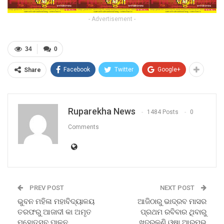
- Advertisement -
34
0
Facebook
Twitter
Google+
Share
Ruparekha News
1484 Posts
0
Comments
PREV POST
NEXT POST
ଭୁବନ ମହିଳା ମହାବିଦ୍ୟାଳୟ
ଆଜିଠାରୁ ଭାଦ୍ରବ ମାସର
ତରଫରୁ ଆଜାଦୀ କା ଅମୃତ
ପ୍ରଥମ ରବିବାର ଥିବାରୁ
ମହୋତ୍ସବ ପାଳନ
ଖୁଦୁରୁକୁଣି ଓଷା ଆରମ୍ଭ