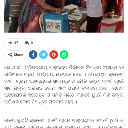
37
0
Share
କୋଣାର୍କ : ତ୍ରିସ୍ତରୀୟ ପଞ୍ଚାୟତ ନିର୍ବାଚନ ନିମନ୍ତେ ଆସନ୍ତା ୨୨
ତାରିଖରେ ଚତୁର୍ଥ ପର୍ଯ୍ୟାୟ ମତଦାନ ହେବ । ଡେଲାଙ୍ଗ ବ୍ଲକର
୨୧ଟି ଗ୍ରାମ ପଞ୍ଚାୟତର ସରପଞ୍ଚ ଓ ସମିତି ସଭ୍ୟ, ୨୯୧ଟି ୱାର୍ଡ,
୩ଟି ଜିଲ୍ଲା ପରିଷଦ ଜୋନ ଏବଂ ପିପିଲି ବ୍ଲକର ୨୫ଟି ଗ୍ରାମ
ପଞ୍ଚାୟତର ସରପଞ୍ଚ ଓ ସମିତି ସଭ୍ୟ, ୩୫୪ଟି ୱାର୍ଡ, ୩ଟି ଜିଲ୍ଲା
ପରିଷଦ ଜୋନ ନିମନ୍ତେ ମତଦାନ ହେବ ।
ଉକ୍ତ ଦୁଇଟି ବ୍ଲକର ୪୬ଟି ଗ୍ରାମ ପଞ୍ଚାୟତର ୬୪୫ଟି ୱାର୍ଡ ଓ
୬ଟି ଜିଲ୍ଲା ପରିଷଦ ଜୋନରେ ମତଦାନ ହେବ । ଡେଲାଙ୍ଗରେ