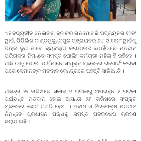
ଏତଦବ୍ୟତୀତ ଡେଲାଙ୍ଗ ବ୍ଲକର ଗଡମୋଟରି ପଞ୍ଚାୟତର ୧୨ନଂ
ୱାର୍ଡ, ପିପିଲିର ଦାଣ୍ତମୁକୁନ୍ଦପୁର ପଞ୍ଚାୟତର ୬,୮ ଓ ୧୧ନଂ ୱାର୍ଡକୁ
ପିଙ୍କ ବୁଥ ଭାବେ ବ୍ୟବସ୍ଥା କରାଯାଇଛି ଯେଉଁଠାରେ ମତଦାନ
ପରିଚାଳନା ନିମନ୍ତେ ସମସ୍ତ ପୋଲିଂ କର୍ମଚାରୀ ମହିଳା ହିଁ ରହିବେ ।
ଆଜି ଠାରୁ ପୋଲିଂ ପାର୍ଟିମାନେ ସଂପୃକ୍ତ ବ୍ଲକରେ ରିପୋର୍ଟିଂ କରିବା
ପରେ ସେମାନଙ୍କ ମତଦାନ କେନ୍ଦ୍ରରେ ପହଞ୍ଚି ସାରିଛନ୍ତି ।
ଆସନ୍ତା ୨୨ ତାରିଖରେ ସକାଳ ୭ ଘଟିକାରୁ ଅପରାହ୍ନ ୧ ଘଟିକା
ପର୍ଯ୍ୟନ୍ତ ମତଦାନ ହୋଇ ଆସନ୍ତା ୨୬ ତାରିଖରେ ସଂପୃକ୍ତ
ବ୍ଲକରେ ଭୋଟ ଗଣତି ହେବ । ଅବାଧ ଓ ନିରପେକ୍ଷ ମତଦାନ
ନିମନ୍ତେ ପ୍ରଶାସନ ପକ୍ଷରୁ ସମସ୍ତ ପଦକ୍ଷେପ ଗ୍ରହଣ
କରାଯାଇଛି ।