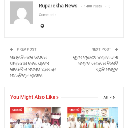
Ruparekha News
1488 Posts
0
Comments
PREV POST
NEXT POST
ସାମ୍ବାଦିକଙ୍କ ଉପରେ
ଭୁବନ ବ୍ଲକ:୧ ନମ୍ବର ଓ ୩
ଆକ୍ରମଣ ନେଇ ପ୍ରେସ
ନମ୍ବର ଜୋନରେ ବିଜେଡି
କାଉନସିଲ ସଦସ୍ୟ ପ୍ରସନ୍ନ
ସ୍ଥିତି ମଜବୁତ
ମହାନ୍ତିଙ୍କ କ୍ଷୋଭ
You Might Also Like
All
ରାଜନୀତି
ରାଜନୀତି