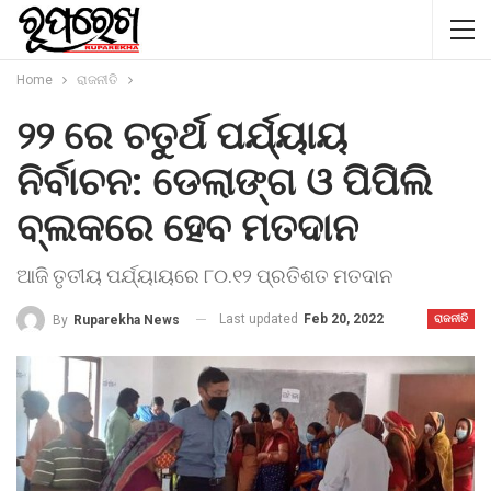
Home
ରାଜନୀତି
୨୨ ରେ ଚତୁର୍ଥ ପର୍ଯ୍ୟାୟ
ନିର୍ବାଚନ: ଡେଲାଙ୍ଗ ଓ ପିପିଲି
ବ୍ଲକରେ ହେବ ମତଦାନ
ଆଜି ତୃତୀୟ ପର୍ଯ୍ୟାୟରେ ୮୦.୧୨ ପ୍ରତିଶତ ମତଦାନ
Last updated
Feb 20, 2022
By
Ruparekha News
ରାଜନୀତି