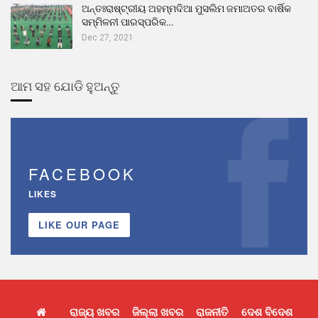
ଅନ୍ତଃରାଷ୍ଟ୍ରୀୟ ଅହମ୍ମଦିଆ ମୁସଲିମ ଜମାଅତର ବାର୍ଷିକ
ସମ୍ମିଳନୀ ପାରସ୍ପରିକ…
Dec 27, 2021
ଆମ ସହ ଯୋଡି ହୁଅନ୍ତୁ
FACEBOOK
LIKES
LIKE OUR PAGE
ରାଜ୍ୟ ଖବର
ଜିଲ୍ଲା ଖବର
ରାଜନୀତି
ଦେଶ ବିଦେଶ