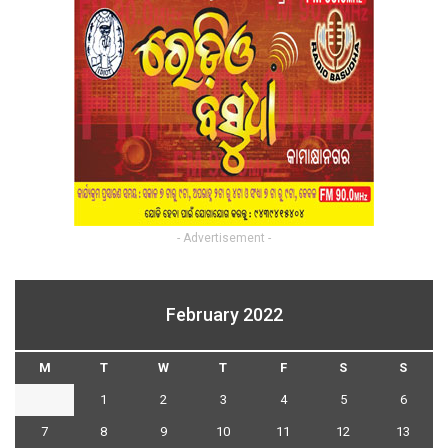
- Advertisement -
February 2022
M
T
W
T
F
S
S
1
2
3
4
5
6
7
8
9
10
11
12
13