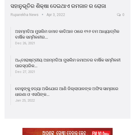
ସହାନୁଭୂତିର ଶିକ୍ଷା ଦେଇଥାଏ ରମଜାନ ର ରୋଜା
Ruparekha News
Apr 3, 2022
0
ଅହମ୍ମଦିଆ ମୁସଲିମ ଜମାତ କାଦିଆନ ଠାରେ ୧୨୬ ତମ ଆଧ୍ୟାତ୍ମିକ
ବାର୍ଷିକ ସମ୍ମିଳନୀର…
Dec 26, 2021
ଅନ୍ତଃରାଷ୍ଟ୍ରୀୟ ଅହମ୍ମଦିଆ ମୁସଲିମ ଜମାଅତର ବାର୍ଷିକ ସମ୍ମିଳନୀ
ପାରସ୍ପରିକ…
Dec 27, 2021
ବୋହୁଙ୍କୁ ହତ୍ୟା ଅଭିଯୋଗ ଆଣି ଜିଲ୍ଲାପାଳଙ୍କ ଅଫିସ ସାମ୍ନାରେ
ଧାରଣା ଓ ଏସପିଙ୍କ…
Jan 25, 2022