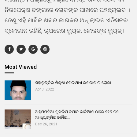
ନିରପେକ୍ଷ ଢଙ୍ଗରେ ଲୋକଙ୍କ ପାଖରେ ପହଞ୍ଚାଇବ ।
ତେଣୁ ଏହି ମାସିକ ଖବର କାଗଜର ଅନ୍ ଲାଇନ ଏଡିସନର
ସ୍ଲୋଗାନ ରହିଛି, ରୂପରେଖ ନ୍ୟୁଜ, ଲୋକଙ୍କ ନ୍ୟୁଜ୍।
Most Viewed
ସହାନୁଭୂତିର ଶିକ୍ଷା ଦେଇଥାଏ ରମଜାନ ର ରୋଜା
Apr 3, 2022
ଅହମ୍ମଦିଆ ମୁସଲିମ ଜମାତ କାଦିଆନ ଠାରେ ୧୨୬ ତମ
ଆଧ୍ୟାତ୍ମିକ ବାର୍ଷିକ…
Dec 26, 2021