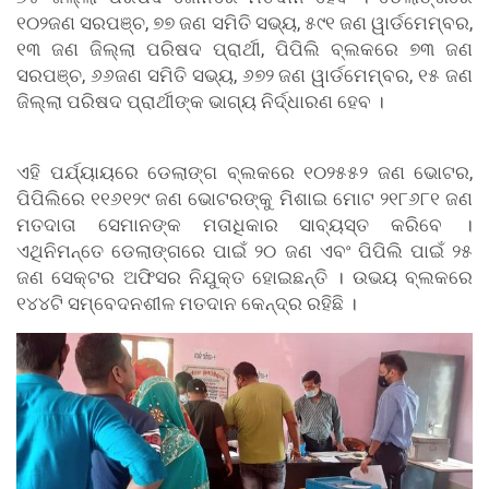
୧୦୨ଜଣ ସରପଞ୍ଚ, ୭୭ ଜଣ ସମିତି ସଭ୍ୟ, ୫୯୧ ଜଣ ୱାର୍ଡମେମ୍ବର,
୧୩ ଜଣ ଜିଲ୍ଲା ପରିଷଦ ପ୍ରାର୍ଥୀ, ପିପିଲି ବ୍ଲକରେ ୭୩ ଜଣ
ସରପଞ୍ଚ, ୬୬ଜଣ ସମିତି ସଭ୍ୟ, ୬୭୨ ଜଣ ୱାର୍ଡମେମ୍ବର, ୧୫ ଜଣ
ଜିଲ୍ଲା ପରିଷଦ ପ୍ରାର୍ଥୀଙ୍କ ଭାଗ୍ୟ ନିର୍ଦ୍ଧାରଣ ହେବ ।
ଏହି ପର୍ଯ୍ୟାୟରେ ଡେଲାଙ୍ଗ ବ୍ଲକରେ ୧୦୨୫୫୨ ଜଣ ଭୋଟର,
ପିପିଲିରେ ୧୧୬୧୨୯ ଜଣ ଭୋଟରଙ୍କୁ ମିଶାଇ ମୋଟ ୨୧୮୬୮୧ ଜଣ
ମତଦାତା ସେମାନଙ୍କ ମତାଧିକାର ସାବ୍ୟସ୍ତ କରିବେ ।
ଏଥିନିମନ୍ତେ ଡେଲାଙ୍ଗରେ ପାଇଁ ୨୦ ଜଣ ଏବଂ ପିପିଲି ପାଇଁ ୨୫
ଜଣ ସେକ୍ଟର ଅଫିସର ନିଯୁକ୍ତ ହୋଇଛନ୍ତି । ଉଭୟ ବ୍ଲକରେ
୧୪୪ଟି ସମ୍ବେଦନଶୀଳ ମତଦାନ କେନ୍ଦ୍ର ରହିଛି ।