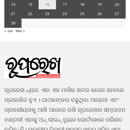
14
15
16
17
18
19
20
21
22
23
24
25
26
27
28
« Jan
Mar »
ରୂପରେଖ ନ୍ୟଜ. ଏହା ଏକ ମାସିକ ଖବର କାଗଜ ଭାବରେ
ପ୍ରକାଶିତ ହୁଏ । ପାଠକଙ୍କର ବଢୁଥିବା ଆଗ୍ରହ ଏବଂ
ଗ୍ରହଣୀୟତାକୁ ଆଖି ଆଗରେ ରଖି ରୂପରେଖର ସମ୍ପାଦନ
ମଣ୍ଡଳୀ ଏହାକୁ ଅନ୍ ଲାଇନ୍ ନ୍ୟୁଜ ପୋର୍ଟାଲରେ ପରିଣତ
କରିଛନ୍ତି। ପଲ୍ଲୀରୁ ଦିଲ୍ଲୀ ସମସ୍ତ ଖବର ସଠିକ ଏବଂ