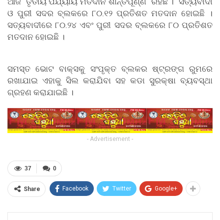
ଆଜି ତୃତୀୟ ପର୍ଯ୍ୟାୟ ମତଦାନ ଶାନ୍ତିପୂର୍ଣ୍ଣ ରହିଛି । ସତ୍ୟବାଦୀ
ଓ ପୁରୀ ସଦର ବ୍ଲକରେ ୮୦.୧୨ ପ୍ରତିଶତ ମତଦାନ ହୋଇଛି ।
ସତ୍ୟବାଦୀରେ ୮୦.୨୪ ଏବଂ ପୁରୀ ସଦର ବ୍ଲକରେ ୮୦ ପ୍ରତିଶତ
ମତଦାନ ହୋଇଛି ।
ସମସ୍ତ ଭୋଟ ବାକ୍ସକୁ ସଂପୃକ୍ତ ବ୍ଲକର ଷ୍ଟ୍ରଙ୍ଗ ରୁମରେ
ରଖାଯାଇ ଏହାକୁ ସିଲ କରାଯିବା ସହ କଡା ସୁରକ୍ଷା ବ୍ୟବସ୍ଥା
ଗ୍ରହଣ କରାଯାଇଛି ।
- Advertisement -
37
0
Facebook
Twitter
Google+
Share