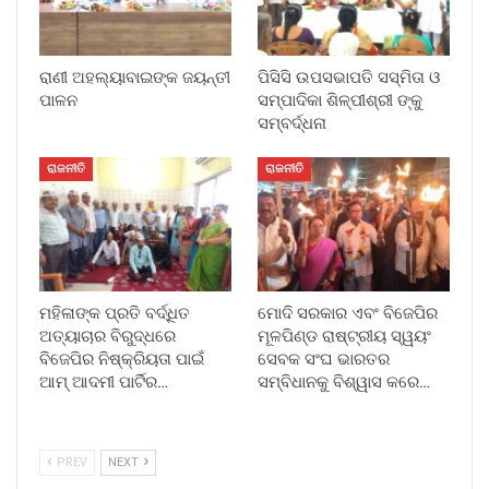
ରାଣୀ ଅହଲ୍ୟାବାଇଙ୍କ ଜୟନ୍ତୀ
ପିସିସି ଉପସଭାପତି ସସ୍ମିତା ଓ
ପାଳନ
ସମ୍ପାଦିକା ଶିଳ୍ପୀଶ୍ରୀ ଙ୍କୁ
ସମ୍ବର୍ଦ୍ଧନା
ରାଜନୀତି
ରାଜନୀତି
ମହିଳାଙ୍କ ପ୍ରତି ବର୍ଦ୍ଧିତ
ମୋଦି ସରକାର ଏବଂ ବିଜେପିର
ଅତ୍ୟାଚାର ବିରୁଦ୍ଧରେ
ମୂଳପିଣ୍ଡ ରାଷ୍ଟ୍ରୀୟ ସ୍ୱୟଂ
ବିଜେପିର ନିଷ୍କ୍ରିୟତା ପାଇଁ
ସେବକ ସଂଘ ଭାରତର
ଆମ୍ ଆଦମୀ ପାର୍ଟିର…
ସମ୍ବିଧାନକୁ ବିଶ୍ୱାସ କରେ…
PREV
NEXT