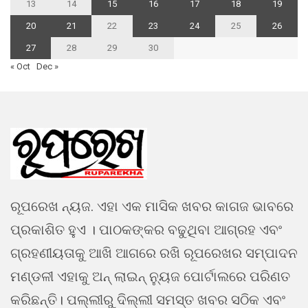
13
14
15
16
17
18
19
20
21
22
23
24
25
26
27
28
29
30
« Oct
Dec »
ରୂପରେଖ ନ୍ୟଜ. ଏହା ଏକ ମାସିକ ଖବର କାଗଜ ଭାବରେ
ପ୍ରକାଶିତ ହୁଏ । ପାଠକଙ୍କର ବଢୁଥିବା ଆଗ୍ରହ ଏବଂ
ଗ୍ରହଣୀୟତାକୁ ଆଖି ଆଗରେ ରଖି ରୂପରେଖର ସମ୍ପାଦନ
ମଣ୍ଡଳୀ ଏହାକୁ ଅନ୍ ଲାଇନ୍ ନ୍ୟୁଜ ପୋର୍ଟାଲରେ ପରିଣତ
କରିଛନ୍ତି। ପଲ୍ଲୀରୁ ଦିଲ୍ଲୀ ସମସ୍ତ ଖବର ସଠିକ ଏବଂ