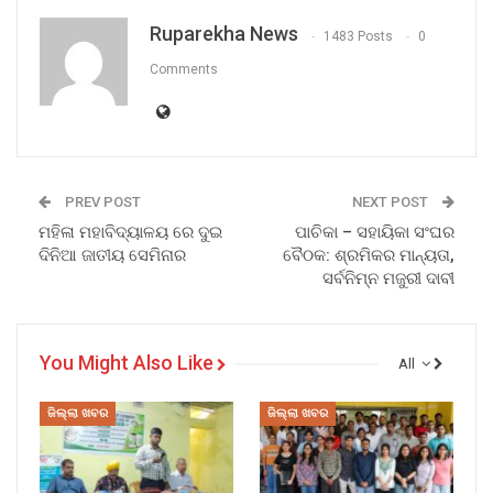
Ruparekha News
1483 Posts
0
Comments
PREV POST
NEXT POST
ମହିଳା ମହାବିଦ୍ୟାଳୟ ରେ ଦୁଇ
ପାଚିକା – ସହାୟିକା ସଂଘର
ଦିନିଆ ଜାତୀୟ ସେମିନାର
ବୈଠକ: ଶ୍ରମିକର ମାନ୍ୟତା,
ସର୍ବନିମ୍ନ ମଜୁରୀ ଦାବୀ
You Might Also Like
All
ଜିଲ୍ଲା ଖବର
ଜିଲ୍ଲା ଖବର