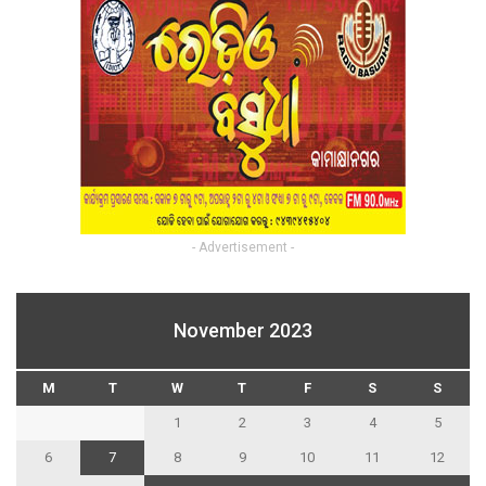
- Advertisement -
November 2023
M
T
W
T
F
S
S
1
2
3
4
5
6
7
8
9
10
11
12