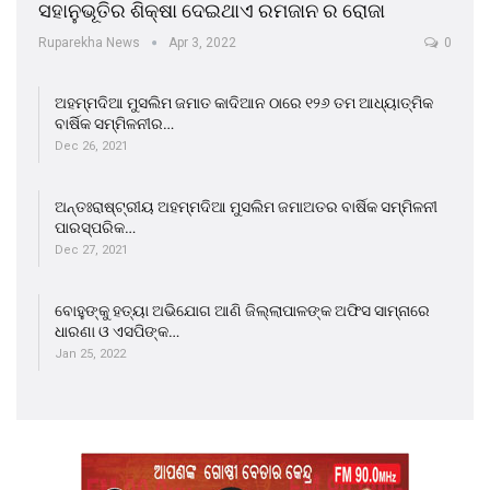
ସହାନୁଭୂତିର ଶିକ୍ଷା ଦେଇଥାଏ ରମଜାନ ର ରୋଜା
Ruparekha News
Apr 3, 2022
0
ଅହମ୍ମଦିଆ ମୁସଲିମ ଜମାତ କାଦିଆନ ଠାରେ ୧୨୬ ତମ ଆଧ୍ୟାତ୍ମିକ
ବାର୍ଷିକ ସମ୍ମିଳନୀର…
Dec 26, 2021
ଅନ୍ତଃରାଷ୍ଟ୍ରୀୟ ଅହମ୍ମଦିଆ ମୁସଲିମ ଜମାଅତର ବାର୍ଷିକ ସମ୍ମିଳନୀ
ପାରସ୍ପରିକ…
Dec 27, 2021
ବୋହୁଙ୍କୁ ହତ୍ୟା ଅଭିଯୋଗ ଆଣି ଜିଲ୍ଲାପାଳଙ୍କ ଅଫିସ ସାମ୍ନାରେ
ଧାରଣା ଓ ଏସପିଙ୍କ…
Jan 25, 2022