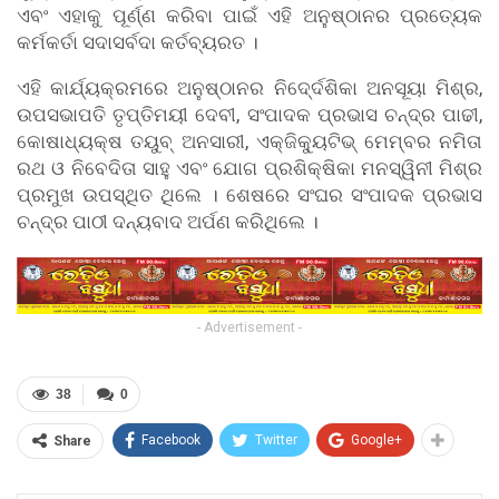
ଏବଂ ଏହାକୁ ପୂର୍ଣ୍ଣ କରିବା ପାଇଁ ଏହି ଅନୁଷ୍ଠାନର ପ୍ରତ୍ୟେକ
କର୍ମକର୍ତା ସଦାସର୍ବଦା କର୍ତବ୍ୟରତ ।
ଏହି କାର୍ଯ୍ୟକ୍ରମରେ ଅନୁଷ୍ଠାନର ନିଦେ୍ର୍ଦଶିକା ଅନସୂୟା ମିଶ୍ର,
ଉପସଭାପତି ତୃପ୍ତିମୟୀ ଦେବୀ, ସଂପାଦକ ପ୍ରଭାସ ଚନ୍ଦ୍ର ପାଢୀ,
କୋଷାଧ୍ୟକ୍ଷ ତୟୁବ୍ ଅନସାରୀ, ଏକ୍ଜିକୁ୍ୟଟିଭ୍ ମେମ୍ବର ନମିତା
ରଥ ଓ ନିବେଦିତା ସାହୁ ଏବଂ ଯୋଗ ପ୍ରଶିକ୍ଷିକା ମନସ୍ୱିନୀ ମିଶ୍ର
ପ୍ରମୁଖ ଉପସ୍ଥିତ ଥିଲେ । ଶେଷରେ ସଂଘର ସଂପାଦକ ପ୍ରଭାସ
ଚନ୍ଦ୍ର ପାଠୀ ଦନ୍ୟବାଦ ଅର୍ପଣ କରିଥିଲେ ।
- Advertisement -
38
0
Facebook
Twitter
Google+
Share