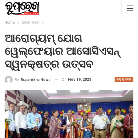
Home
ଜିଲ୍ଲା ଖବର
ଆରୋଗ୍ୟମ୍ ଯୋଗ
ୱେଲ୍ଫେୟାର ଆସୋସିଏସନ୍
ସ୍ୱନକ୍ଷତ୍ର ଉତ୍ସବ
On
Nov 19, 2023
By
Ruparekha News
ଜିଲ୍ଲା ଖବର