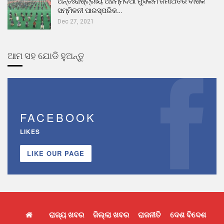
ଅନ୍ତଃରାଷ୍ଟ୍ରୀୟ ଅହମ୍ମଦିଆ ମୁସଲିମ ଜମାଅତର ବାର୍ଷିକ
ସମ୍ମିଳନୀ ପାରସ୍ପରିକ…
Dec 27, 2021
ଆମ ସହ ଯୋଡି ହୁଅନ୍ତୁ
FACEBOOK
LIKES
LIKE OUR PAGE
ରାଜ୍ୟ ଖବର
ଜିଲ୍ଲା ଖବର
ରାଜନୀତି
ଦେଶ ବିଦେଶ