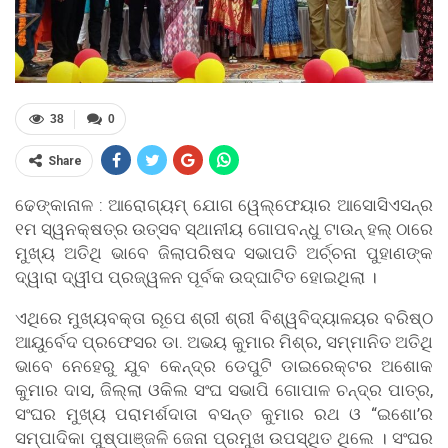
38
0
Share
ଢେଙ୍କାନାଳ : ଆରୋଗ୍ୟମ୍ ଯୋଗ ୱେଲ୍ଫେୟାର ଆସୋସିଏସନ୍ର
୧ମ ସ୍ୱନକ୍ଷତ୍ର ଉତ୍ସବ ସ୍ଥାନୀୟ ଗୋପବନ୍ଧୁ ଟାଉନ୍ ହଲ୍ ଠାରେ
ମୁଖ୍ୟ ଅତିଥି ଭାବେ ଜିଲାପରିଷଦ ସଭାପତି ଅର୍ଚ୍ଚନା ପୁହାଣଙ୍କ
ଦ୍ୱାରା ଦ୍ୱୀପ ପ୍ରଜ୍ୱଳନ ପୂର୍ବକ ଉଦ୍ଘାଟିତ ହୋଇଥିଲା ।
ଏଥିରେ ମୁଖ୍ୟବକ୍ତା ରୂପେ ଶ୍ରୀ ଶ୍ରୀ ବିଶ୍ୱବିଦ୍ୟାଳୟର ବରିଷ୍ଠ
ଆୟୁର୍ବେଦ ପ୍ରଫେସର ଡା. ଅଭୟ କୁମାର ମିଶ୍ର, ସମ୍ମାନିତ ଅତିଥି
ଭାବେ ନେହେରୁ ଯୁବ କେନ୍ଦ୍ର ଡେପୁଟି ଡାଇରେକ୍ଟର ଅଶୋକ
କୁମାର ଦାସ, ଜିଲ୍ଲା ଓକିଲ ସଂଘ ସଭାପି ଗୋପାଳ ଚନ୍ଦ୍ର ପାତ୍ର,
ସଂଘର ମୁଖ୍ୟ ପରାମର୍ଶଦାତା ବସନ୍ତ କୁମାର ରଥ ଓ “ଇଶୋ’ର
ସମ୍ପାଦିକା ପୁଷ୍ପାଞ୍ଜଳି ଜେନା ପ୍ରମୁଖ ଉପସ୍ଥିତ ଥିଲେ । ସଂଘର