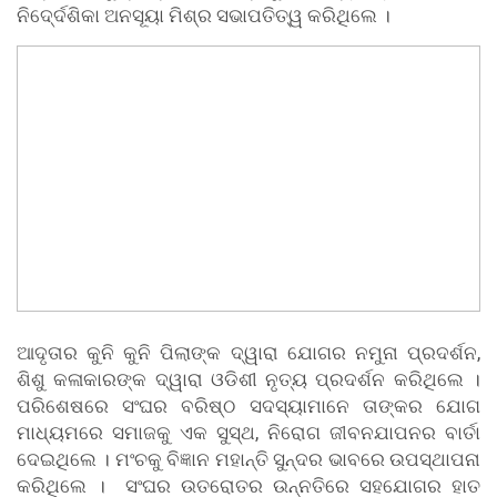
ନିଦେ୍ର୍ଦଶିକା ଅନସୂୟା ମିଶ୍ର ସଭାପତିତ୍ୱ କରିଥିଲେ ।
ଆଦୃତାର କୁନି କୁନି ପିଲାଙ୍କ ଦ୍ୱାରା ଯୋଗର ନମୁନା ପ୍ରଦର୍ଶନ,
ଶିଶୁ କଳାକାରଙ୍କ ଦ୍ୱାରା ଓଡିଶୀ ନୃତ୍ୟ ପ୍ରଦର୍ଶନ କରିଥିଲେ ।
ପରିଶେଷରେ ସଂଘର ବରିଷ୍ଠ ସଦସ୍ୟାମାନେ ତାଙ୍କର ଯୋଗ
ମାଧ୍ୟମରେ ସମାଜକୁ ଏକ ସୁସ୍ଥ, ନିରୋଗ ଜୀବନଯାପନର ବାର୍ତା
ଦେଇଥିଲେ । ମଂଚକୁ ବିଜ୍ଞାନ ମହାନ୍ତି ସୁନ୍ଦର ଭାବରେ ଉପସ୍ଥାପନା
କରିଥିଲେ । ସଂଘର ଉତରୋତର ଉନ୍ନତିରେ ସହଯୋଗର ହାତ