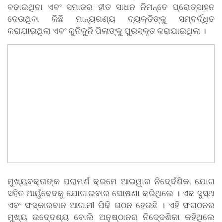
ବଢାଇଥିବା ଏବଂ ସମାଜର ହୀତ ସାଧନ ନିମନ୍ତେ ପ୍ରୋତ୍ସାହନ
ଦେଉଥିବା କିଛି ମାନ୍ୟଗଣ୍ୟ ବ୍ୟକ୍ତିଙ୍କୁ ସମ୍ବର୍ଦ୍ଧିତ
କରାଯାଇଥିଲା ଏବଂ କୁନିକୁନି ପିଲାଙ୍କୁ ପୁରସ୍କୃତ କରାଯାଇଥିଲା ।
ମୁଖ୍ୟବକ୍ତାଙ୍କ ପରାମର୍ଶ କ୍ରମେ ଆଇୱାର ନିଦେ୍ର୍ଦଶିକା ଯୋଗ
ସହିତ ଆର୍ୟୁବେଦକୁ ଯୋଗାଇବାର ଘୋଷଣା କରିଥିଲେ । ଏକ ସୁସ୍ଥ
ଏବଂ ସଂସ୍କାରବାନ ଆଗାମୀ ପିଢି ଗଠନ ହେଉଛି । ଏହି ସଂଗଠନର
ମୁଖ୍ୟ ଉଦେ୍ଦଶ୍ୟ ବୋଲି ଅନୁଷ୍ଠାନର ନିଦେ୍ଦଶିକା କହିଥିଲେ