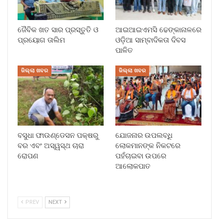
ଜୈବିକ ଖତ ସାର ପ୍ରସ୍ତୁତି ଓ
ଆଇଆଇଏମସି ଢେଙ୍କାନାଳରେ
ପ୍ରୟୋଗ ତାଲିମ
ଓଡ଼ିଆ ସାମ୍ବାଦିକତା ଦିବସ
ପାଳିତ
ଜିଲ୍ଲା ଖବର
ଜିଲ୍ଲା ଖବର
ବସୁଧା ଫାଉଣ୍ଡେସନ ପକ୍ଷରୁ
ଯୋଜନାର ଉପଲବ୍ଧି
ବର ଏବଂ ଅସ୍ୱସ୍ଥ ଚାରା
ଲୋକମାନଙ୍କ ନିକଟରେ
ରୋପଣ
ପହଁଚାଇବା ଉପରେ
ଆଲୋକପାତ
PREV
NEXT