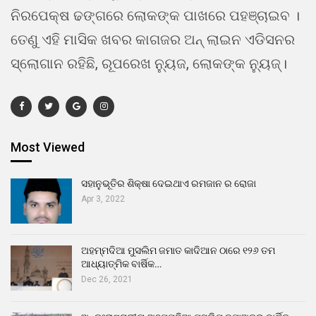
ନିରପେକ୍ଷ ଢଙ୍ଗରେ ଲୋକଙ୍କ ପାଖରେ ପହଞ୍ଚାଇବ ।
ତେଣୁ ଏହି ମାସିକ ଖବର କାଗଜର ଅନ୍ ଲାଇନ ଏଡିସନର
ସ୍ଲୋଗାନ ରହିଛି, ରୂପରେଖ ନ୍ୟୁଜ, ଲୋକଙ୍କ ନ୍ୟୁଜ୍।
Most Viewed
ସହାନୁଭୂତିର ଶିକ୍ଷା ଦେଇଥାଏ ରମଜାନ ର ରୋଜା
Apr 3, 2022
ଅହମ୍ମଦିଆ ମୁସଲିମ ଜମାତ କାଦିଆନ ଠାରେ ୧୨୬ ତମ
ଆଧ୍ୟାତ୍ମିକ ବାର୍ଷିକ…
Dec 26, 2021