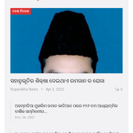
ଦେଶ ବିଦେଶ
ସହାନୁଭୂତିର ଶିକ୍ଷା ଦେଇଥାଏ ରମଜାନ ର ରୋଜା
Ruparekha News
Apr 3, 2022
0
ଅହମ୍ମଦିଆ ମୁସଲିମ ଜମାତ କାଦିଆନ ଠାରେ ୧୨୬ ତମ ଆଧ୍ୟାତ୍ମିକ
ବାର୍ଷିକ ସମ୍ମିଳନୀର…
Dec 26, 2021