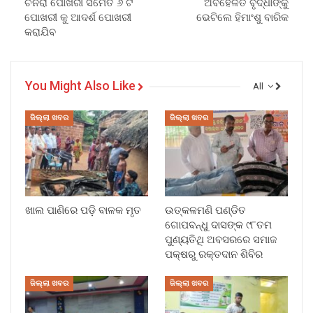
ଚିନରା ପୋଖରୀ ସମେତ ୬ ଟି
ଅବହେଳିତ ବୃଦ୍ଧାଙ୍କୁ
ପୋଖରୀ କୁ ଆଦର୍ଶ ପୋଖରୀ
ଭେଟିଲେ ହିମାଂଶୁ ବାରିକ
କରାଯିବ
You Might Also Like
All
ଜିଲ୍ଲା ଖବର
ଜିଲ୍ଲା ଖବର
ଖାଲ ପାଣିରେ ପଡ଼ି ବାଳକ ମୃତ
ଉତ୍କଳମଣି ପଣ୍ଡିତ
ଗୋପବନ୍ଧୁ ଦାସଙ୍କ ୯୮ତମ
ପୁଣ୍ୟତିଥି ଅବସରରେ ସମାଜ
ପକ୍ଷରୁ ରକ୍ତଦାନ ଶିବିର
ଜିଲ୍ଲା ଖବର
ଜିଲ୍ଲା ଖବର