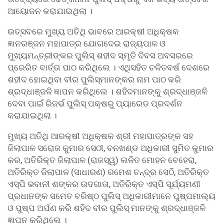
ଆୟୋଜନ କରାଯାଇଥିଲା ।
ଉତ୍ସବରେ ମୁଖ୍ୟ ଅତିଥି ଭାବରେ ଆରକ୍ଷୀ ଅଧିକ୍ଷକ
ଜ୍ଞାନରଞ୍ଜନ ମହାପାତ୍ର ଯୋଗଦେଇ ରାଜ୍ୟପାଳ ଓ
ମୁଖ୍ୟମନ୍ତ୍ରୀଙ୍କର ପୁଲିସ୍ ଶହୀଦ ସ୍ମୃତି ଦିବସ ଅବସରରେ
ପ୍ରେରିତ ବାର୍ତ୍ତା ପାଠ କରିଥିଲେ । ଏଥିସହିତ ଚଳିତବର୍ଷ ଦେଶରେ
ଶହୀଦ ହୋଇଥିବା ବୀର ପୁଲିସ୍ମାନଙ୍କର ନାମ ପାଠ କରି
ଶ୍ରଦ୍ଧାଞ୍ଜଳି ଜ୍ଞାପନ କରିଥିଲେ । ଶହିଦମାନଙ୍କୁ ଶ୍ରଦ୍ଧାଞ୍ଜଳି
ଦେବା ପାଇଁ ରିଜର୍ଭ ପୁଲିସ୍ ପକ୍ଷରୁ ପ୍ୟାରେଡ ପ୍ରଦର୍ଶନ
କରାଯାଇଥିଲା ।
ମୁଖ୍ୟ ଅତିଥି ଆରକ୍ଷୀ ଅଧିକ୍ଷକ ଶ୍ରୀ ମହାପାତ୍ରଙ୍କ ସହ
ଜିଲାପାଳ ସରୋଜ କୁମାର ସେଠୀ, ବନଖଣ୍ଡ ଅଧିକାରୀ ସୁମିତ କୁମାର
କର, ଅତିରିକ୍ତ ଜିଲାପାଳ (ରାଜସ୍ୱ) ଲଳିତ ମୋହନ ବେହେରା,
ଅତିରିକ୍ତ ଜିଲାପାଳ (ସାଧାରଣ) ରମେଶ ଚନ୍ଦ୍ର ସେଠି, ଅତିରିକ୍ତ
ଏସ୍ପି ଭବାନୀ ଶଙ୍କର ଉଦଗାତା, ଅତିରିକ୍ତ ଏସ୍ପି ସୂର୍ଯ୍ୟମଣୀ
ପ୍ରଧାନଙ୍କ ସମେତ ବରିଷ୍ଠ ପୁଲିସ୍ ଅଧିକାରୀମାନେ ପୁଷ୍ପମାଲ୍ୟ
ଓ ପୁଷ୍ପ ଅର୍ପଣ କରି ଶହିଦ ବୀର ପୁଲିସ୍ ମାନଙ୍କୁ ଶ୍ରଦ୍ଧାଞ୍ଜଳି
ଜ୍ଞାପନ କରିଥିଲେ ।