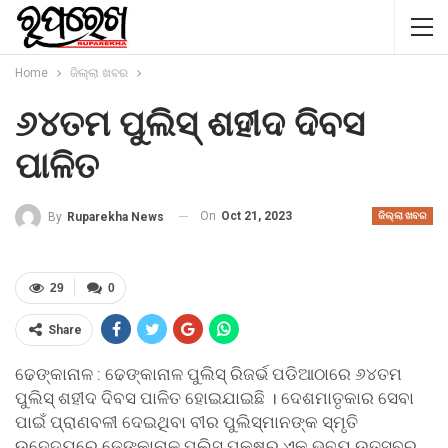
Home
ଜିଲ୍ଲା ଖବର
୬୪ତମ ପୁଲିସ୍ ଶହୀଦ ଦିବସ
ପାଳିତ
On
Oct 21, 2023
By
Ruparekha News
ଜିଲ୍ଲା ଖବର
29
0
Share
ଢେଙ୍କାନାଳ : ଢେଙ୍କାନାଳ ପୁଲିସ୍ ରିଜର୍ଭ ପଡିଆଠାରେ ୬୪ତମ
ପୁଲିସ୍ ଶହୀଦ ଦିବସ ପାଳିତ ହୋଇଯାଇଛି । ଦେଶମାତୃକାର ସେବା
ପାଇଁ ପ୍ରାଣବଳୀ ଦେଇଥିବା ବୀର ପୁଲିସ୍ମାନଙ୍କ ସ୍ମୃତି
ଉଦେ୍ଦ୍ୟରେ ଢେଙ୍କାନାଳ ପୁଲିସ୍ ପକ୍ଷରୁ ଏକ ଭବ୍ୟ ଉତ୍ସବର