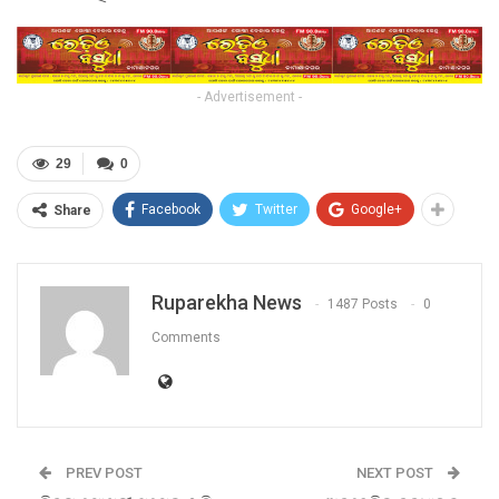
- Advertisement -
29
0
Facebook
Twitter
Google+
Share
Ruparekha News
1487 Posts
0
Comments
PREV POST
NEXT POST