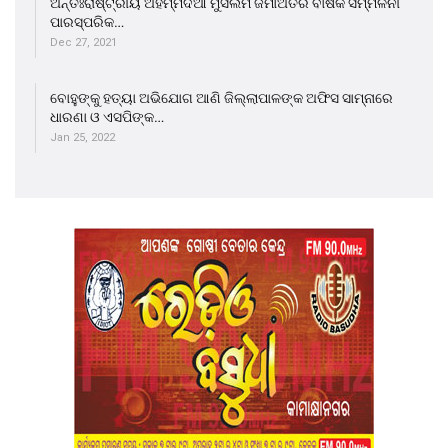
ଅନ୍ତଃରାଷ୍ଟ୍ରୀୟ ଅହମ୍ମଦିଆ ମୁସଲିମ ଜମାଅତର ବାର୍ଷିକ ସମ୍ମିଳନୀ
ପାରସ୍ପରିକ…
Dec 27, 2021
ବୋହୁଙ୍କୁ ହତ୍ୟା ଅଭିଯୋଗ ଆଣି ଜିଲ୍ଲାପାଳଙ୍କ ଅଫିସ ସାମ୍ନାରେ
ଧାରଣା ଓ ଏସପିଙ୍କ…
Jan 25, 2022