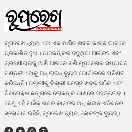
ରୂପରେଖ ନ୍ୟଜ. ଏହା ଏକ ମାସିକ ଖବର କାଗଜ ଭାବରେ
ପ୍ରକାଶିତ ହୁଏ । ପାଠକଙ୍କର ବଢୁଥିବା ଆଗ୍ରହ ଏବଂ
ଗ୍ରହଣୀୟତାକୁ ଆଖି ଆଗରେ ରଖି ରୂପରେଖର ସମ୍ପାଦନ
ମଣ୍ଡଳୀ ଏହାକୁ ଅନ୍ ଲାଇନ୍ ନ୍ୟୁଜ ପୋର୍ଟାଲରେ ପରିଣତ
କରିଛନ୍ତି। ପଲ୍ଲୀରୁ ଦିଲ୍ଲୀ ସମସ୍ତ ଖବର ସଠିକ ଏବଂ
ନିରପେକ୍ଷ ଢଙ୍ଗରେ ଲୋକଙ୍କ ପାଖରେ ପହଞ୍ଚାଇବ ।
ତେଣୁ ଏହି ମାସିକ ଖବର କାଗଜର ଅନ୍ ଲାଇନ ଏଡିସନର
ସ୍ଲୋଗାନ ରହିଛି, ରୂପରେଖ ନ୍ୟୁଜ, ଲୋକଙ୍କ ନ୍ୟୁଜ୍।