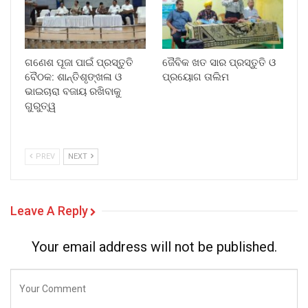
ଗଣେଶ ପୂଜା ପାଇଁ ପ୍ରସ୍ତୁତି
ଜୈବିକ ଖତ ସାର ପ୍ରସ୍ତୁତି ଓ
ବୈଠକ: ଶାନ୍ତିଶୃଙ୍ଖଳା ଓ
ପ୍ରୟୋଗ ତାଲିମ
ଭାଇଚାରା ବଜାୟ ରଖିବାକୁ
ଗୁରୁତ୍ୱ
PREV
NEXT
Leave A Reply
Your email address will not be published.