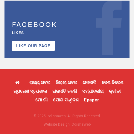
FACEBOOK
LIKES
LIKE OUR PAGE
ରାଜ୍ୟ ଖବର
ଜିଲ୍ଲା ଖବର
ରାଜନୀତି
ଦେଶ ବିଦେଶ
ରୂପରେଖ ସ୍ପେଶାଲ
ରାଜନୀତି ଚଟଣି
ସମ୍ପାଦକୀୟ
କ୍ରୀଡା
ମୋ ଗାଁ
ଯୋଗ ସନ୍ଦେଶ
Epaper
© 2025- odishaweb. All Rights Reserved.
Website Design:
OdishaWeb