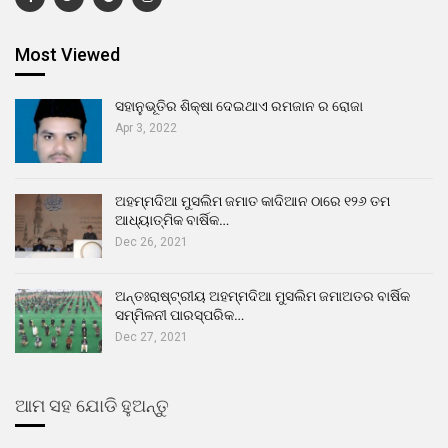
Most Viewed
ସହାନୁଭୂତିର ଶିକ୍ଷା ଦେଇଥାଏ ରମଜାନ ର ରୋଜା
Apr 3, 2022
ଅହମ୍ମଦିଆ ମୁସଲିମ ଜମାତ କାଦିଆନ ଠାରେ ୧୨୬ ତମ
ଆଧ୍ୟାତ୍ମିକ ବାର୍ଷିକ…
Dec 26, 2021
ଅନ୍ତଃରାଷ୍ଟ୍ରୀୟ ଅହମ୍ମଦିଆ ମୁସଲିମ ଜମାଅତର ବାର୍ଷିକ
ସମ୍ମିଳନୀ ପାରସ୍ପରିକ…
Dec 27, 2021
ଆମ ସହ ଯୋଡି ହୁଅନ୍ତୁ