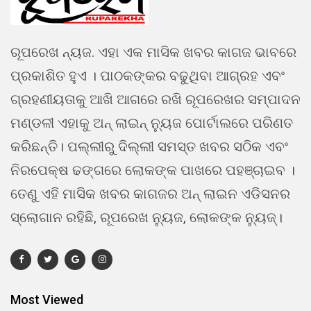
ରୂପରେଖ ନ୍ୟଜ. ଏହା ଏକ ମାସିକ ଖବର କାଗଜ ଭାବରେ
ପ୍ରକାଶିତ ହୁଏ । ପାଠକଙ୍କର ବଢୁଥିବା ଆଗ୍ରହ ଏବଂ
ଗ୍ରହଣୀୟତାକୁ ଆଖି ଆଗରେ ରଖି ରୂପରେଖର ସମ୍ପାଦନ
ମଣ୍ଡଳୀ ଏହାକୁ ଅନ୍ ଲାଇନ୍ ନ୍ୟୁଜ ପୋର୍ଟାଲରେ ପରିଣତ
କରିଛନ୍ତି। ପଲ୍ଲୀରୁ ଦିଲ୍ଲୀ ସମସ୍ତ ଖବର ସଠିକ ଏବଂ
ନିରପେକ୍ଷ ଢଙ୍ଗରେ ଲୋକଙ୍କ ପାଖରେ ପହଞ୍ଚାଇବ ।
ତେଣୁ ଏହି ମାସିକ ଖବର କାଗଜର ଅନ୍ ଲାଇନ ଏଡିସନର
ସ୍ଲୋଗାନ ରହିଛି, ରୂପରେଖ ନ୍ୟୁଜ, ଲୋକଙ୍କ ନ୍ୟୁଜ୍।
Most Viewed