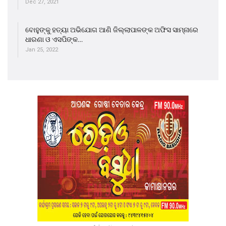
Dec 27, 2021
ବୋହୁଙ୍କୁ ହତ୍ୟା ଅଭିଯୋଗ ଆଣି ଜିଲ୍ଲାପାଳଙ୍କ ଅଫିସ ସାମ୍ନାରେ
ଧାରଣା ଓ ଏସପିଙ୍କ…
Jan 25, 2022