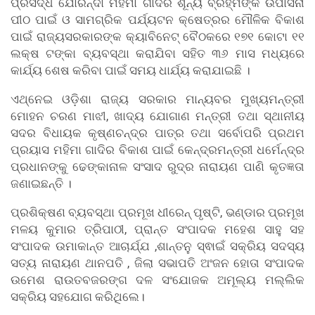
ପ୍ରସିଦ୍ଧ ଯୋରନ୍ଦା ମହିମା ଗାଦିର ଶୂନ୍ୟ ବ୍ରହ୍ମଙ୍କ ଉପାସନା
ପୀଠ ପାଇଁ ଓ ସାମଗ୍ରିକ ପର୍ଯ୍ୟଟନ କ୍ଷେତ୍ରର ମୌଳିକ ବିକାଶ
ପାଇଁ ରାଜ୍ୟସରକାରଙ୍କ କ୍ୟାବିନେଟ୍ ବୈଠକରେ ୧୭୧ କୋଟା ୧୧
ଲକ୍ଷ ଟଙ୍କା ବ୍ୟବସ୍ଥା କରାଯିବା ସହିତ ୩୬ ମାସ ମଧ୍ୟରେ
କାର୍ଯ୍ୟ ଶେଷ କରିବା ପାଇଁ ସମୟ ଧାର୍ଯ୍ୟ କରାଯାଇଛି ।
ଏଥ୍‌ନେଇ ଓଡ଼ିଶା ରାଜ୍ୟ ସରକାର ମାନ୍ୟବର ମୁଖ୍ୟମନ୍ତ୍ରୀ
ମୋହନ ଚରଣ ମାଝୀ, ଖାଦ୍ୟ ଯୋଗାଣ ମନ୍ତ୍ରୀ ତଥା ସ୍ଥାନୀୟ
ସଦର ବିଧାୟକ କୃଷ୍ଣଚନ୍ଦ୍ର ପାତ୍ର ତଥା ସର୍ବୋପରି ପ୍ରଥମ
ପ୍ରୟାସ ମହିମା ଗାଦିର ବିକାଶ ପାଇଁ କେନ୍ଦ୍ରମନ୍ତ୍ରୀ ଧର୍ମେନ୍ଦ୍ର
ପ୍ରଧାନଙ୍କୁ ଢେଙ୍କାନାଳ ସଂସାଦ ରୁଦ୍ର ନାରାୟଣ ପାଣି କୃତଜ୍ଞତା
ଜଣାଇଛନ୍ତି ।
ପ୍ରଶିକ୍ଷଣ ବ୍ୟବସ୍ଥା ପ୍ରମୂଖ ଧୀରେନ୍ ପୃଷ୍ଟି, ଭଣ୍ଡାର ପ୍ରମୂଖ
ମଳୟ କୁମାର ତ୍ରିପାଠୀ, ପ୍ରାନ୍ତ ସଂପାଦକ ମହେଶ ସାହୁ ସହ
ସଂପାଦକ ଉମାକାନ୍ତ ଆଚାର୍ଯ୍ଯ ,ଶାନ୍ତନୁ ସ୍ଵାଇଁ ସକ୍ରିୟ ସଦସ୍ୟ
ସତ୍ୟ ନାରାୟଣ ଥାନପତି , ଜିଲା ସଭାପତି ଅଂଜନ ହୋତା ସଂପାଦକ
ଉମେଶ ରାଉତବଜରଙ୍ଗ ଦଳ ସଂଯୋଜକ ଅମୂଲ୍ୟ ମଲ୍ଲିକ
ସକ୍ରିୟ ସହଯୋଗ କରିଥିଲେ।