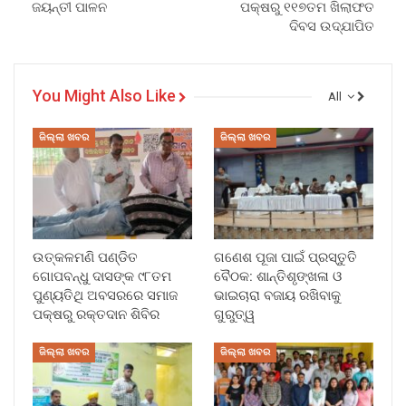
ଜୟନ୍ତୀ ପାଳନ
ପକ୍ଷରୁ ୧୧୭ତମ ଖିଲାଫତ
ଦିବସ ଉଦ୍‌ଯାପିତ
You Might Also Like
All
ଜିଲ୍ଲା ଖବର
ଜିଲ୍ଲା ଖବର
ଉତ୍କଳମଣି ପଣ୍ଡିତ
ଗଣେଶ ପୂଜା ପାଇଁ ପ୍ରସ୍ତୁତି
ଗୋପବନ୍ଧୁ ଦାସଙ୍କ ୯୮ତମ
ବୈଠକ: ଶାନ୍ତିଶୃଙ୍ଖଳା ଓ
ପୁଣ୍ୟତିଥି ଅବସରରେ ସମାଜ
ଭାଇଚାରା ବଜାୟ ରଖିବାକୁ
ପକ୍ଷରୁ ରକ୍ତଦାନ ଶିବିର
ଗୁରୁତ୍ୱ
ଜିଲ୍ଲା ଖବର
ଜିଲ୍ଲା ଖବର