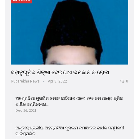
ସହାନୁଭୂତିର ଶିକ୍ଷା ଦେଇଥାଏ ରମଜାନ ର ରୋଜା
Ruparekha News
Apr 3, 2022
0
ଅହମ୍ମଦିଆ ମୁସଲିମ ଜମାତ କାଦିଆନ ଠାରେ ୧୨୬ ତମ ଆଧ୍ୟାତ୍ମିକ
ବାର୍ଷିକ ସମ୍ମିଳନୀର…
Dec 26, 2021
ଅନ୍ତଃରାଷ୍ଟ୍ରୀୟ ଅହମ୍ମଦିଆ ମୁସଲିମ ଜମାଅତର ବାର୍ଷିକ ସମ୍ମିଳନୀ
ପାରସ୍ପରିକ…