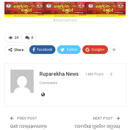
- Advertisement -
24
0
Facebook
Twitter
Google+
Share
Ruparekha News
1486 Posts
0
Comments
PREV POST
NEXT POST
ରାଣୀ ଅହଲ୍ୟାବାଇଙ୍କ
ଅହମଦିୟା ମୁସଲିମ ସମୁଦାୟ