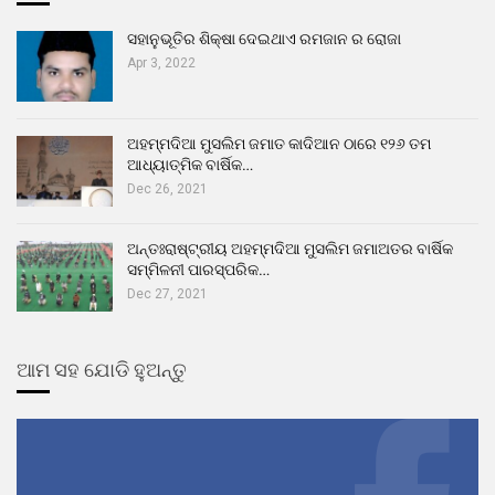
ସହାନୁଭୂତିର ଶିକ୍ଷା ଦେଇଥାଏ ରମଜାନ ର ରୋଜା
Apr 3, 2022
ଅହମ୍ମଦିଆ ମୁସଲିମ ଜମାତ କାଦିଆନ ଠାରେ ୧୨୬ ତମ
ଆଧ୍ୟାତ୍ମିକ ବାର୍ଷିକ…
Dec 26, 2021
ଅନ୍ତଃରାଷ୍ଟ୍ରୀୟ ଅହମ୍ମଦିଆ ମୁସଲିମ ଜମାଅତର ବାର୍ଷିକ
ସମ୍ମିଳନୀ ପାରସ୍ପରିକ…
Dec 27, 2021
ଆମ ସହ ଯୋଡି ହୁଅନ୍ତୁ