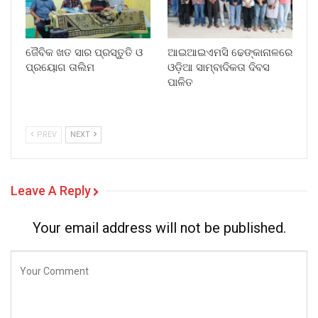
ଜୈବିକ ଖତ ସାର ପ୍ରସ୍ତୁତି ଓ
ଆଇଆଇଏମସି ଢେଙ୍କାନାଳରେ
ପ୍ରୟୋଗ ତାଲିମ
ଓଡ଼ିଆ ସାମ୍ବାଦିକତା ଦିବସ
ପାଳିତ
PREV
NEXT
Leave A Reply
Your email address will not be published.