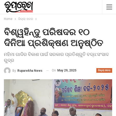
Home
ଜିଲ୍ଲା ଖବର
ବିଶ୍ୱହିନ୍ଦୁ ପରିଷଦର ୧୦
ଦିନିଆ ପ୍ରଶିକ୍ଷଣ ଅନୁଷ୍ଠିତ
ମହିମା ଗାଦିର ବିକାଶ ପାଇଁ ସରକାର ପ୍ରତିଶ୍ରୁତି ବଦ୍ଧ:ସଂସାଦ
ରୁଦ୍ର
On
May 29, 2025
By
Ruparekha News
ଜିଲ୍ଲା ଖବର