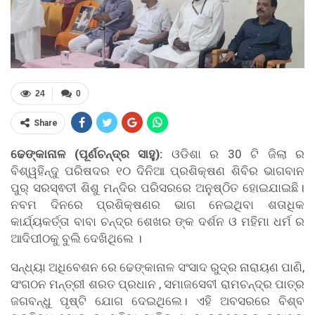
24
0
Share
ଢେଙ୍କାନାଳ (
ପୂର୍ଣଚନ୍ଦ୍ର
ସାହୁ
):
ଓଡିଶା ର 30 ଟି ଜିଲା ର
ବିଶ୍ୱହିନ୍ଦୁ ପରିଷଦର ୧୦ ଦିନିଆ ପ୍ରଶିକ୍ଷଣ ଶିବିର ଭାଗବାନ
ପୁର୍ ସରସ୍ଵତୀ ଶିଶୁ ମନ୍ଦିର ପରିସରରେ ଅନୁଷ୍ଠିତ ହୋଇଯାଇଛି।
ନବମ ଦିନରେ ପ୍ରଶିକ୍ଷଣର ଭାଗ ନେଇଥିବା
ଶ
ତାଧିକ
କାର୍ଯ୍ୟକର୍ତ୍ତା ବାବା ଚନ୍ଦ୍ର ଶେଖର ଙ୍କ ଦର୍ଶନ
ଓ
ମହିମା ଧର୍ମ ର
ଆଦିପୀଠକୁ ବୁଲି ଦେଖିଥିଲେ ।
ସନ୍ଧ୍ୟା ଅଧିବେଶନ ରେ ଢେଙ୍କାନାଳ ସଂସାଦ ରୁଦ୍ର ନାରାୟଣ ପାଣି,
ସଂଗଠନ ମନ୍ତ୍ରୀ ଶରତ ପ୍ରଧାନ , ସମାଜସେବୀ ରାମଚନ୍ଦ୍ର ପାତ୍ର
ଜଗବନ୍ଧୁ ପୃଷ୍ଟି ଯୋଗ ଦେଇଥିଲେ। ଏହି ଅବସରରେ ବିଶ୍ବ