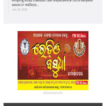
ବୋହୁଙ୍କୁ ହତ୍ୟା ଅଭିଯୋଗ ଆଣି ଜିଲ୍ଲାପାଳଙ୍କ ଅଫିସ ସାମ୍ନାରେ
ଧାରଣା ଓ ଏସପିଙ୍କ…
Jan 25, 2022
- Advertisement -