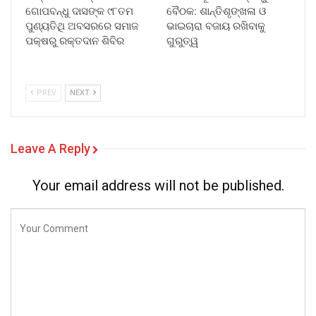
ଗୋପବନ୍ଧୁ ଦାସଙ୍କ ୯୮ତମ
ବୈଠକ: ଶାନ୍ତିଶୃଙ୍ଖଳା ଓ
ପୁଣ୍ୟତିଥି ଅବସରରେ ସମାଜ
ଭାଇଚାରା ବଜାୟ ରଖିବାକୁ
ପକ୍ଷରୁ ରକ୍ତଦାନ ଶିବିର
ଗୁରୁତ୍ୱ
PREV
NEXT
Leave A Reply
Your email address will not be published.