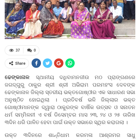
37
0
Share
ଢେଙ୍କାନାଳ
: ସ୍ଥାନୀୟ ଦଧିବାମନଜୀଉ ମଠ ପ୍ରାଙ୍ଗଣରେ
ଜଗଦ୍ଗୁରୁ ଠାକୁର ଶ୍ରୀ ଶ୍ରୀ ଅଭିରାମ ପରମହଂସ ଦେବଙ୍କ
ଢେଙ୍କାନାଳ ଜିଲ୍ଲା ସ୍ତରୀୟ ଭକ୍ତଗୋଷ୍ଠୀର ଏକ ସାଧାରଣ ସଭା
ଅନୁଷ୍ଠିତ ହୋଇଥିଲା । ପ୍ରତିବର୍ଷ ଭଳି ଜିଲ୍ଲାର ଭକ୍ତ
ଗୋଷ୍ଠୀମାନଙ୍କ ଦ୍ୱାରା ଠାକୁରଙ୍କ ବାର୍ଷିକ ଉତ୍ସବ ଓ ସନାତନ
ଧର୍ମ ସମ୍ମିଳନୀ ଏ ବର୍ଷ ଡିସେମ୍ବର ମାସ ୨୩, ୨୪ ଓ ୨୫ ତାରିଖ
୩ଦିନ ଧରି ପାଳିତ ହେବା ପାଇଁ ଉକ୍ତ ସଭାରେ ସ୍ଥିର କରାଗଲା ।
ଉକ୍ତ ୩ଦିନରେ ଶାନ୍ତିଧାମ କରମଳା ଆଶ୍ରମର ସାଧୁ