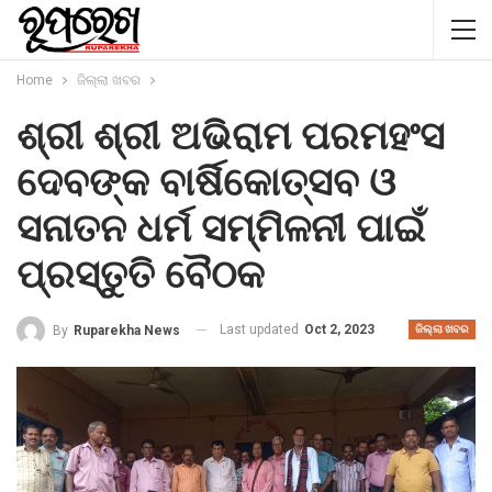
Home
ଜିଲ୍ଲା ଖବର
ଶ୍ରୀ ଶ୍ରୀ ଅଭିରାମ ପରମହଂସ
ଦେବଙ୍କ ବାର୍ଷିକୋତ୍ସବ ଓ
ସନାତନ ଧର୍ମ ସମ୍ମିଳନୀ ପାଇଁ
ପ୍ରସ୍ତୁତି ବୈଠକ
Last updated
Oct 2, 2023
By
Ruparekha News
ଜିଲ୍ଲା ଖବର