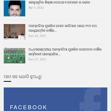
ସହାନୁଭୂତିର ଶିକ୍ଷା ଦେଇଥାଏ ରମଜାନ ର ରୋଜା
Apr 3, 2022
ଅହମ୍ମଦିଆ ମୁସଲିମ ଜମାତ କାଦିଆନ ଠାରେ ୧୨୬ ତମ
ଆଧ୍ୟାତ୍ମିକ ବାର୍ଷିକ…
Dec 26, 2021
ଅନ୍ତଃରାଷ୍ଟ୍ରୀୟ ଅହମ୍ମଦିଆ ମୁସଲିମ ଜମାଅତର ବାର୍ଷିକ
ସମ୍ମିଳନୀ ପାରସ୍ପରିକ…
Dec 27, 2021
ଆମ ସହ ଯୋଡି ହୁଅନ୍ତୁ
FACEBOOK