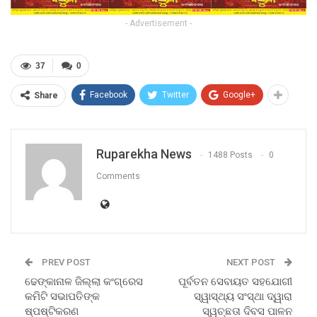
- Advertisement -
37
0
Facebook
Twitter
Google+
Share
Ruparekha News
1488 Posts
0
Comments
PREV POST
NEXT POST
ଢେଙ୍କାନାଳ ଜିଲ୍ଲା କଂଗ୍ରେସ
ପୂର୍ବତନ ସେବାୟତ ସହଯୋଗୀ
କମିଟି ସଭାପତିଙ୍କ
ସ୍ୱାସ୍ଥ୍ୟ ସଂସ୍ଥା ଦ୍ୱାରା
ଷ୍ପଷ୍ଟିକରଣ
ସ୍ୱଚ୍ଛତା ଦିବସ ପାଳନ