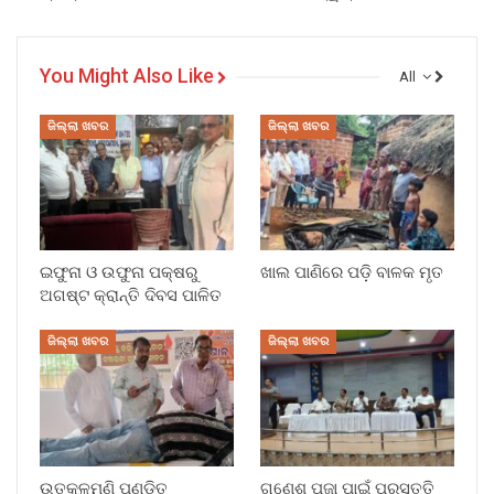
You Might Also Like
All
ଜିଲ୍ଲା ଖବର
ଜିଲ୍ଲା ଖବର
ଇଫୁନା ଓ ଉଫୁନା ପକ୍ଷରୁ
ଖାଲ ପାଣିରେ ପଡ଼ି ବାଳକ ମୃତ
ଅଗଷ୍ଟ କ୍ରାନ୍ତି ଦିବସ ପାଳିତ
ଜିଲ୍ଲା ଖବର
ଜିଲ୍ଲା ଖବର
ଉତ୍କଳମଣି ପଣ୍ଡିତ
ଗଣେଶ ପୂଜା ପାଇଁ ପ୍ରସ୍ତୁତି