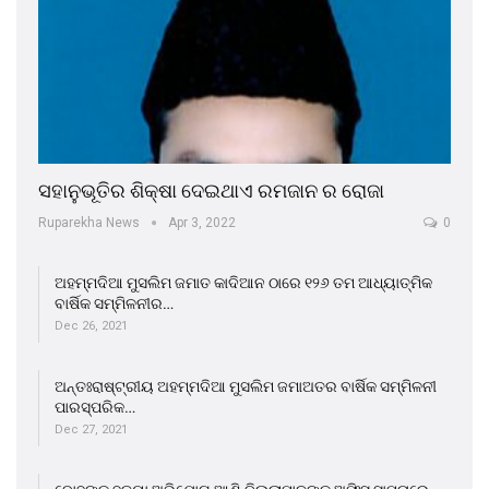
ସହାନୁଭୂତିର ଶିକ୍ଷା ଦେଇଥାଏ ରମଜାନ ର ରୋଜା
Ruparekha News
Apr 3, 2022
0
ଅହମ୍ମଦିଆ ମୁସଲିମ ଜମାତ କାଦିଆନ ଠାରେ ୧୨୬ ତମ ଆଧ୍ୟାତ୍ମିକ
ବାର୍ଷିକ ସମ୍ମିଳନୀର…
Dec 26, 2021
ଅନ୍ତଃରାଷ୍ଟ୍ରୀୟ ଅହମ୍ମଦିଆ ମୁସଲିମ ଜମାଅତର ବାର୍ଷିକ ସମ୍ମିଳନୀ
ପାରସ୍ପରିକ…
Dec 27, 2021