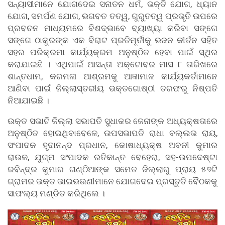
ସନ୍ୟାସୀମାନେ ଯୋଗଦେଇ ସନାତନ ଧର୍ମ, ଭକ୍ତି ଯୋଗ, ଧ୍ୟାନ
ଯୋଗ, ସମର୍ପଣ ଯୋଗ, ଭଗବତ ତତ୍ୱ, ଗୁରୁତତ୍ୱ ପ୍ରଭୃତି ଉପରେ
ପ୍ରବଚନ ମାଧ୍ୟମରେ ବିଶଦ୍ଭାବେ ବ୍ୟାଖ୍ୟା କରିବା ସଙ୍ଗେ
ସଙ୍ଗେ ଠାକୁରଙ୍କ ଏକ ବିରାଟ ପ୍ରତିମୂର୍ତୀକୁ ଭଜନ କୀର୍ତନ ସହିତ
ସହର ପରିକ୍ରମା କାର୍ଯ୍ୟକ୍ରମ ଅନୁଷ୍ଠିତ ହେବା ପାଇଁ ସ୍ଥିର
କରାଯାଇଛି । ଏଥିପାଇଁ ଆସନ୍ତା ଅକ୍ଟୋବର ମାସ ୮ ତାରିଖରେ
ଶାନ୍ତଧାମ, କରମଳା ଆଶ୍ରମକୁ ଆଜ୍ଞାମାଳ କାର୍ଯ୍ୟକର୍ତାମାନେ
ଆଣିବା ପାଇଁ ଜିଲ୍ଲାସ୍ତରୀୟ ଭକ୍ତଗୋଷ୍ଠୀ ତରଫରୁ ନିଷ୍ପତି
ନିଆଯାଇଛି ।
ଉକ୍ତ ସଭାଟି ଜିଲ୍ଲା ସଭାପତି ସୁଧାକର ଜେନାଙ୍କ ଅଧ୍ୟକ୍ଷତାରେ
ଅନୁଷ୍ଠିତ ହୋଇଥିବାବେଳେ, ଉପସଭାପତି ରାଧା ବଲ୍ଲଭ ରାୟ,
ସଂପାଦକ ହୃଦାନନ୍ଦ ପ୍ରଧାନ, କୋଷାଧ୍ୟକ୍ଷ ଅବନୀ କୁମାର
ରାଉଳ, ଯୁଗ୍ମ ସଂପାଦକ ରତିକାନ୍ତ ବେହେରା, ସହ-ଉପଦେଷ୍ଟା
ରବିନ୍ଦ୍ର କୁମାର ଗଣ୍ଠିଆଙ୍କ ସମେତ ଜିଲ୍ଲାରୁ ପ୍ରାୟ ୫୭ଟି
ଗ୍ରାମର ଭକ୍ତ ଭାଇଭଉଣୀମାନେ ଯୋଗଦେଇ ପ୍ରସ୍ତୁତି ବୈଠକକୁ
ସାଫଲ୍ୟ ମଣ୍ଡିତ କରିଥିଲେ ।