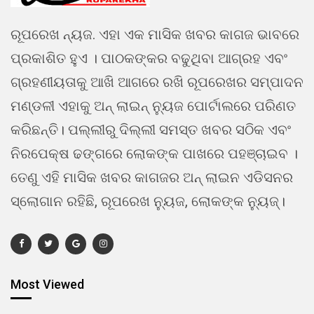
ରୂପରେଖ ନ୍ୟଜ. ଏହା ଏକ ମାସିକ ଖବର କାଗଜ ଭାବରେ
ପ୍ରକାଶିତ ହୁଏ । ପାଠକଙ୍କର ବଢୁଥିବା ଆଗ୍ରହ ଏବଂ
ଗ୍ରହଣୀୟତାକୁ ଆଖି ଆଗରେ ରଖି ରୂପରେଖର ସମ୍ପାଦନ
ମଣ୍ଡଳୀ ଏହାକୁ ଅନ୍ ଲାଇନ୍ ନ୍ୟୁଜ ପୋର୍ଟାଲରେ ପରିଣତ
କରିଛନ୍ତି। ପଲ୍ଲୀରୁ ଦିଲ୍ଲୀ ସମସ୍ତ ଖବର ସଠିକ ଏବଂ
ନିରପେକ୍ଷ ଢଙ୍ଗରେ ଲୋକଙ୍କ ପାଖରେ ପହଞ୍ଚାଇବ ।
ତେଣୁ ଏହି ମାସିକ ଖବର କାଗଜର ଅନ୍ ଲାଇନ ଏଡିସନର
ସ୍ଲୋଗାନ ରହିଛି, ରୂପରେଖ ନ୍ୟୁଜ, ଲୋକଙ୍କ ନ୍ୟୁଜ୍।
Most Viewed