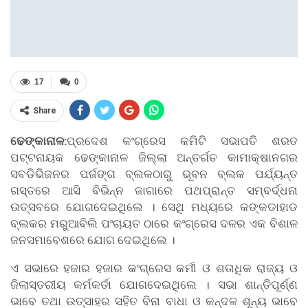
17
0
Share
ଢେଙ୍କାନାଳ:
ପ୍ରଦେଶ କଂଗ୍ରେସ କମିଟି ସଭାପତି ଶରତ
ପଟ୍ଟନାୟକ ଢେଙ୍କାନାଳ ଜିଲ୍ଲା ଅନ୍ତର୍ଗତ କାମାକ୍ଷାନଗର
ସବଡିଭିଜନର ପର୍ଜଙ୍ଗ ବ୍ଲକଠାରୁ ଭୂବନ ବ୍ଲକ ପର୍ଯ୍ୟନ୍ତ
ଗସ୍ତରେ ଆସି ବିଭିନ୍ନ ଜାଗାରେ ପଥପ୍ରାନ୍ତ ସମ୍ବର୍ଦ୍ଧନା
ଉତ୍ସବରେ ଯୋଗଦେଇଥିଲେ । ସେଥି ମଧ୍ୟରେ କଙ୍କଡାହାଡ
ବ୍ଲକର ମରୁଆବିଲି ପଂଚାୟତ ଠାରେ କଂଗ୍ରେସ ଦଳର ଏକ ବିଶାଳ
ଜନସମାବେଶରେ ଯୋଗ ଦେଇଥିଲେ ।
ଏ ସଭାରେ ହଜାର ହଜାର କଂଗ୍ରେସ କର୍ମୀ ଓ ଶତାଧିକ ରାଜ୍ୟ ଓ
ଜିଲାସ୍ତରୀୟ କର୍ମକର୍ତା ଯୋଗଦେଇଥିଲେ । ସଭା ଶାନ୍ତିପୂର୍ଣ୍ଣ
ଭାବେ ତଥା ଉତ୍ସାହର ସହିତ ବିନା ବାଧା ଓ କନ୍ଦଳ ଶୂନ୍ୟ ଭାବେ