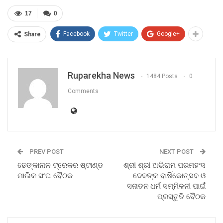
17
0
Facebook
Twitter
Google+
Share
Ruparekha News
1484 Posts
0
Comments
PREV POST
NEXT POST
ଢେଙ୍କାନାଳ ଟ୍ରେକର ଷ୍ଟାଣ୍ଡ
ଶ୍ରୀ ଶ୍ରୀ ଅଭିରାମ ପରମହଂସ
ମାଲିକ ସଂଘ ବୈଠକ
ଦେବଙ୍କ ବାର୍ଷିକୋତ୍ସବ ଓ
ସନାତନ ଧର୍ମ ସମ୍ମିଳନୀ ପାଇଁ
ପ୍ରସ୍ତୁତି ବୈଠକ