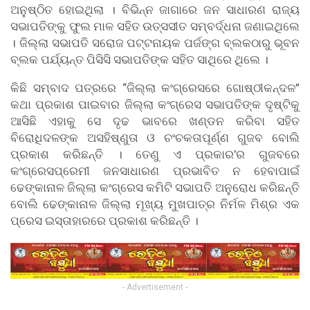
ଅନୁଷ୍ଠିତ ହୋଇଥିଲା । ବିଭିନ୍ନ ଜାଗାରେ ଜନ ସାଧାରଣ ରାଜ୍ୟ
ସଭାପତିଙ୍କୁ ଫୁଲ ମାଳ ସହିତ ଉତ୍ସସୀତ ସମ୍ବର୍ଦ୍ଧନା ଜଣାଇଥିଲେ
। ଜିଲ୍ଲା ସଭାପତି ସରୋଜ ପଟ୍ଟନାୟକ ପର୍ଜଙ୍ଗ ବ୍ଲକଠାରୁ ଭୂବନ
ବ୍ଲକ ପର୍ଯ୍ୟନ୍ତ ପିସିସି ସଭାପତିଙ୍କ ସହିତ ସାଥିରେ ଥିଲେ ।
କିଛି ସମ୍ବାଦ ପତ୍ରରେ “ଜିଲ୍ଲା କଂଗ୍ରେସରେ ଗୋଷ୍ଠୀକନ୍ଦଳ”
କଥା ପ୍ରକାଶ ପାଇବାର ଜିଲ୍ଲା କଂଗ୍ରେସ ସଭାପତିଙ୍କ ଦୃଷ୍ଟିକୁ
ଆସିଛି ଏହାକୁ ସେ ଦୃଢ ଭାବରେ ଖଣ୍ଡନ କରିବା ସହିତ
ବିରୋଧିଦଳଙ୍କ ଅସହିଷ୍ଣୁତା ଓ ଚଂଚକତାପୂର୍ଣ୍ଣ ଗୁଜବ ବୋଲି
ପ୍ରକାଶ କରିଛନ୍ତି । ତେଣୁ ଏ ପ୍ରକାର’ର ଗୁଜବରେ
କଂଗ୍ରେସପ୍ରେମୀ ଜନସାଧାରଣ ପ୍ରଭାବିତ ନ ହେବାପାଇଁ
ଢେଙ୍କାନାଳ ଜିଲ୍ଲା କଂଗ୍ରେସ କମିଟି ସଭାପତି ଅନୁରୋଧ କରିଛନ୍ତି
ବୋଲି ଢେଙ୍କାନାଳ ଜିଲ୍ଲା ମୂଖ୍ୟ ମୁଖପାତ୍ର ନିର୍ମଳ ମିଶ୍ର ଏକ
ପ୍ରେସ ଇସ୍ତାହାରରେ ପ୍ରକାଶ କରିଛନ୍ତି ।
- Advertisement -