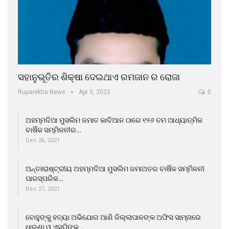
ସହାନୁଭୂତିର ଶିକ୍ଷା ଦେଇଥାଏ ରମଜାନ ର ରୋଜା
Ruparekha News
Apr 3, 2022
0
ଅହମ୍ମଦିଆ ମୁସଲିମ ଜମାତ କାଦିଆନ ଠାରେ ୧୨୬ ତମ ଆଧ୍ୟାତ୍ମିକ
ବାର୍ଷିକ ସମ୍ମିଳନୀର…
Dec 26, 2021
ଅନ୍ତଃରାଷ୍ଟ୍ରୀୟ ଅହମ୍ମଦିଆ ମୁସଲିମ ଜମାଅତର ବାର୍ଷିକ ସମ୍ମିଳନୀ
ପାରସ୍ପରିକ…
Dec 27, 2021
ବୋହୁଙ୍କୁ ହତ୍ୟା ଅଭିଯୋଗ ଆଣି ଜିଲ୍ଲାପାଳଙ୍କ ଅଫିସ ସାମ୍ନାରେ
ଧାରଣା ଓ ଏସପିଙ୍କ…