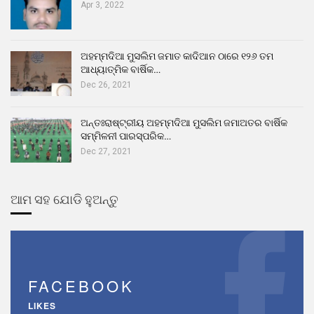
Apr 3, 2022
ଅହମ୍ମଦିଆ ମୁସଲିମ ଜମାତ କାଦିଆନ ଠାରେ ୧୨୬ ତମ
ଆଧ୍ୟାତ୍ମିକ ବାର୍ଷିକ…
Dec 26, 2021
ଅନ୍ତଃରାଷ୍ଟ୍ରୀୟ ଅହମ୍ମଦିଆ ମୁସଲିମ ଜମାଅତର ବାର୍ଷିକ
ସମ୍ମିଳନୀ ପାରସ୍ପରିକ…
Dec 27, 2021
ଆମ ସହ ଯୋଡି ହୁଅନ୍ତୁ
FACEBOOK
LIKES