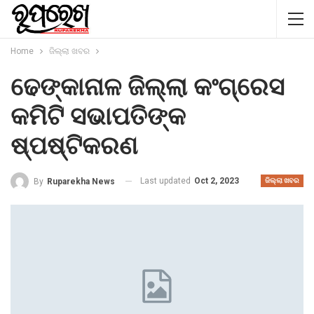
Home
ଜିଲ୍ଲା ଖବର
ଢେଙ୍କାନାଳ ଜିଲ୍ଲା କଂଗ୍ରେସ
କମିଟି ସଭାପତିଙ୍କ
ଷ୍ପଷ୍ଟିକରଣ
Last updated
Oct 2, 2023
By
Ruparekha News
ଜିଲ୍ଲା ଖବର