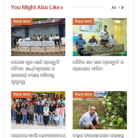
You Might Also Like
All
ଜିଲ୍ଲା ଖବର
ଜିଲ୍ଲା ଖବର
ଗଣେଶ ପୂଜା ପାଇଁ ପ୍ରସ୍ତୁତି
ଜୈବିକ ଖତ ସାର ପ୍ରସ୍ତୁତି ଓ
ବୈଠକ: ଶାନ୍ତିଶୃଙ୍ଖଳା ଓ
ପ୍ରୟୋଗ ତାଲିମ
ଭାଇଚାରା ବଜାୟ ରଖିବାକୁ
ଗୁରୁତ୍ୱ
ଜିଲ୍ଲା ଖବର
ଜିଲ୍ଲା ଖବର
ଆଇଆଇଏମସି ଢେଙ୍କାନାଳରେ
ବସୁଧା ଫାଉଣ୍ଡେସନ ପକ୍ଷରୁ