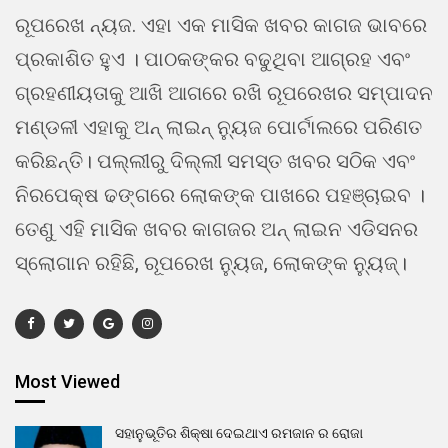
ରୂପରେଖ ନ୍ୟଜ. ଏହା ଏକ ମାସିକ ଖବର କାଗଜ ଭାବରେ
ପ୍ରକାଶିତ ହୁଏ । ପାଠକଙ୍କର ବଢୁଥିବା ଆଗ୍ରହ ଏବଂ
ଗ୍ରହଣୀୟତାକୁ ଆଖି ଆଗରେ ରଖି ରୂପରେଖର ସମ୍ପାଦନ
ମଣ୍ଡଳୀ ଏହାକୁ ଅନ୍ ଲାଇନ୍ ନ୍ୟୁଜ ପୋର୍ଟାଲରେ ପରିଣତ
କରିଛନ୍ତି। ପଲ୍ଲୀରୁ ଦିଲ୍ଲୀ ସମସ୍ତ ଖବର ସଠିକ ଏବଂ
ନିରପେକ୍ଷ ଢଙ୍ଗରେ ଲୋକଙ୍କ ପାଖରେ ପହଞ୍ଚାଇବ ।
ତେଣୁ ଏହି ମାସିକ ଖବର କାଗଜର ଅନ୍ ଲାଇନ ଏଡିସନର
ସ୍ଲୋଗାନ ରହିଛି, ରୂପରେଖ ନ୍ୟୁଜ, ଲୋକଙ୍କ ନ୍ୟୁଜ୍।
Most Viewed
ସହାନୁଭୂତିର ଶିକ୍ଷା ଦେଇଥାଏ ରମଜାନ ର ରୋଜା