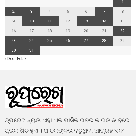
1
2
3
4
5
6
7
8
9
10
11
12
13
14
15
16
17
18
19
20
21
22
23
24
25
26
27
28
29
30
31
« Dec
Feb »
ରୂପରେଖ ନ୍ୟଜ. ଏହା ଏକ ମାସିକ ଖବର କାଗଜ ଭାବରେ
ପ୍ରକାଶିତ ହୁଏ । ପାଠକଙ୍କର ବଢୁଥିବା ଆଗ୍ରହ ଏବଂ