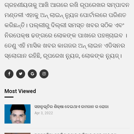
ଗ୍ରହଣୀୟତାକୁ ଆଖି ଆଗରେ ରଖି ରୂପରେଖର ସମ୍ପାଦନ
ମଣ୍ଡଳୀ ଏହାକୁ ଅନ୍ ଲାଇନ୍ ନ୍ୟୁଜ ପୋର୍ଟାଲରେ ପରିଣତ
କରିଛନ୍ତି। ପଲ୍ଲୀରୁ ଦିଲ୍ଲୀ ସମସ୍ତ ଖବର ସଠିକ ଏବଂ
ନିରପେକ୍ଷ ଢଙ୍ଗରେ ଲୋକଙ୍କ ପାଖରେ ପହଞ୍ଚାଇବ ।
ତେଣୁ ଏହି ମାସିକ ଖବର କାଗଜର ଅନ୍ ଲାଇନ ଏଡିସନର
ସ୍ଲୋଗାନ ରହିଛି, ରୂପରେଖ ନ୍ୟୁଜ, ଲୋକଙ୍କ ନ୍ୟୁଜ୍।
Most Viewed
ସହାନୁଭୂତିର ଶିକ୍ଷା ଦେଇଥାଏ ରମଜାନ ର ରୋଜା
Apr 3, 2022