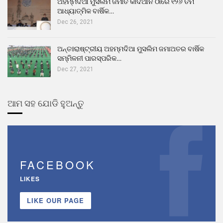
ଅହମ୍ମଦିଆ ମୁସଲିମ ଜମାତ କାଦିଆନ ଠାରେ ୧୨୬ ତମ
ଆଧ୍ୟାତ୍ମିକ ବାର୍ଷିକ…
Dec 26, 2021
ଅନ୍ତଃରାଷ୍ଟ୍ରୀୟ ଅହମ୍ମଦିଆ ମୁସଲିମ ଜମାଅତର ବାର୍ଷିକ
ସମ୍ମିଳନୀ ପାରସ୍ପରିକ…
Dec 27, 2021
ଆମ ସହ ଯୋଡି ହୁଅନ୍ତୁ
FACEBOOK
LIKES
LIKE OUR PAGE