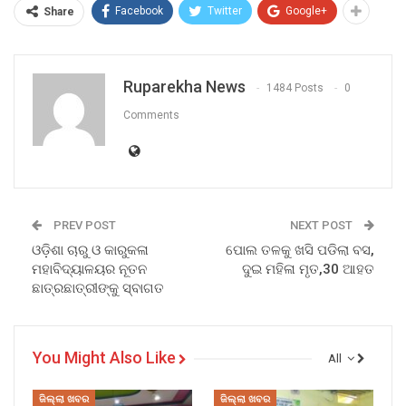
Facebook
Twitter
Google+
Share
Ruparekha News
1484 Posts
0
Comments
PREV POST
NEXT POST
ଓଡ଼ିଶା ଚାରୁ ଓ କାରୁକଳା
ପୋଲ ତଳକୁ ଖସି ପଡିଲା ବସ,
ମହାବିଦ୍ୟାଳୟର ନୂତନ
ଦୁଇ ମହିଳା ମୃତ,30 ଆହତ
ଛାତ୍ରଛାତ୍ରୀଙ୍କୁ ସ୍ବାଗତ
You Might Also Like
All
ଜିଲ୍ଲା ଖବର
ଜିଲ୍ଲା ଖବର