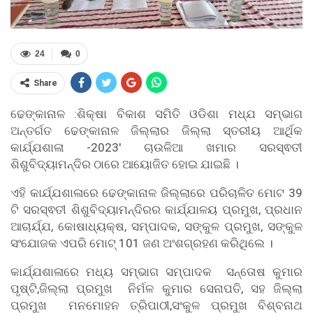
24
0
Share
ଢେଙ୍କାନାଳ :ଶିକ୍ଷା ବିକାଶ ସମିତି ଓଡିଶା ମଧ୍ଯ ସମ୍ଭାଗ
ଅନ୍ତର୍ଗତ ଢେଙ୍କାନାଳ ଜିଲ୍ଲାର ଜିଲ୍ଲା ସ୍ତରୀୟ ଆର୍ଥିକ
କାର୍ଯ୍ଯଶାଳା -2023′ ଚାଉଳିଆ ଖମାର ସରସ୍ଵତୀ
ଶିଶୁବିଦ୍ୟାମନ୍ଦିର ଠାରେ ଆୟୋଜିତ ହୋଇ ଯାଇଛି ।
ଏହି କାର୍ଯ୍ଯଶାଳାରେ ଢେଙ୍କାନାଳ ଜିଲ୍ଲାରେ ପରିଚାଳିତ ମୋଟ 39
ଟି ସରସ୍ଵତୀ ଶିଶୁବିଦ୍ୟାମନ୍ଦିରର କାର୍ଯ୍ଯାଳୟ ପ୍ରମୁଖ, ପ୍ରଧାନ
ଆଚାର୍ଯ୍ଯ, କୋଷାଧ୍ୟକ୍ଷ, ସମ୍ପାଦକ, ସଙ୍କୁଳ ପ୍ରମୁଖ, ସଙ୍କୁଳ
ସଂଯୋଜକ ଏପରି ମୋଟ୍ 101 ଜଣ ଅଂଶଗ୍ରହଣ କରିଥିଲେ ।
କାର୍ଯ୍ଯଶାଳାରେ ମଧ୍ୟ ସମ୍ଭାଗ ସମ୍ପାଦକ ସନ୍ତୋଷ କୁମାର
ପୃଷ୍ଟି,ଜିଲ୍ଲା ପ୍ରମୁଖ ନିର୍ମଳ କୁମାର ସେନାପତି, ସହ ଜିଲ୍ଲା
ପ୍ରମୁଖ ମନମୋହନ ତ୍ରିପାଠୀ,ସଂକୁଳ ପ୍ରମୁଖ ବିଶ୍ବନାଥ