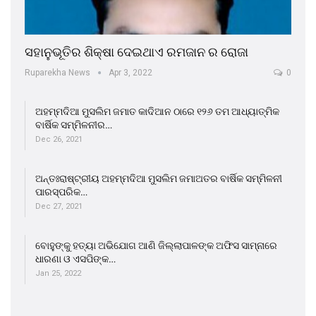
ସହାନୁଭୂତିର ଶିକ୍ଷା ଦେଇଥାଏ ରମଜାନ ର ରୋଜା
Ruparekha News
Apr 3, 2022
0
ଅହମ୍ମଦିଆ ମୁସଲିମ ଜମାତ କାଦିଆନ ଠାରେ ୧୨୬ ତମ ଆଧ୍ୟାତ୍ମିକ
ବାର୍ଷିକ ସମ୍ମିଳନୀର…
Dec 26, 2021
ଅନ୍ତଃରାଷ୍ଟ୍ରୀୟ ଅହମ୍ମଦିଆ ମୁସଲିମ ଜମାଅତର ବାର୍ଷିକ ସମ୍ମିଳନୀ
ପାରସ୍ପରିକ…
Dec 27, 2021
ବୋହୁଙ୍କୁ ହତ୍ୟା ଅଭିଯୋଗ ଆଣି ଜିଲ୍ଲାପାଳଙ୍କ ଅଫିସ ସାମ୍ନାରେ
ଧାରଣା ଓ ଏସପିଙ୍କ…
Jan 25, 2022