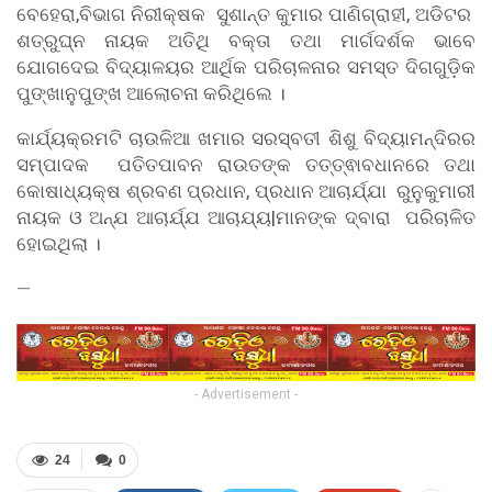
ବେହେରା,ବିଭାଗ ନିରୀକ୍ଷକ ସୁଶାନ୍ତ କୁମାର ପାଣିଗ୍ରାହୀ, ଅଡିଟର
ଶତ୍ରୁଘ୍ନ ନାୟକ ଅତିଥି ବକ୍ତା ତଥା ମାର୍ଗଦର୍ଶକ ଭାବେ
ଯୋଗଦେଇ ବିଦ୍ୟାଳୟର ଆର୍ଥିକ ପରିଚାଳନାର ସମସ୍ତ ଦିଗଗୁଡ଼ିକ
ପୁଙ୍ଖାନୁପୁଙ୍ଖ ଆଲୋଚନା କରିଥିଲେ ।
କାର୍ଯ୍ୟକ୍ରମଟି ଚାଉଳିଆ ଖମାର ସରସ୍ବତୀ ଶିଶୁ ବିଦ୍ୟାମନ୍ଦିରର
ସମ୍ପାଦକ ପତିତପାବନ ରାଉତଙ୍କ ତତ୍ତ୍ଵାବଧାନରେ ତଥା
କୋଷାଧ୍ୟକ୍ଷ ଶ୍ରବଣ ପ୍ରଧାନ, ପ୍ରଧାନ ଆଚାର୍ଯ୍ଯା ରୁନୁକୁମାରୀ
ନାୟକ ଓ ଅନ୍ଯ ଆଚାର୍ଯ୍ଯ ଆଚାଯ୍ୟ|ମାନଙ୍କ ଦ୍ବାରା ପରିଚାଳିତ
ହୋଇଥିଲା ।
—
- Advertisement -
24
0