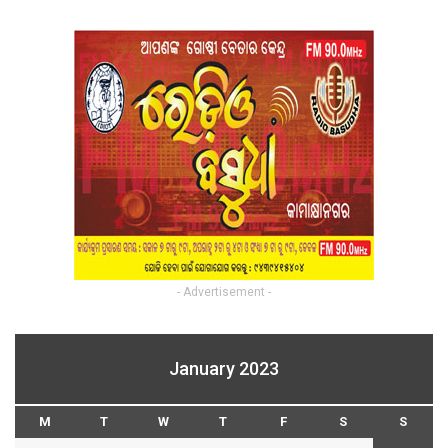
- Advertisement -
January 2023
M
T
W
T
F
S
S