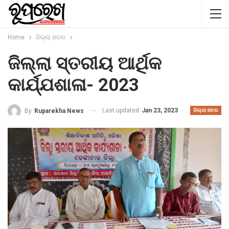
Home
ଜିଲ୍ଲା ଖବର
ଜିଲ୍ଲା ସ୍ତରୀୟ ଆର୍ଥିକ
କାର୍ଯ୍ଯଶାଳା- 2023
Last updated
Jan 23, 2023
By
Ruparekha News
ଜିଲ୍ଲା ଖବର