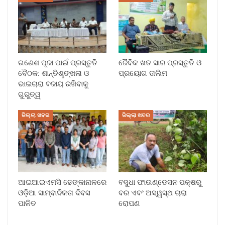
ଗଣେଶ ପୂଜା ପାଇଁ ପ୍ରସ୍ତୁତି
ଜୈବିକ ଖତ ସାର ପ୍ରସ୍ତୁତି ଓ
ବୈଠକ: ଶାନ୍ତିଶୃଙ୍ଖଳା ଓ
ପ୍ରୟୋଗ ତାଲିମ
ଭାଇଚାରା ବଜାୟ ରଖିବାକୁ
ଗୁରୁତ୍ୱ
ଜିଲ୍ଲା ଖବର
ଜିଲ୍ଲା ଖବର
ଆଇଆଇଏମସି ଢେଙ୍କାନାଳରେ
ବସୁଧା ଫାଉଣ୍ଡେସନ ପକ୍ଷରୁ
ଓଡ଼ିଆ ସାମ୍ବାଦିକତା ଦିବସ
ବର ଏବଂ ଅସ୍ୱସ୍ଥ ଚାରା
ପାଳିତ
ରୋପଣ