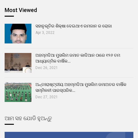
Most Viewed
ସହାନୁଭୂତିର ଶିକ୍ଷା ଦେଇଥାଏ ରମଜାନ ର ରୋଜା
Apr 3, 2022
ଅହମ୍ମଦିଆ ମୁସଲିମ ଜମାତ କାଦିଆନ ଠାରେ ୧୨୬ ତମ
ଆଧ୍ୟାତ୍ମିକ ବାର୍ଷିକ…
Dec 26, 2021
ଅନ୍ତଃରାଷ୍ଟ୍ରୀୟ ଅହମ୍ମଦିଆ ମୁସଲିମ ଜମାଅତର ବାର୍ଷିକ
ସମ୍ମିଳନୀ ପାରସ୍ପରିକ…
Dec 27, 2021
ଆମ ସହ ଯୋଡି ହୁଅନ୍ତୁ