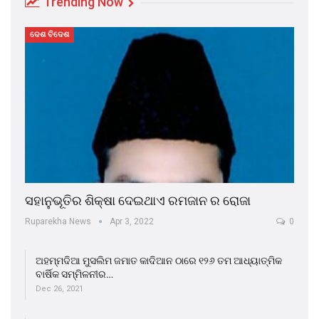
Trending Now
ଦେଶ ବିଦେଶ
ସହାନୁଭୂତିର ଶିକ୍ଷା ଦେଇଥାଏ ରମଜାନ ର ରୋଜା
Ruparekha News
Apr 3, 2022
0
ଅହମ୍ମଦିଆ ମୁସଲିମ ଜମାତ କାଦିଆନ ଠାରେ ୧୨୬ ତମ ଆଧ୍ୟାତ୍ମିକ
ବାର୍ଷିକ ସମ୍ମିଳନୀର…
Dec 26, 2021