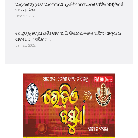
ଅନ୍ତଃରାଷ୍ଟ୍ରୀୟ ଅହମ୍ମଦିଆ ମୁସଲିମ ଜମାଅତର ବାର୍ଷିକ ସମ୍ମିଳନୀ
ପାରସ୍ପରିକ…
Dec 27, 2021
ବୋହୁଙ୍କୁ ହତ୍ୟା ଅଭିଯୋଗ ଆଣି ଜିଲ୍ଲାପାଳଙ୍କ ଅଫିସ ସାମ୍ନାରେ
ଧାରଣା ଓ ଏସପିଙ୍କ…
Jan 25, 2022