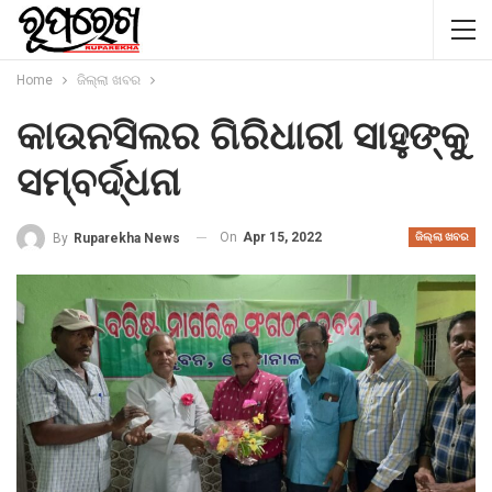
Home
ଜିଲ୍ଲା ଖବର
କାଉନସିଲର ଗିରିଧାରୀ ସାହୁଙ୍କୁ
ସମ୍ବର୍ଦ୍ଧନା
On
Apr 15, 2022
By
Ruparekha News
ଜିଲ୍ଲା ଖବର