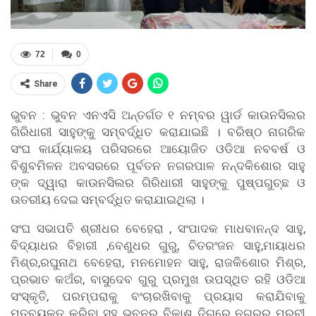
72
0
Share
ଭୁବନ : ଭୁବନ ଏନଏସି ଅନ୍ତର୍ଗତ ୧ ନମ୍ବର ୱାର୍ଡ କାଉନସିଲର
ଗିରିଧାରୀ ସାହୁଙ୍କୁ ସମ୍ବର୍ଦ୍ଧିତ କରାଯାଇଛି । ବରିଷ୍ଠ ନାଗରିକ
ସଂଘ କାର୍ଯ୍ୟାଳୟ ପରିସରରେ ଆୟୋଜିତ ଓଡିଆ ନବବର୍ଷ ଓ
ବିଶୁବମିଳନ ଅବସରରେ ପୂର୍ବତନ ନଗରପାଳ ନନ୍ଦକିଶୋର ସାହୁ
ଙ୍କ ଦ୍ୱାରା କାଉନସିଲର ଗିରିଧାରୀ ସାହୁଙ୍କୁ ପୁଷ୍ପଗୁଚ୍ଛ ଓ
ଉତରୀୟ ଦେଇ ସମ୍ବର୍ଦ୍ଧିତ କରାଯାଇଥିଲା ।
ସଂଘ ସଭାପତି ଶ୍ରୀଧର ବେହେରା , ସଂପାଦକ ମାଧବାନନ୍ଦ ସାହୁ,
ବିଦ୍ୟାଧର ବିହାରୀ ,ବେଣୁଧର ଗୁରୁ, ଚିତରଂଜନ ସାହୁ,ମାୟାଧର
ମିଶ୍ର,ରଘୁନାଥ ବେହେରା, ମନମୋହନ ସାହୁ, ରାଜକିଶୋର ମିଶ୍ର,
ପ୍ରଭାତ କଅଁର, ବାସୁଦେବ ଗୁରୁ ପ୍ରମୁଖ ଉପସ୍ଥିତ ରହି ଓଡିଆ
ସଂସ୍କୃତି, ପରମ୍ପରାକୁ ବଂଚାରଖିବାକୁ ପ୍ରୟାସ କରାଯିବାକୁ
ମତବ୍ୟକ୍ତ କରିବା ସହ ଭୁବନର ବିକାଶ ଦିଗରେ ନଗରର ମୁରବୀ