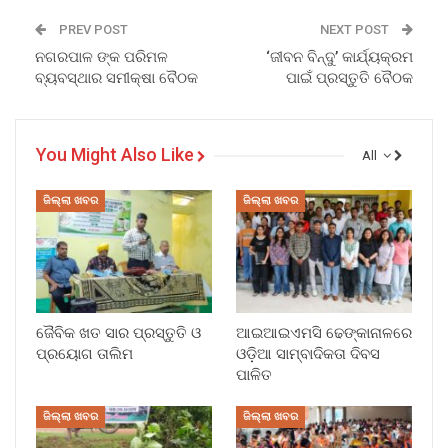
PREV POST
NEXT POST
ନଗରପାଳ ଙ୍କ ପରିମଳ
‘ଜୀବନ ବିନ୍ଦୁ’ କାର୍ଯ୍ୟକ୍ରମ
ବ୍ୟବସ୍ଥାର ସମୀକ୍ଷା ବୈଠକ
ପାଇଁ ପ୍ରସ୍ତୁତି ବୈଠକ
You Might Also Like
All
ଜିଲ୍ଲା ଖବର
ଜିଲ୍ଲା ଖବର
ଜୈବିକ ଖତ ସାର ପ୍ରସ୍ତୁତି ଓ
ଆଇଆଇଏମସି ଢେଙ୍କାନାଳରେ
ପ୍ରୟୋଗ ତାଲିମ
ଓଡ଼ିଆ ସାମ୍ବାଦିକତା ଦିବସ
ପାଳିତ
ଜିଲ୍ଲା ଖବର
ଜିଲ୍ଲା ଖବର