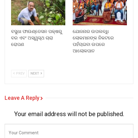
ବସୁଧା ଫାଉଣ୍ଡେସନ ପକ୍ଷରୁ
ଯୋଜନାର ଉପଲବ୍ଧି
ବର ଏବଂ ଅସ୍ୱସ୍ଥ ଚାରା
ଲୋକମାନଙ୍କ ନିକଟରେ
ରୋପଣ
ପହଁଚାଇବା ଉପରେ
ଆଲୋକପାତ
PREV
NEXT
Leave A Reply
Your email address will not be published.