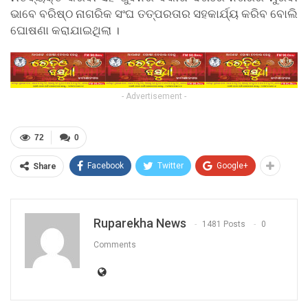
ଭାବେ ବରିଷ୍ଠ ନାଗରିକ ସଂଘ ତତ୍ପରତାର ସହକାର୍ଯ୍ୟ କରିବ ବୋଲି
ଘୋଷଣା କରାଯାଇଥିଲା ।
- Advertisement -
72
0
Facebook
Twitter
Google+
Share
Ruparekha News
1481 Posts
0
Comments