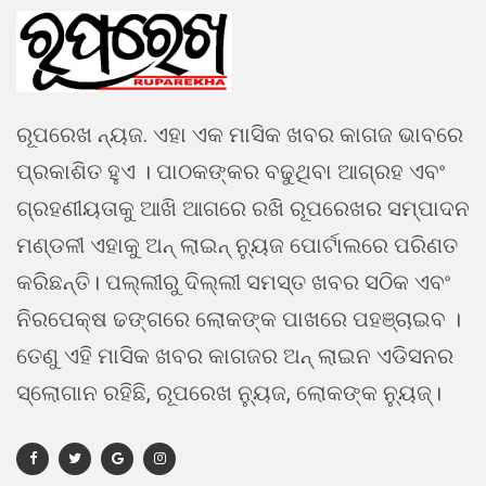
ରୂପରେଖ ନ୍ୟଜ. ଏହା ଏକ ମାସିକ ଖବର କାଗଜ ଭାବରେ
ପ୍ରକାଶିତ ହୁଏ । ପାଠକଙ୍କର ବଢୁଥିବା ଆଗ୍ରହ ଏବଂ
ଗ୍ରହଣୀୟତାକୁ ଆଖି ଆଗରେ ରଖି ରୂପରେଖର ସମ୍ପାଦନ
ମଣ୍ଡଳୀ ଏହାକୁ ଅନ୍ ଲାଇନ୍ ନ୍ୟୁଜ ପୋର୍ଟାଲରେ ପରିଣତ
କରିଛନ୍ତି। ପଲ୍ଲୀରୁ ଦିଲ୍ଲୀ ସମସ୍ତ ଖବର ସଠିକ ଏବଂ
ନିରପେକ୍ଷ ଢଙ୍ଗରେ ଲୋକଙ୍କ ପାଖରେ ପହଞ୍ଚାଇବ ।
ତେଣୁ ଏହି ମାସିକ ଖବର କାଗଜର ଅନ୍ ଲାଇନ ଏଡିସନର
ସ୍ଲୋଗାନ ରହିଛି, ରୂପରେଖ ନ୍ୟୁଜ, ଲୋକଙ୍କ ନ୍ୟୁଜ୍।