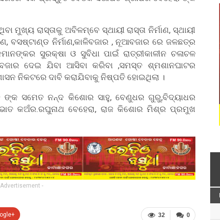
ୁଖ୍ୟ ରାସ୍ତାକୁ ଅବିଳମ୍ବେ ସ୍ଥାୟୀ ରାସ୍ତା ନିର୍ମାଣ, ସ୍ଥାୟୀ
ଧାରଣ, ବସଷ୍ଟାଣ୍ଡ ନିର୍ମାଣ,କାଳିବଜାର , ନୂଆବଜାର ରେ ଜଳଛତ୍ର
କମାନଙ୍କର ସୁରକ୍ଷା ଓ ସୁବିଧା ପାଇଁ ରାତ୍ରୀକାଳୀନ ଚଳାଚଳ
ଳିବଜାର ଦେଇ ଯିବା ଆସିବା କରିବା ,ସମସ୍ତ ଶ୍ମଶାନଘାଟର
ାସନ ନିକଟରେ ଦାବି କରାଯିବାକୁ ନିଷ୍ପତି ହୋଇଥିଲା ।
 ଙ୍କ ସମେତ ନନ୍ଦ କିଶୋର ସାହୁ, ବେଣୁଧର ଗୁରୁ,ବିଦ୍ୟାଧର
୍ରଭାତ କଅଁର.ରଘୁନାଥ ବେହେରା, ରାଜ କିଶୋର ମିଶ୍ର ପ୍ରମୁଖ
 Advertisement -
ogle+
32
0