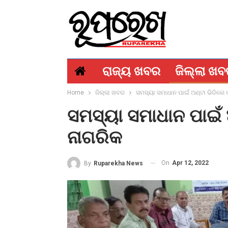
ରାଜ୍ୟ ଖବର
ଜିଲ୍ଲା ଖ
Home
ଜିଲ୍ଲା ଖବର
ସମସ୍ୟା ସମାଧାନ ପାଇଁ ଅଣ୍ଟା ଭିଡିଲେ 
ସମସ୍ୟା ସମାଧାନ ପାଇଁ 
ନାଗରିକ
On
Apr 12, 2022
By
Ruparekha News