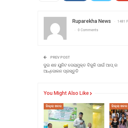
Ruparekha News
1481 
0 Comments
PREV POST
ଦୁଇ ଶହ ୟୁନିଟ ଦେୟମୁକ୍ତ ବିଜୁଳି ପାଇଁ ଆପ୍ ର
ଆନ୍ଦୋଳନ ପ୍ରସ୍ତୁତି
You Might Also Like
ଜିଲ୍ଲା ଖବର
ଜିଲ୍ଲା ଖବର