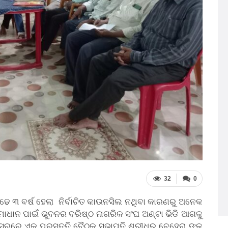
32
0
ାଢେ ୩ ବର୍ଷ ହେଲା ନିର୍ବାଚିତ କାଉନସିଲ ନଥିବା କାରଣରୁ ଅନେକ
ସମାଧାନ ପାଇଁ ଭୁବନର ବରିଷ୍ଠ ନାଗରିକ ସଂଘ ଅଣ୍ଟା ଭିଡି ଆଗକୁ
ପରିସରରେ ଏକ ପ୍ରସ୍ତୁତି ବୈଠକ ସଭାପତି ଶ୍ରୀଧର ବେହେରା ଙ୍କ