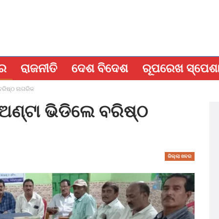
ବର
ରାଜନୀତି
ଦେଶ ବିଦେଶ
ରୂପରେଖ ସ୍ପେଶ
ବରିଷ୍ଠ ନାଗରିକ
ଅଣ୍ଟା ଭିଡିଲେ ବରିଷ୍ଠ
ଜିଲ୍ଲା ଖବର