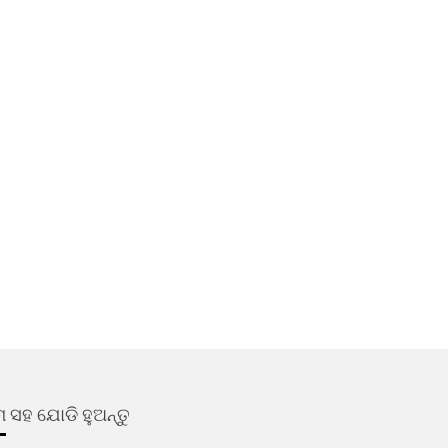
 ସହ ଯୋଡି ହୁଅନ୍ତୁ