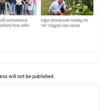
ି ଢେଙ୍କାନାଳରେ
ବସୁଧା ଫାଉଣ୍ଡେସନ ପକ୍ଷରୁ ବର
୍ବାଦିକତା ଦିବସ ପାଳିତ
ଏବଂ ଅସ୍ୱସ୍ଥ ଚାରା ରୋପଣ
ess will not be published.