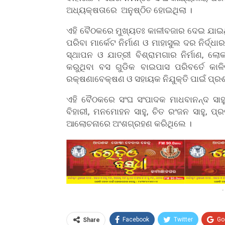
ଅଧ୍ୟକ୍ଷତାରେ ଅନୁଷ୍ଠିତ ହୋଇଥିଲା ।
ଏହି ବୈଠକରେ ମୁଖ୍ୟତଃ କାଳୀବଜାର ଦେଇ ଯାଇଥିବା ମ
ପରିବା ମାର୍କେଟ ନିର୍ମାଣ ଓ ମାହାସୁଲ ଦର ନିର୍ଦ୍
ସ୍ଥାପନ ଓ ଯାତ୍ରୀ ବିଶ୍ରାମଗାର ନିର୍ମାଣ, ଲୋ
କରୁଥିବା ବସ ଗୁଡିକ ବାଇପାସ ପରିବର୍ତେ କା
ରକ୍ଷଣାବେକ୍ଷଣ ଓ ସହାୟକ ନିଯୁକ୍ତି ପାଇଁ ପ୍ରଶ
ଏହି ବୈଠକରେ ସଂଘ ସଂପାଦକ ମାଧବାନନ୍ଦ ସାହୁ
ବିହାରୀ, ମନମୋହନ ସାହୁ, ଚିତ ରଂଜନ ସାହୁ, ପ
ଆଲୋଚନାରେ ଅଂଶଗ୍ରହଣ କରିଥିଲେ ।
-
Facebook
Twitter
Go
Share