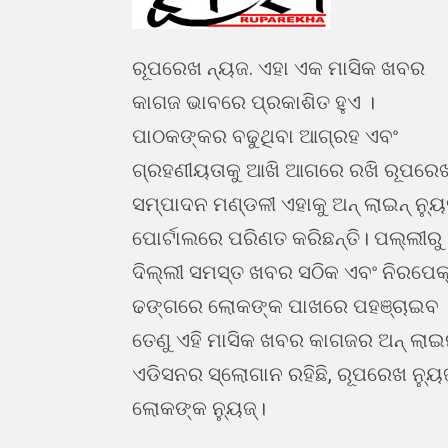
ରୂପରେଖ ନ୍ୟଜ. ଏହା ଏକ ମାସିକ ଖବର
କାଗଜ ଭାବରେ ପ୍ରକାଶିତ ହୁଏ ।
ପାଠକଙ୍କର ବଢୁଥିବା ଆଗ୍ରହ ଏବଂ
ଗ୍ରହଣୀୟତାକୁ ଆଖି ଆଗରେ ରଖି ରୂପରେ
ସମ୍ପାଦନ ମଣ୍ଡଳୀ ଏହାକୁ ଅନ୍ ଲାଇନ୍ ନ୍ୟ
ପୋର୍ଟାଲରେ ପରିଣତ କରିଛନ୍ତି। ପଲ୍ଲୀରୁ
ଦିଲ୍ଲୀ ସମସ୍ତ ଖବର ସଠିକ ଏବଂ ନିରପେକ
ଢଙ୍ଗରେ ଲୋକଙ୍କ ପାଖରେ ପହଞ୍ଚାଇବ 
ତେଣୁ ଏହି ମାସିକ ଖବର କାଗଜର ଅନ୍ ଲା
ଏଡିସନର ସ୍ଲୋଗାନ ରହିଛି, ରୂପରେଖ ନ୍ୟୁ
ଲୋକଙ୍କ ନ୍ୟୁଜ୍।