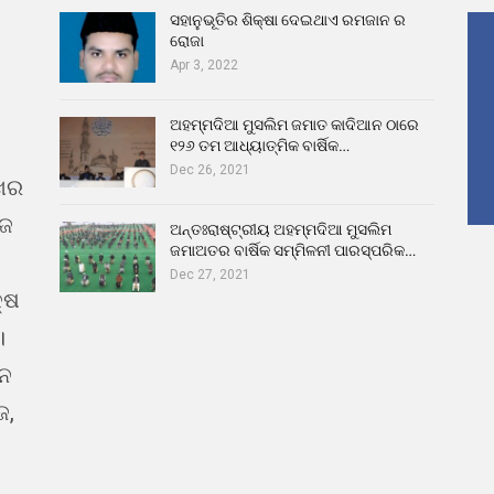
ସହାନୁଭୂତିର ଶିକ୍ଷା ଦେଇଥାଏ ରମଜାନ ର
ରୋଜା
Apr 3, 2022
ଅହମ୍ମଦିଆ ମୁସଲିମ ଜମାତ କାଦିଆନ ଠାରେ
୧୨୬ ତମ ଆଧ୍ୟାତ୍ମିକ ବାର୍ଷିକ…
Dec 26, 2021
ଖର
ୁଜ
ଅନ୍ତଃରାଷ୍ଟ୍ରୀୟ ଅହମ୍ମଦିଆ ମୁସଲିମ
ଜମାଅତର ବାର୍ଷିକ ସମ୍ମିଳନୀ ପାରସ୍ପରିକ…
Dec 27, 2021
୍ଷ
।
ଇନ
ଜ,