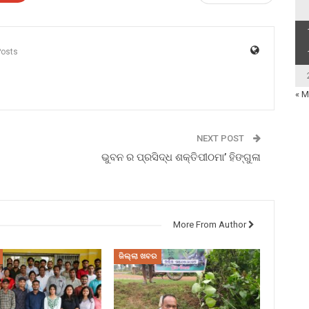
Posts
« M
NEXT POST
ଭୁବନ ର ପ୍ରସିଦ୍ଧ ଶକ୍ତିପୀଠମା’ ହିଙ୍ଗୁଳା
More From Author
ଜିଲ୍ଲା ଖବର