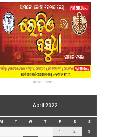
- Advertisement -
April 2022
M
T
W
T
F
S
S
1
2
3