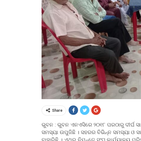
Share
ଭୁବନ : ଭୁବନ ଏନଏସିରେ ୨୦୧୮ ପରଠାରୁ ଦୀର୍ଘ ସ
ସମସ୍ୟା ଉପୁଜିଛି । ସହରର ବିଭିନ୍ନ ସମସ୍ୟା ଓ 
ବାହାରିଛି । ଏଥର ନିମନ୍ତେ ସଂଘ କାର୍ଯ୍ୟାଳୟ 