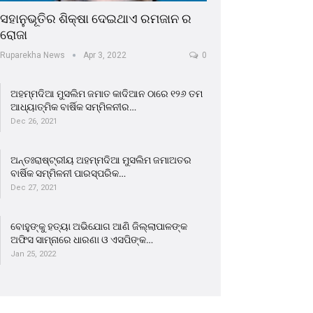
ସହାନୁଭୂତିର ଶିକ୍ଷା ଦେଇଥାଏ ରମଜାନ ର
ରୋଜା
Ruparekha News
Apr 3, 2022
0
ଅହମ୍ମଦିଆ ମୁସଲିମ ଜମାତ କାଦିଆନ ଠାରେ ୧୨୬ ତମ
ଆଧ୍ୟାତ୍ମିକ ବାର୍ଷିକ ସମ୍ମିଳନୀର…
Dec 26, 2021
ଅନ୍ତଃରାଷ୍ଟ୍ରୀୟ ଅହମ୍ମଦିଆ ମୁସଲିମ ଜମାଅତର
ବାର୍ଷିକ ସମ୍ମିଳନୀ ପାରସ୍ପରିକ…
Dec 27, 2021
ବୋହୁଙ୍କୁ ହତ୍ୟା ଅଭିଯୋଗ ଆଣି ଜିଲ୍ଲାପାଳଙ୍କ
ଅଫିସ ସାମ୍ନାରେ ଧାରଣା ଓ ଏସପିଙ୍କ…
Jan 25, 2022