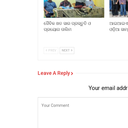
ଜୈବିକ ଖତ ସାର ପ୍ରସ୍ତୁତି ଓ
ଆଇଆଇଏମସ
ପ୍ରୟୋଗ ତାଲିମ
ଓଡ଼ିଆ ସାମ
PREV
NEXT
Leave A Reply
Your email addr