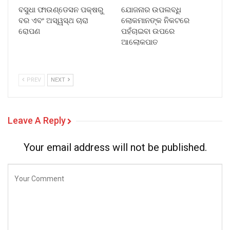
ବସୁଧା ଫାଉଣ୍ଡେସନ ପକ୍ଷରୁ
ଯୋଜନାର ଉପଲବ୍ଧି
ବର ଏବଂ ଅସ୍ୱସ୍ଥ ଚାରା
ଲୋକମାନଙ୍କ ନିକଟରେ
ରୋପଣ
ପହଁଚାଇବା ଉପରେ
ଆଲୋକପାତ
PREV
NEXT
Leave A Reply
Your email address will not be published.