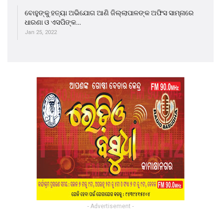
ବୋହୁଙ୍କୁ ହତ୍ୟା ଅଭିଯୋଗ ଆଣି ଜିଲ୍ଲାପାଳଙ୍କ ଅଫିସ ସାମ୍ନାରେ
ଧାରଣା ଓ ଏସପିଙ୍କ…
Jan 25, 2022
- Advertisement -