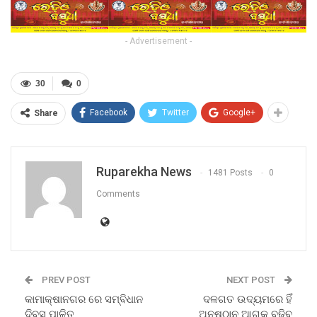
- Advertisement -
30
0
Facebook
Twitter
Google+
Share
Ruparekha News
1481 Posts
0
Comments
PREV POST
NEXT POST
କାମାକ୍ଷାନଗର ରେ ସମ୍ବିଧାନ
ଦଳଗତ ଉଦ୍ୟମରେ ହିଁ
ଦିବସ ପାଳିତ
ଅନୁଷ୍ଠାନ ଆଗକୁ ବଢିବ