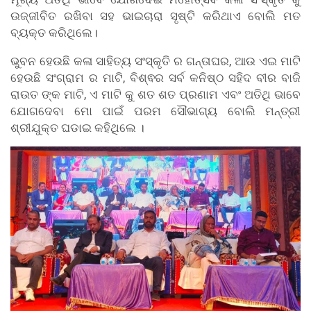
ଉଜ୍ଜୀବିତ ରଖିବା ସହ ଭାଇଚାରା ସୃଷ୍ଟି କରିଥାଏ ବୋଲି ମତ
ବ୍ୟକ୍ତ କରିଥିଲେ।
ଭୁବନ ହେଉଛି କଳା ସାହିତ୍ୟ ସଂସ୍କୃତି ର ଗନ୍ତାଘର, ଆଉ ଏଇ ମାଟି
ହେଉଛି ସଂଗ୍ରାମ ର ମାଟି, ବିଶ୍ଵର ସର୍ବ କନିଷ୍ଠ ସହିଦ ବୀର ବାଜି
ରାଉତ ଙ୍କ ମାଟି, ଏ ମାଟି କୁ ଶତ ଶତ ପ୍ରଣାମ ଏବଂ ଅତିଥି ଭାବେ
ଯୋଗଦେବା ମୋ ପାଇଁ ପରମ ସୌଭାଗ୍ୟ ବୋଲି ମନ୍ତ୍ରୀ
ଶ୍ରୀଯୁକ୍ତ ଘଡାଇ କହିଥିଲେ ।