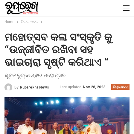
Home
ଜିଲ୍ଲା ଖବର
ମହୋତ୍ସବ କଳା ସଂସ୍କୃତି କୁ
“ଉଜ୍ଜୀବିତ ରଖିବା ସହ
ଭାଇଚାରା ସୃଷ୍ଟି କରିଥାଏ “
ଭୁବନ ବୁଦ୍ଧେଶ୍ଵର ମହୋତ୍ସବ
Last updated
Nov 28, 2023
By
Ruparekha News
ଜିଲ୍ଲା ଖବର