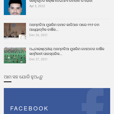
ସହାନୁଭୂତିର ଶିକ୍ଷା ଦେଇଥାଏ ରମଜାନ ର ରୋଜା
Apr 3, 2022
ଅହମ୍ମଦିଆ ମୁସଲିମ ଜମାତ କାଦିଆନ ଠାରେ ୧୨୬ ତମ
ଆଧ୍ୟାତ୍ମିକ ବାର୍ଷିକ…
Dec 26, 2021
ଅନ୍ତଃରାଷ୍ଟ୍ରୀୟ ଅହମ୍ମଦିଆ ମୁସଲିମ ଜମାଅତର ବାର୍ଷିକ
ସମ୍ମିଳନୀ ପାରସ୍ପରିକ…
Dec 27, 2021
ଆମ ସହ ଯୋଡି ହୁଅନ୍ତୁ
FACEBOOK