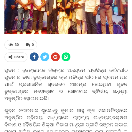
30
0
Share
ଭୁବନ : ଢେ଼ଙ୍କାନାଳ ଜିଲ୍ଲାର ଅନ୍ୟତମ ପ୍ରସିଦ୍ଧ ଶୈବପୀଠ
ଭୁବନ ର ବାବା ବୁଦ୍ଧେଶ୍ଵର ଙ୍କ ପବିତ୍ର ପୀଠ ରେ ପ୍ରଥମ ଥର
ପାଇଁ ପ୍ରଶାସନିକ ସ୍ତରରେ ଆରମ୍ଭ ହୋଇଥିବା ଭୁବନ
ବୁଦ୍ଧେଶ୍ଵର ମହୋତ୍ସବ ର ସୋମବାର ଦ୍ଵିତୀୟ ସନ୍ଧ୍ୟା
ଅନୁଷ୍ଠିତ ହୋଇଯାଇଛି।
ଭୁବନ ନଗରପାଳ ଶୁଭେନ୍ଦୁ କୁମାର ସାହୁ ଙ୍କ ସଭାପତିତ୍ବରେ
ଅନୁଷ୍ଠିତ ଦ୍ବିତୀୟ ସନ୍ଧ୍ୟାରେ ଗ୍ରାମ୍ୟ ଉନ୍ନୟନ,ଦକ୍ଷତା
ବିକାଶ ଓ ବୈଷୟିକ ଶିକ୍ଷା ବିଭାଗ ମନ୍ତ୍ରୀ ପ୍ରୀତି ରଞ୍ଜନ ଘଡାଇ
ମୂଖ୍ୟ ଅତିଥି ଭାବେ ଯୋଗଦେଇ ମହୋତ୍ସବ କଳା ସଂସ୍କୃତି କୁ