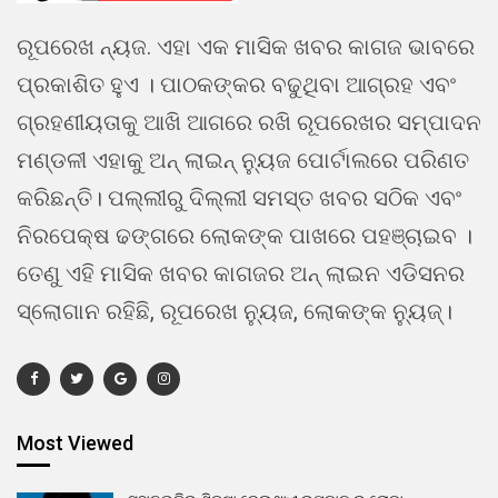
ରୂପରେଖ ନ୍ୟଜ. ଏହା ଏକ ମାସିକ ଖବର କାଗଜ ଭାବରେ
ପ୍ରକାଶିତ ହୁଏ । ପାଠକଙ୍କର ବଢୁଥିବା ଆଗ୍ରହ ଏବଂ
ଗ୍ରହଣୀୟତାକୁ ଆଖି ଆଗରେ ରଖି ରୂପରେଖର ସମ୍ପାଦନ
ମଣ୍ଡଳୀ ଏହାକୁ ଅନ୍ ଲାଇନ୍ ନ୍ୟୁଜ ପୋର୍ଟାଲରେ ପରିଣତ
କରିଛନ୍ତି। ପଲ୍ଲୀରୁ ଦିଲ୍ଲୀ ସମସ୍ତ ଖବର ସଠିକ ଏବଂ
ନିରପେକ୍ଷ ଢଙ୍ଗରେ ଲୋକଙ୍କ ପାଖରେ ପହଞ୍ଚାଇବ ।
ତେଣୁ ଏହି ମାସିକ ଖବର କାଗଜର ଅନ୍ ଲାଇନ ଏଡିସନର
ସ୍ଲୋଗାନ ରହିଛି, ରୂପରେଖ ନ୍ୟୁଜ, ଲୋକଙ୍କ ନ୍ୟୁଜ୍।
Most Viewed