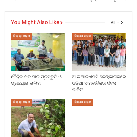
You Might Also Like
All
ଜିଲ୍ଲା ଖବର
ଜିଲ୍ଲା ଖବର
ଜୈବିକ ଖତ ସାର ପ୍ରସ୍ତୁତି ଓ
ଆଇଆଇଏମସି ଢେଙ୍କାନାଳରେ
ପ୍ରୟୋଗ ତାଲିମ
ଓଡ଼ିଆ ସାମ୍ବାଦିକତା ଦିବସ
ପାଳିତ
ଜିଲ୍ଲା ଖବର
ଜିଲ୍ଲା ଖବର