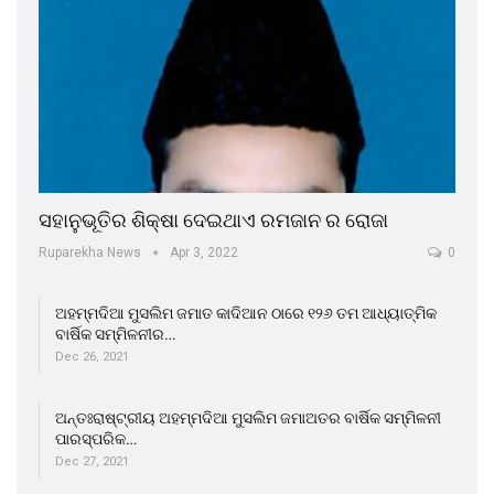
ସହାନୁଭୂତିର ଶିକ୍ଷା ଦେଇଥାଏ ରମଜାନ ର ରୋଜା
Ruparekha News
Apr 3, 2022
0
ଅହମ୍ମଦିଆ ମୁସଲିମ ଜମାତ କାଦିଆନ ଠାରେ ୧୨୬ ତମ ଆଧ୍ୟାତ୍ମିକ
ବାର୍ଷିକ ସମ୍ମିଳନୀର…
Dec 26, 2021
ଅନ୍ତଃରାଷ୍ଟ୍ରୀୟ ଅହମ୍ମଦିଆ ମୁସଲିମ ଜମାଅତର ବାର୍ଷିକ ସମ୍ମିଳନୀ
ପାରସ୍ପରିକ…
Dec 27, 2021