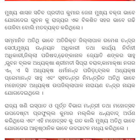
ମୁଖ୍ୟ ଶାସନ ସଚିବ ପ୍ରଦୀପ କୁମାର ଜେନା ମୁଖ୍ୟ ବକ୍ତା ଭାବେ
ଯୋଗଦେଇ ଭୁବନ କୁ ରାଜ୍ୟର ଏକ ବିକଶିତ ସହର ଭାବେ ଗଢି
ତୋଳିବା ବୋଲି ମତବ୍ୟକ୍ତ କରିଥିଲେ।
ସମ୍ମାନିତ ଅତିଥି ଭାବେ ଅତିରିକ୍ତ ଜିଲ୍ଲାପାଳ ରମେଶ ଚନ୍ଦ୍ର
ସେଠୀ,ମୁଖ୍ୟ ଉନ୍ନୟନ ଅଧିକାରୀ ତଥା କାର୍ଯ୍ୟ ନିର୍ବାହୀ
ଅଧିକାରୀ,ଜିଲ୍ଲା ପରିଷଦ,ଢେ଼ଙ୍କାନାଳ ଜ୍ୟୋତି ଶଙ୍କର ସାହୁ
,ଭୁବନ ବ୍ଲକ ଅଧ୍ୟକ୍ଷା ଶ୍ରୀମତୀ ସିପ୍ରା ବରାଳ,କାମାକ୍ଷା ନଗର
ଏନ୍ ଏ ସି ଅଧ୍ୟକ୍ଷ ଧର୍ମାନନ୍ଦ ପରିଡ଼ା,ବ୍ଲକ ଅଧ୍ୟକ୍ଷ
ପ୍ରେମାନନ୍ଦ ସାହୁ ଏବଂ ସ୍ଵତନ୍ତ୍ର ନିମନ୍ତ୍ରିତ ଅତିଥି ଭାବେ
ମହୋତ୍ସବ ଅଧ୍ୟକ୍ଷ ଉପଜିଲ୍ଲାପାଳ ନାରାୟଣ ଚନ୍ଦ୍ର ନାୟକ
ଯୋଗଦେଇଥିଲେ ।
ରାଜ୍ୟ ଖଣି ଇସ୍ପାତ ଓ ପୂର୍ତ୍ତ ବିଭାଗ ମନ୍ତ୍ରୀ ତଥା ମହୋତ୍ସବ
ଉପଦେଷ୍ଟା ପ୍ରଫୁଲ୍ଲ କୁମାର ମଲ୍ଲିକ ଧନ୍ୟବାଦ୍ ଅର୍ପଣ
କରିଥିଲେ ଏବଂ ଏହି ମହୋତ୍ସବ କୁ ଗତ କାଲି ମୁଖ୍ୟ ଅତିଥି ଭାବେ
ଯୋଗଦେଇ ଆନୁଷ୍ଠାନିକ ଭାବେ ଉଦଘାଟନ ମଧ୍ୟ କରିଥିଲେ ।