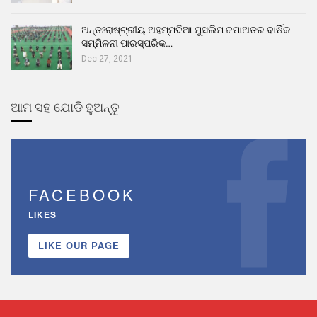
ଅନ୍ତଃରାଷ୍ଟ୍ରୀୟ ଅହମ୍ମଦିଆ ମୁସଲିମ ଜମାଅତର ବାର୍ଷିକ
ସମ୍ମିଳନୀ ପାରସ୍ପରିକ…
Dec 27, 2021
ଆମ ସହ ଯୋଡି ହୁଅନ୍ତୁ
FACEBOOK
LIKES
LIKE OUR PAGE