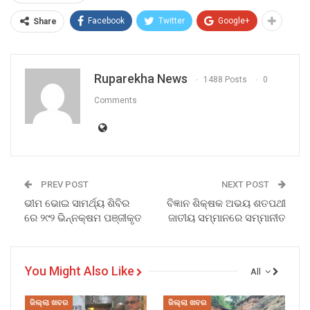
Facebook
Twitter
Google+
Share
Ruparekha News
1488 Posts
0
Comments
PREV POST
NEXT POST
ଭୀମ ଭୋଇ ସାମର୍ଥ୍ୟ ଶିବିର
ବିଜ୍ଞାନ ଶିକ୍ଷକ ଅଭୟ ଶତପଥୀ
ରେ ୨୯୨ ଭିନ୍ନକ୍ଷମ ପଞ୍ଜୀକୃତ
ଜାତୀୟ ସମ୍ମାନରେ ସମ୍ମାନୀତ
You Might Also Like
All
ଜିଲ୍ଲା ଖବର
ଜିଲ୍ଲା ଖବର