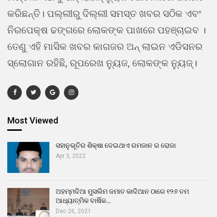
କରିଛନ୍ତି। ପଲ୍ଲୀରୁ ଦିଲ୍ଲୀ ସମସ୍ତ ଖବର ସଠିକ ଏବଂ
ନିରପେକ୍ଷ ଢଙ୍ଗରେ ଲୋକଙ୍କ ପାଖରେ ପହଞ୍ଚାଇବ ।
ତେଣୁ ଏହି ମାସିକ ଖବର କାଗଜର ଅନ୍ ଲାଇନ ଏଡିସନର
ସ୍ଲୋଗାନ ରହିଛି, ରୂପରେଖ ନ୍ୟୁଜ, ଲୋକଙ୍କ ନ୍ୟୁଜ୍।
Most Viewed
ସହାନୁଭୂତିର ଶିକ୍ଷା ଦେଇଥାଏ ରମଜାନ ର ରୋଜା
Apr 3, 2022
ଅହମ୍ମଦିଆ ମୁସଲିମ ଜମାତ କାଦିଆନ ଠାରେ ୧୨୬ ତମ
ଆଧ୍ୟାତ୍ମିକ ବାର୍ଷିକ…
Dec 26, 2021