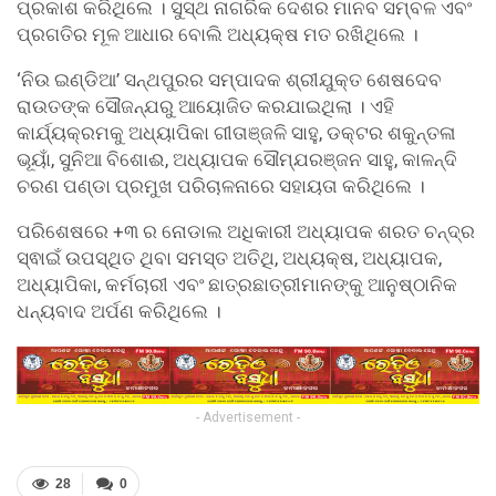
ପ୍ରକାଶ କରିଥିଲେ । ସୁସ୍ଥ ନାଗରିକ ଦେଶର ମାନବ ସମ୍ବଳ ଏବଂ
ପ୍ରଗତିର ମୂଳ ଆଧାର ବୋଲି ଅଧ୍ୟକ୍ଷ ମତ ରଖିଥିଲେ ।
‘ନିଉ ଇଣ୍ଡିଆ’ ସନ୍ଥପୁରର ସମ୍ପାଦକ ଶ୍ରୀଯୁକ୍ତ ଶେଷଦେବ
ରାଉତଙ୍କ ସୌଜନ୍ଯରୁ ଆୟୋଜିତ କରଯାଇଥିଲା । ଏହି
କାର୍ଯ୍ୟକ୍ରମକୁ ଅଧ୍ୟାପିକା ଗୀତାଞ୍ଜଳି ସାହୁ, ଡକ୍ଟର ଶକୁନ୍ତଳା
ଭୂୟାଁ, ସୁନିଆ ବିଶୋଈ, ଅଧ୍ୟାପକ ସୌମ୍ଯରଞ୍ଜନ ସାହୁ, କାଳନ୍ଦି
ଚରଣ ପଣ୍ଡା ପ୍ରମୁଖ ପରିଚାଳନାରେ ସହାୟତା କରିଥିଲେ ।
ପରିଶେଷରେ +୩ ର ନୋଡାଲ ଅଧିକାରୀ ଅଧ୍ୟାପକ ଶରତ ଚନ୍ଦ୍ର
ସ୍ଵାଇଁ ଉପସ୍ଥିତ ଥିବା ସମସ୍ତ ଅତିଥି, ଅଧ୍ୟକ୍ଷ, ଅଧ୍ୟାପକ,
ଅଧ୍ୟାପିକା, କର୍ମଚାରୀ ଏବଂ ଛାତ୍ରଛାତ୍ରୀମାନଙ୍କୁ ଆନୁଷ୍ଠାନିକ
ଧନ୍ୟବାଦ ଅର୍ପଣ କରିଥିଲେ ।
- Advertisement -
28
0