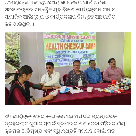
ଅଂଶଗ୍ରହଣ ଏବଂ ସ୍ୱାସ୍ଥ୍ୟ ସଚେତନତା ପାଇଁ ଓଡିଶା
ସରକାରଙ୍କର ସମନ୍ୱିତ ଯୁବ ବିକାଶ କାର୍ଯ୍ୟକ୍ରମ ଅଧୀନ
ସାମାଜିକ ଆଭିମୁଖ୍ଯ ଓ କାର୍ଯ୍ୟକଳାପ ନିମନ୍ତେ ଆୟୋଜିତ
କରଯାଇଥିଲା ।
ଏହି କାର୍ଯ୍ୟକ୍ରମରେ +୨ର ନୋଡାଲ ଅଫିସର ପ୍ରାଧ୍ୟାପକ
ପ୍ରହଲ୍ଲାଦ କୁମାର ସ୍ଵାଇଁ ସ୍ଵାଗତ ଭାଷଣ ଦେବା ସହିତ କାର୍ଯ୍ୟ
କ୍ରମର ଆଭିମୁଖ୍ଯ ଏବଂ ସ୍ୱାସ୍ଥ୍ୟହିଁ ସମ୍ପଦ ବୋଲି ମତ