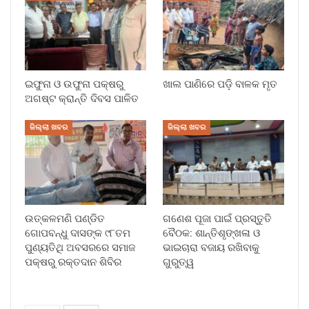
ଇଫୁନା ଓ ଉଫୁନା ପକ୍ଷରୁ
ଖାଲ ପାଣିରେ ପଡ଼ି ବାଳକ ମୃତ
ଅଗଷ୍ଟ କ୍ରାନ୍ତି ଦିବସ ପାଳିତ
ଜିଲ୍ଲା ଖବର
ଜିଲ୍ଲା ଖବର
ଉତ୍କଳମଣି ପଣ୍ଡିତ
ଗଣେଶ ପୂଜା ପାଇଁ ପ୍ରସ୍ତୁତି
ଗୋପବନ୍ଧୁ ଦାସଙ୍କ ୯୮ତମ
ବୈଠକ: ଶାନ୍ତିଶୃଙ୍ଖଳା ଓ
ପୁଣ୍ୟତିଥି ଅବସରରେ ସମାଜ
ଭାଇଚାରା ବଜାୟ ରଖିବାକୁ
ପକ୍ଷରୁ ରକ୍ତଦାନ ଶିବିର
ଗୁରୁତ୍ୱ