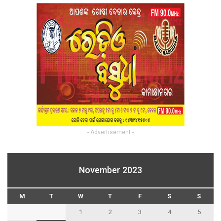
- Advertisement -
November 2023
M
T
W
T
F
S
S
1
2
3
4
5