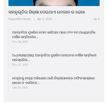
ସହାନୁଭୂତିର ଶିକ୍ଷା ଦେଇଥାଏ ରମଜାନ ର ରୋଜା
Ruparekha News
Apr 3, 2022
0
ଅହମ୍ମଦିଆ ମୁସଲିମ ଜମାତ କାଦିଆନ ଠାରେ ୧୨୬ ତମ ଆଧ୍ୟାତ୍ମିକ
ବାର୍ଷିକ ସମ୍ମିଳନୀର…
Dec 26, 2021
ଅନ୍ତଃରାଷ୍ଟ୍ରୀୟ ଅହମ୍ମଦିଆ ମୁସଲିମ ଜମାଅତର ବାର୍ଷିକ ସମ୍ମିଳନୀ
ପାରସ୍ପରିକ…
Dec 27, 2021
ବୋହୁଙ୍କୁ ହତ୍ୟା ଅଭିଯୋଗ ଆଣି ଜିଲ୍ଲାପାଳଙ୍କ ଅଫିସ ସାମ୍ନାରେ
ଧାରଣା ଓ ଏସପିଙ୍କ…
Jan 25, 2022