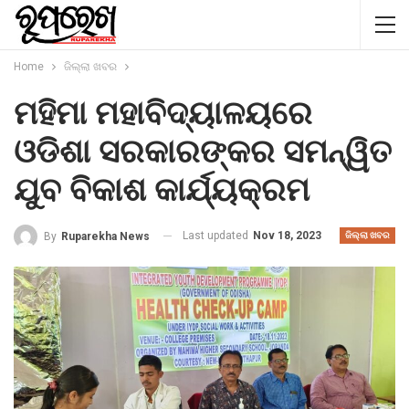
Home
ଜିଲ୍ଲା ଖବର
ମହିମା ମହାବିଦ୍ୟାଳୟରେ
ଓଡିଶା ସରକାରଙ୍କର ସମନ୍ୱିତ
ଯୁବ ବିକାଶ କାର୍ଯ୍ୟକ୍ରମ
Last updated
Nov 18, 2023
By
Ruparekha News
ଜିଲ୍ଲା ଖବର