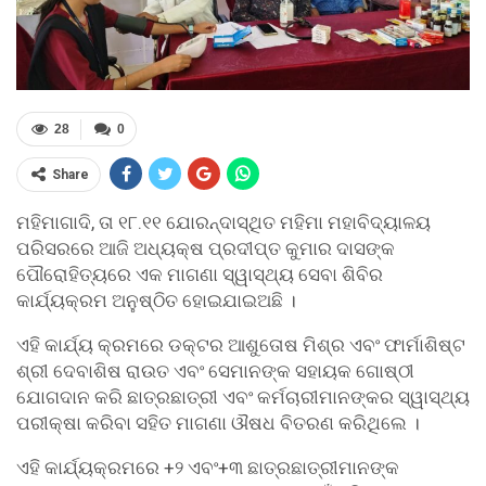
28
0
Share
ମହିମାଗାଦି, ତା ୧୮.୧୧ ଯୋରନ୍ଦାସ୍ଥିତ ମହିମା ମହାବିଦ୍ୟାଳୟ
ପରିସରରେ ଆଜି ଅଧ୍ୟକ୍ଷ ପ୍ରଦୀପ୍ତ କୁମାର ଦାସଙ୍କ
ପୌରୋହିତ୍ୟରେ ଏକ ମାଗଣା ସ୍ୱାସ୍ଥ୍ୟ ସେବା ଶିବିର
କାର୍ଯ୍ୟକ୍ରମ ଅନୁଷ୍ଠିତ ହୋଇଯାଇଅଛି ।
ଏହି କାର୍ଯ୍ୟ କ୍ରମରେ ଡକ୍ଟର ଆଶୁତୋଷ ମିଶ୍ର ଏବଂ ଫାର୍ମାଶିଷ୍ଟ
ଶ୍ରୀ ଦେବାଶିଷ ରାଉତ ଏବଂ ସେମାନଙ୍କ ସହାୟକ ଗୋଷ୍ଠୀ
ଯୋଗଦାନ କରି ଛାତ୍ରଛାତ୍ରୀ ଏବଂ କର୍ମଚାରୀମାନଙ୍କର ସ୍ୱାସ୍ଥ୍ୟ
ପରୀକ୍ଷା କରିବା ସହିତ ମାଗଣା ଔଷଧ ବିତରଣ କରିଥିଲେ ।
ଏହି କାର୍ଯ୍ୟକ୍ରମରେ +୨ ଏବଂ+୩ ଛାତ୍ରଛାତ୍ରୀମାନଙ୍କ