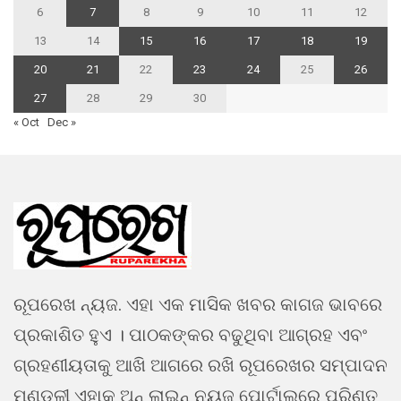
6
7
8
9
10
11
12
13
14
15
16
17
18
19
20
21
22
23
24
25
26
27
28
29
30
« Oct
Dec »
ରୂପରେଖ ନ୍ୟଜ. ଏହା ଏକ ମାସିକ ଖବର କାଗଜ ଭାବରେ
ପ୍ରକାଶିତ ହୁଏ । ପାଠକଙ୍କର ବଢୁଥିବା ଆଗ୍ରହ ଏବଂ
ଗ୍ରହଣୀୟତାକୁ ଆଖି ଆଗରେ ରଖି ରୂପରେଖର ସମ୍ପାଦନ
ମଣ୍ଡଳୀ ଏହାକୁ ଅନ୍ ଲାଇନ୍ ନ୍ୟୁଜ ପୋର୍ଟାଲରେ ପରିଣତ