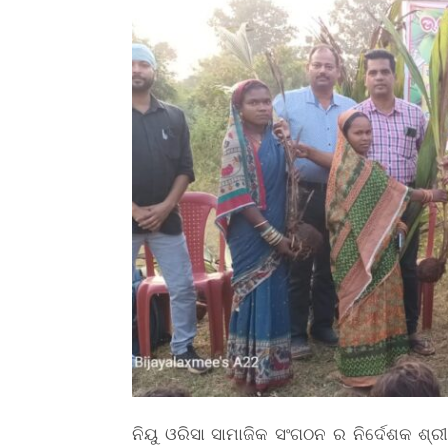
ନିୟୁ ଓରିସା ସାମାଜିକ ସଂଗଠନ ର ନିର୍ଦେଶକ ଶ୍ର