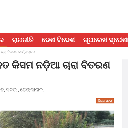
ବର
ରାଜନୀତି
ଦେଶ ବିଦେଶ
ରୂପରେଖ ସ୍ପେଶ
ଆ ଚାରା ବିତରଣ କାର୍ଯ୍ୟକ୍ରମ
ନ୍ନତ କିସମ ନଡ଼ିଆ ଚାରା ବିତରଣ
, ସଦର , ଢେଙ୍କାନାଳ.
ଜିଲ୍ଲା ଖବର