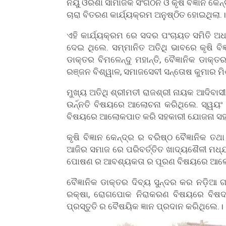
ନିୟୁ ଓରିଶା ସାମାଜିକ ସଂଗଠନ ଓ କୃଷି ବିଜ୍ଞାନ କ
ଚାରା ବିତରଣ କାର୍ଯ୍ୟକ୍ରମ ଅନୁଷ୍ଠିତ ହୋଇଥିଲା.।
ଏହି କାର୍ଯ୍ୟକ୍ରମ ରେ ସଦର ପଂଚାୟତ ସମିତି ଅ
ଦେଇ ଥିଲେ. ସମ୍ମାନିତ ଅତିଥି ଭାବରେ କୃଷି ବିଜ୍
ଡାକ୍ତର ବିମଳେନ୍ଦୁ ମହାନ୍ତି, ବୈଜ୍ଞାନିକ ଡାକ୍ତ
ରଞ୍ଜନ ବିଶ୍ୱାଳ, ସମାଜସେବୀ ସନ୍ତୋଷ କୁମାର 
ମୁଖ୍ୟ ଅତିଥି ଶ୍ରୀମତୀ ରାଜଶ୍ରୀ ନାୟକ ଆଦିବାସ
ଉର୍ନ୍ନତି ବିଷୟରେ ଆଲୋଚନା କରିଥିଲେ. ସ୍ୱୟଂ
ବିଷୟରେ ଆଲୋକପାତ କରି ସହକାରୀ ଯୋଜନା ସହ ସମ୍
କୃଷି ବିଜ୍ଞାନ କେନ୍ଦ୍ର ର ବରିଷ୍ଠ ବୈଜ୍ଞାନିକ ତ
ଆଜିର ସମାଜ ରେ ପରିବର୍ତ୍ତିତ ଖାଦ୍ୟଶୈଳୀ ମଧ୍ଯ
ପୋଷଣ ର ଆବଶ୍ୟକତା ର ପୂରଣ ବିଷୟରେ ଆଲୋ
ବୈଜ୍ଞାନିକ ଡାକ୍ତର ଦିବ୍ୟ ସୁନ୍ଦର କର ନଡ଼ିଆ 
ରକ୍ଷା, ରୋଗପୋକ ନିରାକରଣ ବିଷୟରେ ବିଷଦ ଭ
ପ୍ରସ୍ତୁତି ର ବୈଷୟିକ ଜ୍ଞାନ ପ୍ରଦାନ କରିଥିଲେ.।