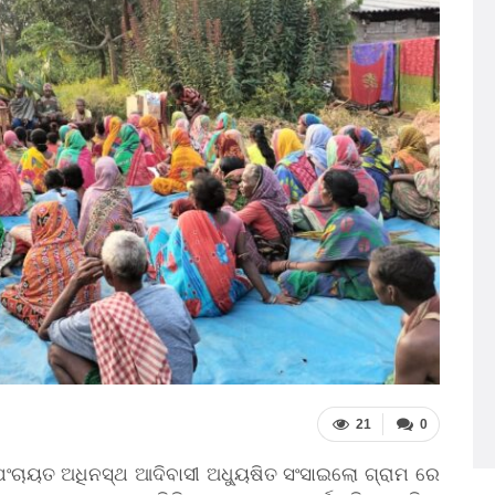
21
0
ାୟତ ଅଧିନସ୍ଥ ଆଦିବାସୀ ଅଧ୍ୟୁଷିତ ସଂସାଇଲୋ ଗ୍ରାମ ରେ