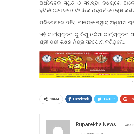
ଅର୍ଥନୈତିକ ସ୍ଥିତି ଓ ସମସ୍ୟା ବିଷୟରେ ଆଲ
ସୁବିନିଯୋଗ କରି ବୈଜ୍ଞାନିକ ପଦ୍ଧତି ରେ ଚାଷ କରି
ପରିଶେଷରେ ଅତିଥି ମାନଙ୍କ ଦ୍ୱାରା ଅଧିବାସୀ ଚାଷ
ଏହି କାର୍ଯ୍ୟକ୍ରମ କୁ ନିୟୁ ଓରିସା କାର୍ଯ୍ୟକ
ଶ୍ରୀ ଶଶୀ ଭୂଷଣ ମିଶ୍ର ସହଯୋଗ କରିଥିଲେ.।
-
Facebook
Twitter
Go
Share
Ruparekha News
1488 
0 Comments