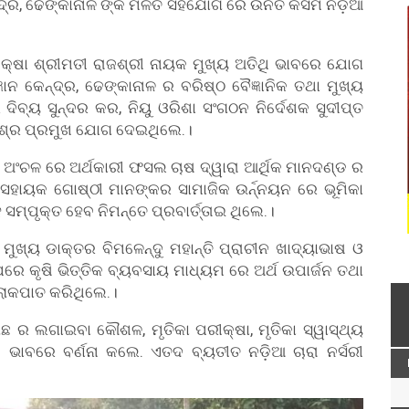
େନ୍ଦ୍ର, ଢେଙ୍କାନାଳ ଙ୍କ ମିଳିତ ସହଯୋଗ ରେ ଉର୍ନତ କିସମ ନଡ଼ିଆ
ଧକ୍ଷା ଶ୍ରୀମତୀ ରାଜଶ୍ରୀ ନାୟକ ମୁଖ୍ୟ ଅତିଥି ଭାବରେ ଯୋଗ
ଞାନ କେନ୍ଦ୍ର, ଢେଙ୍କାନାଳ ର ବରିଷ୍ଠ ବୈଜ୍ଞାନିକ ତଥା ମୁଖ୍ୟ
ର ଦିବ୍ୟ ସୁନ୍ଦର କର, ନିୟୁ ଓରିଶା ସଂଗଠନ ନିର୍ଦେଶକ ସୁଦୀପ୍ତ
ମିଶ୍ର ପ୍ରମୁଖ ଯୋଗ ଦେଇଥିଲେ.।
ୀ ଅଂଚଳ ରେ ଅର୍ଥକାରୀ ଫସଲ ଚାଷ ଦ୍ୱାରା ଆର୍ଥିକ ମାନଦଣ୍ଡ ର
 ସହାୟକ ଗୋଷ୍ଠୀ ମାନଙ୍କର ସାମାଜିକ ଉର୍ନ୍ନୟନ ରେ ଭୂମିକା
ପୃକ୍ତ ହେବ ନିମନ୍ତେ ପ୍ରବାର୍ତ୍ତାଇ ଥିଲେ.।
ଥା ମୁଖ୍ୟ ଡାକ୍ତର ବିମଳେନ୍ଦୁ ମହାନ୍ତି ପ୍ରାଚୀନ ଖାଦ୍ୟାଭାଷ ଓ
ରେ କୃଷି ଭିତ୍ତିକ ବ୍ୟବସାୟ ମାଧ୍ୟମ ରେ ଅର୍ଥ ଉପାର୍ଜନ ତଥା
କପାତ କରିଥିଲେ.।
ଗଛ ର ଲଗାଇବା କୌଶଳ, ମୃତିକା ପରୀକ୍ଷା, ମୃତିକା ସ୍ୱାସ୍ଥ୍ୟ
ାବରେ ବର୍ଣନା କଲେ. ଏତଦ ବ୍ୟତୀତ ନଡ଼ିଆ ଚାରା ନର୍ସରୀ