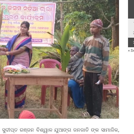
« S
ୀ ସୁଦୀପ୍ତ ରଞ୍ଜନ ବିଶ୍ୱାଳ ଯୁଆଙ୍ଗ ଜନଜାତି ଙ୍କ ସାମାଜିକ,