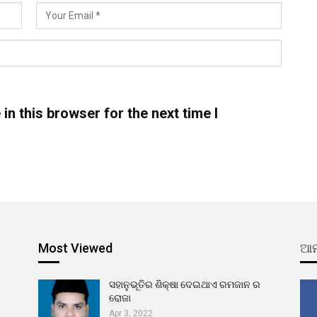
n this browser for the next time I
Most Viewed
ଆମ
ସହାନୁଭୂତିର ଶିକ୍ଷା ଦେଇଥାଏ ରମଜାନ ର
ରୋଜା
Apr 3, 2022