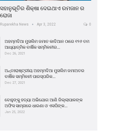
ସହାନୁଭୂତିର ଶିକ୍ଷା ଦେଇଥାଏ ରମଜାନ ର
ରୋଜା
Ruparekha News
Apr 3, 2022
0
ଅହମ୍ମଦିଆ ମୁସଲିମ ଜମାତ କାଦିଆନ ଠାରେ ୧୨୬ ତମ
ଆଧ୍ୟାତ୍ମିକ ବାର୍ଷିକ ସମ୍ମିଳନୀର…
Dec 26, 2021
ଅନ୍ତଃରାଷ୍ଟ୍ରୀୟ ଅହମ୍ମଦିଆ ମୁସଲିମ ଜମାଅତର
ବାର୍ଷିକ ସମ୍ମିଳନୀ ପାରସ୍ପରିକ…
Dec 27, 2021
ବୋହୁଙ୍କୁ ହତ୍ୟା ଅଭିଯୋଗ ଆଣି ଜିଲ୍ଲାପାଳଙ୍କ
ଅଫିସ ସାମ୍ନାରେ ଧାରଣା ଓ ଏସପିଙ୍କ…
Jan 25, 2022