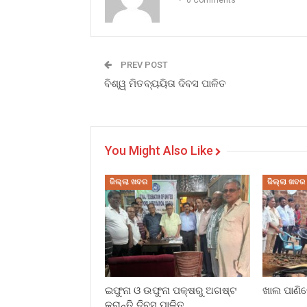
PREV POST
ବିଶ୍ୱ ମିତବ୍ୟୟିତା ଦିବସ ପାଳିତ
You Might Also Like
ଜିଲ୍ଲା ଖବର
ଜିଲ୍ଲା ଖବର
ଇଫୁନା ଓ ଉଫୁନା ପକ୍ଷରୁ ଅଗଷ୍ଟ
ଖାଲ ପାଣିର
କ୍ରାନ୍ତି ଦିବସ ପାଳିତ