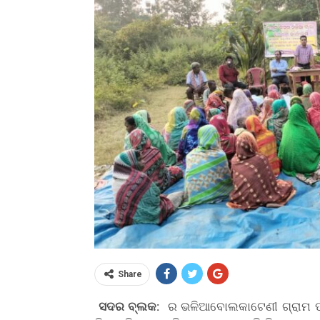
Share
ସଦର ବ୍ଲକ:
ର ଭଳିଆବୋଲକାଟେଣୀ ଗ୍ରାମ ପଂଚ