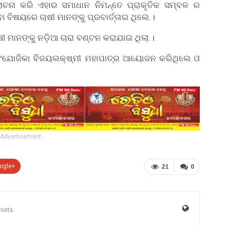
ୋଚନା କରି ଏହାର ସମାଧାନ ନିମନ୍ତେ ପ୍ରାକୃତିକ ସମ୍ବଳ ର
ବା ବିଷୟରେ ଚାଷୀ ମାନଙ୍କୁ ପ୍ରବାର୍ତ୍ତାଇ ଥିଲେ.।
ୀ ମାନଙ୍କୁ ନଡ଼ିଆ ଚାରା ବଣ୍ଟନ କରାଯାଇ ଥିଲା.।
୍ରମ ସଂଯୋଜିକା ବିଜୟଲକ୍ଷ୍ମୀ ମହାପାତ୍ର ଆୟୋଜନ କରିଥିଲେ ଓ
 Advertisement -
ogle+
21
0
Posts