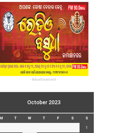
- Advertisement -
October 2023
M
T
W
T
F
S
S
1