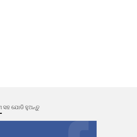
 ସହ ଯୋଡି ହୁଅନ୍ତୁ