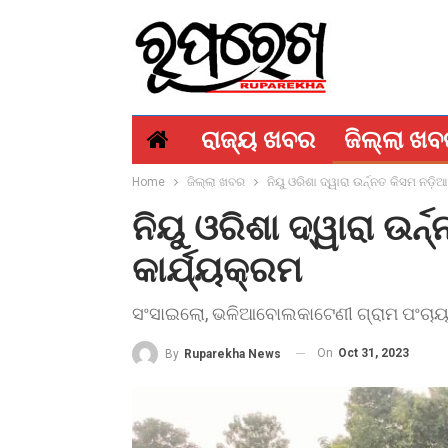
ରାଜ୍ୟ ଖବର
ଜିଲ୍ଲା ଖ
Home
ଜିଲ୍ଲା ଖବର
ନିୟୁ ଓରିଶା ଦ୍ୱାରା ଉର୍ନ୍ନତ କିସମ ନଡ଼ି
ନିୟୁ ଓରିଶା ଦ୍ୱାରା ଉର୍
କାର୍ଯ୍ୟକ୍ରମ
ସଂସାଇଲୋ, ଭଳିଆବୋଲକାଟେଣୀ ଗ୍ରାମ ପଂଚାୟତ
On
Oct 31, 2023
By
Ruparekha News