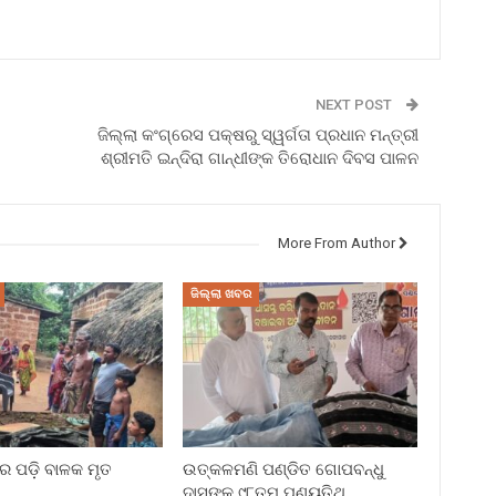
NEXT POST
ଜିଲ୍ଲା କଂଗ୍ରେସ ପକ୍ଷରୁ ସ୍ୱର୍ଗତା ପ୍ରଧାନ ମନ୍ତ୍ରୀ
ଶ୍ରୀମତି ଇନ୍ଦିରା ଗାନ୍ଧୀଙ୍କ ତିରୋଧାନ ଦିବସ ପାଳନ
More From Author
ଜିଲ୍ଲା ଖବର
େ ପଡ଼ି ବାଳକ ମୃତ
ଉତ୍କଳମଣି ପଣ୍ଡିତ ଗୋପବନ୍ଧୁ
ଦାସଙ୍କ ୯୮ତମ ପୁଣ୍ୟତିଥି