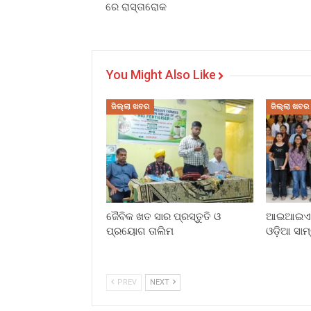
ରେ ରାସ୍ତାରୋକ
You Might Also Like
ଜିଲ୍ଲା ଖବର
ଜିଲ୍ଲା ଖବର
ଜୈବିକ ଖତ ସାର ପ୍ରସ୍ତୁତି ଓ
ଆଇଆଇଏମସ
ପ୍ରୟୋଗ ତାଲିମ
ଓଡ଼ିଆ ସାମ
PREV
NEXT