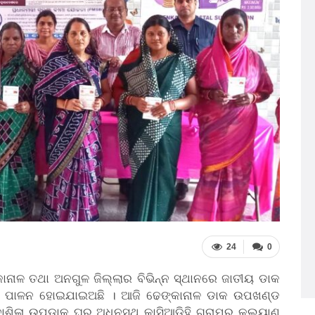
24
0
ାଳ ତଥା ଅନଗୁଳ ଜିଲ୍ଲାର ବିଭିନ୍ନ ସ୍ଥାନରେ ଜାତୀୟ ଡାକ
ସ ପାଳନ ହୋଇଯାଇଅଛି । ଆଜି ଢେଙ୍କାନାଳ ଡାକ ଉପଖଣ୍ଡ
ାଶିଳା ଉପଡାକ ଘର ଅଧିନସ୍ଥ କାସିଆଡିହି ଗ୍ରାମର କଲ୍ୟାଣ