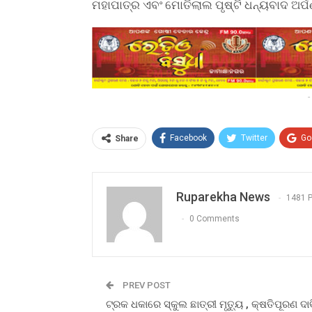
ମହାପାତ୍ର ଏବଂ ମୋତିଲାଲ ପୃଷ୍ଟି ଧନ୍ୟବାଦ ଅର୍
-
Facebook
Twitter
Go
Share
Ruparekha News
1481 
0 Comments
PREV POST
ଟ୍ରକ ଧକାରେ ସ୍କୁଲ ଛାତ୍ରୀ ମୃତ୍ୟୁ , କ୍ଷତିପୂରଣ ଦାବ