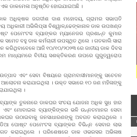
ଏକ ଡାକମେଳା ଅନୁଷ୍ଠିତ ହୋଇଯାଇଅଛି ।
ଡାକ ଅଧିକ୍ଷକ ଜଗଦୀଶ ଦାଶ ମହୋଦୟ, ଗ୍ରାମର ସଭାପତି
ଚୟ ଅଧିକାରୀ ଅଭିଲିପ୍ସା ବିଶ୍ୱାଳ,ଢେଙ୍କାନାଳ ଡାକ ଉପଖଣ୍ଡ
ଷ୍ଟ ପେମେଂଟସ ବ୍ୟାଙ୍କର ମ୍ୟାନେଜର ପ୍ରଶାନ୍ତ କୁମାର
୍କ ସମେତ ବହୁ ଡାକ କର୍ମଚାରୀ ଉପସ୍ଥିତ ଥିଲେ । ଗତକାଲି ସାରା
ାଳନ କରିଥିବାବେଳେ ଆଜି ୧୦/୧୦/୨୦୨୩ ରେ ଜାତୀୟ ଡାକ ଦିବସ
କ୍ରମ ମାଧ୍ୟମରେ ବିତୀୟ ସଶକ୍ତିକରଣ ଉପରେ ଗୁରୁତ୍ୱରୋପ
 ଉତ୍ପାଦ ଏବଂ ସେବା ବିଷୟରେ ଗ୍ରାମବାସୀମାନଙ୍କୁ ସଚେତନ
 ଆଲୋଚନା କରାଯାଇଥିଲା । ଉକ୍ତ ସଭାରେ ୧୦ ଜଣ ମହିଳାଙ୍କୁ
ରାଯାଇଥିଲା ।
 ବ୍ୟାଙ୍କ ତୁଳନାରେ ଡାକଘର ସଂଚୟ ଯୋଜନା ଅଧିକ ସୁଧ ହାର
 ଏବଂ ମୋବାଇଲ ବ୍ୟାଙ୍କିଙ୍କର ଭଳି ଉନ୍ନତମାନର ସେବା
ଡାକଘର ଉଠାଇବାକୁ ଜନସାଧାରଣଙ୍କୁ ଅବଗତ କରାଇଥିଲେ ।
ଡିଆ ପୋଷ୍ଟ ପେମେଂଟସ ବ୍ୟାଙ୍କର ବିଭିନ୍ନ ସେବାର ଲାଭ
ଅବଗତ କରାଇଥିଲେ । ପରିଶେଷରେ ଡାକ ଓଭରସର ଅଭିଳାଷ