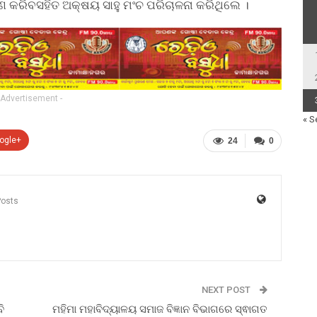
ପଣ କରିବସହିତ ଅକ୍ଷୟ ସାହୁ ମଂଚ ପରିଚାଳନା କରିଥିଲେ ।
 Advertisement -
« S
ogle+
24
0
Posts
NEXT POST
ି
ମହିମା ମହାବିଦ୍ୟାଳୟ ସମାଜ ବିଜ୍ଞାନ ବିଭାଗରେ ସ୍ଵାଗତ