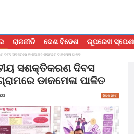
ବର
ରାଜନୀତି
ଦେଶ ବିଦେଶ
ରୂପରେଖ ସ୍ପେଶ
ରଣ ଦିବସ ଅବସରରେ କାଶିଆଡିହି ଗ୍ରାମରେ ଡାକମେଳା ପାଳିତ
ିତୀୟ ସଶକ୍ତିକରଣ ଦିବସ
୍ରାମରେ ଡାକମେଳା ପାଳିତ
023
ଜିଲ୍ଲା ଖବର