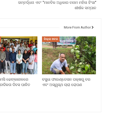
ସମ୍ବର୍ଦ୍ଧନା ଏବଂ ‘’ମାନବିକ ଅଧିକାର ବନାମ ମହିଳା ହିଂସା’’
ଶୀର୍ଷକ ସମ୍ପାନ
More From Author
ଜିଲ୍ଲା ଖବର
ି ଢେଙ୍କାନାଳରେ
ବସୁଧା ଫାଉଣ୍ଡେସନ ପକ୍ଷରୁ ବର
୍ବାଦିକତା ଦିବସ ପାଳିତ
ଏବଂ ଅସ୍ୱସ୍ଥ ଚାରା ରୋପଣ