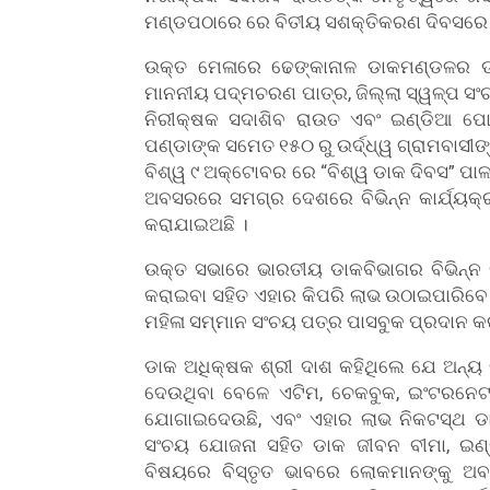
ମଣ୍ଡପଠାରେ ରେ ବିତୀୟ ସଶକ୍ତିକରଣ ଦିବସରେ 
ଉକ୍ତ ମେଳାରେ ଢେଙ୍କାନାଳ ଡାକମଣ୍ଡଳର 
ମାନନୀୟ ପଦ୍ମଚରଣ ପାତ୍ର, ଜିଲ୍ଲା ସ୍ୱଳ୍ପ ସଂ
ନିରୀକ୍ଷକ ସଦାଶିବ ରାଉତ ଏବଂ ଇଣ୍ଡିଆ ପୋ
ପଣ୍ଡାଙ୍କ ସମେତ ୧୫୦ ରୁ ଉର୍ଦ୍ଧ୍ୱ ଗ୍ରାମବାସୀଙ
ବିଶ୍ୱ ୯ ଅକ୍ଟୋବର ରେ “ବିଶ୍ୱ ଡାକ ଦିବସ” ପ
ଅବସରରେ ସମଗ୍ର ଦେଶରେ ବିଭିନ୍ନ କାର୍ଯ୍ୟ
କରାଯାଇଅଛି ।
ଉକ୍ତ ସଭାରେ ଭାରତୀୟ ଡାକବିଭାଗର ବିଭିନ୍ନ
କରାଇବା ସହିତ ଏହାର କିପରି ଲାଭ ଉଠାଇପାରିବେ
ମହିଳା ସମ୍ମାନ ସଂଚୟ ପତ୍ର ପାସବୁକ ପ୍ରଦାନ କ
ଡାକ ଅଧିକ୍ଷକ ଶ୍ରୀ ଦାଶ କହିଥିଲେ ଯେ ଅନ୍ୟ
ଦେଉଥିବା ବେଳେ ଏଟିମ, ଚେକବୁକ, ଇଂଟରନେଟ
ଯୋଗାଇଦେଉଛି, ଏବଂ ଏହାର ଲାଭ ନିକଟସ୍ଥ 
ସଂଚୟ ଯୋଜନା ସହିତ ଡାକ ଜୀବନ ବୀମା, ଇଣ୍
ବିଷୟରେ ବିସ୍ତୃତ ଭାବରେ ଲୋକମାନଙ୍କୁ 