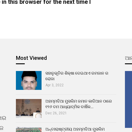
n this browser for the next time I
Most Viewed
ଆମ
ସହାନୁଭୂତିର ଶିକ୍ଷା ଦେଇଥାଏ ରମଜାନ ର
ରୋଜା
Apr 3, 2022
ଅହମ୍ମଦିଆ ମୁସଲିମ ଜମାତ କାଦିଆନ ଠାରେ
୧୨୬ ତମ ଆଧ୍ୟାତ୍ମିକ ବାର୍ଷିକ…
Dec 26, 2021
ଖର
ୁଜ
ଅନ୍ତଃରାଷ୍ଟ୍ରୀୟ ଅହମ୍ମଦିଆ ମୁସଲିମ