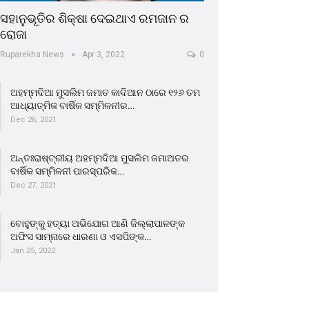
ସହାନୁଭୂତିର ଶିକ୍ଷା ଦେଇଥାଏ ରମଜାନ ର
ରୋଜା
Ruparekha News
Apr 3, 2022
0
ଅହମ୍ମଦିଆ ମୁସଲିମ ଜମାତ କାଦିଆନ ଠାରେ ୧୨୬ ତମ
ଆଧ୍ୟାତ୍ମିକ ବାର୍ଷିକ ସମ୍ମିଳନୀର…
Dec 26, 2021
ଅନ୍ତଃରାଷ୍ଟ୍ରୀୟ ଅହମ୍ମଦିଆ ମୁସଲିମ ଜମାଅତର
ବାର୍ଷିକ ସମ୍ମିଳନୀ ପାରସ୍ପରିକ…
Dec 27, 2021
ବୋହୁଙ୍କୁ ହତ୍ୟା ଅଭିଯୋଗ ଆଣି ଜିଲ୍ଲାପାଳଙ୍କ
ଅଫିସ ସାମ୍ନାରେ ଧାରଣା ଓ ଏସପିଙ୍କ…
Jan 25, 2022