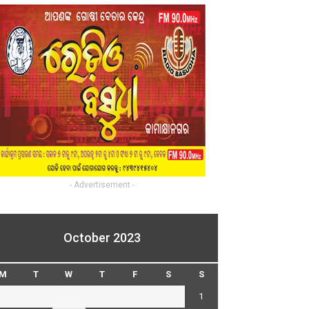
- Advertisement -
October 2023
M
T
W
T
F
S
S
1