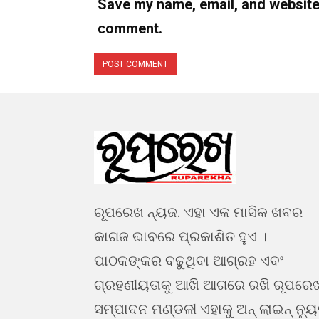
Save my name, email, and website i
comment.
ରୂପରେଖ ନ୍ୟଜ. ଏହା ଏକ ମାସିକ ଖବର
କାଗଜ ଭାବରେ ପ୍ରକାଶିତ ହୁଏ ।
ପାଠକଙ୍କର ବଢୁଥିବା ଆଗ୍ରହ ଏବଂ
ଗ୍ରହଣୀୟତାକୁ ଆଖି ଆଗରେ ରଖି ରୂପରେ
ସମ୍ପାଦନ ମଣ୍ଡଳୀ ଏହାକୁ ଅନ୍ ଲାଇନ୍ ନ୍ୟ