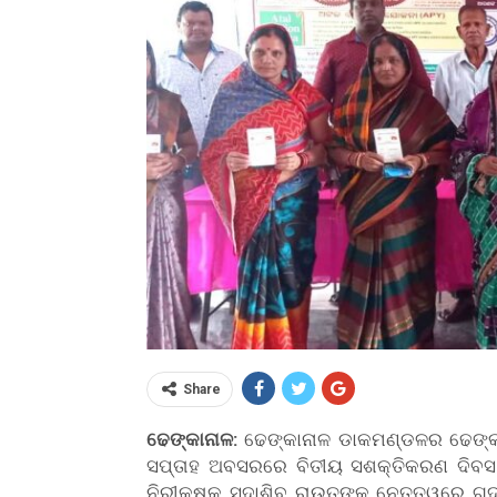
Share
ଢେଙ୍କାନାଳ:
ଢେଙ୍କାନାଳ ଡାକମଣ୍ଡଳର ଢେଙ୍କାନ
ସପ୍ତାହ ଅବସରରେ ବିତୀୟ ସଶକ୍ତିକରଣ ଦିବ
ନିରୀକ୍ଷକ ସଦାଶିବ ରାଉତଙ୍କ ନେତୃତ୍ୱରେ ଗଦ