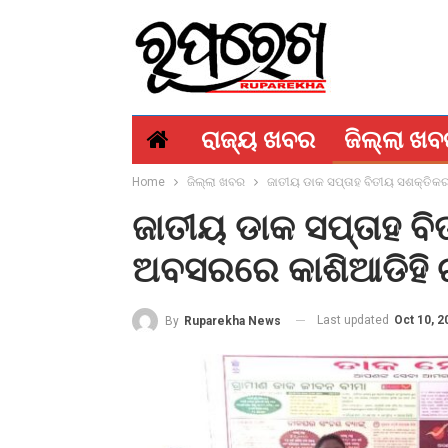
ରାଜ୍ୟ ଖବର
ଜିଲ୍ଲା ଖ
Home
ଜିଲ୍ଲା ଖବର
ଜାତୀୟ ଡାକ ସପ୍ତାହ ବିତୀୟ ସଶକ୍ତିକ
ଜାତୀୟ ଡାକ ସପ୍ତାହ ବ
ଅବସରରେ କାଶିଆଡିହି ଗ
Last updated
Oct 10, 2
By
Ruparekha News