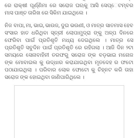
ରେ ରାକ୍ଷୀ ପୂର୍ଣ୍ଣିମା ରେ ସରୋଜ ଘଋକୁ ଆସି ସେପ୍େଟମ୍ବର
ମାସ ପାଞ୍ଚ ତାରିଖ ରେ ସିକିମ ଯାଇଥିଲେ ।
ନିଜ ବାପା, ମା, ଭାଇ, ଭାଉଜ, ଦୁଇ ଭଉଣୀ, ଓ ମାତ୍ର ସାତମାସ ହେବ
ସଂସାର ହାତ ଧରିଥିବା ସ୍ତ୍ରୀ ଲୋପାମୁଦ୍ରା ଙ୍କୁ ଅଳ୍ପ ଦିନରେ
ଫେରିବା ପାଇଁ ପ୍ରତିଶୃତି ମଧ୍ୟ ଦେଇଥିଲେ । ମାତ୍ର ସେ
ପ୍ରତିଶୃତି ସବୁଦିନ ପାଇଁ ପ୍ରତିଶୃତି ରେ ରହିଗଲା । ଆଜି ଦିନ ୨ଟା
ସମୟରେ ସେନାବାହିନୀ ତରଫରୁ ସରୋଜ ଙ୍କ ବଡ଼ଭାଇ ମନୋଜ
ଙ୍କ ମୋବାଇଲ କୁ ଉଦ୍ଧାର କରାଯାଇଥିବା ମୃତଦେହ ର ଫଟୋ
ପଠାଯାଇଥିଲା । ପରିବାର ଲୋକ ଫୋଟୋ କୁ ଚିହ୍ନଟ କରି ତାହା
ସରୋଜ ଙ୍କ ହୋଇଥିବା ଜାଣିପାରିଥିଲେ ।