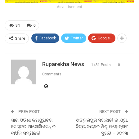
- Advertisement -
34
0
Facebook
Twitter
Google+
Share
Ruparekha News
1481 Posts
0
Comments
PREV POST
NEXT POST
ସାରା ଓଡିଶା କମ୍ପ୍ୟୁଟର
ଶଙ୍କରପୁର ସରକାରୀ ଉ.ପ୍ରା.
ସେଣ୍ଟର ଆସୋସିଏସନ୍ ର
ବିଦ୍ୟାଳୟରେ ଶିଶୁ ମହୋତ୍ସବ
ବାର୍ଷିକ ସମ୍ମିଳନୀ
ସୁରଭି – ୨୦୨୩