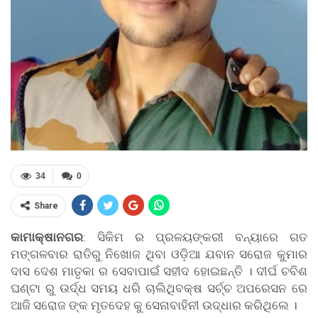
34
0
Share
କାମାକ୍ଷାନଗର
: ସିକିମ ର ପ୍ରଳୟଙ୍କରୀ ବନ୍ୟାରେ ଗତ
ମଙ୍ଗଳବାର ରାତିରୁ ନିଖୋଜ ଥିବା ଓଡ଼ିଆ ଯବାନ ସରୋଜ କୁମାର
ଦାସ ଦେଶ ମାତୃକା ର ସେବାପାଇଁ ସହୀଦ ହୋଇଛନ୍ତି । ଦୀର୍ଘ ଚବିଶ
ଘଣ୍ଟା ରୁ ଉର୍ଦ୍ଧ ସମୟ ଧରି ଚାଲିଥିବକ୍ଷ ସର୍ଚ୍ଚ ଅପରେସନ ରେ
ଆଜି ସରୋଜ ଙ୍କ ମୃତଦେହ କୁ ସେନାବାହିନୀ ଉଦ୍ଧାର କରିଥିଲେ ।