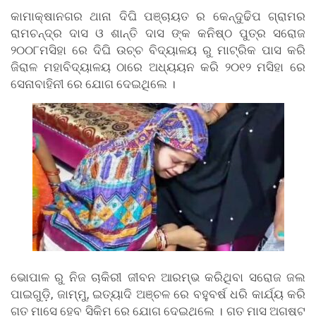
କାମାକ୍ଷାନଗର ଥାନା ଦିଘି ପଞ୍ଚାୟତ ର କେନ୍ଦୁଢିପ ଗ୍ରାମର
ରାମଚନ୍ଦ୍ର ଦାସ ଓ ଶାନ୍ତି ଦାସ ଙ୍କ କନିଷ୍ଠ ପୁତ୍ର ସରୋଜ
୨୦୦୮ମସିହା ରେ ଦିଘି ଉଚ୍ଚ ବିଦ୍ୟାଳୟ ରୁ ମାଟ୍ରିକ ପାସ କରି
ଜିରାଳ ମହାବିଦ୍ୟାଳୟ ଠାରେ ଅଧ୍ୟୟନ କରି ୨୦୧୨ ମସିହା ରେ
ସେନାବାହିନୀ ରେ ଯୋଗ ଦେଇଥିଲେ ।
ଭୋପାଳ ରୁ ନିଜ ଚାକିରୀ ଜୀବନ ଆରମ୍ଭ କରିଥିବା ସରୋଜ ଜଲ
ପାଇଗୁଡ଼ି, ଜାମ୍ମୁ, ଇତ୍ୟାଦି ଅଞ୍ଚଳ ରେ ବହୁବର୍ଷ ଧରି କାର୍ଯ୍ୟ କରି
ଗତ ମାସେ ହେବ ସିକିମ ରେ ଯୋଗ ଦେଇଥିଲେ । ଗତ ମାସ ଅଗଷ୍ଟ