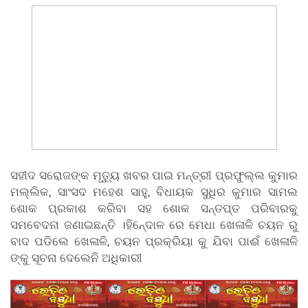
ସହୀଦ ସରୋଜଙ୍କ ମୃତୁ୍ୟ ଖବର ପାଇ ମନ୍ତ୍ରୀ ପ୍ରଫୁଲ୍ଲ କୁମାର
ମଲ୍ଲିକ, ସାଂସଦ ମହେଶ ସାହୁ, ବିଧାୟକ ସୁଧିର କୁମାର ସାମଲ
ଶୋକ ପ୍ରକାଶ କରିବା ସହ ଶୋକ ସନ୍ତପ୍ତ ପରିବାରକୁ
ସମବେଦନା ଜଣାଇଛନ୍ତି ।ହିନେ୍ଦାଳ ରେ ମେଧା ଖେଳାଳି ଚୟନ ରୁ
ବାଦ ପଡିଲେ ଖେଳାଳି, ଚୟନ ପ୍ରକ୍ରିୟା କୁ ଯିବା ପାଈଁ ଖେଳାଳି
ଙ୍କୁ ସୂଚନା ଦେଲେନି ଅଧିକାରୀ