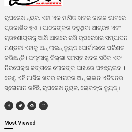
ରୂପରେଖ ନ୍ୟଜ. ଏହା ଏକ ମାସିକ ଖବର କାଗଜ ଭାବରେ
ପ୍ରକାଶିତ ହୁଏ । ପାଠକଙ୍କର ବଢୁଥିବା ଆଗ୍ରହ ଏବଂ
ଗ୍ରହଣୀୟତାକୁ ଆଖି ଆଗରେ ରଖି ରୂପରେଖର ସମ୍ପାଦନ
ମଣ୍ଡଳୀ ଏହାକୁ ଅନ୍ ଲାଇନ୍ ନ୍ୟୁଜ ପୋର୍ଟାଲରେ ପରିଣତ
କରିଛନ୍ତି। ପଲ୍ଲୀରୁ ଦିଲ୍ଲୀ ସମସ୍ତ ଖବର ସଠିକ ଏବଂ
ନିରପେକ୍ଷ ଢଙ୍ଗରେ ଲୋକଙ୍କ ପାଖରେ ପହଞ୍ଚାଇବ ।
ତେଣୁ ଏହି ମାସିକ ଖବର କାଗଜର ଅନ୍ ଲାଇନ ଏଡିସନର
ସ୍ଲୋଗାନ ରହିଛି, ରୂପରେଖ ନ୍ୟୁଜ, ଲୋକଙ୍କ ନ୍ୟୁଜ୍।
Most Viewed