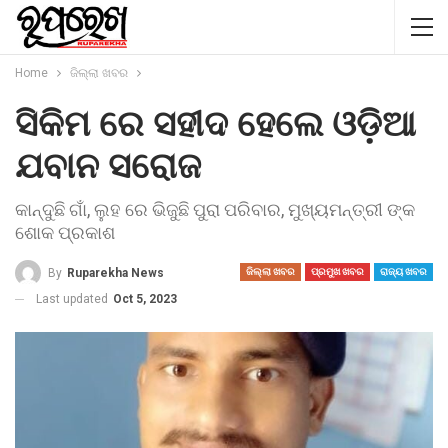
Home
ଜିଲ୍ଲା ଖବର
ସିକିମ ରେ ସହୀଦ ହେଲେ ଓଡ଼ିଆ
ଯବାନ ସରୋଜ
କାନ୍ଦୁଛି ଗାଁ, ଲୁହ ରେ ଭିଜୁଛି ପୁରା ପରିବାର, ମୁଖ୍ୟମନ୍ତ୍ରୀ ଙ୍କ
ଶୋକ ପ୍ରକାଶ
By
Ruparekha News
ଜିଲ୍ଲା ଖବର
ପ୍ରମୁଖ ଖବର
ରାଜ୍ୟ ଖବର
Last updated
Oct 5, 2023