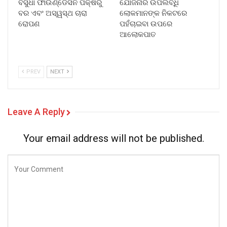
ବସୁଧା ଫାଉଣ୍ଡେସନ ପକ୍ଷରୁ
ଯୋଜନାର ଉପଲବ୍ଧି
ବର ଏବଂ ଅସ୍ୱସ୍ଥ ଚାରା
ଲୋକମାନଙ୍କ ନିକଟରେ
ରୋପଣ
ପହଁଚାଇବା ଉପରେ
ଆଲୋକପାତ
PREV
NEXT
Leave A Reply
Your email address will not be published.