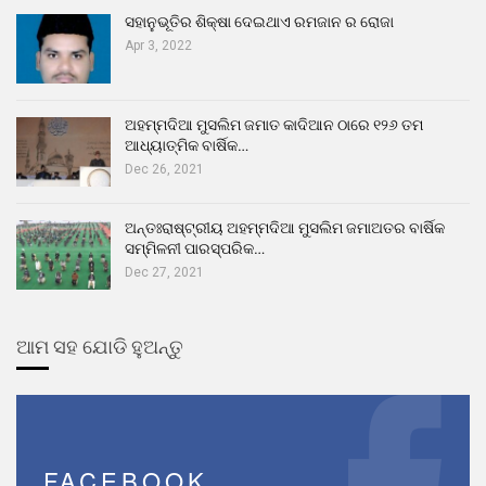
ସହାନୁଭୂତିର ଶିକ୍ଷା ଦେଇଥାଏ ରମଜାନ ର ରୋଜା
Apr 3, 2022
ଅହମ୍ମଦିଆ ମୁସଲିମ ଜମାତ କାଦିଆନ ଠାରେ ୧୨୬ ତମ
ଆଧ୍ୟାତ୍ମିକ ବାର୍ଷିକ…
Dec 26, 2021
ଅନ୍ତଃରାଷ୍ଟ୍ରୀୟ ଅହମ୍ମଦିଆ ମୁସଲିମ ଜମାଅତର ବାର୍ଷିକ
ସମ୍ମିଳନୀ ପାରସ୍ପରିକ…
Dec 27, 2021
ଆମ ସହ ଯୋଡି ହୁଅନ୍ତୁ
FACEBOOK