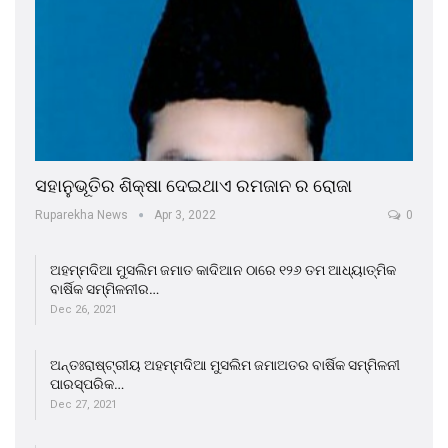
ସହାନୁଭୂତିର ଶିକ୍ଷା ଦେଇଥାଏ ରମଜାନ ର ରୋଜା
Ruparekha News
Apr 3, 2022
0
ଅହମ୍ମଦିଆ ମୁସଲିମ ଜମାତ କାଦିଆନ ଠାରେ ୧୨୬ ତମ ଆଧ୍ୟାତ୍ମିକ
ବାର୍ଷିକ ସମ୍ମିଳନୀର…
Dec 26, 2021
ଅନ୍ତଃରାଷ୍ଟ୍ରୀୟ ଅହମ୍ମଦିଆ ମୁସଲିମ ଜମାଅତର ବାର୍ଷିକ ସମ୍ମିଳନୀ
ପାରସ୍ପରିକ…
Dec 27, 2021