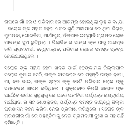
ତାପରେ ଗାଁ ରେ ଓ ପରିବାର ରେ ଆରମ୍ଭ ହୋଇଥିଲା ଲୁହ ର ବନ୍ୟା
। ସରୋଜ ଙ୍କ ସହୀଦ ହେବା ଖବର ଶୁଣି ଆଖପାଖ ରେ ଥିବା ଜିରାଳ,
ମୁଗପଦା, ଗୋରଡିଆ, ମାର୍ଥାପୁର, ଅଁଳାପାଳ ଇତ୍ୟାଦି ଗ୍ରାମର ଲୋକ
ମାନଙ୍କ ସୁଅ ଛୁଟିଥିଲା । ପିଲାଦିନ ର ସାଙ୍ଗ ଙ୍କ ଠାରୁ ଆରମ୍ଭ
କରି ଗ୍ରାମବାସୀ, ବନ୍ଧୁବାନ୍ଧବ, ପରିବାର ଲୋକେ ସମସ୍ତ ସ୍ତବ୍ଧ
ହୋଇଯାଇଥିଲେ ।
ସରୋଜ ଙ୍କ ସହୀଦ ହେବା ଖବର ପାଇଁ ଢେଙ୍କାନାଳ ଜିଲ୍ଲାପାଳ
ସରୋଜ କୁମାର ସେଠି, ତାଙ୍କ ବାସଭବନ ରେ ପହଞ୍ଚି ତାଙ୍କ ବାପା,
ମା, ବଡ଼ ଭାଇ, ତାଙ୍କ ସ୍ତ୍ରୀ ଙ୍କୁ ଭେଟି ପରିବାର ଲୋକ ଙ୍କୁ
ସମବେଦନା ଜ୍ଞାପନ କରିଥିଲେ । ଶୁକ୍ରବାର କିପରି ସରୋଜ ଙ୍କ
ପାର୍ଥôବ ଶରୀର ସୁରୁଖୁରୁ ରେ ଘରେ ପହଂଚିବା ପର୍ଯ୍ୟନ୍ତ ରାଷ୍ଟ୍ରୀୟ
ମର୍ଯ୍ୟାଦା ର ସହ ଶେଷକୃତ୍ୟ ପର୍ଯ୍ୟନ୍ତ ସମସ୍ତ ଦାୟିତ୍ୱ ଜିଲ୍ଲା
ପ୍ରଶାସନ ବହନ କରିବା ନେଇ ପ୍ରକାଶ କରିଥିଲେ । ସରୋଜ ଙ୍କ
ମରଶରୀର ଗାଁ ରେ ପହଞ୍ଚିବାକୁ ନେଇ ଗ୍ରାମବାସୀ ଦୁଃଖ ର ସହ ଚାହିଁ
ବସିଛନ୍ତି ।