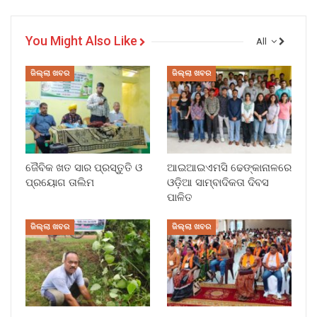
You Might Also Like
All
ଜିଲ୍ଲା ଖବର
ଜିଲ୍ଲା ଖବର
ଜୈବିକ ଖତ ସାର ପ୍ରସ୍ତୁତି ଓ
ଆଇଆଇଏମସି ଢେଙ୍କାନାଳରେ
ପ୍ରୟୋଗ ତାଲିମ
ଓଡ଼ିଆ ସାମ୍ବାଦିକତା ଦିବସ
ପାଳିତ
ଜିଲ୍ଲା ଖବର
ଜିଲ୍ଲା ଖବର