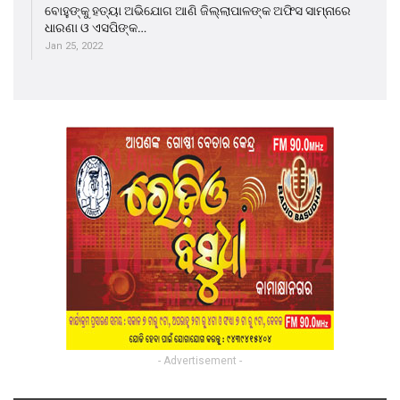
ବୋହୁଙ୍କୁ ହତ୍ୟା ଅଭିଯୋଗ ଆଣି ଜିଲ୍ଲାପାଳଙ୍କ ଅଫିସ ସାମ୍ନାରେ
ଧାରଣା ଓ ଏସପିଙ୍କ…
Jan 25, 2022
- Advertisement -