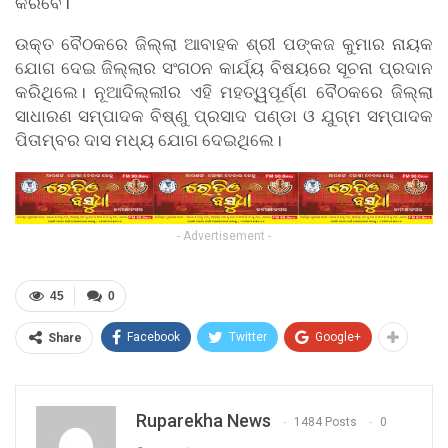
କରିବେ l
ଉକ୍ତ ବୈଠକରେ ଜିଲ୍ଲା ଆବାହକ ଶ୍ରୀ ପଙ୍କଜ କୁମାର ନାୟକ
ଯୋଗ ଦେଇ ଜିଲ୍ଲାର ସଂଗଠନ କାର୍ଯ୍ୟ ବିଷୟରେ ସୂଚନା ପ୍ରଦାନ
କରିଥିଲେ। ନୂଆଦିଲ୍ଲୀର ଏହି ମହତ୍ୱପୂର୍ଣ୍ଣ ବୈଠକରେ ଜିଲ୍ଲା
ସାଧାରଣ ସମ୍ପାଦକ ବିଷ୍ଣୁ ପ୍ରସାଦ ପଣ୍ଡା ଓ ଯୁଗ୍ମ ସମ୍ପାଦକ
ପିତାମ୍ବର ଦାସ ମଧ୍ୟ ଯୋଗ ଦେଇଥିଲେ।
- Advertisement -
45
0
Facebook
Twitter
Google+
Share
Ruparekha News
1484 Posts
0