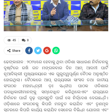
45
0
Share
ଢେଙ୍କାନାଳ : ୨୦୨୪ରେ ହେବାକୁ ଥିବା ଓଡିଶା ସାଧାରଣ ନିର୍ବାଚନକୁ
ଦୃଷ୍ଟିରେ ରଖି ଗତ ମଙ୍ଗଳବାର ଦିନ ଆମ୍ ଆଦମୀ ପାର୍ଟି
ନୂଆଦିଲ୍ଲୀ ମୁଖ୍ୟାଳୟରେ ଏକ ଗୁରୁତ୍ୱପୂର୍ଣ୍ଣ ବୈଠକ ଅନୁଷ୍ଠିତ
ହୋଇଥିଲା। ବୈଠକରେ ଆପ୍ ରାଜ୍ୟସଭା ସାଂସଦ ତଥା ଜାତୀୟ
ସଂଗଠନ ମହାମନ୍ତ୍ରୀ ଡ଼ଃ ସନ୍ଦୀପ ପାଠକ ଓଡିଶାର
ପଦାଧିକାରୀମାନଙ୍କୁ ସମ୍ବୋଧିତ କରିଥିଲେଏବଂ ରାଜ୍ୟରେ
ନିର୍ବାଚନ ପାଇଁ ଦୃଢ଼ ପ୍ରସ୍ତୁତି ପାଇଁ ସେ ନିର୍ଦ୍ଦେଶ ଦେଇଛନ୍ତି।
ଓଡ଼ିଶାରେ ସଂଗଠନକୁ କିପରି ମଜବୁତ କରାଯିବ ଏବଂ ତୃଣମୂଳ
ସ୍ତରରେ କିପରି କାର୍ଯ୍ୟ କରାଯିବ ସେନେଇ ବିଭିନ୍ନ ଯୋଜନା ଏବଂ