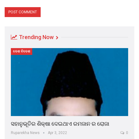
Trending Now
ଦେଶ ବିଦେଶ
ସହାନୁଭୂତିର ଶିକ୍ଷା ଦେଇଥାଏ ରମଜାନ ର ରୋଜା
Ruparekha News
Apr 3, 2022
0