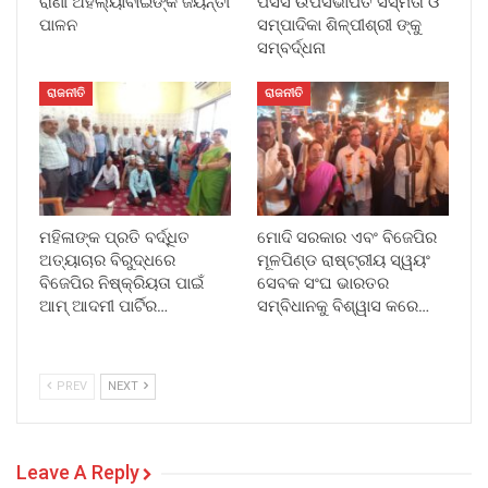
ରାଣୀ ଅହଲ୍ୟାବାଇଙ୍କ ଜୟନ୍ତୀ
ପିସିସି ଉପସଭାପତି ସସ୍ମିତା ଓ
ପାଳନ
ସମ୍ପାଦିକା ଶିଳ୍ପୀଶ୍ରୀ ଙ୍କୁ
ସମ୍ବର୍ଦ୍ଧନା
ରାଜନୀତି
ରାଜନୀତି
ମହିଳାଙ୍କ ପ୍ରତି ବର୍ଦ୍ଧିତ
ମୋଦି ସରକାର ଏବଂ ବିଜେପିର
ଅତ୍ୟାଚାର ବିରୁଦ୍ଧରେ
ମୂଳପିଣ୍ଡ ରାଷ୍ଟ୍ରୀୟ ସ୍ୱୟଂ
ବିଜେପିର ନିଷ୍କ୍ରିୟତା ପାଇଁ
ସେବକ ସଂଘ ଭାରତର
ଆମ୍ ଆଦମୀ ପାର୍ଟିର…
ସମ୍ବିଧାନକୁ ବିଶ୍ୱାସ କରେ…
PREV
NEXT
Leave A Reply