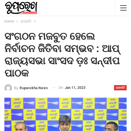
Home
ରାଜନୀତି
ସଂଗଠନ ମଜବୁତ ହେଲେ
ନିର୍ବାଚନ ଜିତିବା ସମ୍ଭବ : ଆପ୍
ରାଜ୍ୟସଭା ସାଂସଦ ଡ଼ଃ ସନ୍ଦୀପ
ପାଠକ
On
Jan 11, 2023
By
Ruparekha News
ରାଜନୀତି