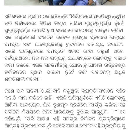
ଏହି ସଭାରେ ଶ୍ରୀ ପାଠକ କହିଛନ୍ତି, “ନିର୍ବାଚନରେ ​​ପ୍ରତିଦ୍ୱନ୍ଦ୍ୱିତା
କରି ନିର୍ବାଚନରେ ​​ଜିତିବା କିମ୍ବା ହାରିବା ଗୁରୁତ୍ୱପୂର୍ଣ୍ଣ ନୁହେଁ।
ଗୁରୁତ୍ୱପୂର୍ଣ୍ଣ ହେଉଛି ବୁଥ୍ ସ୍ତରରେ ସଂଗଠନକୁ ମଜବୁତ କରିବା।
ଏକ ଶକ୍ତିଶାଳୀ ସଂଗଠନ କେବଳ ତୃଣମୂଳ ସ୍ତରରେ ରାଜ୍ୟର
ସମସ୍ୟା ଏବଂ ଆବଶ୍ୟକତାକୁ ବୁଝିବାରେ ସାହାଯ୍ୟ କରିଥାଏ।
ଏଭଳି ପରିସ୍ଥିତିରେ ସମସ୍ତେ ଏକାଠି ହେବା ଜରୁରୀ ଅଟେ।
ସର୍ବପ୍ରଥମେ, ନିଜ ନିଜ ରାଜ୍ୟରୁ ଯଥାସମ୍ଭବ ଲୋକଙ୍କୁ ଏକାଠି
କର। ଦଳରେ ଏଭଳି ସହକର୍ମୀଙ୍କୁ ଯୋଡନ୍ତୁ ଯାହାର ଉଦ୍ଦେଶ୍ୟ
ନିର୍ବାଚନରେ ​​ସ୍ଥାନ ପାଇବା ନୁହେଁ ବରଂ ସଂଗଠନକୁ ଅଧିକ
ଶକ୍ତିଶାଳୀ କରିବା।
ଜଣେ ପଦ ପଦବୀ ପାଇଁ ଦାବି କରୁଥିବା ବ୍ୟକ୍ତି ସଂଗଠନ ସହିତ
କଦାପି କାମ କରିବେ ନାହିଁ। ଏଭଳି ପରିସ୍ଥିତିରେ ଏମିତି ଲୋକଙ୍କୁ
ଆଣିବା ଆବଶ୍ୟକ, ଯିଏ ତୃଣମୂଳ ସ୍ତରରେ କାର୍ଯ୍ୟ କରିବା ସହ
ସଂଗଠନ ବିଷୟରେ ଜନସାଧାରଣଙ୍କୁ ବୁଝାଇ ପାରୁଥିବ । ” ସେ
କହିଛନ୍ତି, “ଯଦି ଆପଣ ଏହି ସମଗ୍ର ନିର୍ବାଚନ ପ୍ରକ୍ରିୟାରେ
ଆଗ୍ରହ ପ୍ରକାଶ କରନ୍ତି ତେବେ ଆପଣ କେବଳ ଏହି ପ୍ରକ୍ରିୟାକୁ