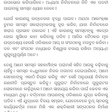
ଉପଭୋଗ କରିପାରିବେ। ଅନ୍ୟଥା ନିର୍ବାଚନରେ ​​ଜିତି ଏକ ପଦବୀ
ପାଇବାକୁ ସମସ୍ତ ଧ୍ୟାନ ଦେବେ l
ଯେଉଁ କାରଣରୁ ଉତ୍ତେଜନା ବୃଦ୍ଧି ପାଇବ। ଅଯଥା ଆକାଂକ୍ଷା
ତୁମର ସମସ୍ତ ସକରାତ୍ମକତାକୁ ଦୂର କରିବ, ଯାହା ନିର୍ବାଚନରେ
ଖରାପ ପ୍ରଭାବ ପକାଇବ | ଏହି କାରଣରୁ ସମସ୍ତଙ୍କୁ ଏକତ୍ର
ହୋଇ ଖୁସିରେ କାମ କରିବାକୁ ପଡିବ | ଆଜିର ବୈଠକର ମୂଳ
ଉଦ୍ଦେଶ୍ୟ ହେଉଛି ଓଡିଶାରେ ଆପ୍ ର ସଂଗଠନକୁ ମଜବୁତ କରିବା।
ଦଳ ଏବଂ ସଂଗଠନ ମଧ୍ୟରେ ବିଶ୍ୱାସ ବଜାୟ ରଖିବା ଅତ୍ୟନ୍ତ
ଗୁରୁତ୍ୱପୂର୍ଣ୍ଣ ଅଟେ।
ତେଣୁ ଆମେ ସମସ୍ତ ସହକର୍ମୀଙ୍କ ପରାମର୍ଶ ସହିତ ଆଗକୁ ବଢ଼ିବାକୁ
ଚାହିଁବୁ। ସମସ୍ତ ବନ୍ଧୁମାନେ ନିଜର ମତାମତ ଦେଇପାରିବେ, ଆମେ
ସେମାନଙ୍କୁ ଏକାଠି ବିଚାର କରିବୁ ଏବଂ ସେହି ଅନୁଯାୟୀ ନିର୍ବାଚନ
ରଣନୀତି ପ୍ରସ୍ତୁତ କରିବୁ। ଗୁଜୁରାଟ ନିର୍ବାଚନରେ ​​ଗୁଜୁରାଟର
ଲୋକମାନେ ଲଢ଼ିଥିଲେ l ଆମେ ସାହାଯ୍ୟ କରିବା ପାଇଁ କେବଳ ଏକ
ମାଧ୍ୟମ ଥିଲୁ। ବର୍ତ୍ତମାନ ଆପଣଙ୍କୁ ଓଡିଶାରେ ଯୁଦ୍ଧ କରିବାକୁ
ପଡିବ। ଏହି ଯୁଦ୍ଧରେ ବିଜୟ ସମ୍ଭବ, ଯେତେବେଳେ ବୁଥ୍ ସ୍ତରରୁ
କାର୍ଯ୍ୟକର୍ତ୍ତା ମାନେ ମିଶି ଏକ ଶକ୍ତିଶାଳୀ ସଙ୍ଗଠନର ନିର୍ମାଣ