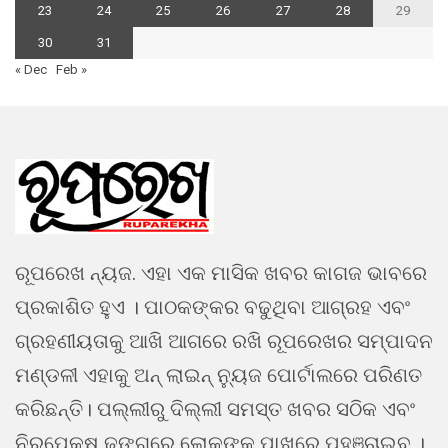
23
24
25
26
27
28
29
30
31
« Dec
Feb »
ରୂପରେଖ ନ୍ୟଜ. ଏହା ଏକ ମାସିକ ଖବର କାଗଜ ଭାବରେ
ପ୍ରକାଶିତ ହୁଏ । ପାଠକଙ୍କର ବଢୁଥିବା ଆଗ୍ରହ ଏବଂ
ଗ୍ରହଣୀୟତାକୁ ଆଖି ଆଗରେ ରଖି ରୂପରେଖର ସମ୍ପାଦନ
ମଣ୍ଡଳୀ ଏହାକୁ ଅନ୍ ଲାଇନ୍ ନ୍ୟୁଜ ପୋର୍ଟାଲରେ ପରିଣତ
କରିଛନ୍ତି। ପଲ୍ଲୀରୁ ଦିଲ୍ଲୀ ସମସ୍ତ ଖବର ସଠିକ ଏବଂ
ନିରପେକ୍ଷ ଢଙ୍ଗରେ ଲୋକଙ୍କ ପାଖରେ ପହଞ୍ଚାଇବ ।