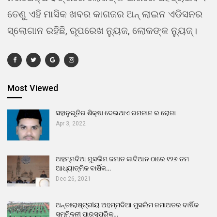
ତେଣୁ ଏହି ମାସିକ ଖବର କାଗଜର ଅନ୍ ଲାଇନ ଏଡିସନର
ସ୍ଲୋଗାନ ରହିଛି, ରୂପରେଖ ନ୍ୟୁଜ, ଲୋକଙ୍କ ନ୍ୟୁଜ୍।
Most Viewed
ସହାନୁଭୂତିର ଶିକ୍ଷା ଦେଇଥାଏ ରମଜାନ ର ରୋଜା
Apr 3, 2022
ଅହମ୍ମଦିଆ ମୁସଲିମ ଜମାତ କାଦିଆନ ଠାରେ ୧୨୬ ତମ
ଆଧ୍ୟାତ୍ମିକ ବାର୍ଷିକ…
Dec 26, 2021
ଅନ୍ତଃରାଷ୍ଟ୍ରୀୟ ଅହମ୍ମଦିଆ ମୁସଲିମ ଜମାଅତର ବାର୍ଷିକ
ସମ୍ମିଳନୀ ପାରସ୍ପରିକ…