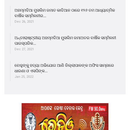
ଅହମ୍ମଦିଆ ମୁସଲିମ ଜମାତ କାଦିଆନ ଠାରେ ୧୨୬ ତମ ଆଧ୍ୟାତ୍ମିକ
ବାର୍ଷିକ ସମ୍ମିଳନୀର…
Dec 26, 2021
ଅନ୍ତଃରାଷ୍ଟ୍ରୀୟ ଅହମ୍ମଦିଆ ମୁସଲିମ ଜମାଅତର ବାର୍ଷିକ ସମ୍ମିଳନୀ
ପାରସ୍ପରିକ…
Dec 27, 2021
ବୋହୁଙ୍କୁ ହତ୍ୟା ଅଭିଯୋଗ ଆଣି ଜିଲ୍ଲାପାଳଙ୍କ ଅଫିସ ସାମ୍ନାରେ
ଧାରଣା ଓ ଏସପିଙ୍କ…
Jan 25, 2022