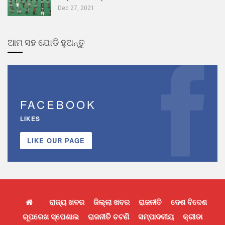
Dec 27, 2021
ଆମ ସହ ଯୋଡି ହୁଅନ୍ତୁ
FACEBOOK
LIKES
LIKE OUR PAGE
ରାଜ୍ୟ ଖବର
ଜିଲ୍ଲା ଖବର
ରାଜନୀତି
ଦେଶ ବିଦେଶ
ରୂପରେଖ ସ୍ପେଶାଲ
ରାଜନୀତି ଚଟଣି
ସମ୍ପାଦକୀୟ
କ୍ରୀଡା