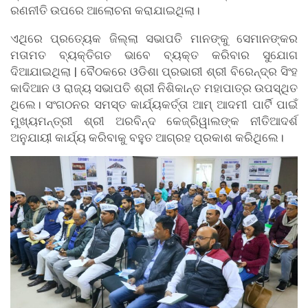
ରଣନୀତି ଉପରେ ଆଲୋଚନା କରାଯାଇଥିଲା।
ଏଥିରେ ପ୍ରତ୍ୟେକ ଜିଲ୍ଲା ସଭାପତି ମାନଙ୍କୁ ସେମାନଙ୍କର
ମତାମତ ବ୍ୟକ୍ତିଗତ ଭାବେ ବ୍ୟକ୍ତ କରିବାର ସୁଯୋଗ
ଦିଆଯାଇଥିଲା | ବୈଠକରେ ଓଡିଶା ପ୍ରଭାରୀ ଶ୍ରୀ ବିରେନ୍ଦ୍ର ସିଂହ
କାଦିଆନ ଓ ରାଜ୍ୟ ସଭାପତି ଶ୍ରୀ ନିଶିକାନ୍ତ ମହାପାତ୍ର ଉପସ୍ଥିତ
ଥିଲେ। ସଂଗଠନର ସମସ୍ତ କାର୍ଯ୍ୟକର୍ତ୍ତା ଆମ୍ ଆଦମୀ ପାର୍ଟି ପାଇଁ
ମୁଖ୍ୟମନ୍ତ୍ରୀ ଶ୍ରୀ ଅରବିନ୍ଦ କେଜ୍ରିୱାଲଙ୍କ ନୀତିଆଦର୍ଶ
ଅନୁଯାୟୀ କାର୍ଯ୍ୟ କରିବାକୁ ବହୁତ ଆଗ୍ରହ ପ୍ରକାଶ କରିଥିଲେ।