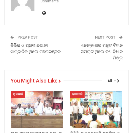
Comments
PREV POST
NEXT POST
ନିର୍ଭିକ ଓ ପ୍ରଭାବଶାଳୀ
ଢେଙ୍କାନାଳ ମକୁଟ ବିହୀନ
ସାମ୍ବାଦିକ ଥିଲେ ମନୋରଞ୍ଜନ
ସମ୍ରାଟ ଥିଲେ ଡଃ. ବିଧାନ
ମିଶ୍ର
You Might Also Like
All
ରାଜନୀତି
ରାଜନୀତି