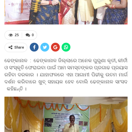
25
0
Share
ଢେଙ୍କାନାଳ : ଢେଙ୍କାନାଳ ଜିଲ୍ଲାରେ ଅନେକ ପୁରୁଣା କୃତୀ, କୀର୍ତୀ
ଓ ସଂସ୍କୃତି ଫେରାଇବା ପାଇଁ ଆମ ସମସ୍ତଙ୍କର ପ୍ରଗାଢ ପ୍ରୟାସ
ରହିବା ଦରକାର । ଯାହାଫଳରେ ଏହା ଆଗାମୀ ପିଢୀକୁ ଉତମ ମାର୍ଗ
ଦର୍ଶନ କରିବାରେ ଖୁବ୍ ସହାୟକ ହେବ ବୋଲି ଢେଙ୍କାନାଳ ସାଂସଦ
କହିଛନ୍ତି ।