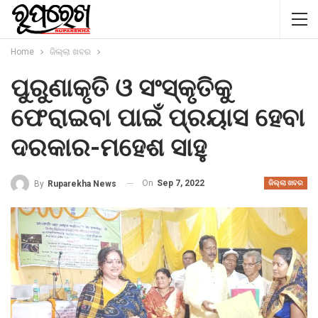
Home
ଜିଲ୍ଲା ଖବର
ପୁରୁଣାକୃତି ଓ ସଂସ୍କୃତିକୁ
ଫେରାଇବା ପାଇଁ ପ୍ରୟାସ ହେବା
ଦରକାର-ମହେଶ ସାହୁ
On
Sep 7, 2022
By
Ruparekha News
ଜିଲ୍ଲା ଖବର