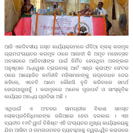
ଆଜି ଏକଦିବସୀୟ ଗସ୍ତ କାର୍ଯ୍ୟକ୍ରମରେ ଗଁଦିଆ ବ୍ଲକ୍ କରମୂଳ
ଗ୍ରାମପଂଚାୟତର କରମୂଳ ଠାରେ ଆଜାଦୀ କି ଅମୃତ ମହୋତ୍ସବ
ଅବସରରେ ଆଦିବାସୀଙ୍କ ପାଇଁ ନିର୍ମିତ ହେଉଥିବା ଅଳଙ୍କାର
ଅନୁଷ୍ଠାନ ଅନ୍ୱେଶା ଟ୍ରାଇବାଲ୍ ଆର୍ଟ ଏଣ୍ଡ କ୍ରାଫ୍ଟ ସେଂଟର
ଠାରେ ଆୟୋଜିତ କର୍ମଜୀବି ମହିଳାମାନଙ୍କୁ ଉଦ୍ବୋଧନ ଦେଇ
କହିଲେ, ଏବେବି ଆମେ କୌଣସି ବୃତି କରିବାରେ ସମର୍ଥ
ହୋଇପାରୁନାହୁଁ । କରମୂଳରେ ଅନେକ ପୂଜାପର୍ବ ଓ ସାଂସ୍କୃତିକ
କାର୍ଯ୍ୟର ଅନନ୍ୟ ପ୍ରତିଭା ଅଛି ।
ଏଥିପାଇଁ ଏ ଅଂଚଳର ସାମଗ୍ରୀକ ବିକାଶ ସମସ୍ତ
ଲୋକପ୍ରତିନିଧିମାନଙ୍କ ଜରିଆରେ ହେବା ଦରକାର । ଏହା
ବ୍ୟତୀତ ୧୬ଟି ୱାର୍ଡ ବିଶିଷ୍ଟ ଏହି ପଂଚାୟତର ମୁଖ୍ୟ କାର୍ଯ୍ୟାଳୟକୁ
ଯିବା ଆସିବା ଓ ଗମନାଗମନର ବ୍ୟବସ୍ଥାକୁ ତ୍ୱରାନ୍ୱିତ କରାଗଲେ