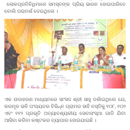
ଲୋକପ୍ରତିନିଧିମାନେ ସମସ୍ତଙ୍କ ପ୍ରିୟ ଭାଜନ ହୋଇପାରିବେ
ବୋଲି ପରାମର୍ଶ ଦେଇଥିଲେ ।
ଏକ ଉଦାହରଣ ମାଧ୍ୟମରେ ସାଂସଦ ଶ୍ରୀ ସାହୁ ଦର୍ଶାଇଥିଲେ ଯେ,
କରମୂଳ ଭଳି ପଂଚାୟତର ବିଭିନ୍ନ ଗ୍ରାମର ସାହି ବସ୍ତିକୁ ୧୦୮, ୧୦୨
ଏବଂ ୧୧୨ ପ୍ରଭୃତି ଅତ୍ୟାବଶ୍ୟକୀୟ ସେବାସଂସ୍ଥା ଗାଡି ଯିବା
ଆସିବା କରିବା କଷ୍ଟକର ବ୍ୟାପାର ହୋଇଯାଇଛି ।