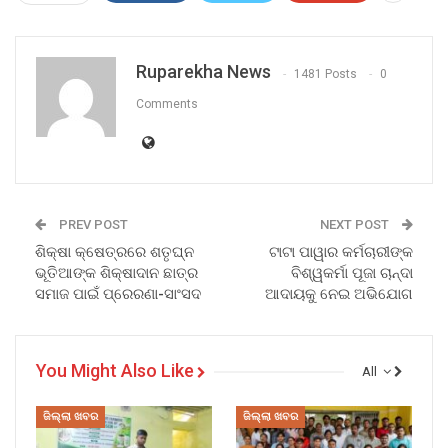
Ruparekha News
1481 Posts
0
Comments
PREV POST
NEXT POST
ଶିକ୍ଷା କ୍ଷେତ୍ରରେ ଶତୃଘ୍ନ
ଟାଟା ପାୱାର କର୍ମଚାରୀଙ୍କ
ଭୂତିଆଙ୍କ ଶିକ୍ଷାଦାନ ଛାତ୍ର
ବିଶ୍ୱକର୍ମା ପୂଜା ଚାନ୍ଦା
ସମାଜ ପାଇଁ ପ୍ରେରଣା-ସାଂସଦ
ଆଦାୟକୁ ନେଇ ଅଭିଯୋଗ
You Might Also Like
All
ଜିଲ୍ଲା ଖବର
ଜିଲ୍ଲା ଖବର