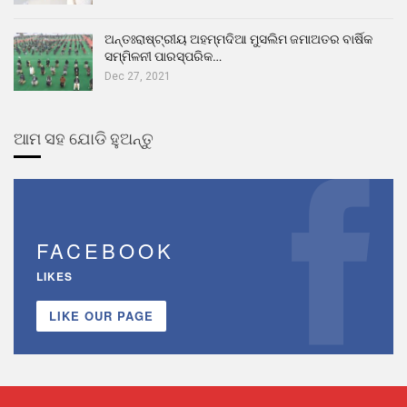
ଅନ୍ତଃରାଷ୍ଟ୍ରୀୟ ଅହମ୍ମଦିଆ ମୁସଲିମ ଜମାଅତର ବାର୍ଷିକ
ସମ୍ମିଳନୀ ପାରସ୍ପରିକ…
Dec 27, 2021
ଆମ ସହ ଯୋଡି ହୁଅନ୍ତୁ
FACEBOOK
LIKES
LIKE OUR PAGE