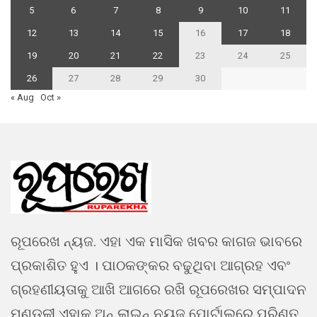
5
6
7
8
9
10
11
12
13
14
15
16
17
18
19
20
21
22
23
24
25
26
27
28
29
30
« Aug
Oct »
ରୂପରେଖ ନ୍ୟଜ. ଏହା ଏକ ମାସିକ ଖବର କାଗଜ ଭାବରେ
ପ୍ରକାଶିତ ହୁଏ । ପାଠକଙ୍କର ବଢୁଥିବା ଆଗ୍ରହ ଏବଂ
ଗ୍ରହଣୀୟତାକୁ ଆଖି ଆଗରେ ରଖି ରୂପରେଖର ସମ୍ପାଦନ
ମଣ୍ଡଳୀ ଏହାକୁ ଅନ୍ ଲାଇନ୍ ନ୍ୟୁଜ ପୋର୍ଟାଲରେ ପରିଣତ