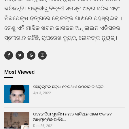
କରିଛନ୍ତି। ପଲ୍ଲୀରୁ ଦିଲ୍ଲୀ ସମସ୍ତ ଖବର ସଠିକ ଏବଂ
ନିରପେକ୍ଷ ଢଙ୍ଗରେ ଲୋକଙ୍କ ପାଖରେ ପହଞ୍ଚାଇବ ।
ତେଣୁ ଏହି ମାସିକ ଖବର କାଗଜର ଅନ୍ ଲାଇନ ଏଡିସନର
ସ୍ଲୋଗାନ ରହିଛି, ରୂପରେଖ ନ୍ୟୁଜ, ଲୋକଙ୍କ ନ୍ୟୁଜ୍।
Most Viewed
ସହାନୁଭୂତିର ଶିକ୍ଷା ଦେଇଥାଏ ରମଜାନ ର ରୋଜା
Apr 3, 2022
ଅହମ୍ମଦିଆ ମୁସଲିମ ଜମାତ କାଦିଆନ ଠାରେ ୧୨୬ ତମ
ଆଧ୍ୟାତ୍ମିକ ବାର୍ଷିକ…
Dec 26, 2021