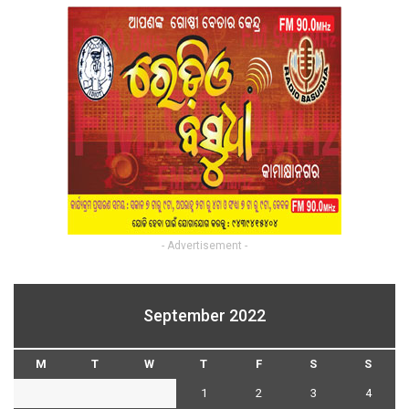
- Advertisement -
September 2022
M
T
W
T
F
S
S
1
2
3
4