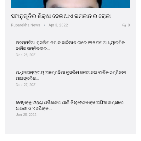
ସହାନୁଭୂତିର ଶିକ୍ଷା ଦେଇଥାଏ ରମଜାନ ର ରୋଜା
Ruparekha News
Apr 3, 2022
0
ଅହମ୍ମଦିଆ ମୁସଲିମ ଜମାତ କାଦିଆନ ଠାରେ ୧୨୬ ତମ ଆଧ୍ୟାତ୍ମିକ
ବାର୍ଷିକ ସମ୍ମିଳନୀର…
Dec 26, 2021
ଅନ୍ତଃରାଷ୍ଟ୍ରୀୟ ଅହମ୍ମଦିଆ ମୁସଲିମ ଜମାଅତର ବାର୍ଷିକ ସମ୍ମିଳନୀ
ପାରସ୍ପରିକ…
Dec 27, 2021
ବୋହୁଙ୍କୁ ହତ୍ୟା ଅଭିଯୋଗ ଆଣି ଜିଲ୍ଲାପାଳଙ୍କ ଅଫିସ ସାମ୍ନାରେ
ଧାରଣା ଓ ଏସପିଙ୍କ…
Jan 25, 2022