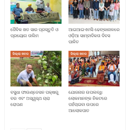
ଜୈବିକ ଖତ ସାର ପ୍ରସ୍ତୁତି ଓ
ଆଇଆଇଏମସି ଢେଙ୍କାନାଳରେ
ପ୍ରୟୋଗ ତାଲିମ
ଓଡ଼ିଆ ସାମ୍ବାଦିକତା ଦିବସ
ପାଳିତ
ଜିଲ୍ଲା ଖବର
ଜିଲ୍ଲା ଖବର
ବସୁଧା ଫାଉଣ୍ଡେସନ ପକ୍ଷରୁ
ଯୋଜନାର ଉପଲବ୍ଧି
ବର ଏବଂ ଅସ୍ୱସ୍ଥ ଚାରା
ଲୋକମାନଙ୍କ ନିକଟରେ
ରୋପଣ
ପହଁଚାଇବା ଉପରେ
ଆଲୋକପାତ