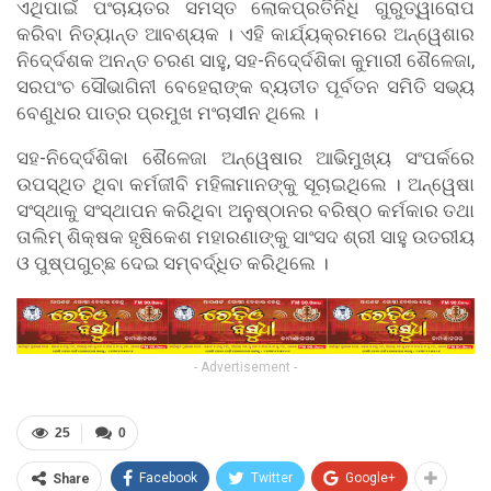
ଏଥିପାଇଁ ପଂଚାୟତର ସମସ୍ତ ଲୋକପ୍ରତିନିଧି ଗୁରୁତ୍ୱାରୋପ
କରିବା ନିତ୍ୟାନ୍ତ ଆବଶ୍ୟକ । ଏହି କାର୍ଯ୍ୟକ୍ରମରେ ଅନ୍ୱେଶାର
ନିଦେ୍ର୍ଦଶକ ଅନନ୍ତ ଚରଣ ସାହୁ, ସହ-ନିଦେ୍ର୍ଦଶିକା କୁମାରୀ ଶୈଳେଜା,
ସରପଂଚ ସୌଭାଗିନୀ ବେହେରାଙ୍କ ବ୍ୟତୀତ ପୂର୍ବତନ ସମିତି ସଭ୍ୟ
ବେଣୁଧର ପାତ୍ର ପ୍ରମୁଖ ମଂଚାସୀନ ଥିଲେ ।
ସହ-ନିଦେ୍ର୍ଦଶିକା ଶୈଳେଜା ଅନ୍ୱେଷାର ଆଭିମୁଖ୍ୟ ସଂପର୍କରେ
ଉପସ୍ଥିତ ଥିବା କର୍ମଜୀବି ମହିଳାମାନଙ୍କୁ ସୂଚାଇଥିଲେ । ଅନ୍ୱେଷା
ସଂସ୍ଥାକୁ ସଂସ୍ଥାପନ କରିଥିବା ଅନୁଷ୍ଠାନର ବରିଷ୍ଠ କର୍ମକାର ତଥା
ତାଲିମ୍ ଶିକ୍ଷକ ହୃଷିକେଶ ମହାରଣାଙ୍କୁ ସାଂସଦ ଶ୍ରୀ ସାହୁ ଉତରୀୟ
ଓ ପୁଷ୍ପଗୁଚ୍ଛ ଦେଇ ସମ୍ବର୍ଦ୍ଧିତ କରିଥିଲେ ।
- Advertisement -
25
0
Facebook
Twitter
Google+
Share