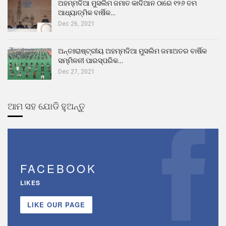
ଅହମ୍ମଦିଆ ମୁସଲିମ ଜମାତ କାଦିଆନ ଠାରେ ୧୨୬ ତମ
ଆଧ୍ୟାତ୍ମିକ ବାର୍ଷିକ…
Dec 26, 2021
ଅନ୍ତଃରାଷ୍ଟ୍ରୀୟ ଅହମ୍ମଦିଆ ମୁସଲିମ ଜମାଅତର ବାର୍ଷିକ
ସମ୍ମିଳନୀ ପାରସ୍ପରିକ…
Dec 27, 2021
ଆମ ସହ ଯୋଡି ହୁଅନ୍ତୁ
FACEBOOK
LIKES
LIKE OUR PAGE