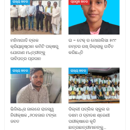
ରାଜ୍ୟ ଖବର
ପ୍ରମୁଖ ଖବର
ମହିମାଗାଦି ବ୍ଲକ
ଇ – ଟେକ୍ ର ମୋନାଲିସା ୫୯୯
କ୍ରିୟାନୁଷ୍ଠାନ କମିଟି ପକ୍ଷରୁ
ନମ୍ବର ରଖ୍ ଜିଲ୍ଲାକୁ ଗର୍ବିତ
ଯୋଗାଣ ମନ୍ତ୍ରୀଙ୍କୁ
କରିଛନ୍ତି
ଦାବିପତ୍ର ପ୍ରଦାନ
ରାଜ୍ୟ ଖବର
ରାଜ୍ୟ ଖବର
ଭିଜିଲାନ୍ସ ଜାଲରେ ରାଜସ୍ୱ
ଦିଲ୍ଲୀ ପବ୍ଲିକ ସ୍କୁଲ ର
ନିରୀକ୍ଷକ ,୬୦ହଜାର ଟଙ୍କା
ଦଶମ ଓ ଦ୍ବାଦଶ ଶ୍ରେଣୀ
ଜବତ
ପରୀକ୍ଷାରେ କୃତି
ଛାତ୍ରଛାତ୍ରୀମାନଙ୍କୁ…