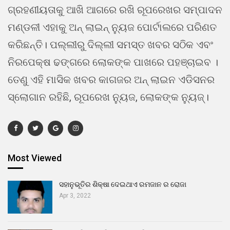
ଗ୍ରହଣୀୟତାକୁ ଆଖି ଆଗରେ ରଖି ରୂପରେଖର ସମ୍ପାଦନ
ମଣ୍ଡଳୀ ଏହାକୁ ଅନ୍ ଲାଇନ୍ ନ୍ୟୁଜ ପୋର୍ଟାଲରେ ପରିଣତ
କରିଛନ୍ତି। ପଲ୍ଲୀରୁ ଦିଲ୍ଲୀ ସମସ୍ତ ଖବର ସଠିକ ଏବଂ
ନିରପେକ୍ଷ ଢଙ୍ଗରେ ଲୋକଙ୍କ ପାଖରେ ପହଞ୍ଚାଇବ ।
ତେଣୁ ଏହି ମାସିକ ଖବର କାଗଜର ଅନ୍ ଲାଇନ ଏଡିସନର
ସ୍ଲୋଗାନ ରହିଛି, ରୂପରେଖ ନ୍ୟୁଜ, ଲୋକଙ୍କ ନ୍ୟୁଜ୍।
Most Viewed
ସହାନୁଭୂତିର ଶିକ୍ଷା ଦେଇଥାଏ ରମଜାନ ର ରୋଜା
Apr 3, 2022