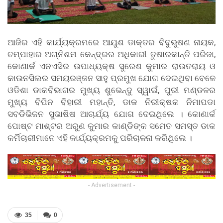
ଆଜିର ଏହି କାର୍ଯ୍ୟକ୍ରମରେ ଆୟୁଶ ଡାକ୍ତର ବିଦୁଭୁଷଣ ନାୟକ,
ଚମ୍ପାହାର ଅଗ୍ନିଶମ କେନ୍ଦ୍ରର ଅଧିକାରୀ ତୁଷାରକାନ୍ତି ପରିଜା,
କୋଣାର୍କ ଏନଏସିର ଉପାଧ୍ୟକ୍ଷ ସୁରେଶ କୁମାର ରାଉତରାୟ ଓ
କାଉନସିଲର ସମୟରଞ୍ଜନ ସାହୁ ପ୍ରମୁଖ ଯୋଗ ଦେଇଥିବା ବେଳେ
ଓଡିଶା ଡାକବିଭାଗର ମୁଖ୍ୟ ଶୁଭେନ୍ଦୁ ସ୍ୱାଇଁ, ପୁରୀ ମଣ୍ଡଳର
ମୁଖ୍ୟ ବିପିନ ବିହାରୀ ମହାନ୍ତି, ଡାକ ନିରୀକ୍ଷକ ନିମାପଡା
ସବଡିଭିଜନ ସୁଭାଷିଷ ଆଚାର୍ଯ୍ୟ ଯୋଗ ଦେଇଥିଲେ । କୋଣାର୍କ
ପୋଷ୍ଟ ମାଶ୍ଟର ଅରୁଣ କୁମାର କାଣ୍ଡିଙ୍କ ସମେତ ସମସ୍ତ ଡାକ
କର୍ମିଚାରୀମାନେ ଏହି କାର୍ଯ୍ୟକ୍ରମକୁ ପରିଚାଳନା କରିଥିଲେ ।
- Advertisement -
35
0