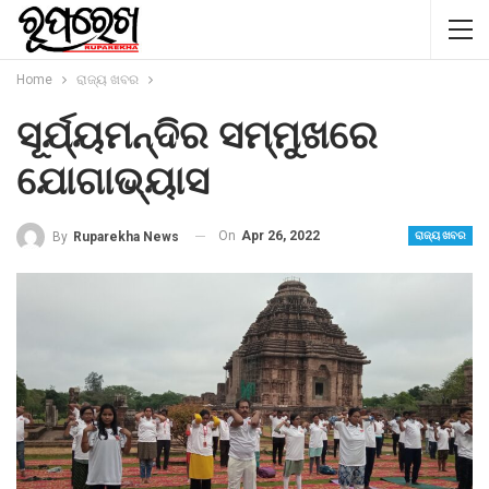
Home
ରାଜ୍ୟ ଖବର
ସୂର୍ଯ୍ୟମନ୍ଦିର ସମ୍ମୁଖରେ
ଯୋଗାଭ୍ୟାସ
On
Apr 26, 2022
By
Ruparekha News
ରାଜ୍ୟ ଖବର