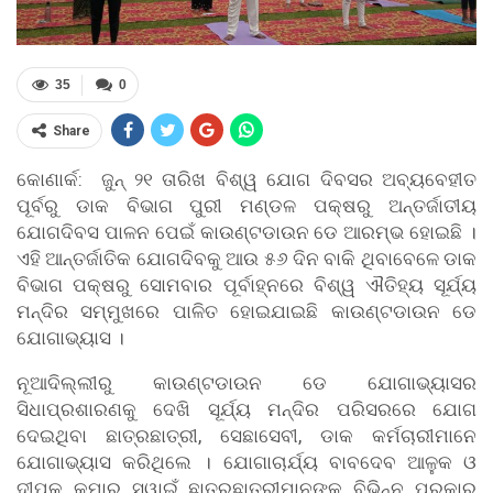
35
0
Share
କୋଣାର୍କ: ଜୁନ୍ ୨୧ ତାରିଖ ବିଶ୍ୱ ଯୋଗ ଦିବସର ଅବ୍ୟବେହୀତ
ପୂର୍ବରୁ ଡାକ ବିଭାଗ ପୁରୀ ମଣ୍ଡଳ ପକ୍ଷରୁ ଅନ୍ତର୍ଜାତୀୟ
ଯୋଗଦିବସ ପାଳନ ପେଇଁ କାଉଣ୍ଟଡାଉନ ଡେ ଆରମ୍ଭ ହୋଇଛି ।
ଏହି ଆନ୍ତର୍ଜାତିକ ଯୋଗଦିବକୁ ଆଉ ୫୬ ଦିନ ବାକି ଥିବାବେଳେ ଡାକ
ବିଭାଗ ପକ୍ଷରୁ ସୋମବାର ପୂର୍ବାହ୍ନରେ ବିଶ୍ୱ ଐତିହ୍ୟ ସୂର୍ଯ୍ୟ
ମନ୍ଦିର ସମ୍ମୁଖରେ ପାଳିତ ହୋଇଯାଇଛି କାଉଣ୍ଟଡାଉନ ଡେ
ଯୋଗାଭ୍ୟାସ ।
ନୂଆଦିଲ୍ଲୀରୁ କାଉଣ୍ଟଡାଉନ ଡେ ଯୋଗାଭ୍ୟାସର
ସିଧାପ୍ରଶାରଣକୁ ଦେଖି ସୂର୍ଯ୍ୟ ମନ୍ଦିର ପରିସରରେ ଯୋଗ
ଦେଇଥିବା ଛାତ୍ରଛାତ୍ରୀ, ସେଛାସେବୀ, ଡାକ କର୍ମଚାରୀମାନେ
ଯୋଗାଭ୍ୟାସ କରିଥିଲେ । ଯୋଗାଚାର୍ଯ୍ୟ ବାବଦେବ ଆଳୁକ ଓ
ଦୀପକ କୁମାର ସ୍ୱାଇଁ ଛାତ୍ରଛାତ୍ରୀମାନଙ୍କୁ ବିଭିନ୍ନ ପ୍ରକାର