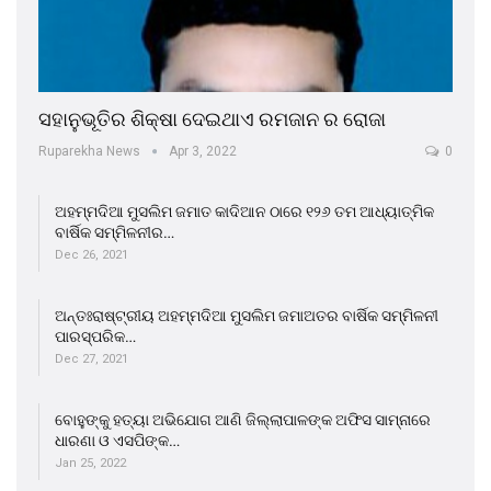
ସହାନୁଭୂତିର ଶିକ୍ଷା ଦେଇଥାଏ ରମଜାନ ର ରୋଜା
Ruparekha News
Apr 3, 2022
0
ଅହମ୍ମଦିଆ ମୁସଲିମ ଜମାତ କାଦିଆନ ଠାରେ ୧୨୬ ତମ ଆଧ୍ୟାତ୍ମିକ
ବାର୍ଷିକ ସମ୍ମିଳନୀର…
Dec 26, 2021
ଅନ୍ତଃରାଷ୍ଟ୍ରୀୟ ଅହମ୍ମଦିଆ ମୁସଲିମ ଜମାଅତର ବାର୍ଷିକ ସମ୍ମିଳନୀ
ପାରସ୍ପରିକ…
Dec 27, 2021
ବୋହୁଙ୍କୁ ହତ୍ୟା ଅଭିଯୋଗ ଆଣି ଜିଲ୍ଲାପାଳଙ୍କ ଅଫିସ ସାମ୍ନାରେ
ଧାରଣା ଓ ଏସପିଙ୍କ…
Jan 25, 2022