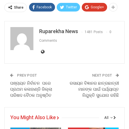
Facebook
Twitter
Google+
Share
Ruparekha News
1481 Posts
0
Comments
PREV POST
NEXT POST
ପଞ୍ଚାୟତ ନିର୍ବାଚନ ପରେ
ରସାୟନ ବିଜ୍ଞାନର ଛାତ୍ରଛାତ୍ରୀ
ପ୍ରଥମ କଳାହାଣ୍ଡି ଜିଲ୍ଲା
ମାନଙ୍କ ପାଇଁ ପର୍ଯ୍ୟାପ୍ତ
ପରିଷଦ ବୈଠକ ଅନୁଷ୍ଠିତ
ନିଯୁକ୍ତି ସୁଯୋଗ ରହିଛି
You Might Also Like
All