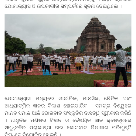
ଯୋଗାଭ୍ୟାସ ଓ ଉପକାରୀତା ସମ୍ପର୍କରେ ସୂଚନା ଦେଇଥିଲେ ।
ଯୋଗାଭ୍ୟାସ ମଧ୍ୟରେ ଶାରୀରିକ, ମାନସିକ, ନୈତିକ ଏବଂ
ଆଧ୍ୟାତ୍ମିକ ଜ୍ଞାନର ବିକାଶ ହୋଇପାରିବ । ସମଗ୍ର ବିଶ୍ୱରେ
ମାନବ ସମାଜ ଆଜି ଭୋଗବାଦ ସଂସ୍କୃତିର ଦାସତ୍ୱ ସ୍ୱୀକାର କରିଛି
। ଆଧୁନିକ ମଣିଷର ବିଜ୍ଞାନ ଓ ବୈଷୟିକ ଜ୍ଞାନ କ୍ଷେତ୍ରରେ
ସମୁନ୍ନତିର ପରାକାଷ୍ଠା ତାର ଭୋଗବାଦ ପିପାସାର ପରିପୁଷ୍ଟି
ନିମନ୍ତେ ନିୟୋଜିତ ହୋଇଛି ।