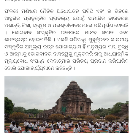
ଫଳତଃ ମଣିଷର ନୈତିକ ଅଧୋପତନ ଘଟିଛି ଏବଂ ତା ଭିତରେ
ଆସୁରିକ ପ୍ରବୃତ୍ତିର ପ୍ରାବଲ୍ୟ ଯୋଗୁଁ ସାମାଜିକ ବାତାବରଣ
ଅଶାନ୍ତି, ହିଂସା, ଦ୍ୱେଷ ଓ ପରଶ୍ରୀକାତରତାରେ ପରିପୂର୍ଣ୍ଣ ହୋଇଛି
। ଭୋଗବାଦ ସଂସ୍କୃତିର ତାଡନାରେ ମାନବ ସମାଜ ଏବେ
ଭୀତତ୍ରସ୍ତ ହୋଇପଡିଛି । ଏଭଳି ଘଡିସନ୍ଧି ମୁହୂର୍ତ୍ତରେ ଭାରତୀୟ
ସଂସ୍କୃତିର ଅମୂଲ୍ୟ ରତ୍ନ ଯୋଗାଭ୍ୟାସ ହିଁଁ ମନୁଷ୍ୟର ମନ, ବୁଦ୍ଧି
ଓ ଆତ୍ମାକୁ ଭୋଗବାଦର ଦାସତ୍ୱରୁ ମୁକ୍ତକରି ତାକୁ ଆଧ୍ୟାତ୍ମିକ
ମୂଲ୍ୟବୋଧ ସଂପନ୍ନ ଦେବାତ୍ମାର ପରିଚୟ ପ୍ରଦାନ କରିପାରିବ
ବୋଲି ଯୋଗାଚାର୍ଯ୍ୟମାନେ କହିଛନ୍ତି ।