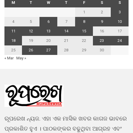
M
T
W
T
F
S
S
1
2
3
4
5
6
7
8
9
10
11
12
13
14
15
16
17
18
19
20
21
22
23
24
25
26
27
28
29
30
« Mar
May »
ରୂପରେଖ ନ୍ୟଜ. ଏହା ଏକ ମାସିକ ଖବର କାଗଜ ଭାବରେ
ପ୍ରକାଶିତ ହୁଏ । ପାଠକଙ୍କର ବଢୁଥିବା ଆଗ୍ରହ ଏବଂ