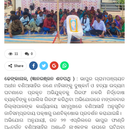
11
0
Share
ଢେଙ୍କାନାଳ, (ଜ୍ଞାନରଞ୍ଜନ ଶତପଥି ) :
ଭାପୁର ଗ୍ରାମପଞ୍ଚାୟତ
ଅଧୀନ ବଣିଆସାହିର ଜଣେ ମହିଳାଙ୍କୁ ଦୁଷ୍କର୍ମ ଓ ହତ୍ୟା ଉଦ୍ୟମ
ଘଟଣାରେ ପ୍ରକୃତ ଅଭିଯୁକ୍ତକୁ ଗିରଫ ନକରି ନିର୍ଦ୍ଦୋଷ
ବ୍ୟକ୍ତିଙ୍କୁ ପୋଲିସ ଗିରଫ କରିଥିବା ଅଭିଯୋଗରେ ମଙ୍ଗଳବାର
ଜିଲ୍ଲାପାଳଙ୍କ କାର୍ଯ୍ୟାଳୟ ସମ୍ମୁଖରେ ବଣିଆସାହି ଅନୁସୂଚିତ
ଜାତିସମ୍ପ୍ରଦାୟ ପକ୍ଷରୁ ଗଣବିକ୍ଷୋଭ ପ୍ରଦର୍ଶନ କରାଯାଇଛି।
ଅଭିଯୋଗ ଅନୁଯାୟୀ, ଗତ ୨୭ ଏପ୍ରିଲରେ ଭାପୁର ଫାଣ୍ଡି
ଅନ୍ତର୍ଗତ ବଣିଆସାହିର ଅଶାନ୍ତି ନାଏକଙ୍କ ଉପରେ ଘଟିଥିବା