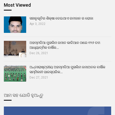
Most Viewed
ସହାନୁଭୂତିର ଶିକ୍ଷା ଦେଇଥାଏ ରମଜାନ ର ରୋଜା
Apr 3, 2022
ଅହମ୍ମଦିଆ ମୁସଲିମ ଜମାତ କାଦିଆନ ଠାରେ ୧୨୬ ତମ
ଆଧ୍ୟାତ୍ମିକ ବାର୍ଷିକ…
Dec 26, 2021
ଅନ୍ତଃରାଷ୍ଟ୍ରୀୟ ଅହମ୍ମଦିଆ ମୁସଲିମ ଜମାଅତର ବାର୍ଷିକ
ସମ୍ମିଳନୀ ପାରସ୍ପରିକ…
Dec 27, 2021
ଆମ ସହ ଯୋଡି ହୁଅନ୍ତୁ