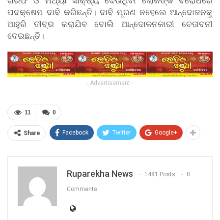
ଗିରଫ ଓ ମିଥ୍ୟା ସାକ୍ଷ୍ୟ ଦେଉଥିବା ଲୋକଙ୍କ ବିରୋଧରେ
ପଦକ୍ଷେପ ଦାବି କରିଛନ୍ତି। ଦାବି ପୂରଣ ନହେଲେ ଆନ୍ଦୋଳନକୁ
ଆହୁରି ତୀବ୍ର କରାଯିବ ବୋଲି ଆନ୍ଦୋଳନକାରୀ ଚେତାବନୀ
ଦେଇଛନ୍ତି।
- Advertisement -
11
0
Facebook
Twitter
Google+
Share
Ruparekha News
1481 Posts
0
Comments