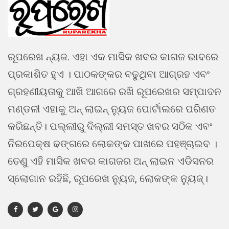
ରୂପରେଖ ନ୍ୟଜ. ଏହା ଏକ ମାସିକ ଖବର କାଗଜ ଭାବରେ
ପ୍ରକାଶିତ ହୁଏ । ପାଠକଙ୍କର ବଢୁଥିବା ଆଗ୍ରହ ଏବଂ
ଗ୍ରହଣୀୟତାକୁ ଆଖି ଆଗରେ ରଖି ରୂପରେଖର ସମ୍ପାଦନ
ମଣ୍ଡଳୀ ଏହାକୁ ଅନ୍ ଲାଇନ୍ ନ୍ୟୁଜ ପୋର୍ଟାଲରେ ପରିଣତ
କରିଛନ୍ତି। ପଲ୍ଲୀରୁ ଦିଲ୍ଲୀ ସମସ୍ତ ଖବର ସଠିକ ଏବଂ
ନିରପେକ୍ଷ ଢଙ୍ଗରେ ଲୋକଙ୍କ ପାଖରେ ପହଞ୍ଚାଇବ ।
ତେଣୁ ଏହି ମାସିକ ଖବର କାଗଜର ଅନ୍ ଲାଇନ ଏଡିସନର
ସ୍ଲୋଗାନ ରହିଛି, ରୂପରେଖ ନ୍ୟୁଜ, ଲୋକଙ୍କ ନ୍ୟୁଜ୍।