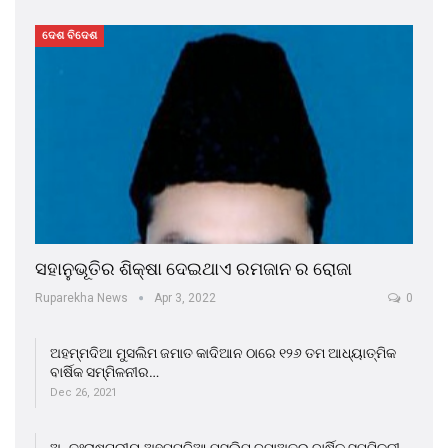
ଦେଶ ବିଦେଶ
ସହାନୁଭୂତିର ଶିକ୍ଷା ଦେଇଥାଏ ରମଜାନ ର ରୋଜା
Ruparekha News
Apr 3, 2022
0
ଅହମ୍ମଦିଆ ମୁସଲିମ ଜମାତ କାଦିଆନ ଠାରେ ୧୨୬ ତମ ଆଧ୍ୟାତ୍ମିକ
ବାର୍ଷିକ ସମ୍ମିଳନୀର…
Dec 26, 2021