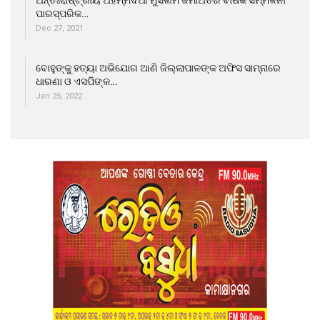
ଅନ୍ତଃରାଷ୍ଟ୍ରୀୟ ଅହମ୍ମଦିଆ ମୁସଲିମ ଜମାଅତର ବାର୍ଷିକ ସମ୍ମିଳନୀ
ପାରସ୍ପରିକ…
Dec 27, 2021
ବୋହୁଙ୍କୁ ହତ୍ୟା ଅଭିଯୋଗ ଆଣି ଜିଲ୍ଲାପାଳଙ୍କ ଅଫିସ ସାମ୍ନାରେ
ଧାରଣା ଓ ଏସପିଙ୍କ…
Jan 25, 2022