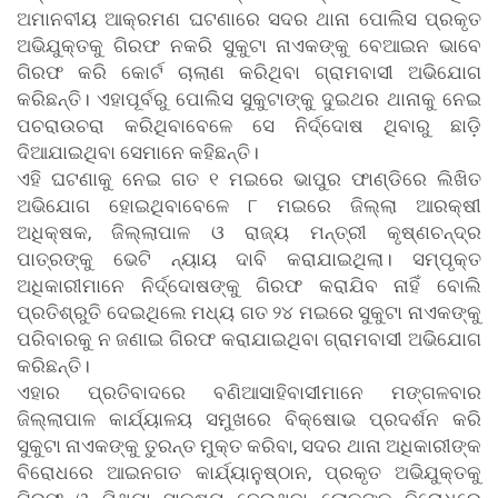
ଅମାନବୀୟ ଆକ୍ରମଣ ଘଟଣାରେ ସଦର ଥାନା ପୋଲିସ ପ୍ରକୃତ
ଅଭିଯୁକ୍ତକୁ ଗିରଫ ନକରି ସୁକୁଟା ନାଏକଙ୍କୁ ବେଆଇନ ଭାବେ
ଗିରଫ କରି କୋର୍ଟ ଚାଲାଣ କରିଥିବା ଗ୍ରାମବାସୀ ଅଭିଯୋଗ
କରିଛନ୍ତି। ଏହାପୂର୍ବରୁ ପୋଲିସ ସୁକୁଟାଙ୍କୁ ଦୁଇଥର ଥାନାକୁ ନେଇ
ପଚରାଉଚରା କରିଥିବାବେଳେ ସେ ନିର୍ଦ୍ଦୋଷ ଥିବାରୁ ଛାଡ଼ି
ଦିଆଯାଇଥିବା ସେମାନେ କହିଛନ୍ତି।
ଏହି ଘଟଣାକୁ ନେଇ ଗତ ୧ ମଇରେ ଭାପୁର ଫାଣ୍ଡିରେ ଲିଖିତ
ଅଭିଯୋଗ ହୋଇଥିବାବେଳେ ୮ ମଇରେ ଜିଲ୍ଲା ଆରକ୍ଷୀ
ଅଧିକ୍ଷକ, ଜିଲ୍ଲାପାଳ ଓ ରାଜ୍ୟ ମନ୍ତ୍ରୀ କୃଷ୍ଣଚନ୍ଦ୍ର
ପାତ୍ରଙ୍କୁ ଭେଟି ନ୍ୟାୟ ଦାବି କରାଯାଇଥିଲା। ସମ୍ପୃକ୍ତ
ଅଧିକାରୀମାନେ ନିର୍ଦ୍ଦୋଷଙ୍କୁ ଗିରଫ କରାଯିବ ନାହିଁ ବୋଲି
ପ୍ରତିଶ୍ରୁତି ଦେଇଥିଲେ ମଧ୍ୟ ଗତ ୨୪ ମଇରେ ସୁକୁଟା ନାଏକଙ୍କୁ
ପରିବାରକୁ ନ ଜଣାଇ ଗିରଫ କରାଯାଇଥିବା ଗ୍ରାମବାସୀ ଅଭିଯୋଗ
କରିଛନ୍ତି।
ଏହାର ପ୍ରତିବାଦରେ ବଣିଆସାହିବାସୀମାନେ ମଙ୍ଗଳବାର
ଜିଲ୍ଲାପାଳ କାର୍ଯ୍ୟାଳୟ
ସମୁଖରେ
ବିକ୍ଷୋଭ ପ୍ରଦର୍ଶନ କରି
ସୁକୁଟା ନାଏକଙ୍କୁ ତୁରନ୍ତ ମୁକ୍ତ କରିବା, ସଦର ଥାନା ଅଧିକାରୀଙ୍କ
ବିରୋଧରେ ଆଇନଗତ କାର୍ଯ୍ୟାନୁଷ୍ଠାନ, ପ୍ରକୃତ ଅଭିଯୁକ୍ତକୁ