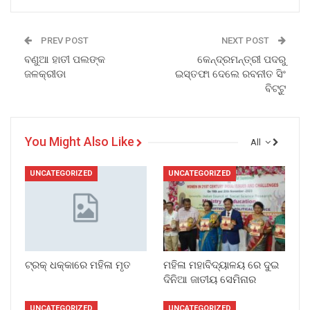
PREV POST
NEXT POST
ବଣୁଆ ହାତୀ ପଲଙ୍କ
କେନ୍ଦ୍ରମନ୍ତ୍ରୀ ପଦରୁ
ଜଳକ୍ରୀଡା
ଇସ୍ତଫା ଦେଲେ ରବନୀତ ସିଂ
ବିଟ୍ଟୁ
You Might Also Like
All
UNCATEGORIZED
UNCATEGORIZED
ଟ୍ରକ୍ ଧକ୍କାରେ ମହିଳା ମୃତ
ମହିଳା ମହାବିଦ୍ୟାଳୟ ରେ ଦୁଇ
ଦିନିଆ ଜାତୀୟ ସେମିନାର
UNCATEGORIZED
UNCATEGORIZED