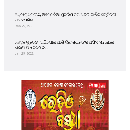
ଅନ୍ତଃରାଷ୍ଟ୍ରୀୟ ଅହମ୍ମଦିଆ ମୁସଲିମ ଜମାଅତର ବାର୍ଷିକ ସମ୍ମିଳନୀ
ପାରସ୍ପରିକ…
Dec 27, 2021
ବୋହୁଙ୍କୁ ହତ୍ୟା ଅଭିଯୋଗ ଆଣି ଜିଲ୍ଲାପାଳଙ୍କ ଅଫିସ ସାମ୍ନାରେ
ଧାରଣା ଓ ଏସପିଙ୍କ…
Jan 25, 2022