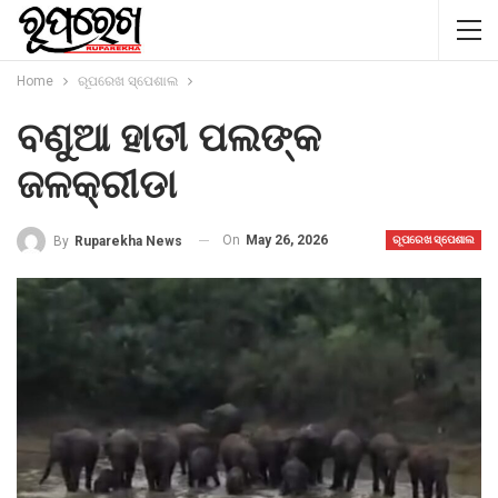
Home
ରୂପରେଖ ସ୍ପେଶାଲ
ବଣୁଆ ହାତୀ ପଲଙ୍କ
ଜଳକ୍ରୀଡା
On
May 26, 2026
By
Ruparekha News
ରୂପରେଖ ସ୍ପେଶାଲ