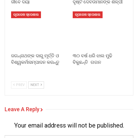
ଜୀବେ ଦୟା
ଦୃଷ୍ଟି ଦେବତାମାନଙ୍କ ଶିଳ୍ପୀ
ରୂପରେଖ ସ୍ପେଶାଲ
ରୂପରେଖ ସ୍ପେଶାଲ
ଜଗନ୍ନାଥଙ୍କ ଦାରୁ ମୂର୍ତ୍ତି ଓ
୩୦ ବର୍ଷ ଧରି ଝାଲ ମୁଢି
ବିଶ୍ୱକର୍ମାସମ୍ପାଦନ କରନ୍ତୁ
ବିକୁଛନ୍ତି ଗଗନ
PREV
NEXT
Leave A Reply
Your email address will not be published.