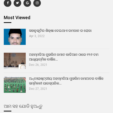
Most Viewed
ସହାନୁଭୂତିର ଶିକ୍ଷା ଦେଇଥାଏ ରମଜାନ ର ରୋଜା
Apr 3, 2022
ଅହମ୍ମଦିଆ ମୁସଲିମ ଜମାତ କାଦିଆନ ଠାରେ ୧୨୬ ତମ
ଆଧ୍ୟାତ୍ମିକ ବାର୍ଷିକ…
Dec 26, 2021
ଅନ୍ତଃରାଷ୍ଟ୍ରୀୟ ଅହମ୍ମଦିଆ ମୁସଲିମ ଜମାଅତର ବାର୍ଷିକ
ସମ୍ମିଳନୀ ପାରସ୍ପରିକ…
Dec 27, 2021
ଆମ ସହ ଯୋଡି ହୁଅନ୍ତୁ