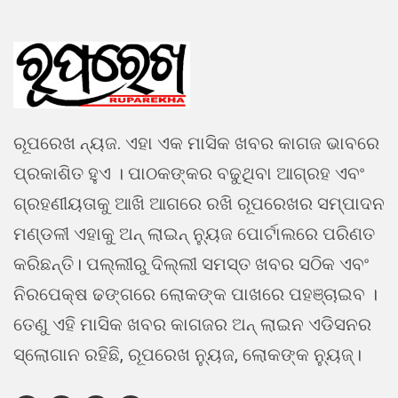
ରୂପରେଖ ନ୍ୟଜ. ଏହା ଏକ ମାସିକ ଖବର କାଗଜ ଭାବରେ
ପ୍ରକାଶିତ ହୁଏ । ପାଠକଙ୍କର ବଢୁଥିବା ଆଗ୍ରହ ଏବଂ
ଗ୍ରହଣୀୟତାକୁ ଆଖି ଆଗରେ ରଖି ରୂପରେଖର ସମ୍ପାଦନ
ମଣ୍ଡଳୀ ଏହାକୁ ଅନ୍ ଲାଇନ୍ ନ୍ୟୁଜ ପୋର୍ଟାଲରେ ପରିଣତ
କରିଛନ୍ତି। ପଲ୍ଲୀରୁ ଦିଲ୍ଲୀ ସମସ୍ତ ଖବର ସଠିକ ଏବଂ
ନିରପେକ୍ଷ ଢଙ୍ଗରେ ଲୋକଙ୍କ ପାଖରେ ପହଞ୍ଚାଇବ ।
ତେଣୁ ଏହି ମାସିକ ଖବର କାଗଜର ଅନ୍ ଲାଇନ ଏଡିସନର
ସ୍ଲୋଗାନ ରହିଛି, ରୂପରେଖ ନ୍ୟୁଜ, ଲୋକଙ୍କ ନ୍ୟୁଜ୍।