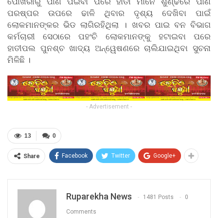
ପୋଖରୀରୁ ପାଣି ପିଇବା ପରେ ହାତୀ ମାନେ ଶୁଣ୍ଢରେ ପାଣି
ପରଷ୍ପର ଉପରେ ଢାଳି ଥିବାର ଦୃଶ୍ୟ ଦେଖିବା ପାଇଁ
ଲୋକମାନଙ୍କର ଭିଡ ଲାଗିରହିଥିଲା । ଖବର ପାଇ ବନ ବିଭାଗ
କର୍ମଚାରୀ ସେଠାରେ ପହଂଚି ଲୋକମାନଙ୍କୁ ହଟାଇବା ପରେ
ହାତୀପଲ ପୁନଶ୍ଚ ଖାଦ୍ୟ ଅନ୍ୱେଷଣରେ ଚାଲିଯାଇଥିବା ସୁଚନା
ମିଳିଛି ।
- Advertisement -
13
0
Facebook
Twitter
Google+
Share
Ruparekha News
1481 Posts
0
Comments