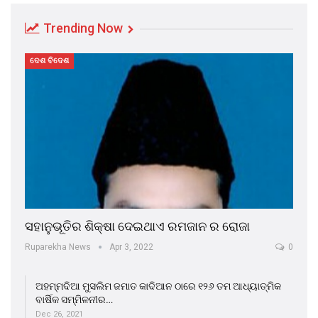
Trending Now
ଦେଶ ବିଦେଶ
ସହାନୁଭୂତିର ଶିକ୍ଷା ଦେଇଥାଏ ରମଜାନ ର ରୋଜା
Ruparekha News
Apr 3, 2022
0
ଅହମ୍ମଦିଆ ମୁସଲିମ ଜମାତ କାଦିଆନ ଠାରେ ୧୨୬ ତମ ଆଧ୍ୟାତ୍ମିକ
ବାର୍ଷିକ ସମ୍ମିଳନୀର…
Dec 26, 2021