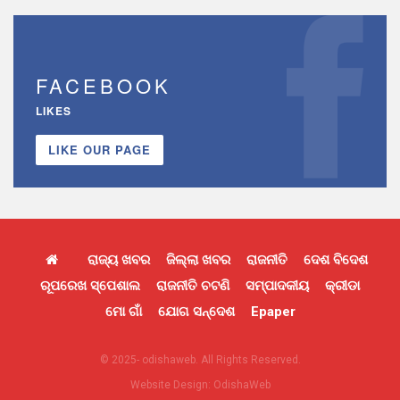
FACEBOOK
LIKES
LIKE OUR PAGE
ରାଜ୍ୟ ଖବର
ଜିଲ୍ଲା ଖବର
ରାଜନୀତି
ଦେଶ ବିଦେଶ
ରୂପରେଖ ସ୍ପେଶାଲ
ରାଜନୀତି ଚଟଣି
ସମ୍ପାଦକୀୟ
କ୍ରୀଡା
ମୋ ଗାଁ
ଯୋଗ ସନ୍ଦେଶ
Epaper
© 2025- odishaweb. All Rights Reserved.
Website Design:
OdishaWeb