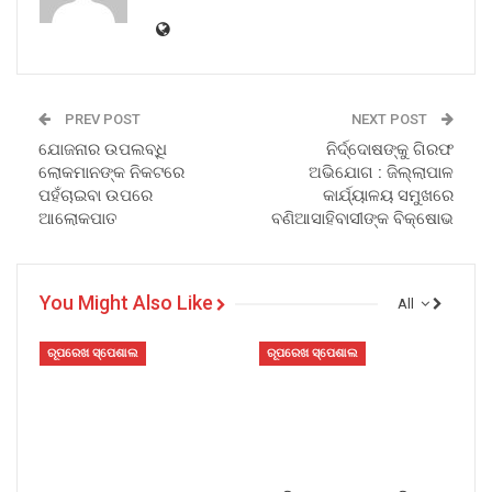
PREV POST
NEXT POST
ଯୋଜନାର ଉପଲବ୍ଧି
ନିର୍ଦ୍ଦୋଷଙ୍କୁ ଗିରଫ
ଲୋକମାନଙ୍କ ନିକଟରେ
ଅଭିଯୋଗ : ଜିଲ୍ଲାପାଳ
ପହଁଚାଇବା ଉପରେ
କାର୍ଯ୍ୟାଳୟ ସମୁଖରେ
ଆଲୋକପାତ
ବଣିଆସାହିବାସୀଙ୍କ ବିକ୍ଷୋଭ
You Might Also Like
All
ରୂପରେଖ ସ୍ପେଶାଲ
ରୂପରେଖ ସ୍ପେଶାଲ