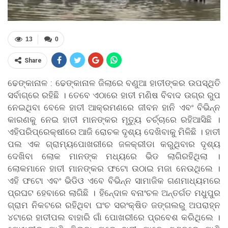
13
0
Share
ଢେଙ୍କାନାଳ : ଢେଙ୍କାନାଳ ଜିଲାରେ ବଣୁଆ ହାତୀଙ୍କର ଉପସ୍ଥିତି
ସର୍ବାଗ୍ରେ ରହିଛି । ତେବେ ଏଠାରେ ହାତୀ ମଣିଷ ବିବାଦ ଉଗ୍ର ରୁପ
ନେଇଥିବା ବେଳେ ହାତୀ ଆକ୍ରମଣରେ ଜୀବନ ହାନି ଏବଂ ବିଭିନ୍ନ
କାରଣକୁ ନେଇ ହାତୀ ମାନଙ୍କର ମୃତୁ୍ୟ ଚର୍ଚ୍ଚାରେ ରହିଆସିଛି ।
ଏହିପରିପ୍ରେକ୍ଷୀରେ ଆଜି ରୋଚକ ଦୃଶ୍ୟ ଦେଖିବାକୁ ମିଳିଛି । ହାତୀ
ପଲ ଏକ ଗ୍ରାମ୍ୟପୋଖରୀରେ ଜଳକ୍ରୀଡା କରୁଥିବାର ଦୃଶ୍ୟ
ଦେଖିବା ଲୋକ ମାନଙ୍କ ମଧ୍ୟରେ ଭିଡ ଲାଗିରହିଥିଲା ।
ଲୋକମାନେ ହାତୀ ମାନଙ୍କର ଫଟୋ ଉଠାଇ ମଜା ନେଉଥିଲେ ।
ଏହି ଫଟୋ ଏବଂ ଭିଡିଓ ଏବେ ବିଭିନ୍ନ ସାମାଜିକ ଗଣମାଧ୍ୟମରେ
ପ୍ରଘଟ ହେବାରେ ଲାଗିଛି । ହିନେ୍ଦାଳ ବନାଂଚଳ ଅନ୍ତର୍ଗତ ମଧୁପୁର
ଗ୍ରାମ ନିକଟରେ ରହିଥିବା ଘଂଚ ସରଂକ୍ଷିତ ଜଙ୍ଗଲରୁ ଅପରାହ୍ନ
୪ଟାରେ ହାତୀପଲ ବାହାରି ଗାଁ ପୋଖରୀରେ ପ୍ରବେଶ କରିଥିଲେ ।