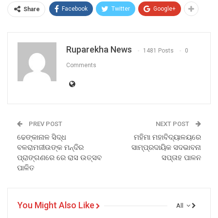
Facebook
Twitter
Google+
Share
Ruparekha News
1481 Posts
0
Comments
PREV POST
NEXT POST
ଢେଙ୍କାନାଳ ସିଦ୍ଧ
ମହିମା ମହାବିଦ୍ୟାଳୟରେ
ବଳରାମଜୀଉଙ୍କ ମନ୍ଦିର
ସାମ୍ପ୍ରଦାୟିକ ସଦଭାବନା
ପ୍ରାଙ୍ଗଣରେ ରେ ରାସ ଉତ୍ସବ
ସପ୍ତାହ ପାଳନ
ପାଳିତ
You Might Also Like
All