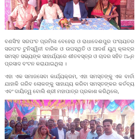
ବଣସିଂହ ସରପଂଚ ପ୍ରମିଳା ବେହେରା ଓ ରାଧାଦେଈପୁର ପଂଚାୟତର
ସରପଂଚ ଟୁନିସ୍ୱିନୀ ବାରିକ ଓ ଉପସ୍ଥିତି ଓ ଆଦର୍ଶ ୟୁଥ୍ କ୍ଲବ୍ର
ସମସ୍ତ ସଭ୍ୟଙ୍କ ସାହାର୍ଯ୍ୟରେ ଶୀତବସ୍ତ୍ର ଓ ଚାଦର ସହିତ ଅନ୍ନ
ପ୍ରସାଦ ବଂଟନ କରାଯାଇଥିଲା ।
ଏହା ଏକ ସମାଜସେବା କାର୍ଯ୍ୟକ୍ରମ, ଏହା ସମସ୍ତଙ୍କୁ ଏକ ବାର୍ତା
ଯାହାକି ଗରିବ ଲୋକଙ୍କୁ ସାହାଯ୍ୟ କରିବା ସମସ୍ତଙ୍କର କର୍ତବ୍ୟ
ଏବଂ ଦାୟିତ୍ୱ ବୋଲି ଶ୍ରୀ ମହାପାତ୍ର ପ୍ରକାଶ କରିଥିଲେ,