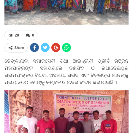
28
0
Share
ଢେଙ୍କାନାଳ: ସମାଜସେବୀ ତଥା ଆଇନ୍ଜୀବୀ ପ୍ରୀତି ରଞ୍ଜନ
ମହାପାତ୍ରଙ୍କ ସହାୟତାରେ ବଣସିଂହ ଓ ରାଧାଦେଇପୁର
ଗ୍ରାମପଂଚାତର ବିଧବା, ଅସହାୟ, ଗରିବ ଏବଂ ବିକଳାଙ୍ଗ ମାନଙ୍କୁ
ପ୍ରାୟ ୫୦୦ ଜଣଙ୍କୁ କମ୍ବଳ ଓ ଚାଦର ବଂଟନ କରାଯାଇଛି ।