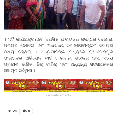
। ଏହି କାର୍ଯ୍ୟକ୍ରମରେ ବଣସିଂହ ପଂଚାୟତର ଜଳନ୍ଧର ବେହେରା,
ପ୍ରତାପ ବେହେରା ଏବଂ ଅନ୍ୟାନ୍ୟ ସମାଜସେବୀଙ୍କର ସହାୟତା
ମଧ୍ୟ ରହିଥିଲା । ଅନ୍ୟମାନଙ୍କ ମଧ୍ୟରେ ରାଧାଦେଈପୁର
ପଂଚାୟତର ଅଭିଷେକ୍ ବାରିକ୍, ଭବାନୀ ଶଙ୍କର ଦାସ, ସତ୍ୟ
ପ୍ରକାଶ ବାରିକ, ଚିକୁ ବାରିକ୍ ଏବଂ ଅନ୍ୟାନ୍ୟ ସଦସ୍ୟଙ୍କର
ସହାୟତା ରହିଥିଲା ।
- Advertisement -
28
0