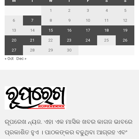
M
T
W
T
F
S
S
1
2
3
4
5
6
7
8
9
10
11
12
13
14
15
16
17
18
19
20
21
22
23
24
25
26
27
28
29
30
« Oct
Dec »
ରୂପରେଖ ନ୍ୟଜ. ଏହା ଏକ ମାସିକ ଖବର କାଗଜ ଭାବରେ
ପ୍ରକାଶିତ ହୁଏ । ପାଠକଙ୍କର ବଢୁଥିବା ଆଗ୍ରହ ଏବଂ