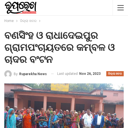
Home
ଜିଲ୍ଲା ଖବର
ବଣସିଂହ ଓ ରାଧାଦେଇପୁର
ଗ୍ରାମପଂଚାୟତରେ କମ୍ବଳ ଓ
ଚାଦର ବଂଟନ
Last updated
Nov 26, 2023
By
Ruparekha News
ଜିଲ୍ଲା ଖବର