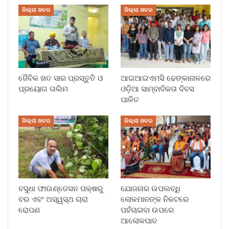
ଜିଲ୍ଲା ଖବର
ଜିଲ୍ଲା ଖବର
ଜୈବିକ ଖତ ସାର ପ୍ରସ୍ତୁତି ଓ
ଆଇଆଇଏମସି ଢେଙ୍କାନାଳରେ
ପ୍ରୟୋଗ ତାଲିମ
ଓଡ଼ିଆ ସାମ୍ବାଦିକତା ଦିବସ
ପାଳିତ
ଜିଲ୍ଲା ଖବର
ଜିଲ୍ଲା ଖବର
ବସୁଧା ଫାଉଣ୍ଡେସନ ପକ୍ଷରୁ
ଯୋଜନାର ଉପଲବ୍ଧି
ବର ଏବଂ ଅସ୍ୱସ୍ଥ ଚାରା
ଲୋକମାନଙ୍କ ନିକଟରେ
ରୋପଣ
ପହଁଚାଇବା ଉପରେ
ଆଲୋକପାତ