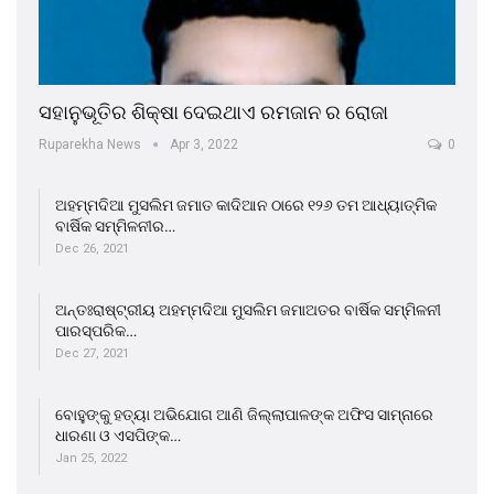
ସହାନୁଭୂତିର ଶିକ୍ଷା ଦେଇଥାଏ ରମଜାନ ର ରୋଜା
Ruparekha News
Apr 3, 2022
0
ଅହମ୍ମଦିଆ ମୁସଲିମ ଜମାତ କାଦିଆନ ଠାରେ ୧୨୬ ତମ ଆଧ୍ୟାତ୍ମିକ
ବାର୍ଷିକ ସମ୍ମିଳନୀର…
Dec 26, 2021
ଅନ୍ତଃରାଷ୍ଟ୍ରୀୟ ଅହମ୍ମଦିଆ ମୁସଲିମ ଜମାଅତର ବାର୍ଷିକ ସମ୍ମିଳନୀ
ପାରସ୍ପରିକ…
Dec 27, 2021
ବୋହୁଙ୍କୁ ହତ୍ୟା ଅଭିଯୋଗ ଆଣି ଜିଲ୍ଲାପାଳଙ୍କ ଅଫିସ ସାମ୍ନାରେ
ଧାରଣା ଓ ଏସପିଙ୍କ…
Jan 25, 2022