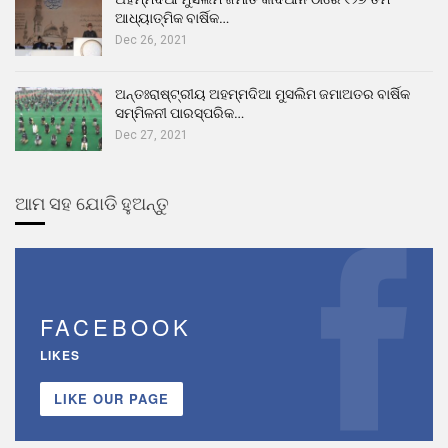
ଆଧ୍ୟାତ୍ମିକ ବାର୍ଷିକ…
Dec 26, 2021
ଅନ୍ତଃରାଷ୍ଟ୍ରୀୟ ଅହମ୍ମଦିଆ ମୁସଲିମ ଜମାଅତର ବାର୍ଷିକ
ସମ୍ମିଳନୀ ପାରସ୍ପରିକ…
Dec 27, 2021
ଆମ ସହ ଯୋଡି ହୁଅନ୍ତୁ
FACEBOOK
LIKES
LIKE OUR PAGE