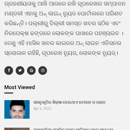
ଗ୍ରହଣୀୟତାକୁ ଆଖି ଆଗରେ ରଖି ରୂପରେଖର ସମ୍ପାଦନ
ମଣ୍ଡଳୀ ଏହାକୁ ଅନ୍ ଲାଇନ୍ ନ୍ୟୁଜ ପୋର୍ଟାଲରେ ପରିଣତ
କରିଛନ୍ତି। ପଲ୍ଲୀରୁ ଦିଲ୍ଲୀ ସମସ୍ତ ଖବର ସଠିକ ଏବଂ
ନିରପେକ୍ଷ ଢଙ୍ଗରେ ଲୋକଙ୍କ ପାଖରେ ପହଞ୍ଚାଇବ ।
ତେଣୁ ଏହି ମାସିକ ଖବର କାଗଜର ଅନ୍ ଲାଇନ ଏଡିସନର
ସ୍ଲୋଗାନ ରହିଛି, ରୂପରେଖ ନ୍ୟୁଜ, ଲୋକଙ୍କ ନ୍ୟୁଜ୍।
Most Viewed
ସହାନୁଭୂତିର ଶିକ୍ଷା ଦେଇଥାଏ ରମଜାନ ର ରୋଜା
Apr 3, 2022
ଅହମ୍ମଦିଆ ମୁସଲିମ ଜମାତ କାଦିଆନ ଠାରେ ୧୨୬ ତମ