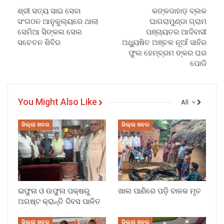
ଶ୍ରୀ ସତ୍ୟ ସାଇ ସେବା
କଙ୍କଡାହାଡ଼ ବ୍ଲକ
ସଂଗଠନ ଆନୁକୁଲ୍ୟରେ ଥାଲା
ଘାଗରାମୁଣ୍ଡା ଗ୍ରାମ
ସେମିଆ ସିଙ୍କଲ ସେଲ
ପଞ୍ଚାୟତର ଆଦିବାସୀ
ସଚେତନ ଶିବିର
ଅଧ୍ୟୁଷିତ ଅଞ୍ଚଳ ନୂଆଁ ସାହିର
ଫୁଲ ହେମ୍ବ୍ରମ ଙ୍କର ଘର
ପୋଡି
You Might Also Like
All
ଜିଲ୍ଲା ଖବର
ଜିଲ୍ଲା ଖବର
ଇଫୁନା ଓ ଉଫୁନା ପକ୍ଷରୁ
ଖାଲ ପାଣିରେ ପଡ଼ି ବାଳକ ମୃତ
ଅଗଷ୍ଟ କ୍ରାନ୍ତି ଦିବସ ପାଳିତ
ଜିଲ୍ଲା ଖବର
ଜିଲ୍ଲା ଖବର