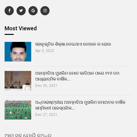
Most Viewed
ସହାନୁଭୂତିର ଶିକ୍ଷା ଦେଇଥାଏ ରମଜାନ ର ରୋଜା
Apr 3, 2022
ଅହମ୍ମଦିଆ ମୁସଲିମ ଜମାତ କାଦିଆନ ଠାରେ ୧୨୬ ତମ
ଆଧ୍ୟାତ୍ମିକ ବାର୍ଷିକ…
Dec 26, 2021
ଅନ୍ତଃରାଷ୍ଟ୍ରୀୟ ଅହମ୍ମଦିଆ ମୁସଲିମ ଜମାଅତର ବାର୍ଷିକ
ସମ୍ମିଳନୀ ପାରସ୍ପରିକ…
Dec 27, 2021
ଆମ ସହ ଯୋଡି ହୁଅନ୍ତୁ