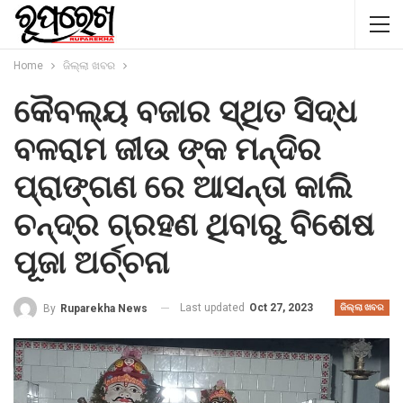
Home
ଜିଲ୍ଲା ଖବର
କୈବଲ୍ୟ ବଜାର ସ୍ଥିତ ସିଦ୍ଧ
ବଳରାମ ଜୀଉ ଙ୍କ ମନ୍ଦିର
ପ୍ରାଙ୍ଗଣ ରେ ଆସନ୍ତା କାଲି
ଚନ୍ଦ୍ର ଗ୍ରହଣ ଥିବାରୁ ବିଶେଷ
ପୂଜା ଅର୍ଚ୍ଚନା
Last updated
Oct 27, 2023
By
Ruparekha News
ଜିଲ୍ଲା ଖବର