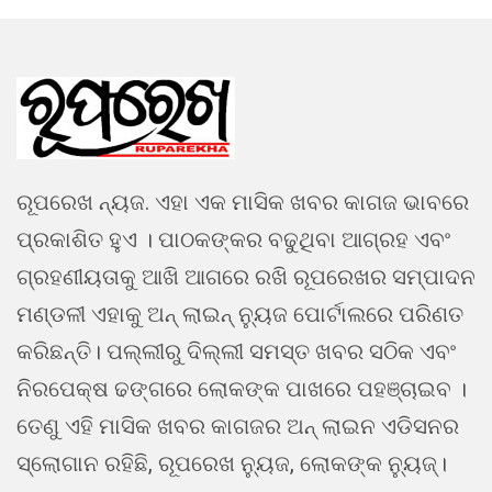
ରୂପରେଖ ନ୍ୟଜ. ଏହା ଏକ ମାସିକ ଖବର କାଗଜ ଭାବରେ
ପ୍ରକାଶିତ ହୁଏ । ପାଠକଙ୍କର ବଢୁଥିବା ଆଗ୍ରହ ଏବଂ
ଗ୍ରହଣୀୟତାକୁ ଆଖି ଆଗରେ ରଖି ରୂପରେଖର ସମ୍ପାଦନ
ମଣ୍ଡଳୀ ଏହାକୁ ଅନ୍ ଲାଇନ୍ ନ୍ୟୁଜ ପୋର୍ଟାଲରେ ପରିଣତ
କରିଛନ୍ତି। ପଲ୍ଲୀରୁ ଦିଲ୍ଲୀ ସମସ୍ତ ଖବର ସଠିକ ଏବଂ
ନିରପେକ୍ଷ ଢଙ୍ଗରେ ଲୋକଙ୍କ ପାଖରେ ପହଞ୍ଚାଇବ ।
ତେଣୁ ଏହି ମାସିକ ଖବର କାଗଜର ଅନ୍ ଲାଇନ ଏଡିସନର
ସ୍ଲୋଗାନ ରହିଛି, ରୂପରେଖ ନ୍ୟୁଜ, ଲୋକଙ୍କ ନ୍ୟୁଜ୍।