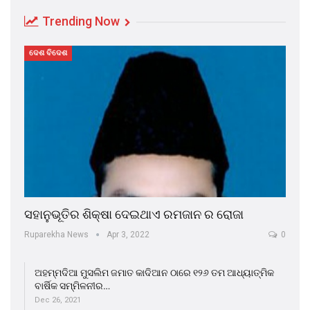
Trending Now
ଦେଶ ବିଦେଶ
ସହାନୁଭୂତିର ଶିକ୍ଷା ଦେଇଥାଏ ରମଜାନ ର ରୋଜା
Ruparekha News
Apr 3, 2022
0
ଅହମ୍ମଦିଆ ମୁସଲିମ ଜମାତ କାଦିଆନ ଠାରେ ୧୨୬ ତମ ଆଧ୍ୟାତ୍ମିକ
ବାର୍ଷିକ ସମ୍ମିଳନୀର…
Dec 26, 2021