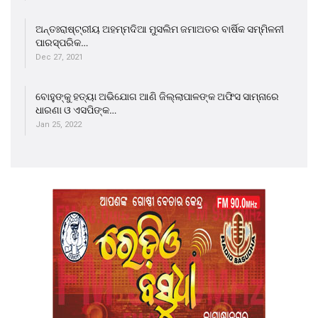
ଅନ୍ତଃରାଷ୍ଟ୍ରୀୟ ଅହମ୍ମଦିଆ ମୁସଲିମ ଜମାଅତର ବାର୍ଷିକ ସମ୍ମିଳନୀ
ପାରସ୍ପରିକ…
Dec 27, 2021
ବୋହୁଙ୍କୁ ହତ୍ୟା ଅଭିଯୋଗ ଆଣି ଜିଲ୍ଲାପାଳଙ୍କ ଅଫିସ ସାମ୍ନାରେ
ଧାରଣା ଓ ଏସପିଙ୍କ…
Jan 25, 2022