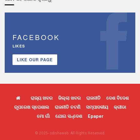
FACEBOOK
LIKES
LIKE OUR PAGE
ରାଜ୍ୟ ଖବର
ଜିଲ୍ଲା ଖବର
ରାଜନୀତି
ଦେଶ ବିଦେଶ
ରୂପରେଖ ସ୍ପେଶାଲ
ରାଜନୀତି ଚଟଣି
ସମ୍ପାଦକୀୟ
କ୍ରୀଡା
ମୋ ଗାଁ
ଯୋଗ ସନ୍ଦେଶ
Epaper
© 2025- odishaweb. All Rights Reserved.