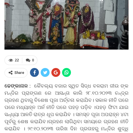
22
0
Share
ଢେଙ୍କାନାଳ :
କୈବଲ୍ୟ ବଜାର ସ୍ଥିତ ସିଦ୍ଧ ବଳରାମ ଜୀଉ ଙ୍କ
ମନ୍ଦିର ପ୍ରାଙ୍ଗଣ ରେ ଆସନ୍ତା କାଲି ୨୮.୧୦.୨୦୨୩ ଚନ୍ଦ୍ର
ଗ୍ରହଣ ଥିବାରୁ ବିଶେଷ ପୂଜା ଅର୍ଚ୍ଚନା କରାଯିବ। ସକାଳ ନୀତି ପରେ
ପରେ ମଧ୍ୟାହ୍ନ ଅର୍ନ ନୀତି ପରେ ପହଡ଼ ପଡ଼ିବ ।ପହଡ଼ ଫିଟା ଯାଇ
ସନ୍ଧ୍ୟା ଆଳତି ରାତ୍ର ଧୂପ କରାଯିବ । ସମସ୍ତ ପୂଜା ଅପରାହ୍ନ ୪ଟା
ପୂର୍ବରୁ ଶେଷ କରାଯିବ।ଗ୍ରହଣ ଲାଗିଥିବା ସମୟରେ ଗ୍ରହଣ ନୀତି
କରାଯିବ । ୨୯.୧୦.୨୦୨୩ ତାରିଖ ଦିନ ପ୍ରତାହରୁ ମନ୍ଦିର ଶୁଦ୍ଧି