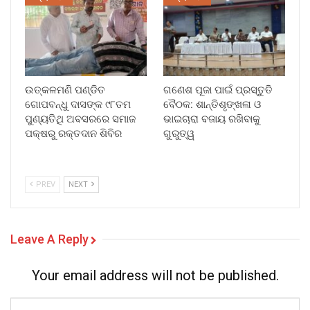
ଉତ୍କଳମଣି ପଣ୍ଡିତ
ଗଣେଶ ପୂଜା ପାଇଁ ପ୍ରସ୍ତୁତି
ଗୋପବନ୍ଧୁ ଦାସଙ୍କ ୯୮ତମ
ବୈଠକ: ଶାନ୍ତିଶୃଙ୍ଖଳା ଓ
ପୁଣ୍ୟତିଥି ଅବସରରେ ସମାଜ
ଭାଇଚାରା ବଜାୟ ରଖିବାକୁ
ପକ୍ଷରୁ ରକ୍ତଦାନ ଶିବିର
ଗୁରୁତ୍ୱ
PREV
NEXT
Leave A Reply
Your email address will not be published.