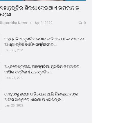
ସହାନୁଭୂତିର ଶିକ୍ଷା ଦେଇଥାଏ ରମଜାନ ର
ରୋଜା
Ruparekha News
Apr 3, 2022
0
ଅହମ୍ମଦିଆ ମୁସଲିମ ଜମାତ କାଦିଆନ ଠାରେ ୧୨୬ ତମ
ଆଧ୍ୟାତ୍ମିକ ବାର୍ଷିକ ସମ୍ମିଳନୀର…
Dec 26, 2021
ଅନ୍ତଃରାଷ୍ଟ୍ରୀୟ ଅହମ୍ମଦିଆ ମୁସଲିମ ଜମାଅତର
ବାର୍ଷିକ ସମ୍ମିଳନୀ ପାରସ୍ପରିକ…
Dec 27, 2021
ବୋହୁଙ୍କୁ ହତ୍ୟା ଅଭିଯୋଗ ଆଣି ଜିଲ୍ଲାପାଳଙ୍କ
ଅଫିସ ସାମ୍ନାରେ ଧାରଣା ଓ ଏସପିଙ୍କ…
Jan 25, 2022