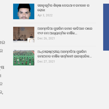
ସହାନୁଭୂତିର ଶିକ୍ଷା ଦେଇଥାଏ ରମଜାନ ର
ରୋଜା
Apr 3, 2022
ଅହମ୍ମଦିଆ ମୁସଲିମ ଜମାତ କାଦିଆନ ଠାରେ
୧୨୬ ତମ ଆଧ୍ୟାତ୍ମିକ ବାର୍ଷିକ…
Dec 26, 2021
ଖର
ୁଜ
ଅନ୍ତଃରାଷ୍ଟ୍ରୀୟ ଅହମ୍ମଦିଆ ମୁସଲିମ
ଜମାଅତର ବାର୍ଷିକ ସମ୍ମିଳନୀ ପାରସ୍ପରିକ…
Dec 27, 2021
୍ଷ
।
ଇନ
ଜ,