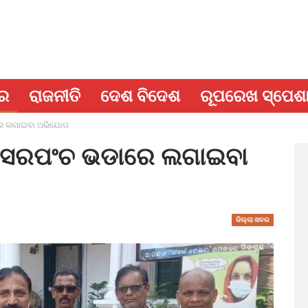
ବର
ରାଜନୀତି
ଦେଶ ବିଦେଶ
ରୂପରେଖ ସ୍ପେଶ
ାରେ ଲଗାଇବା ଅଭିଯୋଗ
କୁ ସରପଂଚ ଭଡାରେ ଲଗାଇବା
ଜିଲ୍ଲା ଖବର