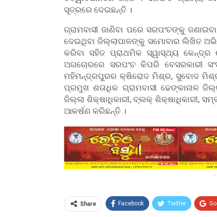
ସୂତ୍ରରେ ଦେଇଛନ୍ତି ।
ଗ୍ରାମବାସୀ ଜାଣିବା ପରେ ସରପଂଚଙ୍କୁ ଜଣାଇବ
ଦେଇଥିବା ଜିଲ୍ଲାପାଳଙ୍କୁ ସମୋବାର ଲିଖିତ ଅଭ
କରିବା ସହିତ ପ୍ରାଥମିକ ସ୍ୱାସ୍ଥ୍ୟ କେନ୍ଦ୍ର
ଅଗଚୋରରେ ସରପଂଚ କିପରି ବେସରକାରୀ ସଂସ୍ଥ
ମହିମନ୍ଦ୍ରପୁରର କ୍ଷିରୋଦ ମିଶ୍ର, ସୁବୋଦ ମିଶ୍
ପ୍ରମୁଖ ଶତାଧିକ ଗ୍ରାମବାସୀ ଢେଙ୍କାନାଳ ଜିଲ
ଜିଲ୍ଲା ଶିକ୍ଷାଧିକାରୀ, ବ୍ଲକ୍ ଶିକ୍ଷାଧିକାରୀ, ସମ
ଆକର୍ଷଣ କରିଛନ୍ତି ।
-
Facebook
Twitter
Go
Share