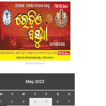
- Advertisement -
May 2023
M
T
W
T
F
S
S
1
2
3
4
5
6
7