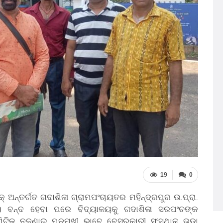
19
0
 ଅନ୍ତର୍ଗତ ଗଦାଶିଳା ଗ୍ରାମପଂଚାୟତର ମହିନ୍ଦ୍ରପୁର ଉ.ପ୍ରା.
। ବନ୍ଦ ହେବା ପରେ ବିଦ୍ୟାଳୟକୁ ଗଦାଶିଳା ସରପଂଚଙ୍କ
ମିଟିକୁ ନଜଣାଇ ମନମୁଖୀ ଭାବେ ବେସରକାରୀ ସଂସ୍ଥାକୁ ଭଡା