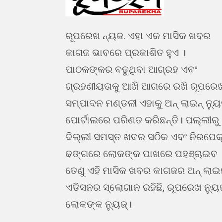
ରୂପରେଖ ନ୍ୟଜ. ଏହା ଏକ ମାସିକ ଖବର
କାଗଜ ଭାବରେ ପ୍ରକାଶିତ ହୁଏ ।
ପାଠକଙ୍କର ବଢୁଥିବା ଆଗ୍ରହ ଏବଂ
ଗ୍ରହଣୀୟତାକୁ ଆଖି ଆଗରେ ରଖି ରୂପରେ
ସମ୍ପାଦନ ମଣ୍ଡଳୀ ଏହାକୁ ଅନ୍ ଲାଇନ୍ ନ୍ୟ
ପୋର୍ଟାଲରେ ପରିଣତ କରିଛନ୍ତି। ପଲ୍ଲୀରୁ
ଦିଲ୍ଲୀ ସମସ୍ତ ଖବର ସଠିକ ଏବଂ ନିରପେକ
ଢଙ୍ଗରେ ଲୋକଙ୍କ ପାଖରେ ପହଞ୍ଚାଇବ 
ତେଣୁ ଏହି ମାସିକ ଖବର କାଗଜର ଅନ୍ ଲା
ଏଡିସନର ସ୍ଲୋଗାନ ରହିଛି, ରୂପରେଖ ନ୍ୟୁ
ଲୋକଙ୍କ ନ୍ୟୁଜ୍।