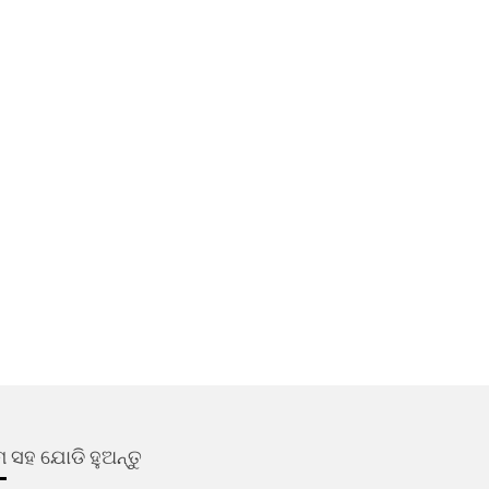
 ସହ ଯୋଡି ହୁଅନ୍ତୁ