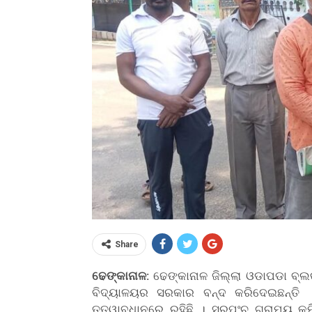
Share
ଢେଙ୍କାନାଳ:
ଢେଙ୍କାନାଳ ଜିଲ୍ଲା ଓଡାପଡା ବ୍ଲକ୍
ବିଦ୍ୟାଳୟର ସରକାର ବନ୍ଦ କରିଦେଇଛନ୍ତି 
ତତ୍ୱାବଧାନରେ ରହିଛି । ସରପଂଚ ଗ୍ରାମ୍ୟ କ