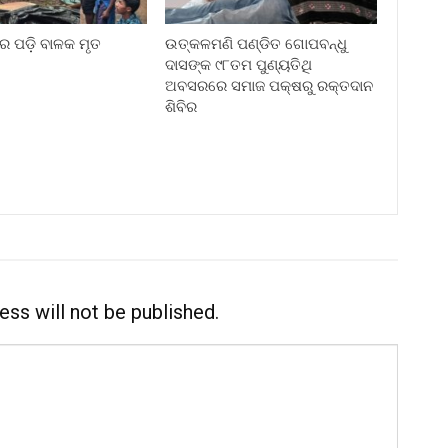
େ ପଡ଼ି ବାଳକ ମୃତ
ଉତ୍କଳମଣି ପଣ୍ଡିତ ଗୋପବନ୍ଧୁ
ଦାସଙ୍କ ୯୮ତମ ପୁଣ୍ୟତିଥି
ଅବସରରେ ସମାଜ ପକ୍ଷରୁ ରକ୍ତଦାନ
ଶିବିର
ess will not be published.