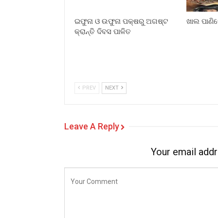
ଇଫୁନା ଓ ଉଫୁନା ପକ୍ଷରୁ ଅଗଷ୍ଟ
ଖାଲ ପାଣିର
କ୍ରାନ୍ତି ଦିବସ ପାଳିତ
PREV
NEXT
Leave A Reply
Your email addr