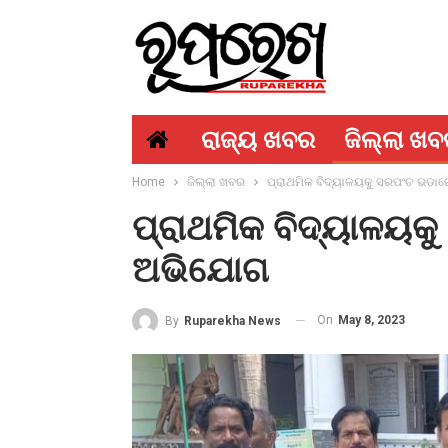
ରାଜ୍ୟ ଖବର
ଜିଲ୍ଲା ଖ
Home
ଜିଲ୍ଲା ଖବର
ପ୍ରାଥମିକ ବିଦ୍ୟାଳୟକୁ ସରପଂଚ ଭଡ
ପ୍ରାଥମିକ ବିଦ୍ୟାଳୟ
ଅଭିଯୋଗ
On
May 8, 2023
By
Ruparekha News