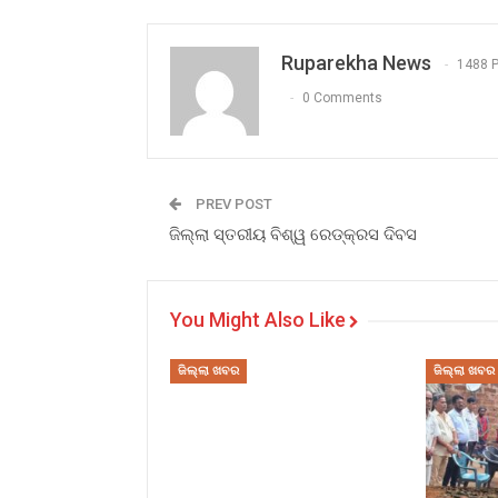
Ruparekha News
1488 
0 Comments
PREV POST
ଜିଲ୍ଲା ସ୍ତରୀୟ ବିଶ୍ୱ ରେଡ୍କ୍ରସ ଦିବସ
You Might Also Like
ଜିଲ୍ଲା ଖବର
ଜିଲ୍ଲା ଖବର