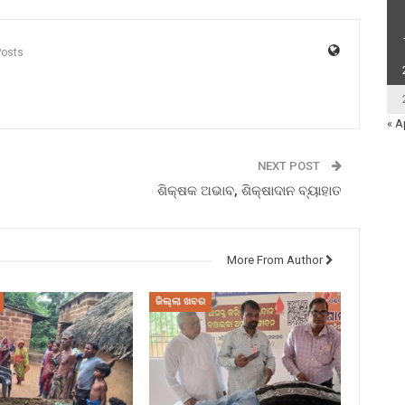
Posts
« A
NEXT POST
ଶିକ୍ଷକ ଅଭାବ, ଶିକ୍ଷାଦାନ ବ୍ୟାହାତ
More From Author
ଜିଲ୍ଲା ଖବର