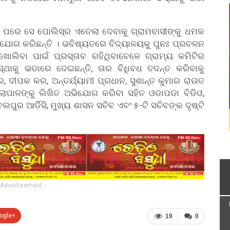
ା ପରେ ସେ ପୋଲିସ୍ର ଏତେଲା ଦେବାକୁ ଗ୍ରାମବାସୀଙ୍କୁ ଧମକ
ିଯୋଗ କରିଛନ୍ତି । ଭବିଷ୍ୟତରେ ବିଦ୍ୟାଳୟକୁ ପୁନଃ ପ୍ରଚଳନ
 ଖୋଲିବା ପାଇଁ ପ୍ରସ୍ତାବ ରହିଥିବାବେଳେ ଗ୍ରାମ୍ୟ କମିଟିର
ାକୁ ଭଡାରେ ଦେଇଛନ୍ତି, ତାର ବିଧିବଧ ତଦନ୍ତ କରିବାକୁ
ର, ଦୀପକ କର, ଅନ୍ତର୍ଯ୍ୟାମୀ ପ୍ରଧାନ, ସୁଶାନ୍ତ କୁମାର ରାଉତ
୍ଲାପାଳଙ୍କୁ ଲିଖିତ ଅଭିଯୋଗ କରିବା ସହିତ ଓଡାପଡା ବିଡିଓ,
୍ବଲପୁର ଆର୍ଡିସି, ମୁଖ୍ୟ ଶାସନ ସଚିବ ଏବଂ ୫-ଟି ସଚିବଙ୍କ ଦୃଷ୍ଟି
 Advertisement -
ogle+
19
0