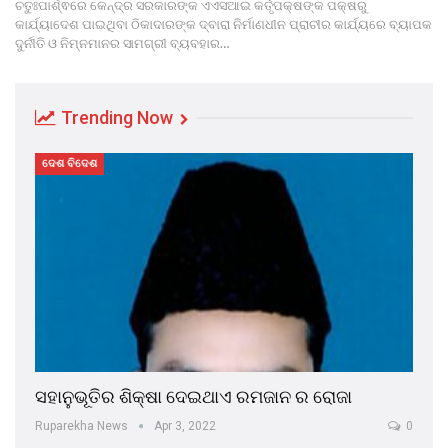
ଚତୁଃପାର୍ଶ୍ଵରେ କେନ୍ଦ୍ର ସରକାରଙ୍କ ଏଏସଆଇ କର୍ତୃପକ୍ଷଙ୍କ ପକ୍ଷରୁ
କାର୍ଯ୍ୟାଦେଶ ପାଇଥିବା ଠିକାଦାରଙ୍କ ଦ୍ବାରା ନିର୍ମାଣଧୀନ ପ୍ରାଚୀର କାର୍ଯ୍ୟରେ ବ୍ୟାପକ
ଦୁର୍ନୀତି ଓ ନିମ୍ନମାନର ସାମଗ୍ରୀ ବ୍ୟବହାର…
Trending Now
ଦେଶ ବିଦେଶ
ସହାନୁଭୂତିର ଶିକ୍ଷା ଦେଇଥାଏ ରମଜାନ ର ରୋଜା
Ruparekha News
Apr 3, 2022
0