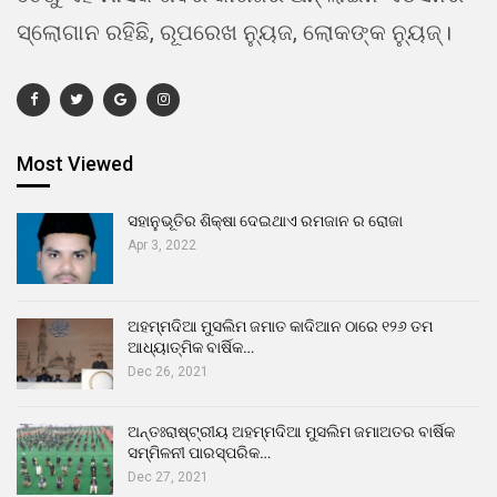
ସ୍ଲୋଗାନ ରହିଛି, ରୂପରେଖ ନ୍ୟୁଜ, ଲୋକଙ୍କ ନ୍ୟୁଜ୍।
Most Viewed
ସହାନୁଭୂତିର ଶିକ୍ଷା ଦେଇଥାଏ ରମଜାନ ର ରୋଜା
Apr 3, 2022
ଅହମ୍ମଦିଆ ମୁସଲିମ ଜମାତ କାଦିଆନ ଠାରେ ୧୨୬ ତମ
ଆଧ୍ୟାତ୍ମିକ ବାର୍ଷିକ…
Dec 26, 2021
ଅନ୍ତଃରାଷ୍ଟ୍ରୀୟ ଅହମ୍ମଦିଆ ମୁସଲିମ ଜମାଅତର ବାର୍ଷିକ
ସମ୍ମିଳନୀ ପାରସ୍ପରିକ…
Dec 27, 2021