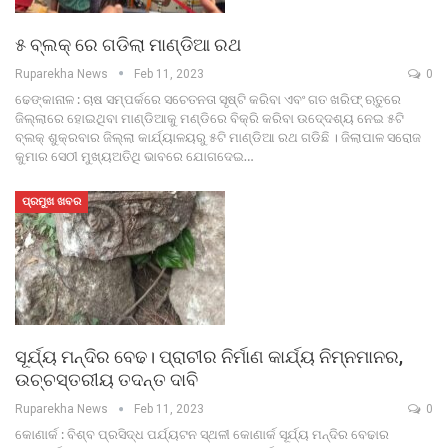
୫ ବ୍ଲକ୍ ରେ ଗଡିଲା ମାଣ୍ଡିଆ ରଥ
Ruparekha News
Feb 11, 2023
0
ଢେଙ୍କାନାଳ : ଚାଷ ସମ୍ପର୍କରେ ସଚେତନତା ସୃଷ୍ଟି କରିବା ଏବଂ ଗତ ଖରିଫ୍ ଋତୁରେ
ଜିଲ୍ଲାରେ ହୋଇଥିବା ମାଣ୍ଡିଆକୁ ମଣ୍ଡିରେ ବିକ୍ରି କରିବା ଉଦେ୍ଦଶ୍ୟ ନେଇ ୫ଟି
ବ୍ଲକ୍ ଶୁକ୍ରବାର ଜିଲ୍ଲା କାର୍ଯ୍ୟାଳୟରୁ ୫ଟି ମାଣ୍ଡିଆ ରଥ ଗଡିଛି । ଜିଲାପାଳ ସରୋଜ
କୁମାର ସେଠୀ ମୁଖ୍ୟଅତିଥି ଭାବରେ ଯୋଗଦେଇ…
ପ୍ରମୁଖ ଖବର
ସୂର୍ଯ୍ୟ ମନ୍ଦିର ବେଢ। ପ୍ରାଚୀର ନିର୍ମାଣ କାର୍ଯ୍ୟ ନିମ୍ନମାନର,
ଉଚ୍ଚସ୍ତରୀୟ ତଦନ୍ତ ଦାବି
Ruparekha News
Feb 11, 2023
0
କୋଣାର୍କ : ବିଶ୍ବ ପ୍ରସିଦ୍ଧ ପର୍ଯ୍ୟଟନ ସ୍ଥଳୀ କୋଣାର୍କ ସୂର୍ଯ୍ୟ ମନ୍ଦିର ବେଢାର