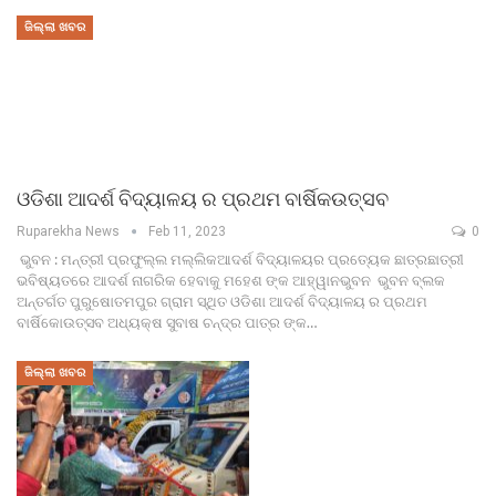
ଜିଲ୍ଲା ଖବର
ଓଡିଶା ଆଦର୍ଶ ବିଦ୍ୟାଳୟ ର ପ୍ରଥମ ବାର୍ଷିକଉତ୍ସବ
Ruparekha News
Feb 11, 2023
0
ଭୁବନ : ମନ୍ତ୍ରୀ ପ୍ରଫୁଲ୍ଲ ମଲ୍ଲିକଆଦର୍ଶ ବିଦ୍ୟାଳୟର ପ୍ରତ୍ୟେକ ଛାତ୍ରଛାତ୍ରୀ
ଭବିଷ୍ୟତରେ ଆଦର୍ଶ ନାଗରିକ ହେବାକୁ ମହେଶ ଙ୍କ ଆହ୍ୱାନଭୁବନ ଭୁବନ ବ୍ଲକ
ଅନ୍ତର୍ଗତ ପୁରୁଷୋତମପୁର ଗ୍ରାମ ସ୍ଥିତ ଓଡିଶା ଆଦର୍ଶ ବିଦ୍ୟାଳୟ ର ପ୍ରଥମ
ବାର୍ଷିକୋଉତ୍ସବ ଅଧ୍ୟକ୍ଷ ସୁବାଷ ଚନ୍ଦ୍ର ପାତ୍ର ଙ୍କ…
ଜିଲ୍ଲା ଖବର