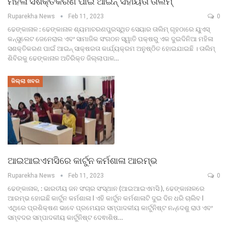
ମହିଳା ସଶକ୍ତିକରଣ ପାଇଁ ଆଇନ୍ ସହାୟତା ତାଲିମ୍
Ruparekha News
Feb 11, 2023
0
ଢେଙ୍କାନାଳ : ଢେଙ୍କାନାଳ ଶ୍ୟମାଚରଣପୁରସ୍ଥିତ ସେୟାର ତାଲିମ୍ ଗୃହଠାରେ ୟୁଏସ୍
କନ୍ସୁଲେଟ ଜେନେରାଲ ଏବଂ ସାମାଜିକ ସଂଗଠନ ସ୍ୱାତି ପକ୍ଷରୁ ଏକ ଦୁଇଦିନିଆ ମହିଳା
ସଶକ୍ତିକରଣ ପାଇଁ ଆଇନ୍ ସାକ୍ଷରତା କାର୍ଯ୍ୟକ୍ରମ ଅନୁଷ୍ଠିତ ହୋଇଯାଇଛି । ତାଲିମ୍
ଶିବିରକୁ ଢେଙ୍କାନାଳ ଅତିରିକ୍ତ ଜିଲ୍ଲାପାଳ…
ଜିଲ୍ଲା ଖବର
ଆଇଆଇଏମସିରେ କାର୍ଟୁନ କର୍ମଶାଳା ଆରମ୍ଭ
Ruparekha News
Feb 11, 2023
0
ଢେଙ୍କାନାଳ, : ଭାରତୀୟ ଜନ ସଂଚାର ସଂସ୍ଥାନ (ଆଇଆଇଏମସି ), ଢେଙ୍କାନାଳରେ
ଆରମ୍ଭ ହୋଇଛି କାର୍ଟୁନ କର୍ମଶାଳା l ଏହି କାର୍ଟୁନ କର୍ମଶାଳାଟି ଦୁଇ ଦିନ ଧରି ଚାଲିବ l
ଏଥିରେ ପ୍ରଶିକ୍ଷଣ ଭାବେ ପ୍ରମେୟର ସମ୍ପାଦକୀୟ କାର୍ଟୁନିଷ୍ଟ ନନ୍ଦେଶୁ ରାଓ ଏବଂ
ସମ୍ବଦର ସମ୍ପାଦକୀୟ କାର୍ଟୁନିଷ୍ଟ ଦେଵାଶିଷ…