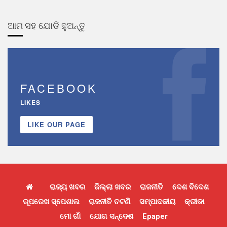
ଆମ ସହ ଯୋଡି ହୁଅନ୍ତୁ
FACEBOOK
LIKES
LIKE OUR PAGE
ରାଜ୍ୟ ଖବର
ଜିଲ୍ଲା ଖବର
ରାଜନୀତି
ଦେଶ ବିଦେଶ
ରୂପରେଖ ସ୍ପେଶାଲ
ରାଜନୀତି ଚଟଣି
ସମ୍ପାଦକୀୟ
କ୍ରୀଡା
ମୋ ଗାଁ
ଯୋଗ ସନ୍ଦେଶ
Epaper