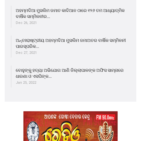
ଅହମ୍ମଦିଆ ମୁସଲିମ ଜମାତ କାଦିଆନ ଠାରେ ୧୨୬ ତମ ଆଧ୍ୟାତ୍ମିକ
ବାର୍ଷିକ ସମ୍ମିଳନୀର…
Dec 26, 2021
ଅନ୍ତଃରାଷ୍ଟ୍ରୀୟ ଅହମ୍ମଦିଆ ମୁସଲିମ ଜମାଅତର ବାର୍ଷିକ ସମ୍ମିଳନୀ
ପାରସ୍ପରିକ…
Dec 27, 2021
ବୋହୁଙ୍କୁ ହତ୍ୟା ଅଭିଯୋଗ ଆଣି ଜିଲ୍ଲାପାଳଙ୍କ ଅଫିସ ସାମ୍ନାରେ
ଧାରଣା ଓ ଏସପିଙ୍କ…
Jan 25, 2022