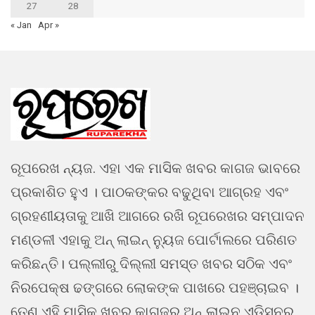
27
28
« Jan
Apr »
ରୂପରେଖ ନ୍ୟଜ. ଏହା ଏକ ମାସିକ ଖବର କାଗଜ ଭାବରେ
ପ୍ରକାଶିତ ହୁଏ । ପାଠକଙ୍କର ବଢୁଥିବା ଆଗ୍ରହ ଏବଂ
ଗ୍ରହଣୀୟତାକୁ ଆଖି ଆଗରେ ରଖି ରୂପରେଖର ସମ୍ପାଦନ
ମଣ୍ଡଳୀ ଏହାକୁ ଅନ୍ ଲାଇନ୍ ନ୍ୟୁଜ ପୋର୍ଟାଲରେ ପରିଣତ
କରିଛନ୍ତି। ପଲ୍ଲୀରୁ ଦିଲ୍ଲୀ ସମସ୍ତ ଖବର ସଠିକ ଏବଂ
ନିରପେକ୍ଷ ଢଙ୍ଗରେ ଲୋକଙ୍କ ପାଖରେ ପହଞ୍ଚାଇବ ।
ତେଣୁ ଏହି ମାସିକ ଖବର କାଗଜର ଅନ୍ ଲାଇନ ଏଡିସନର