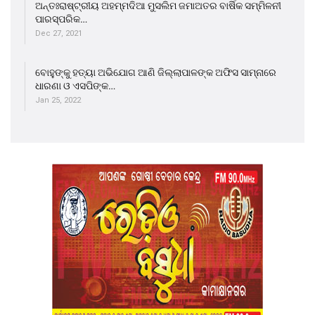
ଅନ୍ତଃରାଷ୍ଟ୍ରୀୟ ଅହମ୍ମଦିଆ ମୁସଲିମ ଜମାଅତର ବାର୍ଷିକ ସମ୍ମିଳନୀ
ପାରସ୍ପରିକ…
Dec 27, 2021
ବୋହୁଙ୍କୁ ହତ୍ୟା ଅଭିଯୋଗ ଆଣି ଜିଲ୍ଲାପାଳଙ୍କ ଅଫିସ ସାମ୍ନାରେ
ଧାରଣା ଓ ଏସପିଙ୍କ…
Jan 25, 2022