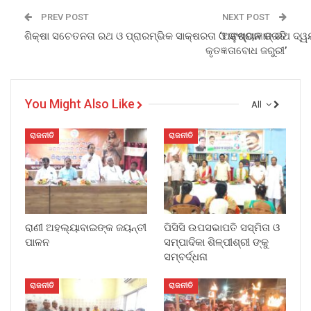
PREV POST
NEXT POST
ଶିକ୍ଷା ସଚେତନତା ରଥ ଓ ପ୍ରାରମ୍ଭିକ ସାକ୍ଷରତା ଓ ସଂଖ୍ୟାଜ୍ଞାନ ରଥ ଦ
‘ଅନୁଷ୍ଠାନ ପ୍ରତି
କୃତଜ୍ଞତାବୋଧ ଜରୁରୀ’
You Might Also Like
All
ରାଜନୀତି
ରାଜନୀତି
ରାଣୀ ଅହଲ୍ୟାବାଇଙ୍କ ଜୟନ୍ତୀ
ପିସିସି ଉପସଭାପତି ସସ୍ମିତା ଓ
ପାଳନ
ସମ୍ପାଦିକା ଶିଳ୍ପୀଶ୍ରୀ ଙ୍କୁ
ସମ୍ବର୍ଦ୍ଧନା
ରାଜନୀତି
ରାଜନୀତି