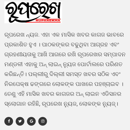
ରୂପରେଖ ନ୍ୟଜ. ଏହା ଏକ ମାସିକ ଖବର କାଗଜ ଭାବରେ
ପ୍ରକାଶିତ ହୁଏ । ପାଠକଙ୍କର ବଢୁଥିବା ଆଗ୍ରହ ଏବଂ
ଗ୍ରହଣୀୟତାକୁ ଆଖି ଆଗରେ ରଖି ରୂପରେଖର ସମ୍ପାଦନ
ମଣ୍ଡଳୀ ଏହାକୁ ଅନ୍ ଲାଇନ୍ ନ୍ୟୁଜ ପୋର୍ଟାଲରେ ପରିଣତ
କରିଛନ୍ତି। ପଲ୍ଲୀରୁ ଦିଲ୍ଲୀ ସମସ୍ତ ଖବର ସଠିକ ଏବଂ
ନିରପେକ୍ଷ ଢଙ୍ଗରେ ଲୋକଙ୍କ ପାଖରେ ପହଞ୍ଚାଇବ ।
ତେଣୁ ଏହି ମାସିକ ଖବର କାଗଜର ଅନ୍ ଲାଇନ ଏଡିସନର
ସ୍ଲୋଗାନ ରହିଛି, ରୂପରେଖ ନ୍ୟୁଜ, ଲୋକଙ୍କ ନ୍ୟୁଜ୍।