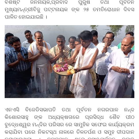
ବିଶିଷ୍ଟ ଜନନାୟକ,ପ୍ରବାଦ ପୁରୁଷ ତଥା ପୂର୍ବତନ
ମୁଖ୍ୟମନ୍ତ୍ରୀବିଜୁ ପଟ୍ଟନାୟକ ଙ୍କ ୨୫ ତମତିରୋଧାନ ଦିବସ
ପାଳିତ ହୋଇଯାଇଛି ।
ଏନଏସି ବିଜେଡିସଭାପତି ତଥା ପୂର୍ବତନ ନଗରପାଳ ନନ୍ଦ
କିଶୋରସାହୁ ଙ୍କ ଅଧ୍ୟକ୍ଷତାରେ ପ୍ରସିଦ୍ଧ ଶୈବ ପୀଠ
ବୁଦେ୍ଧଶ୍ୱର ମନ୍ଦିର ପରିସର ରେ ସାମୁହିକ ସଫେଇ କାର୍ଯ୍ୟକ୍ରମ
କରାଯିବା ପରେ ନିକଟସ୍ଥ ନାଳରେ ତିଳତର୍ପଣ ଓ ସମୁହ ଦୀପଦାନ