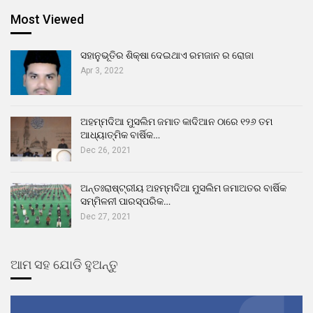
Most Viewed
ସହାନୁଭୂତିର ଶିକ୍ଷା ଦେଇଥାଏ ରମଜାନ ର ରୋଜା
Apr 3, 2022
ଅହମ୍ମଦିଆ ମୁସଲିମ ଜମାତ କାଦିଆନ ଠାରେ ୧୨୬ ତମ
ଆଧ୍ୟାତ୍ମିକ ବାର୍ଷିକ…
Dec 26, 2021
ଅନ୍ତଃରାଷ୍ଟ୍ରୀୟ ଅହମ୍ମଦିଆ ମୁସଲିମ ଜମାଅତର ବାର୍ଷିକ
ସମ୍ମିଳନୀ ପାରସ୍ପରିକ…
Dec 27, 2021
ଆମ ସହ ଯୋଡି ହୁଅନ୍ତୁ