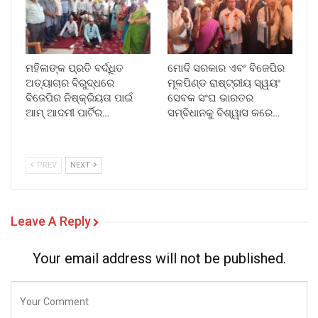
ମହିଳାଙ୍କ ପ୍ରତି ବର୍ଦ୍ଧିତ
ମୋଦି ସରକାର ଏବଂ ବିଜେପିର
ଅତ୍ୟାଚାର ବିରୁଦ୍ଧରେ
ମୂଳପିଣ୍ଡ ରାଷ୍ଟ୍ରୀୟ ସ୍ୱୟଂ
ବିଜେପିର ନିଷ୍କ୍ରିୟତା ପାଇଁ
ସେବକ ସଂଘ ଭାରତର
ଆମ୍ ଆଦମୀ ପାର୍ଟିର…
ସମ୍ବିଧାନକୁ ବିଶ୍ୱାସ କରେ…
PREV
NEXT
Leave A Reply
Your email address will not be published.