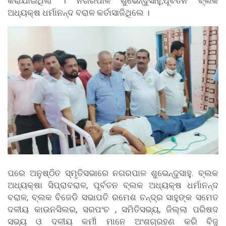
କରାଯାଇଥିଲା । ନଗରପାଳ ଶୁଭେନ୍ଦୁସାହୁ,ପୂର୍ବତନ ବ୍ଲକ
ଅଧ୍ୟକ୍ଷ ଧର୍ମାନନ୍ଦ ବରାଳ କର୍ତାସାଜିଥିଲେ ।
ପରେ ଅନୁଷ୍ଠିତ ସ୍ମୃତିସଭାରେ ନଗରପାଳ ଶୁଭେନ୍ଦୁସାହୁ. ବ୍ଲକ
ଅଧ୍ୟକ୍ଷା ସିପ୍ରାବରାଳ, ପୂର୍ବତନ ବ୍ଲକ ଅଧ୍ୟକ୍ଷ ଧର୍ମାନନ୍ଦ
ବରାଳ, ବ୍ଲକ ବିଜେଡି ସଭାପତି ରମେଶ ଚନ୍ଦ୍ର ସାହୁଙ୍କ ସମେତ
ଦଳୀୟ କାଉନସିଲର, ସରପଂଚ , ସମିତିସଭ୍ୟ, ଜିଲ୍ଲା ପରିଷଦ
ସଭ୍ୟ ଓ ଦଳୀୟ କର୍ମୀ ମାନେ ଅଂଶଗ୍ରହଣ କରି ବିଜୁ