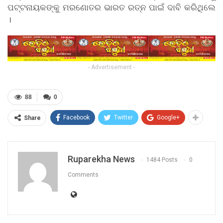
ପଟ୍ଟନାୟକଙ୍କୁ ମରଣୋତର ଭାରତ ରତ୍ନ ପାଇଁ ଦାବି କରିଥିଲେ
।
- Advertisement -
88
0
Facebook
Twitter
Google+
Share
Ruparekha News
1484 Posts
0
Comments