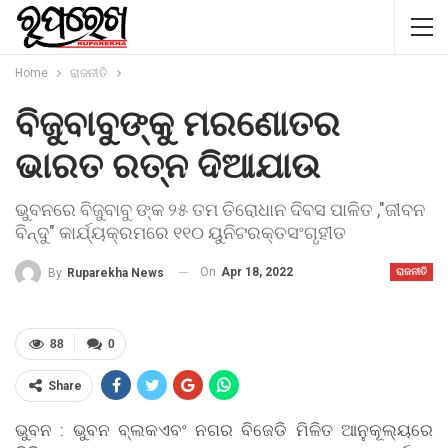
Home
ରାଜନୀତି
ବିଜୁବାବୁଙ୍କୁ ମରଣୋତର
ଭାରତ ରତ୍ନ ଦିଆଯାଉ
ଭୁବନରେ ବିଜୁବାବୁ ଙ୍କ ୨୫ ତମ ତିରୋଧାନ ଦିବସ ପାଳିତ ,"ଜୀବନ
ବିନ୍ଦୁ" କାର୍ଯ୍ୟକ୍ରମରେ ୧୧୦ ୟୁନିଟରକ୍ତସଂଗୃହୀତ
On
Apr 18, 2022
By
Ruparekha News
ରାଜନୀତି
88
0
Share
ଭୁବନ : ଭୁବନ ବ୍ଲକଏବଂ ନଗର ବିଜେଡି ମିଳିତ ଆନୁକୂଲ୍ୟରେ