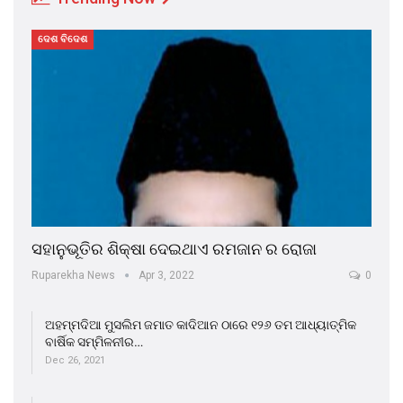
ଦେଶ ବିଦେଶ
ସହାନୁଭୂତିର ଶିକ୍ଷା ଦେଇଥାଏ ରମଜାନ ର ରୋଜା
Ruparekha News
Apr 3, 2022
0
ଅହମ୍ମଦିଆ ମୁସଲିମ ଜମାତ କାଦିଆନ ଠାରେ ୧୨୬ ତମ ଆଧ୍ୟାତ୍ମିକ
ବାର୍ଷିକ ସମ୍ମିଳନୀର…
Dec 26, 2021