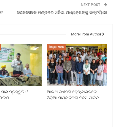
NEXT POST
ିତ
ଲୋକସେବକ ମଣ୍ଡଳର ଓଡିଶା ଅଧ୍ୟକ୍ଷଙ୍କୁ ସମ୍ବର୍ଦ୍ଧନା
More From Author
ଜିଲ୍ଲା ଖବର
ସାର ପ୍ରସ୍ତୁତି ଓ
ଆଇଆଇଏମସି ଢେଙ୍କାନାଳରେ
ାଲିମ
ଓଡ଼ିଆ ସାମ୍ବାଦିକତା ଦିବସ ପାଳିତ