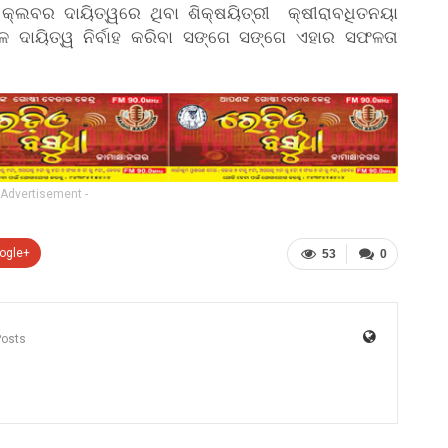
 କ୍ଲବର ଦାୟିତ୍ୱରେ ଥିବା ଶିକ୍ଷୟିତ୍ରୀ କ୍ଷୀରାବଧିତନୟା
ଳ ଦାୟିତ୍ୱ ନିର୍ବାହ କରିବା ସଙ୍ଗେ ସଙ୍ଗେ ଏହାର ସଫଳତା
 Advertisement -
ogle+
53
0
Posts