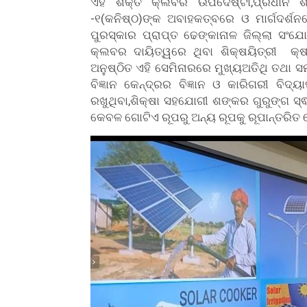
ଏହି ଶକ୍ତି କ୍ଲବର ଉପଦେଷ୍ଟା,ପ୍ରଧାନ ଶିକ୍
-୧(କନିଷ୍ଠ)ଙ୍କ ଅବାହକତ୍ବରେ ଓ ମାର୍ଗଦର୍ଶନ
ପୁରସ୍କାର ପ୍ରାପ୍ତ ଢେଙ୍କାନାଳ ଜିଲ୍ଲା ସଂଯ
କ୍ଲବର ଦାୟିତ୍ୱରେ ଥିବା ଶିକ୍ଷୟିତ୍ରୀ କ୍
ଅନୁଷ୍ଠିତ ଏହି ସେମିନାରରେ ମୁଖ୍ୟଅତିଥି ତଥା 
ବିଜ୍ଞାନ କେନ୍ଦ୍ରର ବିଜ୍ଞାନ ଓ କାରିଗରୀ ବିଦ
ରଖୁଥିବା,ଶିକ୍ଷା ସହଯୋଗୀ ଶଙ୍କର ଗୁରୁଙ୍ଗ ସ୍ଵୀୟ
କେବଳ ଗୋଟିଏ ରୂପରୁ ଅନ୍ୟ ରୂପକୁ ରୂପାନ୍ତରି