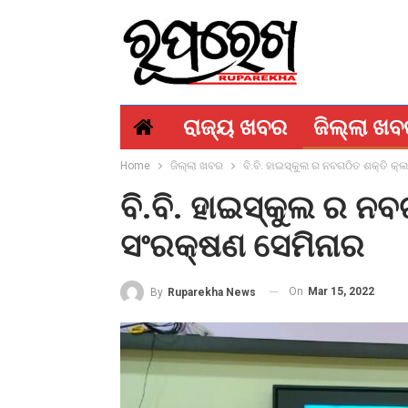
ରାଜ୍ୟ ଖବର
ଜିଲ୍ଲା ଖ
Home
ଜିଲ୍ଲା ଖବର
ବି.ବି. ହାଇସ୍କୁଲ ର ନବଗଠିତ ଶକ୍ତି କ
ବି.ବି. ହାଇସ୍କୁଲ ର ନ
ସଂରକ୍ଷଣ ସେମିନାର
On
Mar 15, 2022
By
Ruparekha News