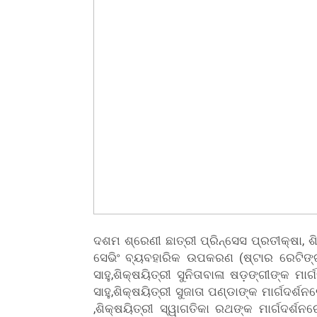
ଦଶମ ଶ୍ରେଣୀ ଛାତ୍ରୀ ପ୍ରିନ୍ସେସ ପ୍ରତୀକ୍ଷା, ଶ
ସେଭିଂ ବ୍ୟବହାରିକ ଉପକରଣ (ଷ୍ଟାର ରେଟିଙ୍
ସାହୁ,ଶିକ୍ଷୟିତ୍ରୀ ସୁନିତାବାଳା ଷଡ଼ଙ୍ଗୀଙ୍କ ମ
ସାହୁ,ଶିକ୍ଷୟିତ୍ରୀ ସୁଜାତା ପଣ୍ଡାଙ୍କ ମାର୍ଗଦର୍ଶ
,ଶିକ୍ଷୟିତ୍ରୀ ସ୍ୱାଗତିକା ରଥଙ୍କ ମାର୍ଗଦର୍ଶ