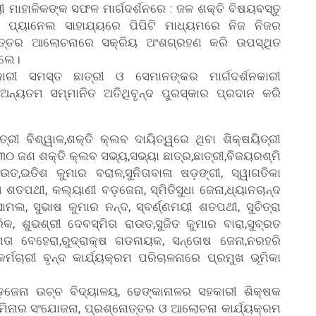
ୀ ମାହାଳିକଙ୍କ ସଫଳ ମାର୍ଗଦର୍ଶନରେ : ଜଳ ଶକ୍ତି ବିଷୟବସ୍ତୁ
 ପ୍ୟାନେଲ ସାହାଯ୍ୟରେ ପିପିଟି ମାଧ୍ୟମରେ ନିଜ ନିଜର
ତ୍ତର ଆଲୋଚନାରେ ସକ୍ରିୟ ଅଂଶଗ୍ରହଣ କରି ଉପସ୍ଥିତ
ିଲେ।
 ସମସ୍ତ ଛାତ୍ରୀ ଓ ସେମାନଙ୍କର ମାର୍ଗଦର୍ଶନକାରୀ
ଓ ଅନ୍ୟତମ ସମ୍ମାନିତ ଅତିଥିବୃନ୍ଦ ପୁରସ୍କାର ପ୍ରଦାନ କରି
୍ରୀ ବିଶ୍ୱାଳ,ଶକ୍ତି କ୍ଲବ ଦାୟିତ୍ୱରେ ଥିବା ଶିକ୍ଷୟିତ୍ରୀ
୦ ଜଣ ଶକ୍ତି କ୍ଲବ ସଭ୍ୟ,ସଭ୍ୟା ଛାତ୍ର,ଛାତ୍ରୀ,ବିଜୟରଶ୍ମି
ାଉତ,ଇତିଶ କୁମାର ବରାଳ,ସୁନିତାବାଳା ଷଡ଼ଙ୍ଗୀ, ସ୍ୱାଗତିକା
 ଶତପଥୀ, କଲ୍ୟାଣୀ ବଡ଼ଜେନା, ସ୍ମିତିସୁଧା ଜେନା,ଧ୍ୟାନଚାନ୍ଦ
ାମଲ, ସୁଭାଷ କୁମାର ନନ୍ଦ, ସ୍ବର୍ଣ୍ଣମୟୀ ଶତପଥୀ, ସୁଚିତ୍ରା
ିକ, ଶୁଭଶ୍ରୀ ଦେବସ୍ମିତା ରାଉତ,ସୁଜିତ କୁମାର ବାରା,ସୁବ୍ରତ
ମତା ବେହେରା,ରୁଦ୍ରାକ୍ଷ ଗଡନାୟକ, ସନ୍ତୋଷ ଜେନା,ନରହରି
ମଚାରୀ ବୃନ୍ଦ କାର୍ଯ୍ୟକ୍ରମ ପରିଚାଳନାରେ ପ୍ରମୁଖ ଭୂମିକା
ଡ଼ଜେନା ଉଚ୍ଚ ବିଦ୍ୟାଳୟ, ଢେଙ୍କାନାଳର ସହକାରୀ ଶିକ୍ଷକ
ସେମିନାର ସଂଯୋଜନା, ପ୍ରଶ୍ନୋତ୍ତର ଓ ଆଲୋଚନା କାର୍ଯ୍ୟକ୍ରମ