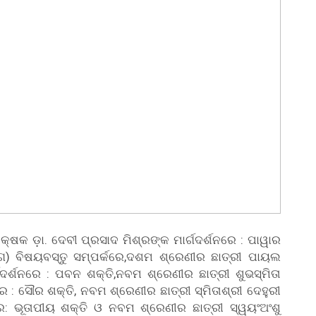
ିକ୍ଷକ ଡ଼ା. ଦେବୀ ପ୍ରସାଦ ମିଶ୍ରଙ୍କ ମାର୍ଗଦର୍ଶନରେ : ପାୱାର
ଗ) ବିଷୟବସ୍ତୁ ସମ୍ପର୍କରେ,ଦଶମ ଶ୍ରେଣୀର ଛାତ୍ରୀ ପାୟଲ
ାର୍ଗଦର୍ଶନରେ : ପବନ ଶକ୍ତି,ନବମ ଶ୍ରେଣୀର ଛାତ୍ରୀ ଶୁଭସ୍ମିତା
ନରେ : ସୌର ଶକ୍ତି, ନବମ ଶ୍ରେଣୀର ଛାତ୍ରୀ ସ୍ମିତାଶ୍ରୀ ଦେହୁରୀ
ନରେ: ଭୂତାପୀୟ ଶକ୍ତି ଓ ନବମ ଶ୍ରେଣୀର ଛାତ୍ରୀ ସ୍ୱୟଂଅଂଶୁ