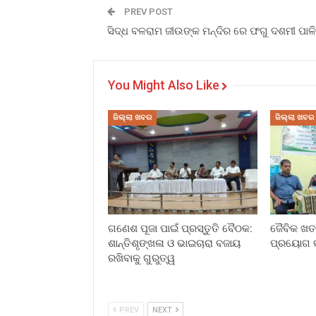
PREV POST
ସିଦ୍ଧ ବଳରାମ ଜୀଉଙ୍କ ମନ୍ଦିର ରେ ଫଗୁ ଦଶମୀ ପାଳ
You Might Also Like
ଜିଲ୍ଲା ଖବର
ଜିଲ୍ଲା ଖବର
ଗଣେଶ ପୂଜା ପାଇଁ ପ୍ରସ୍ତୁତି ବୈଠକ:
ଜୈବିକ ଖତ 
ଶାନ୍ତିଶୃଙ୍ଖଳା ଓ ଭାଇଚାରା ବଜାୟ
ପ୍ରୟୋଗ ତ
ରଖିବାକୁ ଗୁରୁତ୍ୱ
PREV
NEXT