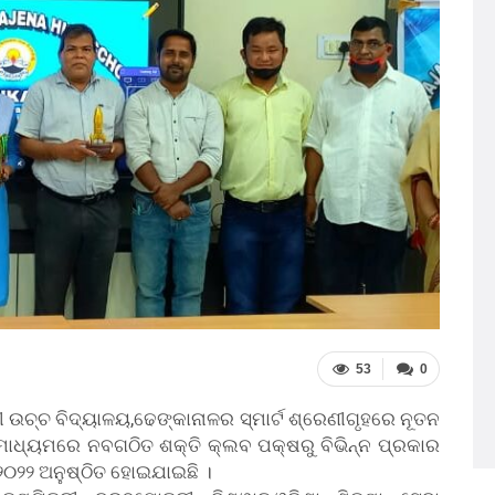
53
0
 ଉଚ୍ଚ ବିଦ୍ୟାଳୟ,ଢେଙ୍କାନାଳର ସ୍ମାର୍ଟ ଶ୍ରେଣୀଗୃହରେ ନୂତନ
ମାଧ୍ୟମରେ ନବଗଠିତ ଶକ୍ତି କ୍ଲବ ପକ୍ଷରୁ ବିଭିନ୍ନ ପ୍ରକାର
୨୦୨୨ ଅନୁଷ୍ଠିତ ହୋଇଯାଇଛି ।