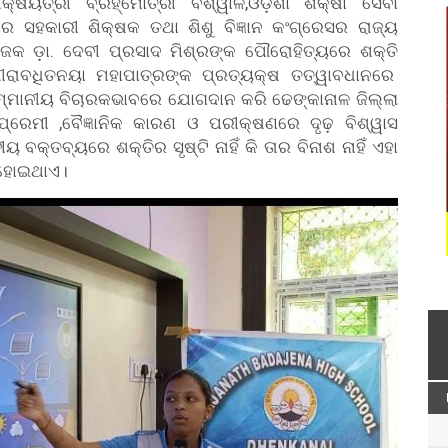
ଷୟିତ୍ରୀ ବ୍ରହ୍ମୋତ୍ରୀ ବିଶ୍ୱାଳ,ଓଡ଼ିଶା ଶିକ୍ଷା ସେବା
ରେ ସହକାରୀ ଶିକ୍ଷକ ତଥା ଶିଶୁ ବିଜ୍ଞାନ କଂଗ୍ରେସର ରାଜ୍ୟ
ୋଜକ ଡ଼ା. ଦେବୀ ପ୍ରସାଦ ମିଶ୍ରଙ୍କ ପୌରୋହିତ୍ୟରେ ଶକ୍ତି
ଷୀରାବଧିତନୟା ମହାପାତ୍ରଙ୍କ ପ୍ରତ୍ୟକ୍ଷ ତତ୍ୱାବଧାନରେ
ସମ୍ମାନୀୟ ବିଚାରକଭାବରେ ଯୋଗଦାନ କରି ଢେଙ୍କାନାଳ ଜିଲ୍ଲା
୍ୟାପ୍ରେମୀ ,ବୈଜ୍ଞାନିକ କାରଣ ଓ ପରୀକ୍ଷଣରେ ଦୃଢ଼ ବିଶ୍ୱାସ
 ବକ୍ତବ୍ୟରେ ଶକ୍ତିର ସୃଷ୍ଟି ନାହିଁ କି ତାର ବିନାଶ ନାହିଁ ଏହା
ତ ହୋଇଥାଏ।