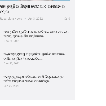
ସହାନୁଭୂତିର ଶିକ୍ଷା ଦେଇଥାଏ ରମଜାନ ର
ରୋଜା
Ruparekha News
Apr 3, 2022
0
ଅହମ୍ମଦିଆ ମୁସଲିମ ଜମାତ କାଦିଆନ ଠାରେ ୧୨୬ ତମ
ଆଧ୍ୟାତ୍ମିକ ବାର୍ଷିକ ସମ୍ମିଳନୀର…
Dec 26, 2021
ଅନ୍ତଃରାଷ୍ଟ୍ରୀୟ ଅହମ୍ମଦିଆ ମୁସଲିମ ଜମାଅତର
ବାର୍ଷିକ ସମ୍ମିଳନୀ ପାରସ୍ପରିକ…
Dec 27, 2021
ବୋହୁଙ୍କୁ ହତ୍ୟା ଅଭିଯୋଗ ଆଣି ଜିଲ୍ଲାପାଳଙ୍କ
ଅଫିସ ସାମ୍ନାରେ ଧାରଣା ଓ ଏସପିଙ୍କ…
Jan 25, 2022