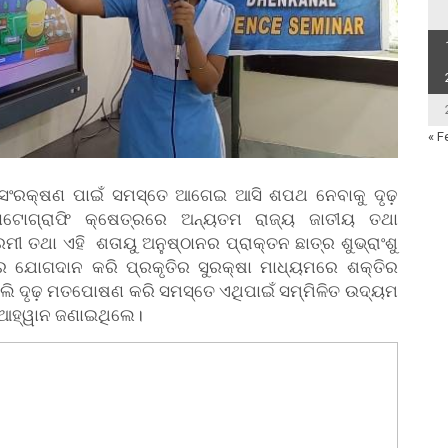
« F
ି ସଂରକ୍ଷଣ ପାଇଁ ସମସ୍ତେ ଆଗେଇ ଆସି ଶପଥ ନେବାକୁ ଦୃଢ଼
ାଟୋଗ୍ରାଫି କ୍ଷେତ୍ରରେ ଅନ୍ୟତମ ରାଜ୍ୟ ଜାତୀୟ ତଥା
ମୀ ତଥା ଏହି ଶତାୟୁ ଅନୁଷ୍ଠାନର ପ୍ରାକ୍ତନ ଛାତ୍ର ଶୁଭ୍ରାଂଶୁ
େ ଯୋଗଦାନ କରି ପ୍ରକୃତିର ସୁରକ୍ଷା ମାଧ୍ୟମରେ ଶକ୍ତିର
ଲି ଦୃଢ଼ ମତପୋଷଣ କରି ସମସ୍ତେ ଏଥିପାଇଁ ସମ୍ମିଳିତ ଉଦ୍ୟମ
ଢ଼ ଆହ୍ୱାନ ଜଣାଇଥିଲେ।