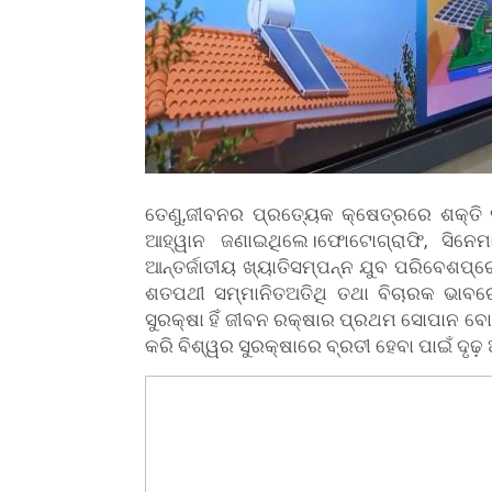
ତେଣୁ,ଜୀବନର ପ୍ରତ୍ୟେକ କ୍ଷେତ୍ରରେ ଶକ୍ତ
ଆହ୍ୱାନ ଜଣାଇଥିଲେ।ଫୋଟୋଗ୍ରାଫି, ସିନେମ
ଆନ୍ତର୍ଜାତୀୟ ଖ୍ୟାତିସମ୍ପନ୍ନ ଯୁବ ପରିବେଶପ୍ରେ
ଶତପଥୀ ସମ୍ମାନିତଅତିଥି ତଥା ବିଚାରକ ଭାବର
ସୁରକ୍ଷା ହିଁ ଜୀବନ ରକ୍ଷାର ପ୍ରଥମ ସୋପାନ ବୋ
କରି ବିଶ୍ୱର ସୁରକ୍ଷାରେ ବ୍ରତୀ ହେବା ପାଇଁ ଦୃ