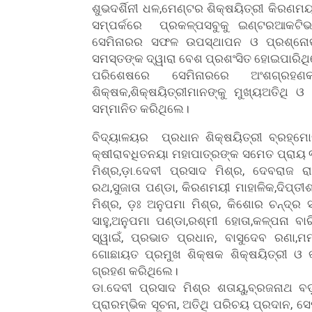
ଶୁଭଦର୍ଶିନୀ ଧଳ,ମେଣ୍ଟର ଶିକ୍ଷୟିତ୍ରୀ କିରଣମୟ
ସମ୍ପର୍କରେ ପ୍ରକଳ୍ପସବୁକୁ ଇଣ୍ଟରଆକଟିଭ
ସେମିନାରର ସଫଳ ଉପସ୍ଥାପନ ଓ ପ୍ରଶ୍ନୋ
ସମସ୍ତଙ୍କ ଦ୍ୱାରା ବେଶ ପ୍ରଶଂସିତ ହୋଇପାରିଥ
ପରିଶେଷରେ ସେମିନାରରେ ଅଂଶଗ୍ରହଣକାରୀ
ଶିକ୍ଷକ,ଶିକ୍ଷୟିତ୍ରୀମାନଙ୍କୁ ମୁଖ୍ୟଅତିଥି 
ସମ୍ମାନିତ କରିଥିଲେ।
ବିଦ୍ୟାଳୟର ପ୍ରଧାନ ଶିକ୍ଷୟିତ୍ରୀ ବ୍ରହ୍ମୋତ
କ୍ଷୀରାବଧିତନୟା ମହାପାତ୍ରଙ୍କ ସମେତ ପ୍ରାୟ ୩
ମିଶ୍ର,ଡ଼ା.ଦେବୀ ପ୍ରସାଦ ମିଶ୍ର, ଦେବରାଜ ର
ରଥ,ସୁଜାତା ପଣ୍ଡା, କିରଣମୟୀ ମାହାଳିକ,ଦିପ୍ତୀଶ
ମିଶ୍ର, ଡ଼ଃ ଅନୁପମା ମିଶ୍ର, କିଶୋର ଚନ୍ଦ୍ର ସ
ସାହୁ,ଅନୁପମା ପଣ୍ଡା,ରଶ୍ମୀ ହୋତା,କଳ୍ପନା ବାର
ସ୍ୱାଇଁ, ପ୍ରଭାତ ପ୍ରଧାନ, ବାସୁଦେବ ରଣା,ମ
ଗୋଛାୟତ ପ୍ରମୁଖ ଶିକ୍ଷକ ଶିକ୍ଷୟିତ୍ରୀ ଓ କର୍
ଗ୍ରହଣ କରିଥିଲେ।
ଡା.ଦେବୀ ପ୍ରସାଦ ମିଶ୍ର ଶତାୟୁ,ବ୍ରଜନାଥ ବ
ପ୍ରାରମ୍ଭିକ ସୂଚନା, ଅତିଥି ପରିଚୟ ପ୍ରଦାନ, 