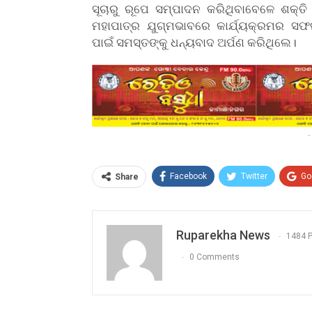
ସୂଚାରୁ ରୂପେ ସମ୍ପାଦନ କରିଥିବାବେଳେ ଶକ୍ତି
ମହାପାତ୍ର ଯୁଗ୍ମଭାବରେ କାର୍ଯ୍ୟକ୍ରମର ସଫ
ପାଇଁ ସମସ୍ତଙ୍କୁ ଧନ୍ୟବାଦ ଅର୍ପଣ କରିଥିଲେ।
-
Facebook
Twitter
Go
Share
Ruparekha News
1484 
0 Comments