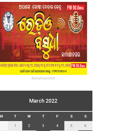
- Advertisement -
March 2022
M
T
W
T
F
S
S
1
2
3
4
5
6