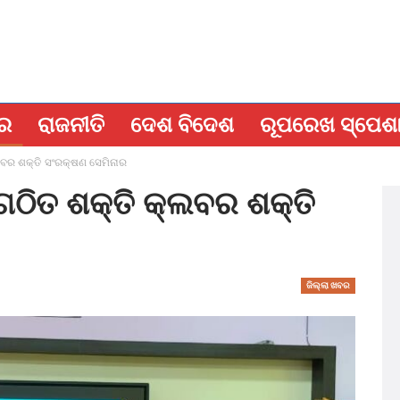
ବର
ରାଜନୀତି
ଦେଶ ବିଦେଶ
ରୂପରେଖ ସ୍ପେଶ
୍ଲବର ଶକ୍ତି ସଂରକ୍ଷଣ ସେମିନାର
ବଗଠିତ ଶକ୍ତି କ୍ଲବର ଶକ୍ତି
ଜିଲ୍ଲା ଖବର