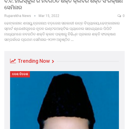
ବି.ବି. ହାଇସ୍କୁଲ ର ନବଗଠିତ ଶକ୍ତି କ୍ଲବର ଶକ୍ତି ସଂରକ୍ଷଣ
ସେମିନାର
Ruparekha News
Mar 15, 2022
0
ଢେଙ୍କାନାଳ: ଶତାୟୁ,ବ୍ରଜନାଥ ବଡ଼ଜେନା ସରକାରୀ ଉଚ୍ଚ ବିଦ୍ୟାଳୟ,ଢେଙ୍କାନାଳର
ସ୍ମାର୍ଟ ଶ୍ରେଣୀଗୃହରେ ନୂତନ ଇଣ୍ଟରଆକ୍ଟିଭ ପ୍ୟାନେଲ ସାହାଯ୍ୟରେ ପିପିଟି
ମାଧ୍ୟମରେ ନବଗଠିତ ଶକ୍ତି କ୍ଲବ ପକ୍ଷରୁ ବିଭିନ୍ନ ପ୍ରକାର ଶକ୍ତି ସଂରକ୍ଷଣ
ସମ୍ପର୍କରେ ପ୍ରଥମ ସେମିନାର-୨୦୨୨ ଅନୁଷ୍ଠିତ …
Trending Now
ଦେଶ ବିଦେଶ