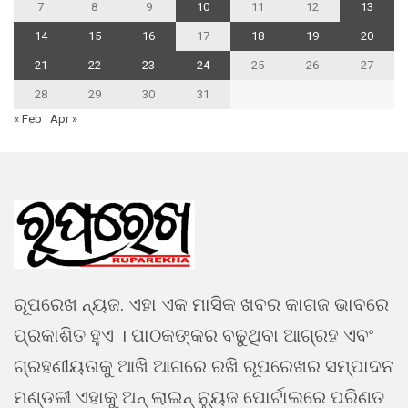
7
8
9
10
11
12
13
14
15
16
17
18
19
20
21
22
23
24
25
26
27
28
29
30
31
« Feb
Apr »
ରୂପରେଖ ନ୍ୟଜ. ଏହା ଏକ ମାସିକ ଖବର କାଗଜ ଭାବରେ
ପ୍ରକାଶିତ ହୁଏ । ପାଠକଙ୍କର ବଢୁଥିବା ଆଗ୍ରହ ଏବଂ
ଗ୍ରହଣୀୟତାକୁ ଆଖି ଆଗରେ ରଖି ରୂପରେଖର ସମ୍ପାଦନ
ମଣ୍ଡଳୀ ଏହାକୁ ଅନ୍ ଲାଇନ୍ ନ୍ୟୁଜ ପୋର୍ଟାଲରେ ପରିଣତ