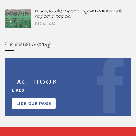
ଅନ୍ତଃରାଷ୍ଟ୍ରୀୟ ଅହମ୍ମଦିଆ ମୁସଲିମ ଜମାଅତର ବାର୍ଷିକ
ସମ୍ମିଳନୀ ପାରସ୍ପରିକ…
Dec 27, 2021
ଆମ ସହ ଯୋଡି ହୁଅନ୍ତୁ
FACEBOOK
LIKES
LIKE OUR PAGE