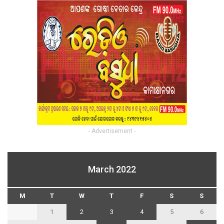
- Advertisement -
March 2022
M
T
W
T
F
S
S
1
2
3
4
5
6