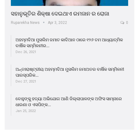
ସହାନୁଭୂତିର ଶିକ୍ଷା ଦେଇଥାଏ ରମଜାନ ର ରୋଜା
Ruparekha News
Apr 3, 2022
0
ଅହମ୍ମଦିଆ ମୁସଲିମ ଜମାତ କାଦିଆନ ଠାରେ ୧୨୬ ତମ ଆଧ୍ୟାତ୍ମିକ
ବାର୍ଷିକ ସମ୍ମିଳନୀର…
Dec 26, 2021
ଅନ୍ତଃରାଷ୍ଟ୍ରୀୟ ଅହମ୍ମଦିଆ ମୁସଲିମ ଜମାଅତର ବାର୍ଷିକ ସମ୍ମିଳନୀ
ପାରସ୍ପରିକ…
Dec 27, 2021
ବୋହୁଙ୍କୁ ହତ୍ୟା ଅଭିଯୋଗ ଆଣି ଜିଲ୍ଲାପାଳଙ୍କ ଅଫିସ ସାମ୍ନାରେ
ଧାରଣା ଓ ଏସପିଙ୍କ…
Jan 25, 2022