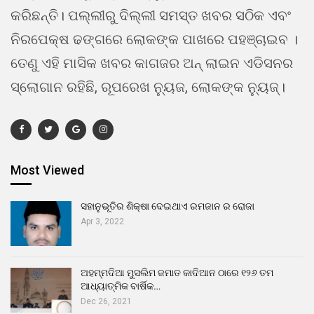
କରିଛନ୍ତି। ପଲ୍ଲୀରୁ ଦିଲ୍ଲୀ ସମସ୍ତ ଖବର ସଠିକ ଏବଂ
ନିରପେକ୍ଷ ଢଙ୍ଗରେ ଲୋକଙ୍କ ପାଖରେ ପହଞ୍ଚାଇବ ।
ତେଣୁ ଏହି ମାସିକ ଖବର କାଗଜର ଅନ୍ ଲାଇନ ଏଡିସନର
ସ୍ଲୋଗାନ ରହିଛି, ରୂପରେଖ ନ୍ୟୁଜ, ଲୋକଙ୍କ ନ୍ୟୁଜ୍।
Most Viewed
ସହାନୁଭୂତିର ଶିକ୍ଷା ଦେଇଥାଏ ରମଜାନ ର ରୋଜା
Apr 3, 2022
ଅହମ୍ମଦିଆ ମୁସଲିମ ଜମାତ କାଦିଆନ ଠାରେ ୧୨୬ ତମ
ଆଧ୍ୟାତ୍ମିକ ବାର୍ଷିକ…
Dec 26, 2021