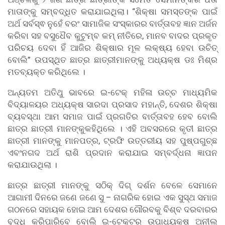
ମାତାଙ୍କୁ ସମ୍ବଦ୍ଧିତ କରାଯାଇଥିଲା। “ଶିକ୍ଷା ସମସ୍ତଙ୍କ ପାଇଁ
ଅର୍ଥ ସର୍ବସ୍ଵ ନୁହେଁ ବରଂ ସାମାଜିକ ସଂସ୍କାରର ବାର୍ତ୍ତାବହ ଜ୍ଞାନ ଅର୍ଜନ
କରିବା ସହ ବସୁଧୈବ କୁଟୁମ୍ବ କମ୍ ନୀତିରେ, ମାନବ ବାଦର ପ୍ରକୃତ
ପରିଚୟ ଦେବା ହିଁ ଆଜିର ଶିକ୍ଷାର ମୂଳ ଲକ୍ଷ୍ୟ ହେବା ଉଚିତ୍‌
ବୋଲି” ଉପସ୍ଥିତ ଛାତ୍ର ଛାତ୍ରୀମାନଙ୍କୁ ଅଧ୍ୟକ୍ଷ ଡଃ ମିଶ୍ର
ମତବ୍ୟକ୍ତ କରିଥିଲେ ।
ଅନ୍ୟତମ ଅତିଥୁ ଭାବରେ ଇ-ଟେକ୍ ମହିଳା ଉଚ୍ଚ ମାଧ୍ୟମିକ
ବିଦ୍ୟାଳୟର ଅଧ୍ୟକ୍ଷ ସାରଦା ପ୍ରସାଦ ମହାନ୍ତି, ଦେଶର ଶିକ୍ଷା
ବ୍ୟବସ୍ଥା ଆମ ସମାଜ ପାଇଁ ପ୍ରଗତିର ବାର୍ତ୍ତାବହ ହେବ ବୋଲି
ଛାତ୍ର ଛାତ୍ରୀ ମାନଙ୍କୁକହିଥିଲେ । ଏହି ଅବସରରେ କୃତୀ ଛାତ୍ର
ଛାତ୍ରୀ ମାନଙ୍କୁ ମାନପତ୍ର, ଟ୍ରଫି ଉତ୍ତରୀୟ ସହ ପୁଷ୍ପଗୁଚ୍ଛ
ଏବଂନଗଦ ଅର୍ଥ ରାଶି ପ୍ରଦାନ କରାଯାଇ ସମ୍ବର୍ଦ୍ଧନା ଜ୍ଞାପନ
କରାଯାଉଥିଲା ।
ଛାତ୍ର ଛାତ୍ରୀ ମାନଙ୍କୁ ସଠିକ୍ ଦିଗ୍ ଦର୍ଶନ ବେଳେ ସେମାନେ
ଆଗାମୀ ଦିନରେ ଜଣେ ଜଣେ ସୁ – ନାଗରିକ ହୋଇ ଏକ ସୁସ୍ଥ ସମାଜ
ଗଠନରେ ସହାୟକ ହୋଇ ଆମ ଦେଶର ଗୌରବକୁ ବିଶ୍ବ ଦରବାରର
ବୃଦ୍ଧି କରିପାରିବେ ବୋଲି ଇ-ଟେକ୍ଟର ଉପାଧ୍ୟକ୍ଷ ଅନୀଲ