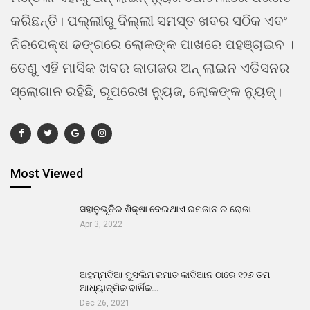
କରିଛନ୍ତି। ପଲ୍ଲୀରୁ ଦିଲ୍ଲୀ ସମସ୍ତ ଖବର ସଠିକ ଏବଂ
ନିରପେକ୍ଷ ଢଙ୍ଗରେ ଲୋକଙ୍କ ପାଖରେ ପହଞ୍ଚାଇବ ।
ତେଣୁ ଏହି ମାସିକ ଖବର କାଗଜର ଅନ୍ ଲାଇନ ଏଡିସନର
ସ୍ଲୋଗାନ ରହିଛି, ରୂପରେଖ ନ୍ୟୁଜ, ଲୋକଙ୍କ ନ୍ୟୁଜ୍।
Most Viewed
ସହାନୁଭୂତିର ଶିକ୍ଷା ଦେଇଥାଏ ରମଜାନ ର ରୋଜା
Apr 3, 2022
ଅହମ୍ମଦିଆ ମୁସଲିମ ଜମାତ କାଦିଆନ ଠାରେ ୧୨୬ ତମ
ଆଧ୍ୟାତ୍ମିକ ବାର୍ଷିକ…
Dec 26, 2021