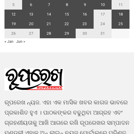
5
6
7
8
9
10
11
12
13
14
15
16
17
18
19
20
21
22
23
24
25
26
27
28
29
30
31
« Jan
Jun »
ରୂପରେଖ ନ୍ୟଜ. ଏହା ଏକ ମାସିକ ଖବର କାଗଜ ଭାବରେ
ପ୍ରକାଶିତ ହୁଏ । ପାଠକଙ୍କର ବଢୁଥିବା ଆଗ୍ରହ ଏବଂ
ଗ୍ରହଣୀୟତାକୁ ଆଖି ଆଗରେ ରଖି ରୂପରେଖର ସମ୍ପାଦନ
ମଣ୍ଡଳୀ ଏହାକୁ ଅନ୍ ଲାଇନ୍ ନ୍ୟୁଜ ପୋର୍ଟାଲରେ ପରିଣତ