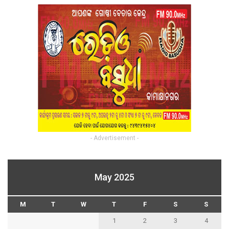
- Advertisement -
May 2025
M
T
W
T
F
S
S
1
2
3
4