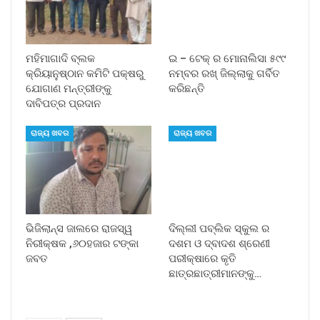
ମହିମାଗାଦି ବ୍ଲକ
ଇ – ଟେକ୍ ର ମୋନାଲିସା ୫୯୯
କ୍ରିୟାନୁଷ୍ଠାନ କମିଟି ପକ୍ଷରୁ
ନମ୍ବର ରଖ୍ ଜିଲ୍ଲାକୁ ଗର୍ବିତ
ଯୋଗାଣ ମନ୍ତ୍ରୀଙ୍କୁ
କରିଛନ୍ତି
ଦାବିପତ୍ର ପ୍ରଦାନ
ରାଜ୍ୟ ଖବର
ରାଜ୍ୟ ଖବର
ଭିଜିଲାନ୍ସ ଜାଲରେ ରାଜସ୍ୱ
ଦିଲ୍ଲୀ ପବ୍ଲିକ ସ୍କୁଲ ର
ନିରୀକ୍ଷକ ,୬୦ହଜାର ଟଙ୍କା
ଦଶମ ଓ ଦ୍ବାଦଶ ଶ୍ରେଣୀ
ଜବତ
ପରୀକ୍ଷାରେ କୃତି
ଛାତ୍ରଛାତ୍ରୀମାନଙ୍କୁ…