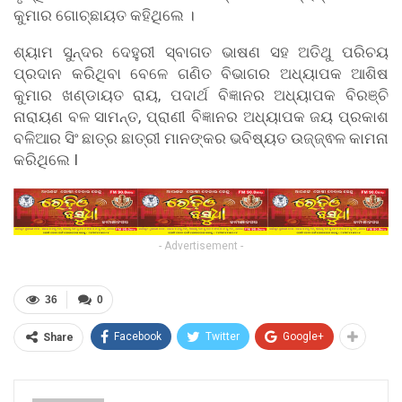
କୁମାର ଗୋଚ୍ଛାୟତ କହିଥିଲେ ।
ଶ୍ୟାମ ସୁନ୍ଦର ଦେହୁରୀ ସ୍ବାଗତ ଭାଷଣ ସହ ଅତିଥୁ ପରିଚୟ
ପ୍ରଦାନ କରିଥିବା ବେଳେ ଗଣିତ ବିଭାଗର ଅଧ୍ୟାପକ ଆଶିଷ
କୁମାର ଖଣ୍ଡାୟତ ରାୟ, ପଦାର୍ଥ ବିଜ୍ଞାନର ଅଧ୍ୟାପକ ବିରଞ୍ଚି
ନାରାୟଣ ବଳ ସାମନ୍ତ, ପ୍ରାଣୀ ବିଜ୍ଞାନର ଅଧ୍ୟାପକ ଜୟ ପ୍ରକାଶ
ବଳିଆର ସିଂ ଛାତ୍ର ଛାତ୍ରୀ ମାନଙ୍କର ଭବିଷ୍ୟତ ଉଜ୍ଜ୍ଵଳ କାମନା
କରିଥିଲେ I
- Advertisement -
36
0
Facebook
Twitter
Google+
Share