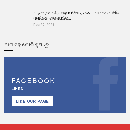
ଅନ୍ତଃରାଷ୍ଟ୍ରୀୟ ଅହମ୍ମଦିଆ ମୁସଲିମ ଜମାଅତର ବାର୍ଷିକ
ସମ୍ମିଳନୀ ପାରସ୍ପରିକ…
Dec 27, 2021
ଆମ ସହ ଯୋଡି ହୁଅନ୍ତୁ
FACEBOOK
LIKES
LIKE OUR PAGE