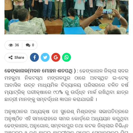
36
0
Share
ଢେଙ୍କାନାଳ(
ମଦନ
ମୋହନ
ଶତପଥି
) :
ଢେଙ୍କାନାଳ ଜିଲ୍ଲା ସଦର
ମହକୁମା ନିକଟସ୍ଥ ମଙ୍ଗଳପୁର ଠାରେ ଅବସ୍ଥିତ ଇ-ଟେକ୍
ଆବାସିକ ଉଚ୍ଚ ମାଧ୍ୟମିକ ବିଦ୍ୟାଳୟ ପରିସରରେ ଚଳିତ ବର୍ଷ
ମ୍ୟାଟ୍ରିକ୍ ପରୀକ୍ଷାରେ ୯୦% ରୁ ଉର୍ଦ୍ଧ୍ବ ମାର୍କ ରଖିଥିବା ଛାତ୍ର
ଛାତ୍ରୀ ମାନଙ୍କୁ ସମ୍ବର୍ଦ୍ଧନା ଜ୍ଞାପନ କରାଯାଇଛି ।
ଅନୁଷ୍ଠାନର ଅଧ୍ୟକ୍ଷ ଡଃ ସୁରେଶ୍ ମିଶ୍ରଙ୍କ ସଭାପତିତ୍ରରେ
ଅନୁଷ୍ଠିତ ଏହି ସମାରୋହରେ ସମର କୋର୍ଡ଼ରେ ଅଧ୍ୟୟନ କରୁଥିବା
ଢେଙ୍କାନାଳ, ଅନୁଗୋଳ, ସମ୍ବଲପୁର ତଥା କଟକ ଜିଲ୍ଲାର ବିଭିନ୍ନ
ଅଞ୍ଚଳରୁ ୨ ଜଣ ଛାତ୍ର ଛାତ୍ରୀଙ୍କ ସମେତ ସେମାନଙ୍କର ପିତା