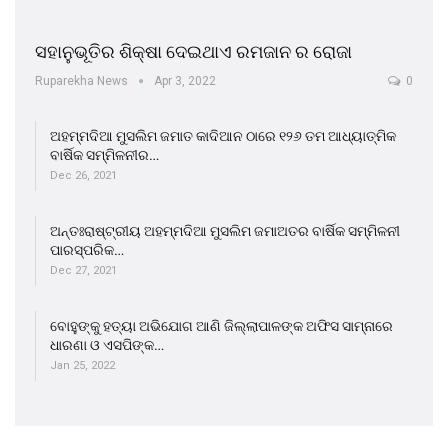
ସହାନୁଭୂତିର ଶିକ୍ଷା ଦେଇଥାଏ ରମଜାନ ର ରୋଜା
Ruparekha News
Apr 3, 2022
0
ଅହମ୍ମଦିଆ ମୁସଲିମ ଜମାତ କାଦିଆନ ଠାରେ ୧୨୬ ତମ ଆଧ୍ୟାତ୍ମିକ
ବାର୍ଷିକ ସମ୍ମିଳନୀର…
Dec 26, 2021
ଅନ୍ତଃରାଷ୍ଟ୍ରୀୟ ଅହମ୍ମଦିଆ ମୁସଲିମ ଜମାଅତର ବାର୍ଷିକ ସମ୍ମିଳନୀ
ପାରସ୍ପରିକ…
Dec 27, 2021
ବୋହୁଙ୍କୁ ହତ୍ୟା ଅଭିଯୋଗ ଆଣି ଜିଲ୍ଲାପାଳଙ୍କ ଅଫିସ ସାମ୍ନାରେ
ଧାରଣା ଓ ଏସପିଙ୍କ…
Jan 25, 2022