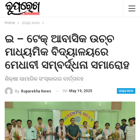
Home
ରାଜ୍ୟ ଖବର
ଇ – ଟେକ୍ ଆବାସିକ ଉଚ୍ଚ
ମାଧ୍ୟମିକ ବିଦ୍ୟାଳୟରେ
ମେଧାବୀ ସମ୍ବର୍ଦ୍ଧନା ସମାରୋହ
ଶିକ୍ଷା ସାମାଜିକ ସଂସ୍କାରର ବାର୍ତ୍ତାବହ
On
May 19, 2025
By
Ruparekha News
ରାଜ୍ୟ ଖବର