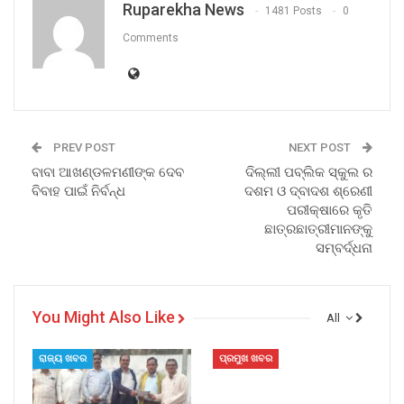
Ruparekha News
1481 Posts
0
Comments
PREV POST
NEXT POST
ବାବା ଆଖଣ୍ଡଳମଣୀଙ୍କ ଦେବ
ଦିଲ୍ଲୀ ପବ୍ଲିକ ସ୍କୁଲ ର
ବିବାହ ପାଇଁ ନିର୍ବନ୍ଧ
ଦଶମ ଓ ଦ୍ବାଦଶ ଶ୍ରେଣୀ
ପରୀକ୍ଷାରେ କୃତି
ଛାତ୍ରଛାତ୍ରୀମାନଙ୍କୁ
ସମ୍ବର୍ଦ୍ଧନା
You Might Also Like
All
ରାଜ୍ୟ ଖବର
ପ୍ରମୁଖ ଖବର