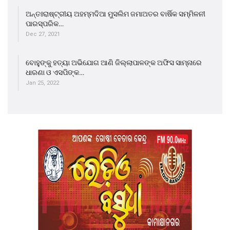
ଅନ୍ତଃରାଷ୍ଟ୍ରୀୟ ଅହମ୍ମଦିଆ ମୁସଲିମ ଜମାଅତର ବାର୍ଷିକ ସମ୍ମିଳନୀ
ପାରସ୍ପରିକ…
Dec 27, 2021
ବୋହୁଙ୍କୁ ହତ୍ୟା ଅଭିଯୋଗ ଆଣି ଜିଲ୍ଲାପାଳଙ୍କ ଅଫିସ ସାମ୍ନାରେ
ଧାରଣା ଓ ଏସପିଙ୍କ…
Jan 25, 2022