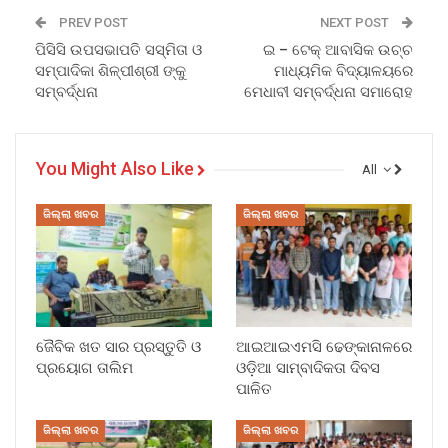
PREV POST
NEXT POST
ପିସିସି ଉପସଭାପତି ସସ୍ମିତା ଓ
ଇ – ଟେକ୍ ଆବାସିକ ଉଚ୍ଚ
ସମ୍ପାଦିକା ଶିଳ୍ପୀଶ୍ରୀ ଙ୍କୁ
ମାଧ୍ୟମିକ ବିଦ୍ୟାଳୟରେ
ସମ୍ବର୍ଦ୍ଧନା
ମେଧାବୀ ସମ୍ବର୍ଦ୍ଧନା ସମାରୋହ
You Might Also Like
All
ଜିଲ୍ଲା ଖବର
ଜିଲ୍ଲା ଖବର
ଜୈବିକ ଖତ ସାର ପ୍ରସ୍ତୁତି ଓ
ଆଇଆଇଏମସି ଢେଙ୍କାନାଳରେ
ପ୍ରୟୋଗ ତାଲିମ
ଓଡ଼ିଆ ସାମ୍ବାଦିକତା ଦିବସ
ପାଳିତ
ଜିଲ୍ଲା ଖବର
ଜିଲ୍ଲା ଖବର