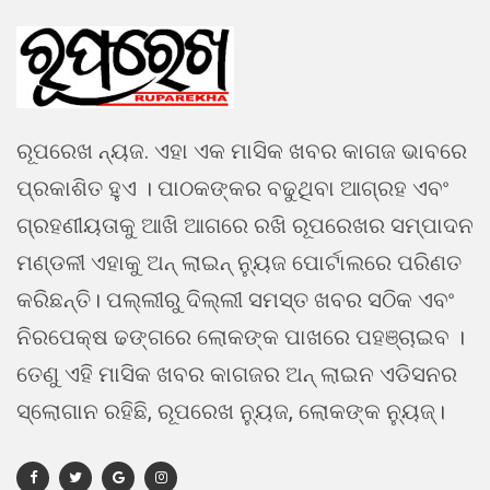
ରୂପରେଖ ନ୍ୟଜ. ଏହା ଏକ ମାସିକ ଖବର କାଗଜ ଭାବରେ
ପ୍ରକାଶିତ ହୁଏ । ପାଠକଙ୍କର ବଢୁଥିବା ଆଗ୍ରହ ଏବଂ
ଗ୍ରହଣୀୟତାକୁ ଆଖି ଆଗରେ ରଖି ରୂପରେଖର ସମ୍ପାଦନ
ମଣ୍ଡଳୀ ଏହାକୁ ଅନ୍ ଲାଇନ୍ ନ୍ୟୁଜ ପୋର୍ଟାଲରେ ପରିଣତ
କରିଛନ୍ତି। ପଲ୍ଲୀରୁ ଦିଲ୍ଲୀ ସମସ୍ତ ଖବର ସଠିକ ଏବଂ
ନିରପେକ୍ଷ ଢଙ୍ଗରେ ଲୋକଙ୍କ ପାଖରେ ପହଞ୍ଚାଇବ ।
ତେଣୁ ଏହି ମାସିକ ଖବର କାଗଜର ଅନ୍ ଲାଇନ ଏଡିସନର
ସ୍ଲୋଗାନ ରହିଛି, ରୂପରେଖ ନ୍ୟୁଜ, ଲୋକଙ୍କ ନ୍ୟୁଜ୍।