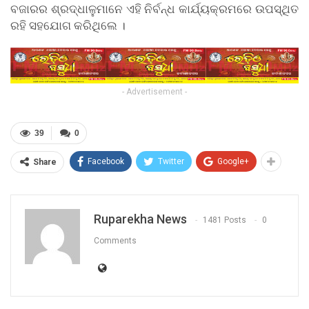
ବଜାରର ଶ୍ରଦ୍ଧାଳୁମାନେ ଏହି ନିର୍ବନ୍ଧ କାର୍ଯ୍ୟକ୍ରମରେ ଉପସ୍ଥିତ
ରହି ସହଯୋଗ କରିଥିଲେ ।
- Advertisement -
39
0
Facebook
Twitter
Google+
Share
Ruparekha News
1481 Posts
0
Comments