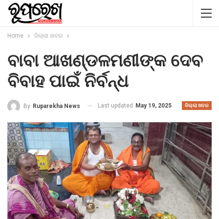
Home
ଜିଲ୍ଲା ଖବର
ବାବା ଆଖଣ୍ଡଳମଣୀଙ୍କ ଦେବ
ବିବାହ ପାଇଁ ନିର୍ବନ୍ଧ
Last updated
May 19, 2025
By
Ruparekha News
ଜିଲ୍ଲା ଖବର