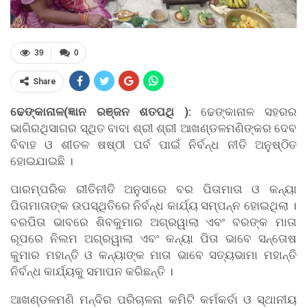
39
0
Share
ଢେଙ୍କାନାଳ(
ଜ୍ଞାନ
ରଞ୍ଜନ
ଶତପଥି
):
ଢେଙ୍କାନାଳ ସହରର
ଭାଗିରଥିସାଗର ସ୍ଥିତ ବାବା ଶ୍ରୀ ଶ୍ରୀ ଆଖଣ୍ଡଳମଣିଙ୍କର ଦେବ
ବିବାହ ଓ ଶୀତଳ ଷଷ୍ଠୀ ପର୍ବ ପାଇଁ ନିର୍ବନ୍ଧ
ନୀତି
ଅନୁଷ୍ଠିତ
ହୋଇଯାଇଛି ।
ପାରମ୍ପରିକ ରୀତିନୀତି ଅନୁସାରେ ବର ପିତାମାତା ଓ କନ୍ୟା
ପିତାମାତାଙ୍କ ଉପସ୍ଥିତିରେ ନିର୍ବନ୍ଧ କାର୍ଯ୍ୟ ସମ୍ପନ୍ନ ହୋଇଥିଲା ।
ବରପିତା ଭାବରେ ଶିବକୁମାର ଅଗ୍ରୱାଲା ଏବଂ ବରଙ୍କ ମାତା
ରୂପରେ ନିଲମ ଅଗ୍ରୱାଲା ଏବଂ କନ୍ୟା ପିତା ଭାବେ ସନ୍ତୋଷ
କୁମାର ମହାନ୍ତି ଓ କନ୍ୟାଙ୍କ ମାତା ଭାବେ ସତ୍ୟଭାମା ମହାନ୍ତି
ନିର୍ବନ୍ଧ କାର୍ଯ୍ୟକୁ ସମାପନ କରିଛନ୍ତି ।
ଆଖଣ୍ଡଳମଣି ମନ୍ଦିର ପରିଚାଳନା କମିଟି କର୍ମକର୍ତା ଓ ସ୍ଥାନୀୟ