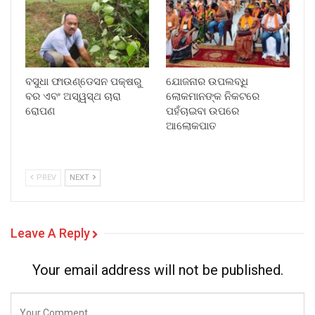
ବସୁଧା ଫାଉଣ୍ଡେସନ ପକ୍ଷରୁ
ଯୋଜନାର ଉପଲବ୍ଧି
ବର ଏବଂ ଅସ୍ୱସ୍ଥ ଚାରା
ଲୋକମାନଙ୍କ ନିକଟରେ
ରୋପଣ
ପହଁଚାଇବା ଉପରେ
ଆଲୋକପାତ
PREV
NEXT
Leave A Reply
Your email address will not be published.