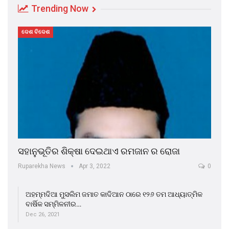
Trending Now
ଦେଶ ବିଦେଶ
ସହାନୁଭୂତିର ଶିକ୍ଷା ଦେଇଥାଏ ରମଜାନ ର ରୋଜା
Ruparekha News
Apr 3, 2022
0
ଅହମ୍ମଦିଆ ମୁସଲିମ ଜମାତ କାଦିଆନ ଠାରେ ୧୨୬ ତମ ଆଧ୍ୟାତ୍ମିକ
ବାର୍ଷିକ ସମ୍ମିଳନୀର…
Dec 26, 2021