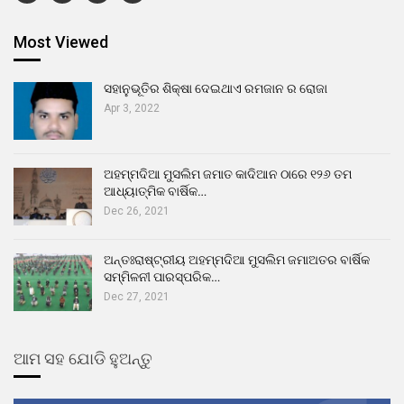
Most Viewed
ସହାନୁଭୂତିର ଶିକ୍ଷା ଦେଇଥାଏ ରମଜାନ ର ରୋଜା
Apr 3, 2022
ଅହମ୍ମଦିଆ ମୁସଲିମ ଜମାତ କାଦିଆନ ଠାରେ ୧୨୬ ତମ
ଆଧ୍ୟାତ୍ମିକ ବାର୍ଷିକ…
Dec 26, 2021
ଅନ୍ତଃରାଷ୍ଟ୍ରୀୟ ଅହମ୍ମଦିଆ ମୁସଲିମ ଜମାଅତର ବାର୍ଷିକ
ସମ୍ମିଳନୀ ପାରସ୍ପରିକ…
Dec 27, 2021
ଆମ ସହ ଯୋଡି ହୁଅନ୍ତୁ