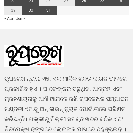
22
23
24
25
26
27
28
29
30
31
« Apr
Jun »
ରୂପରେଖ ନ୍ୟଜ. ଏହା ଏକ ମାସିକ ଖବର କାଗଜ ଭାବରେ
ପ୍ରକାଶିତ ହୁଏ । ପାଠକଙ୍କର ବଢୁଥିବା ଆଗ୍ରହ ଏବଂ
ଗ୍ରହଣୀୟତାକୁ ଆଖି ଆଗରେ ରଖି ରୂପରେଖର ସମ୍ପାଦନ
ମଣ୍ଡଳୀ ଏହାକୁ ଅନ୍ ଲାଇନ୍ ନ୍ୟୁଜ ପୋର୍ଟାଲରେ ପରିଣତ
କରିଛନ୍ତି। ପଲ୍ଲୀରୁ ଦିଲ୍ଲୀ ସମସ୍ତ ଖବର ସଠିକ ଏବଂ
ନିରପେକ୍ଷ ଢଙ୍ଗରେ ଲୋକଙ୍କ ପାଖରେ ପହଞ୍ଚାଇବ ।