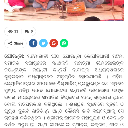
33
0
Share
ଯୋରନ୍ଦା:
ମହିମାଗାଦୀ ପୀଠ ଯୋରନ୍ଦା କୌପୀନଧାରୀ ମହିମା
ସମାଜର ସଭାଗୃହରେ ସନ୍ଥକବି ମହାତ୍ମା ଭୀମଭୋଇଙ୍କ
ଜୟନ୍ତୀଙ୍କ ଜୟନ୍ତୀ କନ୍ଦର୍ପ ବାବାଙ୍କ ଅଧ୍ୟକ୍ଷତାରେ
ଶୁକ୍ରବାର ମଧ୍ୟାହ୍ନରେ ଅନୁଷ୍ଠିତ ହୋଇଯାଇଛି । ମହିମା
ଜ୍ୟୋତିଯାତ୍ରାର ସଂଯୋଜକ ଶିକ୍ଷାବିତ୍ ପ୍ରଦୁ୍ୟମ୍ନ ରଥ ଏଥିରେ
ମୁଖ୍ୟ ଅତିଥି ଭାବେ ଯୋଗଦେଇ ସନ୍ଥକବି ଭୀମଭୋଇ ତାଙ୍କ
ରଚନା ମାଧ୍ୟମରେ ସାମାଜିକ ବିପ୍ଲବର ମହାନ୍ ସୂତ୍ରଧର ଥିଲେ
ବୋଲି ମତପ୍ରକାଶ କରିଥିଲେ । ଈଶ୍ୱର ସୃଷ୍ଟିରେ ସ୍ତ୍ରୀ ଓ
ପୁରୁଷ ଦୁଇଟି ଜାତିଭିନ୍ନ ଅନ୍ୟ କୌଣସି ଜାତି ବ୍ୟବସ୍ଥାକୁ ସେ
ଗ୍ରହଣ କରିନଥିଲେ । ଶ୍ରୀମତ୍ ଭାଗବତ ମହାପୁରାଣ ଓ ବେଦାନ୍ତ
ଦର୍ଶନ ଅନୁଯାୟୀ ସନ୍ଥ ଭୀମଭୋଇ ସ୍ଥାବର, ଜଙ୍ଗମ, କୀଟ ଓ