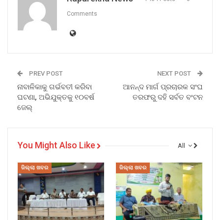
Comments
PREV POST
NEXT POST
ନାବାଳିକାକୁ ଗର୍ଭବତୀ କରିବା
ଆନନ୍ଦ ମାର୍ଗ ପ୍ରଚାରକ ସଂଘ
ଘଟଣା, ଅଭିଯୁକ୍ତକୁ ୧୦ବର୍ଷ
ତରଫରୁ ଦହି ସର୍ବତ ବଂଟନ
ଜେଲ୍
You Might Also Like
All
ଜିଲ୍ଲା ଖବର
ଜିଲ୍ଲା ଖବର