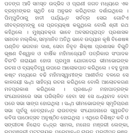
ପତଙ୍ଗ ଆଦି ସମସ୍ତ ଉଦ୍ଭିଦ ଓ ପ୍ରାଣୀ ଜଗତ ମଧ୍ୟରେ ଏକ
ବ୍ରହ୍ମଙ୍କର ସ୍ଥିତି ସେ ଅନୁଭବ କରିଥିବାର ଦର୍ଶାଇଥିଲେ ।
ପିମ୍ପୁଡିଠାରୁ ହାତୀ ପର୍ଯ୍ୟନ୍ତ ସର୍ବତ୍ର ସେଇ ଗୋଟିଏ
ଜୀବବ୍ରହ୍ମଙ୍କୁ ସେ ପ୍ରତ୍ୟକ୍ଷ କରୁଥିଲେ ବୋଲି ଶ୍ରୀ ରଥ
କହିଥିଲେ । ମୁଖ୍ୟବକ୍ତା ଭାବେ ଅବସରପ୍ରାପ୍ତ ପ୍ରଶାସକ
ସନାତନ ମଲ୍ଲିକ, ସମ୍ମାନିତ ଅତିଥି ଭାବେ ଉଦ୍ୟାନ କୃଷି ବିଶେଷଜ୍ଞ
ପଣ୍ଡିତ ଭଗବାନ ଦାଶ, ସେବା ନିବୃତ ଶିକ୍ଷା ପ୍ରଶାସକ ବିଭୁତି
ଭୂଷଣ ବିଶ୍ୱାଳ ଓ ବାର୍ଷିକ ମହିମାଜ୍ୟୋତି ପତ୍ରିକାର ସଂପାଦକ
ବିରଂଚି ନାରାୟଣ ହୋତା ପ୍ରମୁଖ ଯୋଗଦେଇ ଭୀମଭୋଇଙ୍କ
ରଚନା ଓ ବ୍ୟକ୍ତିତ୍ୱ ଉପରେ ଆଲୋକପାତ କରିଥିଲେ । ବହୁ ଦୁଃଖ
କଷ୍ଟ ମଧ୍ୟରେ ବଢି ମହିମାସ୍ୱାମୀଙ୍କ ଆଶୀର୍ବାଦ ବଳରେ ସେ
କାଳଜୟୀ ସନ୍ଥ ସାହିତ୍ୟ ରଚନା କରିଥିଲେ ବୋଲି ଆଲୋଚକଗଣ
ମତପ୍ରକାଶ କରିଥିଲେ । ପ୍ରଶାନ୍ତ ମହାପାତ୍ରଙ୍କ
ସଂଯୋଜନାରେ ସଭା ପରିଚାଳିତ ହେବା ସହ ସେ ଧନ୍ୟବାଦ ଦେବା
ପରେ ସଭା ସାଙ୍ଗ ହୋଇଥିଲା । ସନ୍ଥ ଭୀମଭୋଇଙ୍କ ସ୍ମୃତିଚାରଣ
ସଭା ପୂର୍ବରୁ ନେତ୍ରାନନ୍ଦ ରାଉତଙ୍କ ସଂଯୋଜନାରେ ସ୍ୱରଚିତ
କବିତା ପାଠୋତ୍ସବ ଅନୁଷ୍ଠିତ ହୋଇଥିଲା । ଏଥିରେ ବିଶିଷ୍ଟ କବି ଓ
ସଙ୍ଗୀତଜ୍ଞ ନିରୋଦ ଚନ୍ଦ୍ର ସାମଲ, ମନୋଜ ମଞ୍ଜରୀ ଲେଙ୍କା,
ରୂପମଞ୍ଜରୀ ପଟ୍ଟନାୟକ, ପ୍ରେମାନନ୍ଦ ରାଉତ, ପ୍ରଦୀପ୍ତ ଭଞ୍ଜ,