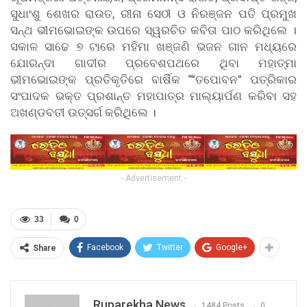
ସୁଧାଂଶୁ ଶେଖର ରାଉତ, ରୀନା ସେଠୀ ଓ ନିରଞ୍ଜନ ପତି ପ୍ରମୁଖ
ସନ୍ଥ ଭୀମଭୋଇଙ୍କ ଉପରେ ସ୍ୱରଚିତ କବିତା ପାଠ କରିଥିଲେ ।
ସକାଳ ସାଢେ ୭ ଟାରେ ମହିମା ଖଞ୍ଜଣି ଭଜନ ଗାନ ମଧ୍ୟରେ
ଯୋରନ୍ଦା ଗାଦୀର ପ୍ରବେଶପଥରେ ଥିବା ମହାତ୍ମା
ଭୀମଭୋଇଙ୍କ ପ୍ରତିକୃତିରେ ବାର୍ଷିକ “”ତପୋବନ” ପତ୍ରିକାର
ସଂପାଦକ ଭକ୍ତ ପ୍ରଶାନ୍ତ ମହାପାତ୍ର ମାଲ୍ୟାର୍ପଣ କରିବା ସହ
ଅଖଣ୍ଡବତୀ ଉତ୍ସର୍ଗ କରିଥିଲେ ।
- Advertisement -
33
0
Facebook
Twitter
Google+
Share
Ruparekha News
1484 Posts
0