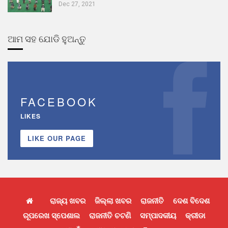
Dec 27, 2021
ଆମ ସହ ଯୋଡି ହୁଅନ୍ତୁ
FACEBOOK
LIKES
LIKE OUR PAGE
ରାଜ୍ୟ ଖବର
ଜିଲ୍ଲା ଖବର
ରାଜନୀତି
ଦେଶ ବିଦେଶ
ରୂପରେଖ ସ୍ପେଶାଲ
ରାଜନୀତି ଚଟଣି
ସମ୍ପାଦକୀୟ
କ୍ରୀଡା