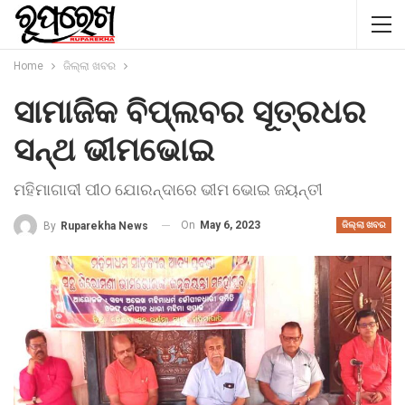
Home
ଜିଲ୍ଲା ଖବର
ସାମାଜିକ ବିପ୍ଲବର ସୂତ୍ରଧର
ସନ୍ଥ ଭୀମଭୋଇ
ମହିମାଗାଦୀ ପୀଠ ଯୋରନ୍ଦାରେ ଭୀମ ଭୋଇ ଜୟନ୍ତୀ
On
May 6, 2023
By
Ruparekha News
ଜିଲ୍ଲା ଖବର