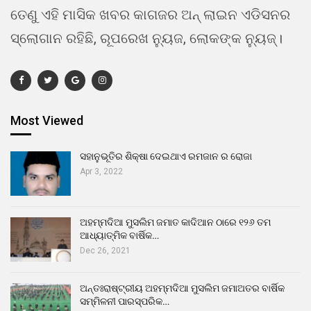
ତେଣୁ ଏହି ମାସିକ ଖବର କାଗଜର ଅନ୍ ଲାଇନ ଏଡିସନର
ସ୍ଲୋଗାନ ରହିଛି, ରୂପରେଖ ନ୍ୟୁଜ, ଲୋକଙ୍କ ନ୍ୟୁଜ୍।
Most Viewed
ସହାନୁଭୂତିର ଶିକ୍ଷା ଦେଇଥାଏ ରମଜାନ ର ରୋଜା
Apr 3, 2022
ଅହମ୍ମଦିଆ ମୁସଲିମ ଜମାତ କାଦିଆନ ଠାରେ ୧୨୬ ତମ
ଆଧ୍ୟାତ୍ମିକ ବାର୍ଷିକ…
Dec 26, 2021
ଅନ୍ତଃରାଷ୍ଟ୍ରୀୟ ଅହମ୍ମଦିଆ ମୁସଲିମ ଜମାଅତର ବାର୍ଷିକ
ସମ୍ମିଳନୀ ପାରସ୍ପରିକ…