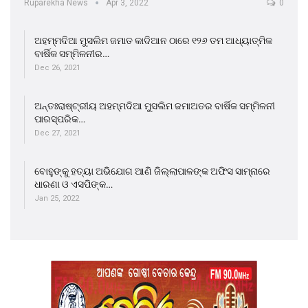
Ruparekha News
Apr 3, 2022
0
ଅହମ୍ମଦିଆ ମୁସଲିମ ଜମାତ କାଦିଆନ ଠାରେ ୧୨୬ ତମ ଆଧ୍ୟାତ୍ମିକ
ବାର୍ଷିକ ସମ୍ମିଳନୀର…
Dec 26, 2021
ଅନ୍ତଃରାଷ୍ଟ୍ରୀୟ ଅହମ୍ମଦିଆ ମୁସଲିମ ଜମାଅତର ବାର୍ଷିକ ସମ୍ମିଳନୀ
ପାରସ୍ପରିକ…
Dec 27, 2021
ବୋହୁଙ୍କୁ ହତ୍ୟା ଅଭିଯୋଗ ଆଣି ଜିଲ୍ଲାପାଳଙ୍କ ଅଫିସ ସାମ୍ନାରେ
ଧାରଣା ଓ ଏସପିଙ୍କ…
Jan 25, 2022