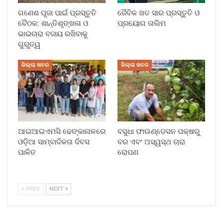
ଗଣେଶ ପୂଜା ପାଇଁ ପ୍ରସ୍ତୁତି
ଜୈବିକ ଖତ ସାର ପ୍ରସ୍ତୁତି ଓ
ବୈଠକ: ଶାନ୍ତିଶୃଙ୍ଖଳା ଓ
ପ୍ରୟୋଗ ତାଲିମ
ଭାଇଚାରା ବଜାୟ ରଖିବାକୁ
ଗୁରୁତ୍ୱ
ଜିଲ୍ଲା ଖବର
ଜିଲ୍ଲା ଖବର
ଆଇଆଇଏମସି ଢେଙ୍କାନାଳରେ
ବସୁଧା ଫାଉଣ୍ଡେସନ ପକ୍ଷରୁ
ଓଡ଼ିଆ ସାମ୍ବାଦିକତା ଦିବସ
ବର ଏବଂ ଅସ୍ୱସ୍ଥ ଚାରା
ପାଳିତ
ରୋପଣ
PREV
NEXT