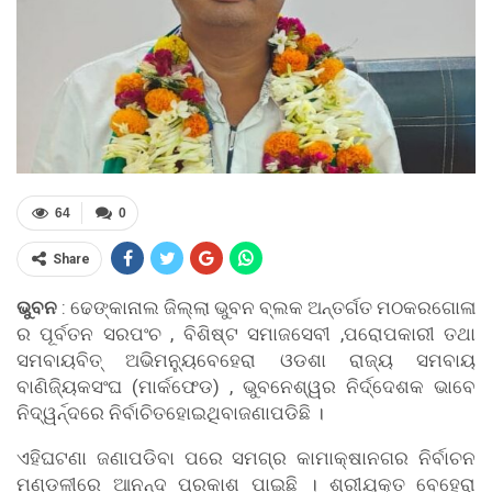
64
0
Share
ଭୁବନ
: ଢେଙ୍କାନାଲ ଜିଲ୍ଲା ଭୁବନ ବ୍ଲକ ଅନ୍ତର୍ଗତ ମଠକରଗୋଳା
ର ପୂର୍ବତନ ସରପଂଚ , ବିଶିଷ୍ଟ ସମାଜସେବୀ ,ପରୋପକାରୀ ତଥା
ସମବାୟବିତ୍ ଅଭିମନ୍ୟୁବେହେରା ଓଡଶା ରାଜ୍ୟ ସମବାୟ
ବାଣିଜି୍ୟକସଂଘ (ମାର୍କଫେଡ) , ଭୁବନେଶ୍ୱର ନିର୍ଦ୍ଦେଶକ ଭାବେ
ନିଦ୍ୱର୍ନ୍ଦରେ ନିର୍ବାଚିତହୋଇଥିବାଜଣାପଡିଛି ।
ଏହିଘଟଣା ଜଣାପଡିବା ପରେ ସମଗ୍ର କାମାକ୍ଷାନଗର ନିର୍ବାଚନ
ମଣ୍ଡଳୀରେ ଆନନ୍ଦ ପ୍ରକାଶ ପାଇଛି । ଶ୍ରୀଯୁକ୍ତ ବେହେରା