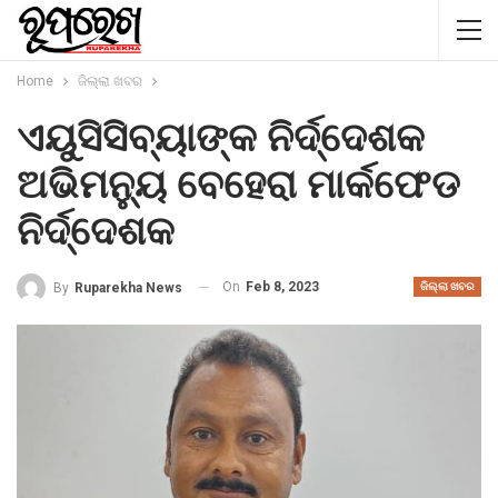
Home
ଜିଲ୍ଲା ଖବର
ଏୟୁସିସିବ୍ୟାଙ୍କ ନିର୍ଦ୍ଦେଶକ
ଅଭିମନ୍ୟୁ ବେହେରା ମାର୍କଫେଡ
ନିର୍ଦ୍ଦେଶକ
On
Feb 8, 2023
By
Ruparekha News
ଜିଲ୍ଲା ଖବର