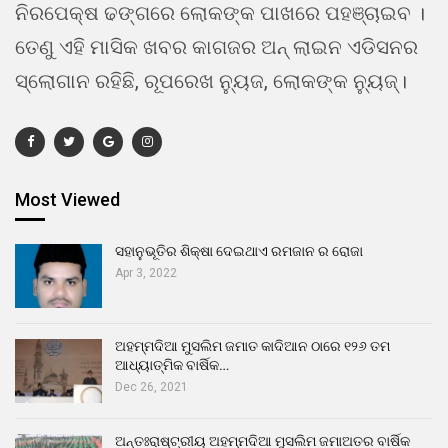
ନିରପେକ୍ଷ ଢଙ୍ଗରେ ଲୋକଙ୍କ ପାଖରେ ପହଞ୍ଚାଇବ ।
ତେଣୁ ଏହି ମାସିକ ଖବର କାଗଜର ଅନ୍ ଲାଇନ ଏଡିସନର
ସ୍ଲୋଗାନ ରହିଛି, ରୂପରେଖ ନ୍ୟୁଜ, ଲୋକଙ୍କ ନ୍ୟୁଜ୍।
Most Viewed
ସହାନୁଭୂତିର ଶିକ୍ଷା ଦେଇଥାଏ ରମଜାନ ର ରୋଜା
Apr 3, 2022
ଅହମ୍ମଦିଆ ମୁସଲିମ ଜମାତ କାଦିଆନ ଠାରେ ୧୨୬ ତମ
ଆଧ୍ୟାତ୍ମିକ ବାର୍ଷିକ…
Dec 26, 2021
ଅନ୍ତଃରାଷ୍ଟ୍ରୀୟ ଅହମ୍ମଦିଆ ମୁସଲିମ ଜମାଅତର ବାର୍ଷିକ