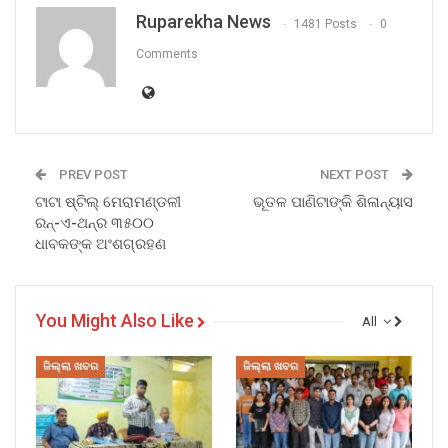
Ruparekha News
1481 Posts
0
Comments
PREV POST
NEXT POST
ଟାଟା ଷ୍ଟିଲ୍ ମେରାମଣ୍ଡଳୀ
ଭୂତଳ ପାଣିଟାଙ୍କି ଶିଳାନ୍ୟାସ
ରନ୍-ଏ-ଥନ୍ର ୩୫୦୦
ଧାବକଙ୍କ ଅଂଶଗ୍ରହଣ
You Might Also Like
All
ଜିଲ୍ଲା ଖବର
ଜିଲ୍ଲା ଖବର