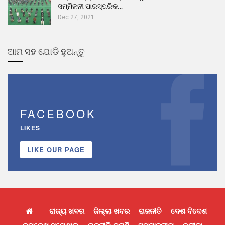
ସମ୍ମିଳନୀ ପାରସ୍ପରିକ…
Dec 27, 2021
ଆମ ସହ ଯୋଡି ହୁଅନ୍ତୁ
FACEBOOK
LIKES
LIKE OUR PAGE
ରାଜ୍ୟ ଖବର
ଜିଲ୍ଲା ଖବର
ରାଜନୀତି
ଦେଶ ବିଦେଶ