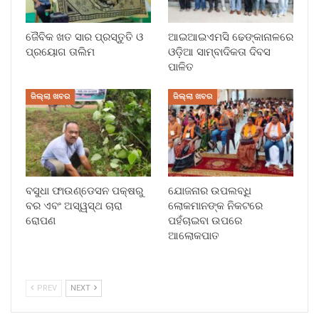
ଜୈବିକ ଖତ ସାର ପ୍ରସ୍ତୁତି ଓ
ଆଇଆଇଏମସି ଢେଙ୍କାନାଳରେ
ପ୍ରୟୋଗ ତାଲିମ
ଓଡ଼ିଆ ସାମ୍ବାଦିକତା ଦିବସ
ପାଳିତ
ଜିଲ୍ଲା ଖବର
ଜିଲ୍ଲା ଖବର
ବସୁଧା ଫାଉଣ୍ଡେସନ ପକ୍ଷରୁ
ଯୋଜନାର ଉପଲବ୍ଧି
ବର ଏବଂ ଅସ୍ୱସ୍ଥ ଚାରା
ଲୋକମାନଙ୍କ ନିକଟରେ
ରୋପଣ
ପହଁଚାଇବା ଉପରେ
ଆଲୋକପାତ
PREV
NEXT