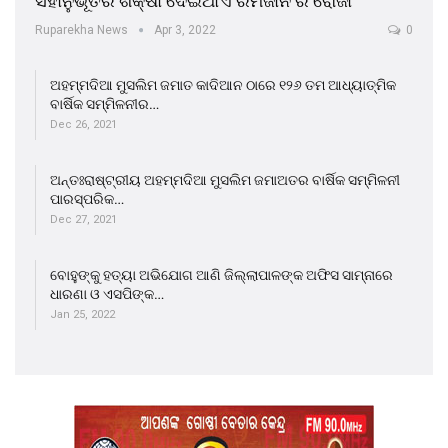
ସହାନୁଭୂତିର ଶିକ୍ଷା ଦେଇଥାଏ ରମଜାନ ର ରୋଜା
Ruparekha News
Apr 3, 2022
0
ଅହମ୍ମଦିଆ ମୁସଲିମ ଜମାତ କାଦିଆନ ଠାରେ ୧୨୬ ତମ ଆଧ୍ୟାତ୍ମିକ
ବାର୍ଷିକ ସମ୍ମିଳନୀର…
Dec 26, 2021
ଅନ୍ତଃରାଷ୍ଟ୍ରୀୟ ଅହମ୍ମଦିଆ ମୁସଲିମ ଜମାଅତର ବାର୍ଷିକ ସମ୍ମିଳନୀ
ପାରସ୍ପରିକ…
Dec 27, 2021
ବୋହୁଙ୍କୁ ହତ୍ୟା ଅଭିଯୋଗ ଆଣି ଜିଲ୍ଲାପାଳଙ୍କ ଅଫିସ ସାମ୍ନାରେ
ଧାରଣା ଓ ଏସପିଙ୍କ…
Jan 25, 2022