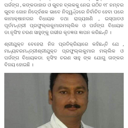
ପର୍ଜଙ୍ଗ , କଙ୍କଡାହାଡ ଓ ଭୁବନ ବ୍ଲକକୁ ନେଇ ଗଠିତ ୧୮ ନମ୍ବର
ଭୁବନ ଜୋନ ନିଦେ୍ର୍ଦଶକ ଭାବେ ନିଦ୍ୱର୍ନ୍ଦରେ ନିର୍ବାଚିତ ହେବା ପରେ
କାମାକ୍ଷାନଗର ବିଧାୟକ ତଥା ରାଜ୍ୟଖଣି , ଇସ୍ପାତଓ
ପୂର୍ତମନ୍ତ୍ରୀ ପ୍ରଫୁଲ୍ଲକୁମାରମଲ୍ଲିକ ଓ ପର୍ଜଙ୍ଗ ବିଧାୟକ
ଡା.ନୃସିଂହ ଚରଣ ସାହୁଙ୍କୁ ଗଭୀର କୃତଜ୍ଞତା ଜ୍ଞାପନ କରିଛନ୍ତି ।
ଶ୍ରୀଯୁକ୍ତ ବେହେରା ନିଜ ପ୍ରତିକ୍ରିୟାରେ କହିଛନ୍ତି ଯେ ,
ମାନ୍ୟବରମନ୍ତ୍ରୀଶ୍ରୀଯୁକ୍ତ ପ୍ରଫୁଲ୍ଲକୁମାର ମଲ୍ଲିକ ଓ
ପର୍ଜଙ୍ଗ ବିଧାୟକଡା. ନୃସିଂହ ଚରଣ ସାହୁ ଙ୍କ ଯୋଗୁ ତାଙ୍କର
ବିଜୟ ହୋଇଛି ।