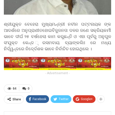
ଶ୍ରୀଯୁକ୍ତ ବେହେରା ମୁଖ୍ୟମନ୍ତ୍ରୀ ନବୀନ ପଟ୍ଟନାୟକ ଙ୍କ
ଆଦର୍ଶରେ ଅନୁପ୍ରାଣୀତହୋଇବିଜୁଜନତା ଦଳର ଜଣେ ସକ୍ରିୟକର୍ମୀ
ଭାବେ ଦୀର୍ଘ ୨୫ ବର୍ଷହେଲା କାମ କରୁଛନ୍ତି ଓ ଏହା ପୂର୍ବରୁ ଅନୁଗୁଳ
ସଂଯୁକ୍ତ କେନ୍ଦ ୍ରସମବାୟ ବ୍ୟାଙ୍କଲିଃ ରେ ମଧ୍ୟ
ନିର୍ଦ୍ୱନ୍ଦରେ ନିଦେ୍ର୍ଦଶକ ଭାବେ ନିର୍ବାଚିତ ହୋଇଥିଲେ ।
- Advertisement -
64
0
Facebook
Twitter
Google+
Share