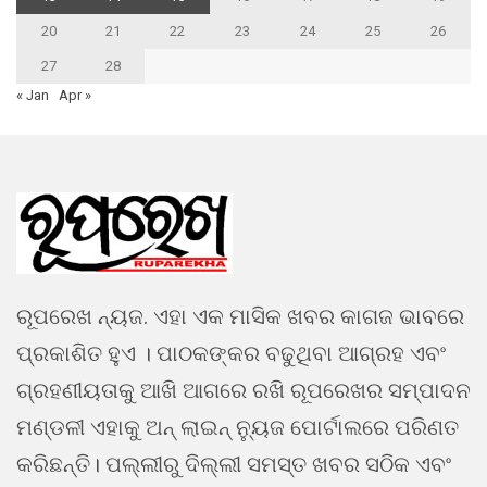
20
21
22
23
24
25
26
27
28
« Jan
Apr »
ରୂପରେଖ ନ୍ୟଜ. ଏହା ଏକ ମାସିକ ଖବର କାଗଜ ଭାବରେ
ପ୍ରକାଶିତ ହୁଏ । ପାଠକଙ୍କର ବଢୁଥିବା ଆଗ୍ରହ ଏବଂ
ଗ୍ରହଣୀୟତାକୁ ଆଖି ଆଗରେ ରଖି ରୂପରେଖର ସମ୍ପାଦନ
ମଣ୍ଡଳୀ ଏହାକୁ ଅନ୍ ଲାଇନ୍ ନ୍ୟୁଜ ପୋର୍ଟାଲରେ ପରିଣତ
କରିଛନ୍ତି। ପଲ୍ଲୀରୁ ଦିଲ୍ଲୀ ସମସ୍ତ ଖବର ସଠିକ ଏବଂ