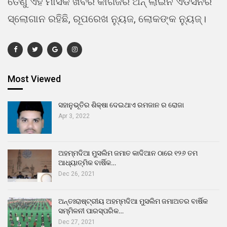
ତେଣୁ ଏହି ମାସିକ ଖବର କାଗଜର ଅନ୍ ଲାଇନ ଏଡିସନର
ସ୍ଲୋଗାନ ରହିଛି, ରୂପରେଖ ନ୍ୟୁଜ, ଲୋକଙ୍କ ନ୍ୟୁଜ୍।
Most Viewed
ସହାନୁଭୂତିର ଶିକ୍ଷା ଦେଇଥାଏ ରମଜାନ ର ରୋଜା
Apr 3, 2022
ଅହମ୍ମଦିଆ ମୁସଲିମ ଜମାତ କାଦିଆନ ଠାରେ ୧୨୬ ତମ
ଆଧ୍ୟାତ୍ମିକ ବାର୍ଷିକ…
Dec 26, 2021
ଅନ୍ତଃରାଷ୍ଟ୍ରୀୟ ଅହମ୍ମଦିଆ ମୁସଲିମ ଜମାଅତର ବାର୍ଷିକ
ସମ୍ମିଳନୀ ପାରସ୍ପରିକ…
Dec 27, 2021