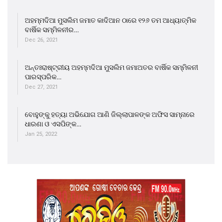
ଅହମ୍ମଦିଆ ମୁସଲିମ ଜମାତ କାଦିଆନ ଠାରେ ୧୨୬ ତମ ଆଧ୍ୟାତ୍ମିକ
ବାର୍ଷିକ ସମ୍ମିଳନୀର…
Dec 26, 2021
ଅନ୍ତଃରାଷ୍ଟ୍ରୀୟ ଅହମ୍ମଦିଆ ମୁସଲିମ ଜମାଅତର ବାର୍ଷିକ ସମ୍ମିଳନୀ
ପାରସ୍ପରିକ…
Dec 27, 2021
ବୋହୁଙ୍କୁ ହତ୍ୟା ଅଭିଯୋଗ ଆଣି ଜିଲ୍ଲାପାଳଙ୍କ ଅଫିସ ସାମ୍ନାରେ
ଧାରଣା ଓ ଏସପିଙ୍କ…
Jan 25, 2022