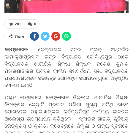
201
0
Share
ଢେଙ୍କାନାଳ
:ଢେଙ୍କାନାଳ ସଦର ବ୍ଲକ୍ ଅନ୍ତର୍ଗତ
କାମାକ୍ଷାପ୍ରସାଦ ଇଚ୍ଚ ବିଦ୍ୟାଳୟ ଗୋବିନ୍ଦପୁର ଠାରେ
ବିଦ୍ୟାଳୟର ଶାରୀରିକ ଶିକ୍ଷା ଶିକ୍ଷକ ନରେଶ କୁମାର
ମହାରଣାଙ୍କର ଅବସର କାଳୀନ ସମ୍ବର୍ଦ୍ଧନା ସଭା ବିଦ୍ୟାଳୟର
ପ୍ରଧାନଶିକ୍ଷକ ସଦାନନ୍ଦ ଭୋଳଙ୍କ ସଭାପତିତ୍ୱରେ ଅନୁଷ୍ଠିତ
ହୋଇଯାଇଅଛି ।
ଉକ୍ତ ଉତ୍ସବରେ ଢେଙ୍କାନାଳ ଜିଲ୍ଲାର ଶାରୀରିକ ଶିକ୍ଷା
ନିରୀକ୍ଷକ ଜ୍ୟୋତି ପ୍ରସାଦ ପରିଡା ମୁଖ୍ୟ ଅତିଥି ଭାବେ
ଯୋଗଦେଇ ମହାରଣାଙ୍କର କର୍ତବ୍ୟନିଷ୍ଠ କର୍ମମୟ ଜୀବନର
ଆଲେଖ୍ୟ ଉପସ୍ଥାପନ କରିଥିଲେ । ସ୍କାଉଟ୍ ଗାଇଡ୍, ଜୁନିଅର୍
ରେଡ୍କ୍ରସ୍ ଓ କ୍ରୀଡା କ୍ଷେତ୍ରରେ ଜିଲ୍ଲା ଓ ରାଜ୍ୟ ସ୍ତରରେ