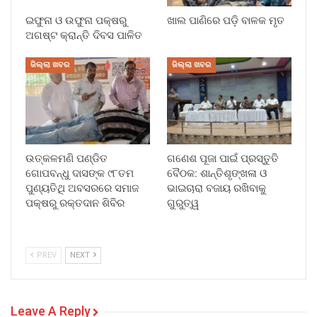
ଇଫୁନା ଓ ଉଫୁନା ପକ୍ଷରୁ
ଖାଲ ପାଣିରେ ପଡ଼ି ବାଳକ ମୃତ
ଅଗଷ୍ଟ କ୍ରାନ୍ତି ଦିବସ ପାଳିତ
ଜିଲ୍ଲା ଖବର
ଜିଲ୍ଲା ଖବର
ଉତ୍କଳମଣି ପଣ୍ଡିତ
ଗଣେଶ ପୂଜା ପାଇଁ ପ୍ରସ୍ତୁତି
ଗୋପବନ୍ଧୁ ଦାସଙ୍କ ୯୮ତମ
ବୈଠକ: ଶାନ୍ତିଶୃଙ୍ଖଳା ଓ
ପୁଣ୍ୟତିଥି ଅବସରରେ ସମାଜ
ଭାଇଚାରା ବଜାୟ ରଖିବାକୁ
ପକ୍ଷରୁ ରକ୍ତଦାନ ଶିବିର
ଗୁରୁତ୍ୱ
PREV
NEXT
Leave A Reply