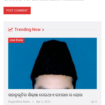
Trending Now
ଦେଶ ବିଦେଶ
ସହାନୁଭୂତିର ଶିକ୍ଷା ଦେଇଥାଏ ରମଜାନ ର ରୋଜା
Ruparekha News
Apr 3, 2022
0