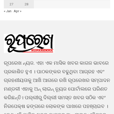
27
28
« Jan
Apr »
ରୂପରେଖ ନ୍ୟଜ. ଏହା ଏକ ମାସିକ ଖବର କାଗଜ ଭାବରେ
ପ୍ରକାଶିତ ହୁଏ । ପାଠକଙ୍କର ବଢୁଥିବା ଆଗ୍ରହ ଏବଂ
ଗ୍ରହଣୀୟତାକୁ ଆଖି ଆଗରେ ରଖି ରୂପରେଖର ସମ୍ପାଦନ
ମଣ୍ଡଳୀ ଏହାକୁ ଅନ୍ ଲାଇନ୍ ନ୍ୟୁଜ ପୋର୍ଟାଲରେ ପରିଣତ
କରିଛନ୍ତି। ପଲ୍ଲୀରୁ ଦିଲ୍ଲୀ ସମସ୍ତ ଖବର ସଠିକ ଏବଂ
ନିରପେକ୍ଷ ଢଙ୍ଗରେ ଲୋକଙ୍କ ପାଖରେ ପହଞ୍ଚାଇବ ।