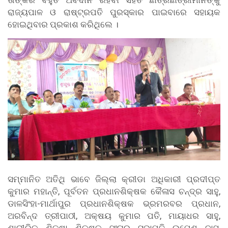
ତାଙ୍କର ବହୁତ ଅବଦାନ ରହିବା ସହିତ ଛାତ୍ରଛାତ୍ରୀମାନଙ୍କୁ
ରାଜ୍ୟପାଳ ଓ ରାଷ୍ଟ୍ରପତି ପୁରସ୍କାର ପାଇବାରେ ସହାୟକ
ହୋଇଥିବାର ପ୍ରକାଶ କରିଥିଲେ ।
ସମ୍ମାନିତ ଅତିଥି ଭାବେ ଜିଲ୍ଲା କ୍ରୀଡା ଅଧିକାରୀ ପ୍ରଦୀପ୍ତ
କୁମାର ମହାନ୍ତି, ପୂର୍ବତନ ପ୍ରଧାନଶିକ୍ଷକ କୈଳାସ ଚନ୍ଦ୍ର ସାହୁ,
ଡାଳସିଂହା-ମାର୍ଥାପୁର ପ୍ରଧାନଶିକ୍ଷକ ଭ୍ରମରବର ପ୍ରଧାନ,
ଅରବିନ୍ଦ ତ୍ରୀପାଠୀ, ଅକ୍ଷୟ କୁମାର ପତି, ମାୟାଧର ସାହୁ,
ଶାରୀରିକ ଶିକ୍ଷା ଶିକ୍ଷକ ସଂଘର ସଭାପତି ଉମେଶ ଦାସ,