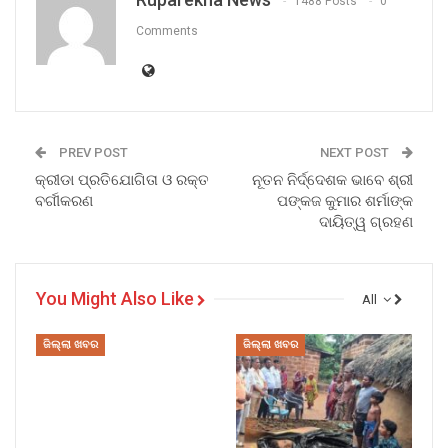
1488 Posts
0
Comments
PREV POST
NEXT POST
କ୍ରୀଡା ପ୍ରତିଯୋଗିତା ଓ ରକ୍ତ
ନୂତନ ନିର୍ଦ୍ଦେଶକ ଭାବେ ଶ୍ରୀ
ବର୍ଗୀକରଣ
ପଙ୍କଜ କୁମାର ଶର୍ମାଙ୍କ
ଦାୟିତ୍ୱ ଗ୍ରହଣ
You Might Also Like
All
ଜିଲ୍ଲା ଖବର
ଜିଲ୍ଲା ଖବର