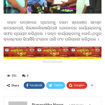
ଉକ୍ତ ଉତ୍ସବରେ ପ୍ରଥମରୁ ଦଶମ ଶ୍ରେଣୀର ସମସ୍ତ
ଛାତ୍ରଛାତ୍ରୀ, ଶିକ୍ଷକଶିକ୍ଷୟିତ୍ରୀ ଯୋଗଦେଇ କାର୍ଯ୍ୟକ୍ରମକୁ
ସଫଳ ରୂପାୟନ କରିଥିଲେ । ଉକ୍ତ କାର୍ଯ୍ୟକ୍ରମକୁ ଗୋବିନ୍ଦପୁର
କ୍ଲଷ୍ଟରର ସିଆର୍ସିସି ପଂଚାନନ ପାଣି ମଂଚ ପରିଚାଳନା କରିଥିଲେ ।
- Advertisement -
201
0
Facebook
Twitter
Google+
Share
Ruparekha News