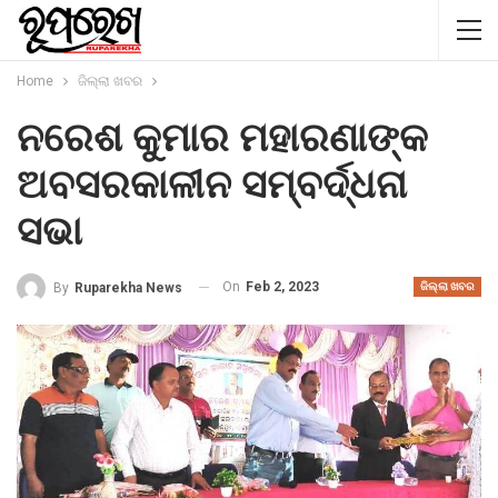
Home
ଜିଲ୍ଲା ଖବର
ନରେଶ କୁମାର ମହାରଣାଙ୍କ
ଅବସରକାଳୀନ ସମ୍ବର୍ଦ୍ଧନା
ସଭା
On
Feb 2, 2023
By
Ruparekha News
ଜିଲ୍ଲା ଖବର