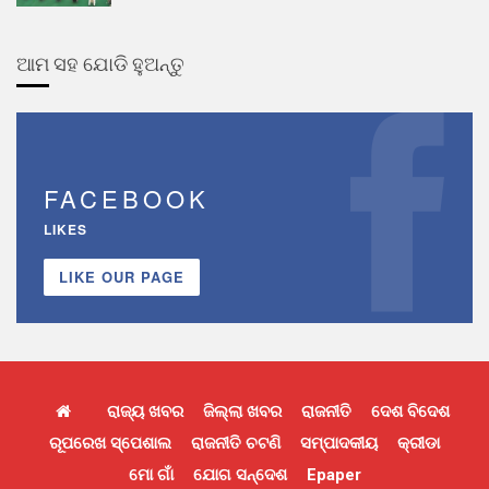
ଆମ ସହ ଯୋଡି ହୁଅନ୍ତୁ
FACEBOOK
LIKES
LIKE OUR PAGE
ରାଜ୍ୟ ଖବର
ଜିଲ୍ଲା ଖବର
ରାଜନୀତି
ଦେଶ ବିଦେଶ
ରୂପରେଖ ସ୍ପେଶାଲ
ରାଜନୀତି ଚଟଣି
ସମ୍ପାଦକୀୟ
କ୍ରୀଡା
ମୋ ଗାଁ
ଯୋଗ ସନ୍ଦେଶ
Epaper