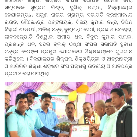
ସମ୍ପାଦକ ସୁବ୍ରତ ମିଶ୍ର, ସୁଶିଲ୍ ପଣ୍ଡା, ବିଦ୍ୟାଳୟର
ଚେୟାରମ୍ୟାନ୍ ଅରୁଣ ରାଉତ, ଗ୍ରାମ୍ୟ ସଭାପତି ବ୍ରହ୍ମାନନ୍ଦ
ରାଉତ, ଶୈଳେନ୍ଦ୍ର ପଟ୍ଟନାୟକ, ବିଜୟ କୁମାର ନନ୍ଦ, ବିପିନ
ବିହାରୀ ଶତପଥୀ, ଅନିଲ୍ ନନ୍ଦ, ଦୁଷ୍ମନ୍ତ ସେଠୀ, ପ୍ରକାଶ ବେହେରା,
ଜୀବନଜ୍ୟୋତି ବିଶ୍ୱାଳ, ଅମୀୟ ଧଳ, ବିଦୁର କୁମାର ସାମଲ,
ପ୍ରଶାନ୍ତ ଧଳ, ସଦର ବ୍ଲକ୍ ଓଷ୍ଠା ସଂଘର ସଭାପତି ସୁବାଷ
ଚନ୍ଦ୍ର ଲେଙ୍କା ପ୍ରମୁଖ ଯୋଗଦେଇ ଶିକ୍ଷକଙ୍କର ଗୁଣଗାନ
କରିଥିଲେ । ବିଦ୍ୟାଳୟର ଶିକ୍ଷକ, ଶିକ୍ଷୟିତ୍ରୀ ଓ ଛାତ୍ରଛାତ୍ରୀ
ଓ ଶାରିରିକ ଶିକ୍ଷା ଶିକ୍ଷକ ସଂଘ ପକ୍ଷରୁ ଉତରୀୟ ଓ ମାନପତ୍ର
ପ୍ରଦାନ କରାଯାଇଥିଲା ।