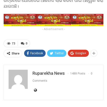
ଉତ୍ସବରେ ଯୋଗଦେଇ ଆଶିର୍ବାଦ ଲାଭ କରିବା ପାଇଁ ଆହ୍ୱାନ କରା
ଯାଇଅଛି।
- Advertisement -
73
0
Facebook
Twitter
Google+
Share
Ruparekha News
1488 Posts
0
Comments