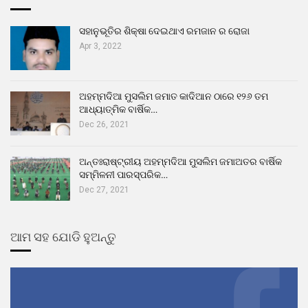
ସହାନୁଭୂତିର ଶିକ୍ଷା ଦେଇଥାଏ ରମଜାନ ର ରୋଜା
Apr 3, 2022
ଅହମ୍ମଦିଆ ମୁସଲିମ ଜମାତ କାଦିଆନ ଠାରେ ୧୨୬ ତମ
ଆଧ୍ୟାତ୍ମିକ ବାର୍ଷିକ…
Dec 26, 2021
ଅନ୍ତଃରାଷ୍ଟ୍ରୀୟ ଅହମ୍ମଦିଆ ମୁସଲିମ ଜମାଅତର ବାର୍ଷିକ
ସମ୍ମିଳନୀ ପାରସ୍ପରିକ…
Dec 27, 2021
ଆମ ସହ ଯୋଡି ହୁଅନ୍ତୁ