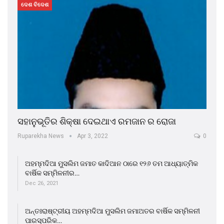
ଦେଶ ବିଦେଶ
ସହାନୁଭୂତିର ଶିକ୍ଷା ଦେଇଥାଏ ରମଜାନ ର ରୋଜା
Ruparekha News
Apr 3, 2022
0
ଅହମ୍ମଦିଆ ମୁସଲିମ ଜମାତ କାଦିଆନ ଠାରେ ୧୨୬ ତମ ଆଧ୍ୟାତ୍ମିକ
ବାର୍ଷିକ ସମ୍ମିଳନୀର…
Dec 26, 2021
ଅନ୍ତଃରାଷ୍ଟ୍ରୀୟ ଅହମ୍ମଦିଆ ମୁସଲିମ ଜମାଅତର ବାର୍ଷିକ ସମ୍ମିଳନୀ
ପାରସ୍ପରିକ…