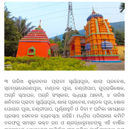
୩ ତାରିଖ ଶୁକ୍ରବାର ପ୍ରାତଃ ସୂର୍ଯ୍ୟପୂଜା, ଶାଲା ପ୍ରବେଶ,
ସ୍ତମ୍ଭତୋରଣପୂଜା, ମଣ୍ଡଳ ପୂଜା, ଚଣ୍ଡୀପାଠ, ରୁଦ୍ରାଭିଷେକ,
ଅଗ୍ନି ସ୍ଥାପନ, ଅଗ୍ନି ସଂସ୍କାର, ସନ୍ଧ୍ୟା ଆଳତୀ, ୪ ତାରିଖ
ଶନିବାର ପ୍ରାତଃ ସୂର୍ଯ୍ୟପୂଜା, ଶାଲା ପ୍ରବେଶ, ମଣ୍ଡଳ ପୂଜା, ଷୋଳ
ପୋଚାର ପୂଜା, ଚଣ୍ଡୀପାଠ, ପୂର୍ଣ୍ଣାହୁତି ଓ ଦିବା ୧ ଘଟିକା ସମୟରେ
ପ୍ରସାଦ ସେବନର ବ୍ୟବସ୍ଥା ରହିଛି। ମନ୍ଦିର ପରିଚାଳନା କମିଟି
ତରଫରୁ ସମସ୍ତ ଭକ୍ତ ଜନ ଓ ଶ୍ରଦ୍ଧାଳୁମାନଙ୍କୁ ଏହି ବାର୍ଷିକ