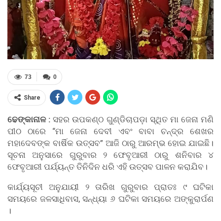
73
0
Share
ଢେଙ୍କାନାଳ :
ସହର ଉପକଣ୍ଠ ଗୁଣ୍ଡିଚାପଡ଼ା ସ୍ଥିତ ମା ଜେନା ମଣି
ପୀଠ ଠାରେ “ମା ଜେନା ଦେବୀ ଏବଂ ବାବା ଚନ୍ଦ୍ର ଶେଖର
ମହାଦେବଙ୍କ ବାର୍ଷିକ ଉତ୍ସବ” ଆଜି ଠାରୁ ଆରମ୍ଭ ହୋଇ ଯାଇଛି।
ସୂଚନା ଅନୁସାରେ ଗୁରୁବାର ୨ ଫେବୃଆରୀ ଠାରୁ ଶନିବାର ୪
ଫେବୃଆରୀ ପର୍ଯ୍ୟନ୍ତ ତିନିଦିନ ଧରି ଏହି ଉତ୍ସବ ପାଳନ କରାଯିବ।
କାର୍ଯ୍ୟସୂଚୀ ଅନୁଯାୟୀ ୨ ତାରିଖ ଗୁରୁବାର ପ୍ରାତଃ ୯ ଘଟିକା
ସମୟରେ ଜଳସାଧିବାସ, ସନ୍ଧ୍ୟା ୬ ଘଟିକା ସମୟରେ ଅଙ୍କୁରାର୍ପଣ
।