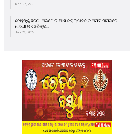
Dec 27, 2021
ବୋହୁଙ୍କୁ ହତ୍ୟା ଅଭିଯୋଗ ଆଣି ଜିଲ୍ଲାପାଳଙ୍କ ଅଫିସ ସାମ୍ନାରେ
ଧାରଣା ଓ ଏସପିଙ୍କ…
Jan 25, 2022