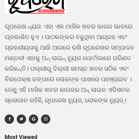
ରୂପରେଖ ନ୍ୟଜ. ଏହା ଏକ ମାସିକ ଖବର କାଗଜ ଭାବରେ
ପ୍ରକାଶିତ ହୁଏ । ପାଠକଙ୍କର ବଢୁଥିବା ଆଗ୍ରହ ଏବଂ
ଗ୍ରହଣୀୟତାକୁ ଆଖି ଆଗରେ ରଖି ରୂପରେଖର ସମ୍ପାଦନ
ମଣ୍ଡଳୀ ଏହାକୁ ଅନ୍ ଲାଇନ୍ ନ୍ୟୁଜ ପୋର୍ଟାଲରେ ପରିଣତ
କରିଛନ୍ତି। ପଲ୍ଲୀରୁ ଦିଲ୍ଲୀ ସମସ୍ତ ଖବର ସଠିକ ଏବଂ
ନିରପେକ୍ଷ ଢଙ୍ଗରେ ଲୋକଙ୍କ ପାଖରେ ପହଞ୍ଚାଇବ ।
ତେଣୁ ଏହି ମାସିକ ଖବର କାଗଜର ଅନ୍ ଲାଇନ ଏଡିସନର
ସ୍ଲୋଗାନ ରହିଛି, ରୂପରେଖ ନ୍ୟୁଜ, ଲୋକଙ୍କ ନ୍ୟୁଜ୍।
Most Viewed