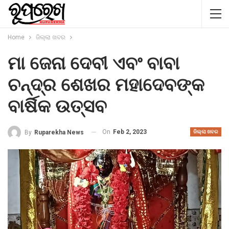
Home
ଜିଲ୍ଲା ଖବର
ମା ଜେନା ଦେବୀ ଏବଂ ବାବା
ଚନ୍ଦ୍ର ଶେଖର ମହାଦେବଙ୍କ
ବାର୍ଷିକ ଉତ୍ସବ
On
Feb 2, 2023
By
Ruparekha News
ଜିଲ୍ଲା ଖବର