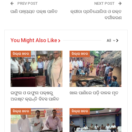
PREV POST
NEXT POST
ପାଣି ପଞ୍ଚାୟତ ପକ୍ଷ ପାଳିତ
କ୍ରୀଡା ପ୍ରତିଯୋଗିତା ଓ ରକ୍ତ
ବର୍ଗୀକରଣ
You Might Also Like
All
ଜିଲ୍ଲା ଖବର
ଜିଲ୍ଲା ଖବର
ଇଫୁନା ଓ ଉଫୁନା ପକ୍ଷରୁ
ଖାଲ ପାଣିରେ ପଡ଼ି ବାଳକ ମୃତ
ଅଗଷ୍ଟ କ୍ରାନ୍ତି ଦିବସ ପାଳିତ
ଜିଲ୍ଲା ଖବର
ଜିଲ୍ଲା ଖବର