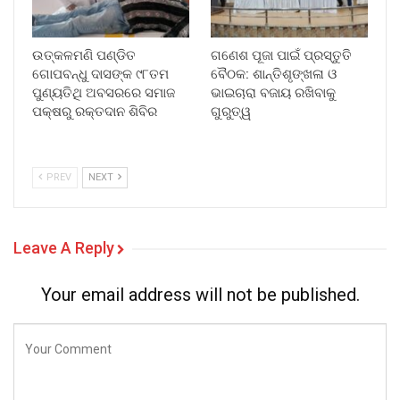
ଉତ୍କଳମଣି ପଣ୍ଡିତ
ଗଣେଶ ପୂଜା ପାଇଁ ପ୍ରସ୍ତୁତି
ଗୋପବନ୍ଧୁ ଦାସଙ୍କ ୯୮ତମ
ବୈଠକ: ଶାନ୍ତିଶୃଙ୍ଖଳା ଓ
ପୁଣ୍ୟତିଥି ଅବସରରେ ସମାଜ
ଭାଇଚାରା ବଜାୟ ରଖିବାକୁ
ପକ୍ଷରୁ ରକ୍ତଦାନ ଶିବିର
ଗୁରୁତ୍ୱ
PREV
NEXT
Leave A Reply
Your email address will not be published.