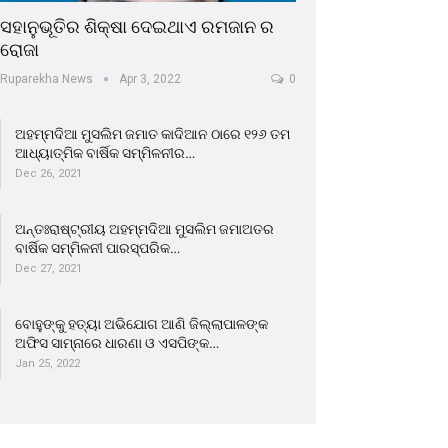
ସହାନୁଭୂତିର ଶିକ୍ଷା ଦେଇଥାଏ ରମଜାନ ର
ରୋଜା
Ruparekha News
Apr 3, 2022
0
ଅହମ୍ମଦିଆ ମୁସଲିମ ଜମାତ କାଦିଆନ ଠାରେ ୧୨୬ ତମ
ଆଧ୍ୟାତ୍ମିକ ବାର୍ଷିକ ସମ୍ମିଳନୀର…
Dec 26, 2021
ଅନ୍ତଃରାଷ୍ଟ୍ରୀୟ ଅହମ୍ମଦିଆ ମୁସଲିମ ଜମାଅତର
ବାର୍ଷିକ ସମ୍ମିଳନୀ ପାରସ୍ପରିକ…
Dec 27, 2021
ବୋହୁଙ୍କୁ ହତ୍ୟା ଅଭିଯୋଗ ଆଣି ଜିଲ୍ଲାପାଳଙ୍କ
ଅଫିସ ସାମ୍ନାରେ ଧାରଣା ଓ ଏସପିଙ୍କ…
Jan 25, 2022