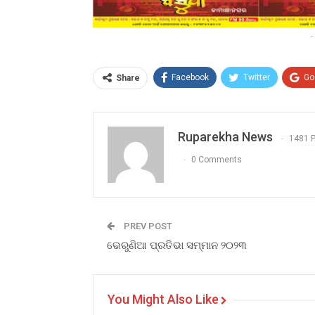
-
Facebook
Twitter
Go
Share
Ruparekha News
1481 
0 Comments
PREV POST
ଭେରୁଣିଆ ପ୍ରତିଭା ସମ୍ମାନ ୨୦୨୩
You Might Also Like