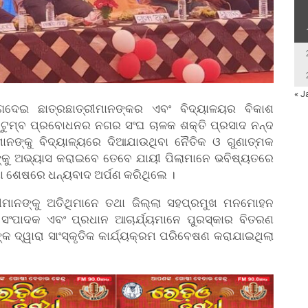
« J
ଦେଇ ଛାତ୍ରଛାତ୍ରୀମାନଙ୍କର ଏବଂ ବିଦ୍ୟାଳୟର ବିକାଶ
ୁଟୁମ୍ବ ପ୍ରବୋଧନର ନଗର ସଂଘ ଚାଳକ ଶକ୍ତି ପ୍ରସାଦ ନନ୍ଦ
ାନଙ୍କୁ ବିଦ୍ୟାଳ୍ୟରେ ଦିଆଯାଉଥିବା ନୈତିକ ଓ ଗୁଣାତ୍ମକ
ଙ୍କୁ ଅଭ୍ୟାସ କରାଇବେ ତେବେ ଯାୟୀ ପିଲାମାନେ ଭବିଷ୍ୟତରେ
ା ଶେଷରେ ଧନ୍ୟବାଦ ଅର୍ପଣ କରିଥିଲେ ।
ମାନଙ୍କୁ ଅତିଥିମାନେ ତଥା ଜିଲ୍ଲା ସହପ୍ରମୁଖ ମନମୋହନ
ରର ସଂପାଦକ ଏବଂ ପ୍ରଧାନ ଆଚାର୍ଯ୍ୟମାନେ ପୁରସ୍କାର ବିତରଣ
ଦ୍ୱାରା ସାଂସ୍କୃତିକ କାର୍ଯ୍ୟକ୍ରମ ପରିବେଷଣ କରାଯାଇଥିଲା