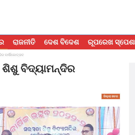
ବର
ରାଜନୀତି
ଦେଶ ବିଦେଶ
ରୂପରେଖ ସ୍ପେଶ
ିର ବାର୍ଷିକୋତ୍ସବ
ିଶୁ ବିଦ୍ୟାମନ୍ଦିର
ଜିଲ୍ଲା ଖବର