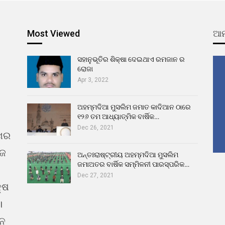
Most Viewed
ଆମ
ସହାନୁଭୂତିର ଶିକ୍ଷା ଦେଇଥାଏ ରମଜାନ ର
ରୋଜା
Apr 3, 2022
ଅହମ୍ମଦିଆ ମୁସଲିମ ଜମାତ କାଦିଆନ ଠାରେ
୧୨୬ ତମ ଆଧ୍ୟାତ୍ମିକ ବାର୍ଷିକ…
Dec 26, 2021
ଖର
ୁଜ
ଅନ୍ତଃରାଷ୍ଟ୍ରୀୟ ଅହମ୍ମଦିଆ ମୁସଲିମ
ଜମାଅତର ବାର୍ଷିକ ସମ୍ମିଳନୀ ପାରସ୍ପରିକ…
Dec 27, 2021
୍ଷ
।
ଇନ