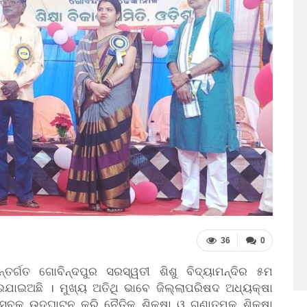
36
0
ର୍ଗତ ଗୋବିନ୍ଦପୁର ସରସ୍ୱତୀ ଶିଶୁ ବିଦ୍ୟାମନ୍ଦିର ୫ମ
ଇଯାଇଅଛି । ମୁଖ୍ୟ ଅତିଥି ଭାବେ ଜିଲ୍ଲାପରିଷଦ ଅଧ୍ୟକ୍ଷା
୍ସବକୁ ଉଦ୍ଘାଟନ କରି ନୈତିକ ଶିକ୍ଷା ଓ ଗୁଣାତ୍ମକ ଶିକ୍ଷା