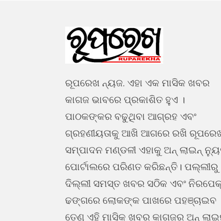
ରୂପରେଖ ନ୍ୟଜ. ଏହା ଏକ ମାସିକ ଖବର
କାଗଜ ଭାବରେ ପ୍ରକାଶିତ ହୁଏ ।
ପାଠକଙ୍କର ବଢୁଥିବା ଆଗ୍ରହ ଏବଂ
ଗ୍ରହଣୀୟତାକୁ ଆଖି ଆଗରେ ରଖି ରୂପରେ
ସମ୍ପାଦନ ମଣ୍ଡଳୀ ଏହାକୁ ଅନ୍ ଲାଇନ୍ ନ୍ୟ
ପୋର୍ଟାଲରେ ପରିଣତ କରିଛନ୍ତି। ପଲ୍ଲୀରୁ
ଦିଲ୍ଲୀ ସମସ୍ତ ଖବର ସଠିକ ଏବଂ ନିରପେକ
ଢଙ୍ଗରେ ଲୋକଙ୍କ ପାଖରେ ପହଞ୍ଚାଇବ 
ତେଣୁ ଏହି ମାସିକ ଖବର କାଗଜର ଅନ୍ ଲା