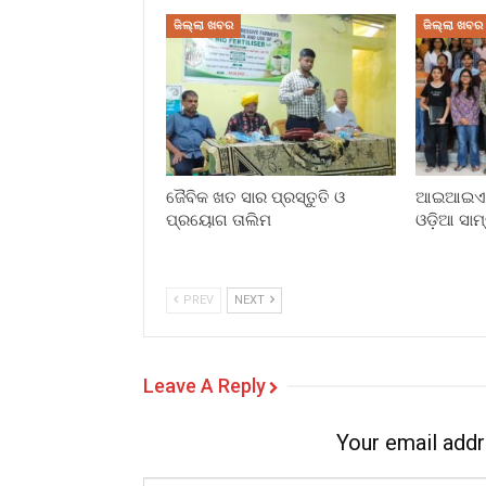
ଜିଲ୍ଲା ଖବର
ଜିଲ୍ଲା ଖବର
ଜୈବିକ ଖତ ସାର ପ୍ରସ୍ତୁତି ଓ
ଆଇଆଇଏମସ
ପ୍ରୟୋଗ ତାଲିମ
ଓଡ଼ିଆ ସାମ
PREV
NEXT
Leave A Reply
Your email addr