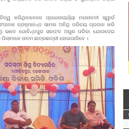
ତ୍ୱ କରିଥିବାବେଳେ ପ୍ରଧାନାଚାର୍ଯ୍ୟା ମଉନାବତୀ ସ୍ୱାଇଁ
 ସଂପାଦକ ବ୍ରହ୍ମାନନ୍ଦ ସାମଲ ଅତିଥି ପରିଚୟ ପ୍ରଦାନ କରି
ିଥି ଭାବେ ଗୋବିନ୍ଦପୁର ସରପଂଚ ଅରୁଣ ପରିଡା ଯୋଗଦେଇ
ଦିର ପିଲାମାନେ ଉତମ ଛାତ୍ରଛାତ୍ରୀ ହୋଇପାରିବେ ।