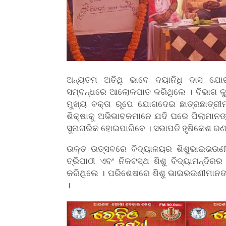
ଅନ୍ୟତମ ଅତିଥି ଭାବେ ଦୟାନିଧି ଦାସ ଯୋଗ
ସମ୍ବନ୍ଧରେ ଆଲୋକପାତ କରିଥିଲେ । ବିଭାଗ କ
ମୁଖ୍ୟ ବକ୍ତା ରୂପେ ଯୋଗଦେଇ ଛାତ୍ରଛାତ୍ରୀମ
ଶିକ୍ଷାକୁ ଅଭିଭାବକମାନେ ଯଦି ଘରେ ପିଲାମାନ
ସୁନାଗରିକ ହୋଇପାରିବେ । ସଭାପତି ହୃଷିକେଶ ରଣ
ଉକ୍ତ ଉତ୍ସବରେ ବିଦ୍ୟାଳୟର ଶିଶୁଭାଇଭଉଣୀ
ତ୍ରିପାଠୀ ଏବଂ ନିକଟସ୍ଥ ଶିଶୁ ବିଦ୍ୟାମନ୍ଦି
କରିଥିଲେ । ପରିଶେଷରେ ଶିଶୁ ଭାଇଭଉଣୀମାନଙ୍କ 
।