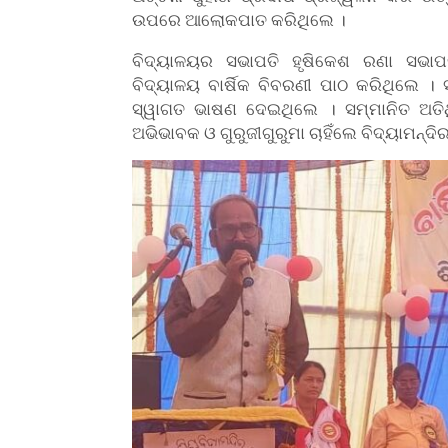
ଉପରେ ଆଲୋକପାତ କରିଥିଲେ ।
ବିଦ୍ୟାଳୟର ସଭାପତି ହୃଷିକେଶ ରଣା ସଭାପତି
ବିଦ୍ୟାଳୟ ବାର୍ଷିକ ବିବରଣୀ ପାଠ କରିଥିଲେ ।
ସ୍ୱାଗତ ଭାଷଣ ଦେଇଥିଲେ । ସମ୍ମାନିତ ଅତ
ଅଭିଭାବକ ଓ ଗୁରୁଜୀଗୁରୁମା ଚାହିଁଲେ ବିଦ୍ୟାମନ୍