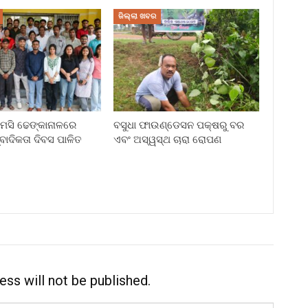
ଜିଲ୍ଲା ଖବର
ି ଢେଙ୍କାନାଳରେ
ବସୁଧା ଫାଉଣ୍ଡେସନ ପକ୍ଷରୁ ବର
୍ବାଦିକତା ଦିବସ ପାଳିତ
ଏବଂ ଅସ୍ୱସ୍ଥ ଚାରା ରୋପଣ
ess will not be published.