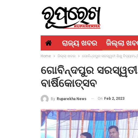
ରାଜ୍ୟ ଖବର
ଜିଲ୍ଲା ଖ
Home
ଜିଲ୍ଲା ଖବର
ଗୋବିନ୍ଦପୁର ସରସ୍ୱତୀ ଶିଶୁ ବିଦ୍ୟାମନ୍ଦ
ଗୋବିନ୍ଦପୁର ସରସ୍ୱତୀ ଶ
ବାର୍ଷିକୋତ୍ସବ
On
Feb 2, 2023
By
Ruparekha News