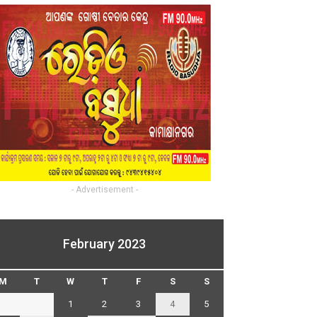
- Advertisement -
February 2023
M
T
W
T
F
S
S
1
2
3
4
5