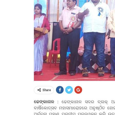
Share
ଢେଙ୍କାନାଳ :
ଢେଙ୍କାନାଳ ସଦର ବ୍ଲକ୍ ଅନ୍ତ
ବାର୍ଷିକୋତ୍ସବ ମହାସମାରୋହରେ ଅନୁଷ୍ଠିତ ହୋ
ଅର୍ଚ୍ଚନା ପୁହାଣ ପ୍ରଦୀପ ପ୍ରଜ୍ୱଳନ କରି ଉତ