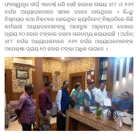
ଫଳସ୍ୱରୂପ ଦୀର୍ଘ ଏକବର୍ଷ ଧରି ସେହି ହାରରେ ଉଭୟ ୪୮୮ ଓ ୬୬୨
ବର୍ଗର ଅଧ୍ୟାପକମାନେ ସମାନ ଦରମା ପାଉଥିଲେ । କିନ୍ତୁ
ବିସ୍ମୟର କଥା ନିକଟରେ ହୋଇଥିବା କ୍ୟାବିନେଟ୍ ନିଷ୍ପତିରେ କିଛି
କର୍ମଚାରୀ ଅଧ୍ୟାପକମାନଙ୍କୁ ଅହେତୁକ ଅନୁକମ୍ପା ଦେଖାଇ
ପ୍ରାୟ ୧୦ ହଜାର ଟଙ୍କାର ଦରମା ତାରତମ୍ୟ କରାଯାଇଛି । ଅର୍ଥାତ୍
୪୮୮ ବର୍ଗର ଅଧ୍ୟାପକମାନେ ୬୬୨ ବର୍ଗର ଅଧ୍ୟାପକମାନଙ୍କ
ଅପେକ୍ଷା ପ୍ରାୟ ୧୦ ହଜାର ଟଙ୍କା ଅଧିକ ପାଇବେ ।