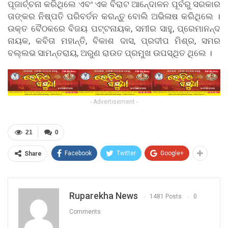
ପୂଜାର୍ଚ୍ଚନା କରିଥିଲେ ଏବଂ ଏକ ବିରାଟ ଆନେ୍ଦାଳନ ପୂର୍ବରୁ ସରକାର
ତାଙ୍କର ନିଷ୍ପତି ପରିବର୍ତନ କରନ୍ତୁ ବୋଲି ଅଭିଳାଷ କରିଥିଲେ ।
ଉକ୍ତ ବୈଠକରେ ବିଜୟ ପଟ୍ଟନାୟକ, ସମୀର ସାହୁ, ପ୍ରେମାନନ୍ଦ
ନାୟକ, କବିତା ମହାନ୍ତି, ବିକାଶ ଦାସ, ପ୍ରଦୀପ ମିଶ୍ର, ସମର
ବଲ୍ଲଭ ସାମନ୍ତରାୟ, ଅରୁଣ ରାଉତ ପ୍ରମୁଖ ଉପସ୍ଥିତ ଥିଲେ ।
- Advertisement -
21
0
Facebook
Twitter
Google+
Share
Ruparekha News
1481 Posts
0
Comments