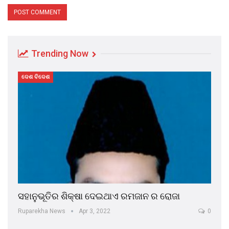
Trending Now
ଦେଶ ବିଦେଶ
ସହାନୁଭୂତିର ଶିକ୍ଷା ଦେଇଥାଏ ରମଜାନ ର ରୋଜା
Ruparekha News
Apr 3, 2022
0