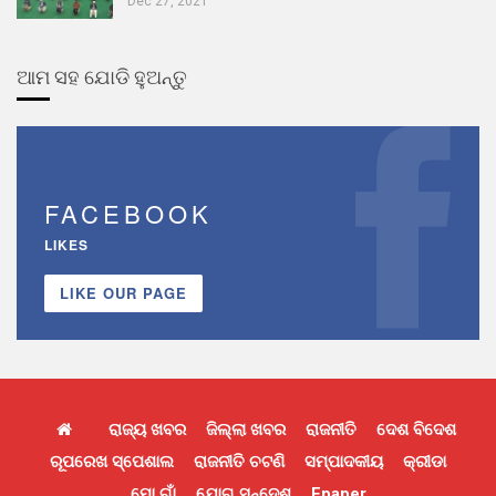
Dec 27, 2021
ଆମ ସହ ଯୋଡି ହୁଅନ୍ତୁ
FACEBOOK
LIKES
LIKE OUR PAGE
ରାଜ୍ୟ ଖବର
ଜିଲ୍ଲା ଖବର
ରାଜନୀତି
ଦେଶ ବିଦେଶ
ରୂପରେଖ ସ୍ପେଶାଲ
ରାଜନୀତି ଚଟଣି
ସମ୍ପାଦକୀୟ
କ୍ରୀଡା
ମୋ ଗାଁ
ଯୋଗ ସନ୍ଦେଶ
Epaper