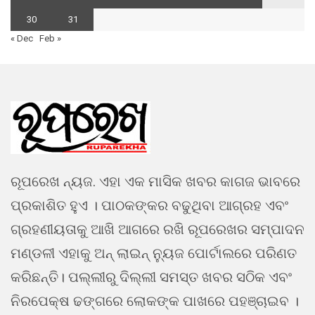
30
31
« Dec
Feb »
ରୂପରେଖ ନ୍ୟଜ. ଏହା ଏକ ମାସିକ ଖବର କାଗଜ ଭାବରେ
ପ୍ରକାଶିତ ହୁଏ । ପାଠକଙ୍କର ବଢୁଥିବା ଆଗ୍ରହ ଏବଂ
ଗ୍ରହଣୀୟତାକୁ ଆଖି ଆଗରେ ରଖି ରୂପରେଖର ସମ୍ପାଦନ
ମଣ୍ଡଳୀ ଏହାକୁ ଅନ୍ ଲାଇନ୍ ନ୍ୟୁଜ ପୋର୍ଟାଲରେ ପରିଣତ
କରିଛନ୍ତି। ପଲ୍ଲୀରୁ ଦିଲ୍ଲୀ ସମସ୍ତ ଖବର ସଠିକ ଏବଂ
ନିରପେକ୍ଷ ଢଙ୍ଗରେ ଲୋକଙ୍କ ପାଖରେ ପହଞ୍ଚାଇବ ।