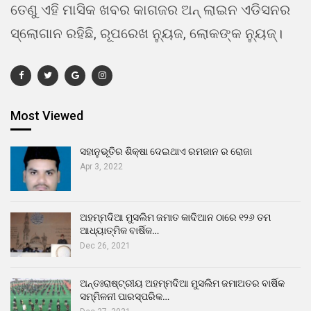
ତେଣୁ ଏହି ମାସିକ ଖବର କାଗଜର ଅନ୍ ଲାଇନ ଏଡିସନର
ସ୍ଲୋଗାନ ରହିଛି, ରୂପରେଖ ନ୍ୟୁଜ, ଲୋକଙ୍କ ନ୍ୟୁଜ୍।
Most Viewed
ସହାନୁଭୂତିର ଶିକ୍ଷା ଦେଇଥାଏ ରମଜାନ ର ରୋଜା
Apr 3, 2022
ଅହମ୍ମଦିଆ ମୁସଲିମ ଜମାତ କାଦିଆନ ଠାରେ ୧୨୬ ତମ
ଆଧ୍ୟାତ୍ମିକ ବାର୍ଷିକ…
Dec 26, 2021
ଅନ୍ତଃରାଷ୍ଟ୍ରୀୟ ଅହମ୍ମଦିଆ ମୁସଲିମ ଜମାଅତର ବାର୍ଷିକ
ସମ୍ମିଳନୀ ପାରସ୍ପରିକ…