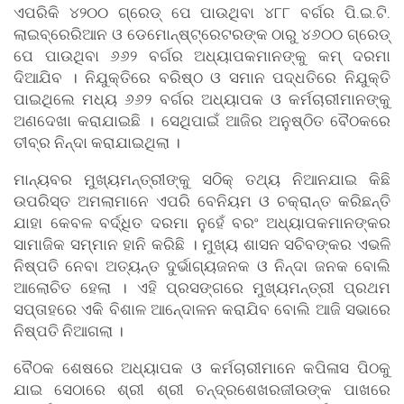
ଏପରିକି ୪୨୦୦ ଗ୍ରେଡ୍ ପେ ପାଉଥିବା ୪୮୮ ବର୍ଗର ପି.ଇ.ଟି.
ଲାଇବ୍ରେରିଆନ ଓ ଡେମୋନ୍ଷ୍ଟ୍ରେଟରଙ୍କ ଠାରୁ ୪୬୦୦ ଗ୍ରେଡ୍
ପେ ପାଉଥିବା ୬୬୨ ବର୍ଗର ଅଧ୍ୟାପକମାନଙ୍କୁ କମ୍ ଦରମା
ଦିଆଯିବ । ନିଯୁକ୍ତିରେ ବରିଷ୍ଠ ଓ ସମାନ ପଦ୍ଧତିରେ ନିଯୁକ୍ତି
ପାଇଥିଲେ ମଧ୍ୟ ୬୬୨ ବର୍ଗର ଅଧ୍ୟାପକ ଓ କର୍ମଚାରୀମାନଙ୍କୁ
ଅଣଦେଖା କରାଯାଇଛି । ସେଥିପାଇଁ ଆଜିର ଅନୁଷ୍ଠିତ ବୈଠକରେ
ତୀବ୍ର ନିନ୍ଦା କରାଯାଇଥିଲା ।
ମାନ୍ୟବର ମୁଖ୍ୟମନ୍ତ୍ରୀଙ୍କୁ ସଠିକ୍ ତଥ୍ୟ ନିଆନଯାଇ କିଛି
ଉପରିସ୍ତ ଅମଲାମାନେ ଏପରି ବେନିୟମ ଓ ଚକ୍ରାନ୍ତ କରିଛନ୍ତି
ଯାହା କେବଳ ବର୍ଦ୍ଧିତ ଦରମା ନୁହେଁ ବରଂ ଅଧ୍ୟାପକମାନଙ୍କର
ସାମାଜିକ ସମ୍ମାନ ହାନି କରିଛି । ମୁଖ୍ୟ ଶାସନ ସଚିବଙ୍କର ଏଭଳି
ନିଷ୍ପତି ନେବା ଅତ୍ୟନ୍ତ ଦୁର୍ଭାଗ୍ୟଜନକ ଓ ନିନ୍ଦା ଜନକ ବୋଲି
ଆଲୋଚିତ ହେଲା । ଏହି ପ୍ରସଙ୍ଗରେ ମୁଖ୍ୟମନ୍ତ୍ରୀ ପ୍ରଥମ
ସପ୍ତାହରେ ଏକି ବିଶାଳ ଆନେ୍ଦାଳନ କରାଯିବ ବୋଲି ଆଜି ସଭାରେ
ନିଷ୍ପତି ନିଆଗଲା ।
ବୈଠକ ଶେଷରେ ଅଧ୍ୟାପକ ଓ କର୍ମଚାରୀମାନେ କପିଳାସ ପିଠକୁ
ଯାଇ ସେଠାରେ ଶ୍ରୀ ଶ୍ରୀ ଚନ୍ଦ୍ରଶେଖରଜୀଉଙ୍କ ପାଖରେ