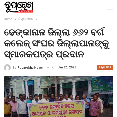
Home
ଜିଲ୍ଲା ଖବର
ଢେଙ୍କାନାଳ ଜିଲ୍ଲା ୬୬୨ ବର୍ଗ
କଲେଜ୍ ସଂଘର ଜିଲ୍ଲାପାଳଙ୍କୁ
ସ୍ମାରକପତ୍ର ପ୍ରଦାନ
On
Jan 26, 2023
By
Ruparekha News
ଜିଲ୍ଲା ଖବର