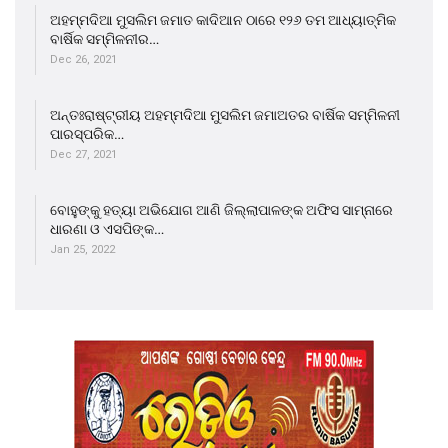
ଅହମ୍ମଦିଆ ମୁସଲିମ ଜମାତ କାଦିଆନ ଠାରେ ୧୨୬ ତମ ଆଧ୍ୟାତ୍ମିକ
ବାର୍ଷିକ ସମ୍ମିଳନୀର…
Dec 26, 2021
ଅନ୍ତଃରାଷ୍ଟ୍ରୀୟ ଅହମ୍ମଦିଆ ମୁସଲିମ ଜମାଅତର ବାର୍ଷିକ ସମ୍ମିଳନୀ
ପାରସ୍ପରିକ…
Dec 27, 2021
ବୋହୁଙ୍କୁ ହତ୍ୟା ଅଭିଯୋଗ ଆଣି ଜିଲ୍ଲାପାଳଙ୍କ ଅଫିସ ସାମ୍ନାରେ
ଧାରଣା ଓ ଏସପିଙ୍କ…
Jan 25, 2022