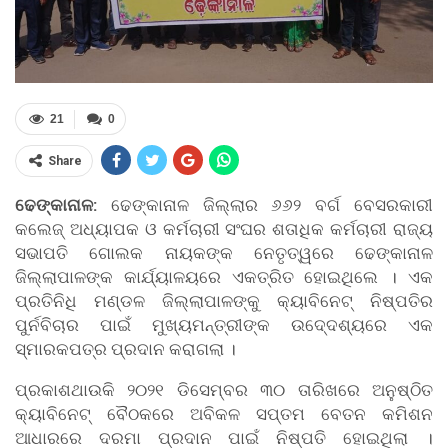
21
0
Share
ଢେଙ୍କାନାଳ:
ଢେଙ୍କାନାଳ ଜିଲ୍ଲାର ୬୬୨ ବର୍ଗ ବେସରକାରୀ
କଲେଜ୍ ଅଧ୍ୟାପକ ଓ କର୍ମଚାରୀ ସଂଘର ଶତାଧିକ କର୍ମଚାରୀ ରାଜ୍ୟ
ସଭାପତି ଗୋଲକ ନାୟକଙ୍କ ନେତୃତ୍ୱରେ ଢେଙ୍କାନାଳ
ଜିଲ୍ଲାପାଳଙ୍କ କାର୍ଯ୍ୟାଳୟରେ ଏକତ୍ରିତ ହୋଇଥିଲେ । ଏକ
ପ୍ରତିନିଧି ମଣ୍ଡଳ ଜିଲ୍ଲାପାଳଙ୍କୁ କ୍ୟାବିନେଟ୍ ନିଷ୍ପତିର
ପୁର୍ନବିଚାର ପାଇଁ ମୁଖ୍ୟମନ୍ତ୍ରୀଙ୍କ ଉଦେ୍ଦଶ୍ୟରେ ଏକ
ସ୍ମାରକପତ୍ର ପ୍ରଦାନ କରାଗଲା ।
ପ୍ରକାଶଥାଉକି ୨୦୨୧ ଡିସେମ୍ବର ୩୦ ତାରିଖରେ ଅନୁଷ୍ଠିତ
କ୍ୟାବିନେଟ୍ ବୈଠକରେ ଅବିକଳ ସପ୍ତମ ବେତନ କମିଶନ
ଆଧାରରେ ଦରମା ପ୍ରଦାନ ପାଇଁ ନିଷ୍ପତି ହୋଇଥିଲା ।