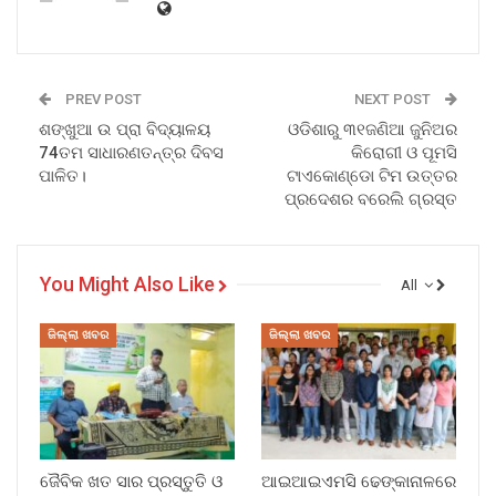
PREV POST
NEXT POST
ଶଙ୍ଖୁଆ ଉ ପ୍ରା ବିଦ୍ୟାଳୟ
ଓଡିଶାରୁ ୩୧ଜଣିଆ ଜୁନିଅର
74ତମ ସାଧାରଣତନ୍ତ୍ର ଦିବସ
କିରୋଗୀ ଓ ପୂମସି
ପାଳିତ।
ଟାଏକୋଣ୍ଡୋ ଟିମ ଉତ୍ତର
ପ୍ରଦେଶର ବରେଲି ଗ୍ରସ୍ତ
You Might Also Like
All
ଜିଲ୍ଲା ଖବର
ଜିଲ୍ଲା ଖବର
ଜୈବିକ ଖତ ସାର ପ୍ରସ୍ତୁତି ଓ
ଆଇଆଇଏମସି ଢେଙ୍କାନାଳରେ