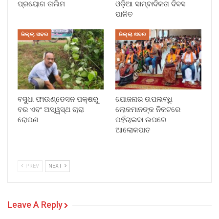
ପ୍ରୟୋଗ ତାଲିମ
ଓଡ଼ିଆ ସାମ୍ବାଦିକତା ଦିବସ
ପାଳିତ
ଜିଲ୍ଲା ଖବର
ଜିଲ୍ଲା ଖବର
ବସୁଧା ଫାଉଣ୍ଡେସନ ପକ୍ଷରୁ
ଯୋଜନାର ଉପଲବ୍ଧି
ବର ଏବଂ ଅସ୍ୱସ୍ଥ ଚାରା
ଲୋକମାନଙ୍କ ନିକଟରେ
ରୋପଣ
ପହଁଚାଇବା ଉପରେ
ଆଲୋକପାତ
PREV
NEXT
Leave A Reply