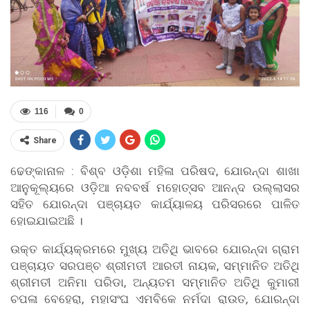
116
0
Share
ଢେଙ୍କାନାଳ : ବିଶ୍ବ ଓଡ଼ିଶା ମହିଳା ପରିଷଦ, ଯୋରନ୍ଦା ଶାଖା
ଆନୁକୂଲ୍ୟରେ ଓଡ଼ିଆ ନବବର୍ଷ ମହୋତ୍ସବ ଆନନ୍ଦ ଉଲ୍ଲାସର
ସହିତ ଯୋରନ୍ଦା ପଞ୍ଚାୟତ କାର୍ଯ୍ୟାଳୟ ପରିସରରେ ପାଳିତ
ହୋଇଯାଇଅଛି ।
ଉକ୍ତ କାର୍ଯ୍ୟକ୍ରମରେ ମୁଖ୍ୟ ଅତିଥି ଭାବରେ ଯୋରନ୍ଦା ଗ୍ରାମ
ପଞ୍ଚାୟତ ସରପଞ୍ଚ ଶ୍ରୀମତୀ ଆରତୀ ନାୟକ, ସମ୍ମାନିତ ଅତିଥି
ଶ୍ରୀମତୀ ଅନିମା ପରିଡା, ଅନ୍ୟତମ ସମ୍ମାନିତ ଅତିଥି କୁମାରୀ
ଚପଳା ବେହେରା, ମହାସଂଘ ଏମବିକେ ନର୍ମଦା ରାଉତ, ଯୋରନ୍ଦା