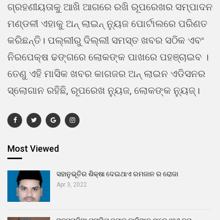
ଗ୍ରହଣୀୟତାକୁ ଆଖି ଆଗରେ ରଖି ରୂପରେଖର ସମ୍ପାଦନ
ମଣ୍ଡଳୀ ଏହାକୁ ଅନ୍ ଲାଇନ୍ ନ୍ୟୁଜ ପୋର୍ଟାଲରେ ପରିଣତ
କରିଛନ୍ତି। ପଲ୍ଲୀରୁ ଦିଲ୍ଲୀ ସମସ୍ତ ଖବର ସଠିକ ଏବଂ
ନିରପେକ୍ଷ ଢଙ୍ଗରେ ଲୋକଙ୍କ ପାଖରେ ପହଞ୍ଚାଇବ ।
ତେଣୁ ଏହି ମାସିକ ଖବର କାଗଜର ଅନ୍ ଲାଇନ ଏଡିସନର
ସ୍ଲୋଗାନ ରହିଛି, ରୂପରେଖ ନ୍ୟୁଜ, ଲୋକଙ୍କ ନ୍ୟୁଜ୍।
Most Viewed
ସହାନୁଭୂତିର ଶିକ୍ଷା ଦେଇଥାଏ ରମଜାନ ର ରୋଜା
Apr 3, 2022