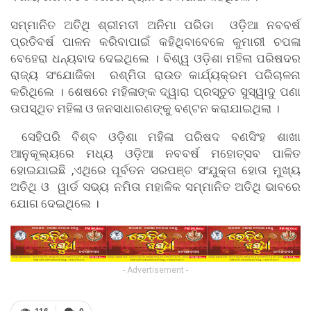
ସମ୍ମାନିତ ଅତିଥି ଶ୍ରୀମତୀ ଅନିମା ପରିଡା ଓଡ଼ିଆ ନବବର୍ଷ
ପ୍ରତିବର୍ଷ ପାଳନ କରିବାପାଇଁ କହିଥିବାବେଳେ କୁମାରୀ ଚପଳା
ବେହେରା ଧନ୍ୟବାଦ ଦେଇଥିଲେ । ବିଶ୍ୱ ଓଡ଼ିଶା ମହିଳା ପରିଷଦର
ରାଜ୍ୟ ସଂଯୋଜିକା ରଶ୍ମିତା ରାଉତ କାର୍ଯ୍ୟକ୍ରମ ପରିଚାଳନା
କରିଥିଲେ । ଶେଷରେ ମହିଳାଙ୍କ ଦ୍ୱାରା ପ୍ରସ୍ତୁତ ସୁସ୍ୱାଦୁ ପଣା
ଉପସ୍ଥିତ ମହିଳା ଓ ଜନସାଧାରଣଙ୍କୁ ବଣ୍ଟନ କରାଯାଇଥିଲା ।
ସେହିପରି ବିଶ୍ବ ଓଡ଼ିଶା ମହିଳା ପରିଷଦ ବଣସିଂହ ଶାଖା
ଆନୁକୂଲ୍ୟରେ ମଧ୍ୟ ଓଡ଼ିଆ ନବବର୍ଷ ମହୋତ୍ସବ ପାଳିତ
ହୋଇଯାଇଛି ,ଏଥିରେ ପୂର୍ବତନ ସରପଞ୍ଚ ସଂଯୁକ୍ତା ହୋତା ମୁଖ୍ୟ
ଅତିଥି ଓ ୱାର୍ଡ ସଭ୍ୟ ନମିତା ମହାଳିକ ସମ୍ମାନିତ ଅତିଥି ଭାବରେ
ଯୋଗ ଦେଇଥିଲେ ।
- Advertisement -