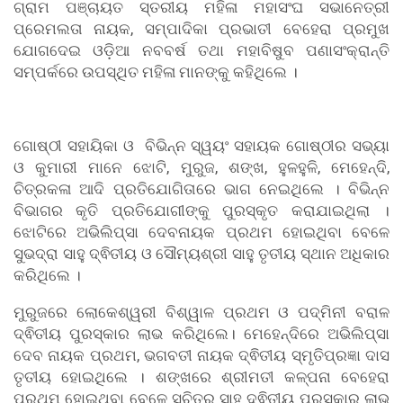
ଗ୍ରାମ ପଞ୍ଚାୟତ ସ୍ତରୀୟ ମହିଳା ମହାସଂଘ ସଭାନେତ୍ରୀ
ପ୍ରେମଲତା ନାୟକ, ସମ୍ପାଦିକା ପ୍ରଭାତୀ ବେହେରା ପ୍ରମୁଖ
ଯୋଗଦେଇ ଓଡ଼ିଆ ନବବର୍ଷ ତଥା ମହାବିଷୁବ ପଣାସଂକ୍ରାନ୍ତି
ସମ୍ପର୍କରେ ଉପସ୍ଥିତ ମହିଳା ମାନଙ୍କୁ କହିଥିଲେ ।
ଗୋଷ୍ଠୀ ସହାୟିକା ଓ ବିଭିନ୍ନ ସ୍ୱୟଂ ସହାୟକ ଗୋଷ୍ଠୀର ସଭ୍ୟା
ଓ କୁମାରୀ ମାନେ ଝୋଟି, ମୁରୁଜ, ଶଙ୍ଖ, ହୁଳହୁଳି, ମେହେନ୍ଦି,
ଚିତ୍ରକଳା ଆଦି ପ୍ରତିଯୋଗିତାରେ ଭାଗ ନେଇଥିଲେ । ବିଭିନ୍ନ
ବିଭାଗର କୃତି ପ୍ରତିଯୋଗୀଙ୍କୁ ପୁରସ୍କୃତ କରାଯାଇଥିଲା ।
ଝୋଟିରେ ଅଭିଲିପ୍ସା ଦେବନାୟକ ପ୍ରଥମ ହୋଇଥିବା ବେଳେ
ସୁଭଦ୍ରା ସାହୁ ଦ୍ଵିତୀୟ ଓ ସୌମ୍ୟଶ୍ରୀ ସାହୁ ତୃତୀୟ ସ୍ଥାନ ଅଧିକାର
କରିଥିଲେ ।
ମୁରୁଜରେ ଲୋକେଶ୍ୱରୀ ବିଶ୍ୱାଳ ପ୍ରଥମ ଓ ପଦ୍ମିନୀ ବରାଳ
ଦ୍ଵିତୀୟ ପୁରସ୍କାର ଲାଭ କରିଥିଲେ। ମେହେନ୍ଦିରେ ଅଭିଲିପ୍ସା
ଦେବ ନାୟକ ପ୍ରଥମ, ଭଗବତୀ ନାୟକ ଦ୍ଵିତୀୟ ସ୍ମୃତିପ୍ରଜ୍ଞା ଦାସ
ତୃତୀୟ ହୋଇଥିଲେ । ଶଙ୍ଖରେ ଶ୍ରୀମତୀ କଳ୍ପନା ବେହେରା
ପ୍ରଥମ ହୋଇଥିବା ବେଳେ ସୁଚିତ୍ର ସାହୁ ଦ୍ଵିତୀୟ ପୁରସ୍କାର ଲାଭ