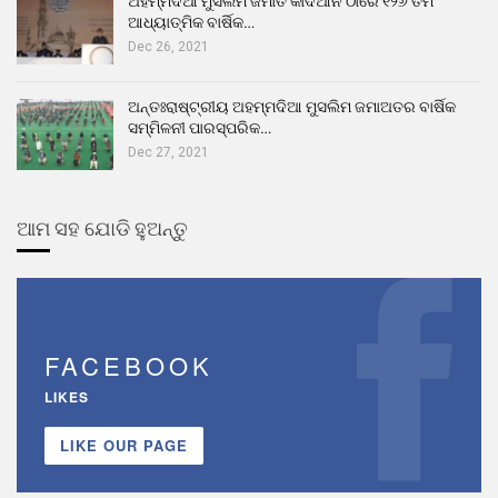
ଅହମ୍ମଦିଆ ମୁସଲିମ ଜମାତ କାଦିଆନ ଠାରେ ୧୨୬ ତମ
ଆଧ୍ୟାତ୍ମିକ ବାର୍ଷିକ…
Dec 26, 2021
ଅନ୍ତଃରାଷ୍ଟ୍ରୀୟ ଅହମ୍ମଦିଆ ମୁସଲିମ ଜମାଅତର ବାର୍ଷିକ
ସମ୍ମିଳନୀ ପାରସ୍ପରିକ…
Dec 27, 2021
ଆମ ସହ ଯୋଡି ହୁଅନ୍ତୁ
FACEBOOK
LIKES
LIKE OUR PAGE