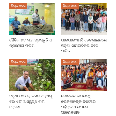
ଜିଲ୍ଲା ଖବର
ଜିଲ୍ଲା ଖବର
ଜୈବିକ ଖତ ସାର ପ୍ରସ୍ତୁତି ଓ
ଆଇଆଇଏମସି ଢେଙ୍କାନାଳରେ
ପ୍ରୟୋଗ ତାଲିମ
ଓଡ଼ିଆ ସାମ୍ବାଦିକତା ଦିବସ
ପାଳିତ
ଜିଲ୍ଲା ଖବର
ଜିଲ୍ଲା ଖବର
ବସୁଧା ଫାଉଣ୍ଡେସନ ପକ୍ଷରୁ
ଯୋଜନାର ଉପଲବ୍ଧି
ବର ଏବଂ ଅସ୍ୱସ୍ଥ ଚାରା
ଲୋକମାନଙ୍କ ନିକଟରେ
ରୋପଣ
ପହଁଚାଇବା ଉପରେ
ଆଲୋକପାତ