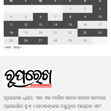
M
T
W
T
F
S
S
1
2
3
4
5
6
7
8
9
10
11
12
13
14
15
16
17
18
19
20
21
22
23
24
25
26
27
28
29
30
« Mar
May »
ରୂପରେଖ ନ୍ୟଜ. ଏହା ଏକ ମାସିକ ଖବର କାଗଜ ଭାବରେ
ପ୍ରକାଶିତ ହୁଏ । ପାଠକଙ୍କର ବଢୁଥିବା ଆଗ୍ରହ ଏବଂ