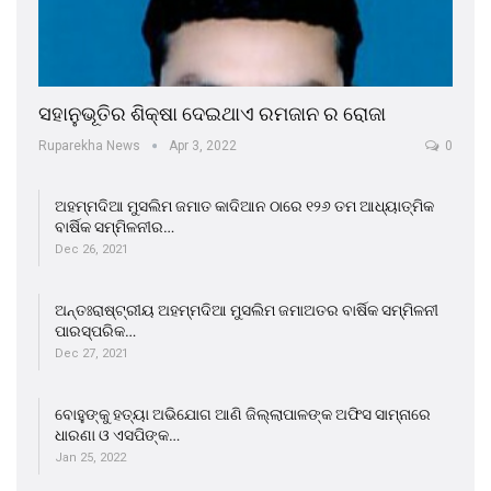
ସହାନୁଭୂତିର ଶିକ୍ଷା ଦେଇଥାଏ ରମଜାନ ର ରୋଜା
Ruparekha News
Apr 3, 2022
0
ଅହମ୍ମଦିଆ ମୁସଲିମ ଜମାତ କାଦିଆନ ଠାରେ ୧୨୬ ତମ ଆଧ୍ୟାତ୍ମିକ
ବାର୍ଷିକ ସମ୍ମିଳନୀର…
Dec 26, 2021
ଅନ୍ତଃରାଷ୍ଟ୍ରୀୟ ଅହମ୍ମଦିଆ ମୁସଲିମ ଜମାଅତର ବାର୍ଷିକ ସମ୍ମିଳନୀ
ପାରସ୍ପରିକ…
Dec 27, 2021
ବୋହୁଙ୍କୁ ହତ୍ୟା ଅଭିଯୋଗ ଆଣି ଜିଲ୍ଲାପାଳଙ୍କ ଅଫିସ ସାମ୍ନାରେ
ଧାରଣା ଓ ଏସପିଙ୍କ…
Jan 25, 2022