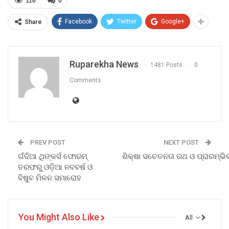
116
0
Facebook
Twitter
Google+
Share
Ruparekha News
1481 Posts
0
Comments
PREV POST
NEXT POST
ଗଁଦିଆ ଥିଙ୍କର୍ସ ଫୋରମ୍
ଶିକ୍ଷା ସଚେତନତା ରଥ ଓ ପ୍ରାରମ୍ଭି
ତରଫରୁ ଓଡ଼ିଆ ନବବର୍ଷ ଓ
ବିଷୁବ ମିଳନ ସମାରୋହ
You Might Also Like
All