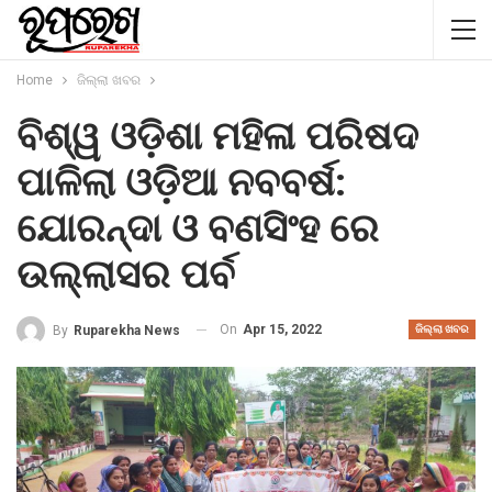
Home
ଜିଲ୍ଲା ଖବର
ବିଶ୍ୱ ଓଡ଼ିଶା ମହିଳା ପରିଷଦ
ପାଳିଲା ଓଡ଼ିଆ ନବବର୍ଷ:
ଯୋରନ୍ଦା ଓ ବଣସିଂହ ରେ
ଉଲ୍ଲାସର ପର୍ବ
On
Apr 15, 2022
By
Ruparekha News
ଜିଲ୍ଲା ଖବର