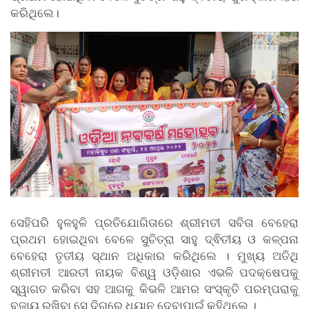
କରିଥିଲେ।
ସେହିପରି ହୁଳହୁଳି ପ୍ରତିଯୋଗିତାରେ ଶ୍ରୀମତୀ ସବିତା ବେହେରା
ପ୍ରଥମ ହୋଇଥିବା ବେଳେ ସୁଚିତ୍ରା ସାହୁ ଦ୍ଵିତୀୟ ଓ କଳ୍ପନା
ବେହେରା ତୃତୀୟ ସ୍ଥାନ ଅଧିକାର କରିଥିଲେ । ମୁଖ୍ୟ ଅତିଥି
ଶ୍ରୀମତୀ ଆରତୀ ନାୟକ ବିଶ୍ୱ ଓଡ଼ିଶାର ଏଭଳି ପଦକ୍ଷେପକୁ
ସ୍ୱାଗତ କରିବା ସହ ଆଗକୁ କିଭଳି ଆମର ସଂସ୍କୃତି ପରମ୍ପରାକୁ
ବଜାୟ ରଖିବା ସେ ଦିଗରେ ଧ୍ୟାନ ଦେବାପାଇଁ କହିଥିଲେ ।