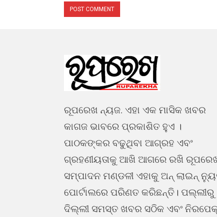
ରୂପରେଖ ନ୍ୟଜ. ଏହା ଏକ ମାସିକ ଖବର
କାଗଜ ଭାବରେ ପ୍ରକାଶିତ ହୁଏ ।
ପାଠକଙ୍କର ବଢୁଥିବା ଆଗ୍ରହ ଏବଂ
ଗ୍ରହଣୀୟତାକୁ ଆଖି ଆଗରେ ରଖି ରୂପରେ
ସମ୍ପାଦନ ମଣ୍ଡଳୀ ଏହାକୁ ଅନ୍ ଲାଇନ୍ ନ୍ୟ
ପୋର୍ଟାଲରେ ପରିଣତ କରିଛନ୍ତି। ପଲ୍ଲୀରୁ
ଦିଲ୍ଲୀ ସମସ୍ତ ଖବର ସଠିକ ଏବଂ ନିରପେକ