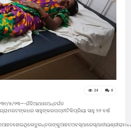
24
0
୧/୫/୨୩—-ଗଁଦିଆଥାନାଅନ୍ତର୍ଗତ
ରାମରଟଙ୍କଧର ସାହୁଙ୍କରପତ୍ନୀଟିକିପ୍ରିୟା ସାହୁ ୨୬ ବର୍ଷ
ତହୋଇଥିଲେତୁରନ୍ତତାଙ୍କୁଆହତଅବସ୍ଥାରେସ୍ଥାନୀୟଶ୍ରୀରାମଚନ୍ଦ୍ରପ