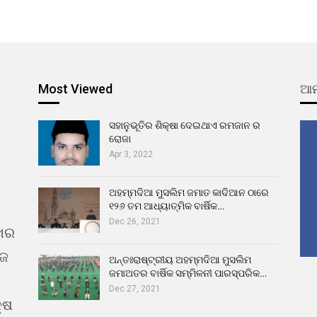
Most Viewed
ଆମ
ସହାନୁଭୂତିର ଶିକ୍ଷା ଦେଇଥାଏ ରମଜାନ ର
ରୋଜା
Apr 3, 2022
ଅହମ୍ମଦିଆ ମୁସଲିମ ଜମାତ କାଦିଆନ ଠାରେ
୧୨୬ ତମ ଆଧ୍ୟାତ୍ମିକ ବାର୍ଷିକ…
Dec 26, 2021
ଖର
ୁଜ
ଅନ୍ତଃରାଷ୍ଟ୍ରୀୟ ଅହମ୍ମଦିଆ ମୁସଲିମ
ଜମାଅତର ବାର୍ଷିକ ସମ୍ମିଳନୀ ପାରସ୍ପରିକ…
Dec 27, 2021
୍ଷ