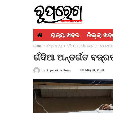
ରାଜ୍ୟ ଖବର
ଜିଲ୍ଲା ଖ
Home
ଜିଲ୍ଲା ଖବର
ଗଁଦିଆ ଅନ୍ତର୍ଗତ ବଜ୍ରପାତରେ ଜଣେ 
ଗଁଦିଆ ଅନ୍ତର୍ଗତ ବଜ
On
May 31, 2023
By
Ruparekha News