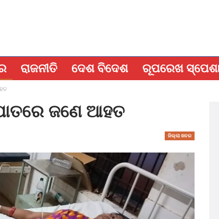
ବର
ରାଜନୀତି
ଦେଶ ବିଦେଶ
ରୂପରେଖ ସ୍ପେଶ
ଆହତ
୍ରପାତରେ ଜଣେ ଆହତ
ଜିଲ୍ଲା ଖବର