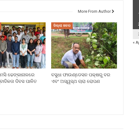
More From Author
ଜିଲ୍ଲା ଖବର
« A
ି ଢେଙ୍କାନାଳରେ
ବସୁଧା ଫାଉଣ୍ଡେସନ ପକ୍ଷରୁ ବର
୍ବାଦିକତା ଦିବସ ପାଳିତ
ଏବଂ ଅସ୍ୱସ୍ଥ ଚାରା ରୋପଣ