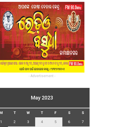
- Advertisement -
May 2023
M
T
W
T
F
S
S
1
2
3
4
5
6
7