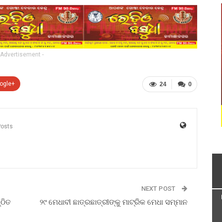
 Advertisement -
ogle+
24
0
Posts
NEXT POST
ଠିତ
୨୯ ମେଧାବୀ ଛାତ୍ରଛାତ୍ରୀଙ୍କୁ ମାଟ୍ରିକ ମେଧା ସମ୍ମାନ