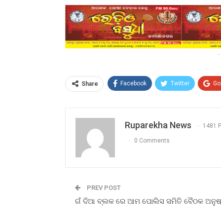
-
Facebook
Twitter
Go
Share
Ruparekha News
1481 
0 Comments
PREV POST
ଗଁ ଦିଆ ବ୍ଲକ ରେ ଆମ ପୋଲିସ ସମିତି ବୈଠକ ଅନୁଷ୍