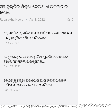
ସହାନୁଭୂତିର ଶିକ୍ଷା ଦେଇଥାଏ ରମଜାନ ର
ରୋଜା
Ruparekha News
Apr 3, 2022
0
ଅହମ୍ମଦିଆ ମୁସଲିମ ଜମାତ କାଦିଆନ ଠାରେ ୧୨୬ ତମ
ଆଧ୍ୟାତ୍ମିକ ବାର୍ଷିକ ସମ୍ମିଳନୀର…
Dec 26, 2021
ଅନ୍ତଃରାଷ୍ଟ୍ରୀୟ ଅହମ୍ମଦିଆ ମୁସଲିମ ଜମାଅତର
ବାର୍ଷିକ ସମ୍ମିଳନୀ ପାରସ୍ପରିକ…
Dec 27, 2021
ବୋହୁଙ୍କୁ ହତ୍ୟା ଅଭିଯୋଗ ଆଣି ଜିଲ୍ଲାପାଳଙ୍କ
ଅଫିସ ସାମ୍ନାରେ ଧାରଣା ଓ ଏସପିଙ୍କ…
Jan 25, 2022
ୁରଗୋଷ୍ଠିସ୍ୱାସ୍ଥ୍ୟକେନ୍ଦ୍ରକୁଅଣାଯାଇଥିଲାଓବର୍ତ୍ତମାନତାଙ୍କରଚ