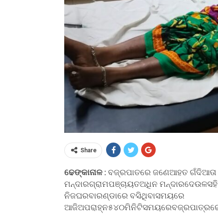
Share
ଢେଙ୍କାନାଳ :
ବଜ୍ରପାତରେ ଜଣେଆହତ ଗଁଦିଆତା ୩
ମନ୍ଦାରଗ୍ରାମପଞ୍ଚାୟତଅଧିନ ମନ୍ଦାରଦେଉଳସହିଗ୍
ନିଜଘରବାରଣ୍ଡାରେ ବସିଥିବାସମୟରେ
ଆଜିଅପରାହ୍ନ୫୪୦ମିନିଟିସମୟରେବଜ୍ରପାତ୍ରରେଆହ