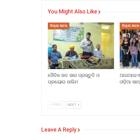
You Might Also Like
ଜିଲ୍ଲା ଖବର
ଜିଲ୍ଲା ଖବର
ଜୈବିକ ଖତ ସାର ପ୍ରସ୍ତୁତି ଓ
ଆଇଆଇଏମସ
ପ୍ରୟୋଗ ତାଲିମ
ଓଡ଼ିଆ ସାମ
PREV
NEXT
Leave A Reply