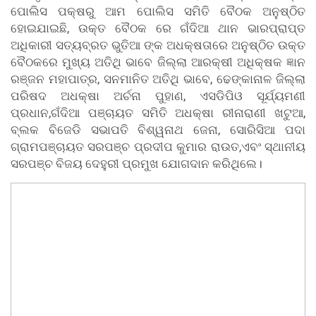
ପୋଲିସ ପକ୍ଷରୁ ଆମ ପୋଲିସ ସମିତି ବୈଠକ ଅନୁଷ୍ଠିତ
ହୋଇଯାଇଛି, ଉକ୍ତ ବୈଠକ ରେ ଗଁଦିଆ ଥାନ ଭାରପ୍ରାପ୍ତ
ଅଧିକାରୀ ସତ୍ୟବ୍ରତ ଭୁତିଆ ଙ୍କ ଅଧକ୍ଷତାରେ ଅନୁଷ୍ଠିତ ଉକ୍ତ
ବୈଠକରେ ମୁଖ୍ୟ ଅତିଥି ଭାବେ ଜିଲ୍ଲା ଆରକ୍ଷୀ ଅଧିକ୍ଷକ ଜ୍ଞାନ
ରଞ୍ଜନ ମହାପାତ୍ର, ସନମାନିତ ଅତିଥି ଭାବେ, ଢେଙ୍କାନାଳ ଜିଲ୍ଲା
ପରିଷଦ ଅଧକ୍ଷା ଅର୍ଚନା ପୁହାଣ, ଏସଡିପିଓ ସୂର୍ଯ୍ୟମଣୀ
ପ୍ରଧାନ,ଗଁଦିଆ ପଞ୍ଚାୟତ ସମିତି ଅଧକ୍ଷା ରୀନାରାଣୀ ଖଟୁଆ,
ବ୍ଲକ ବିଜେଡି ସଭାପତି ବିଶ୍ୱନାଥ ଜେନା, ସୋରିସିଆ ପଦା
ଗ୍ରାମପଞ୍ଚାୟତ ସରପଞ୍ଚ ପ୍ରଦୀପ କୁମାର ରାଉତ,ଏବଂ ସ୍ଥାନୀୟ
ସରପଞ୍ଚ ବିଜୟ ଦେହୁରୀ ପ୍ରମୁଖ ଯୋଗଦାନ କରିଥିଲେ।