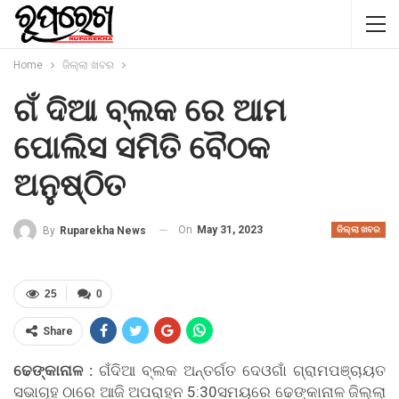
Home
ଜିଲ୍ଲା ଖବର
ଗଁ ଦିଆ ବ୍ଲକ ରେ ଆମ
ପୋଲିସ ସମିତି ବୈଠକ
ଅନୁଷ୍ଠିତ
On
May 31, 2023
By
Ruparekha News
ଜିଲ୍ଲା ଖବର
25
0
Share
ଢେଙ୍କାନାଳ :
ଗଁଦିଆ ବ୍ଲକ ଅନ୍ତର୍ଗତ ଦେଓଗାଁ ଗ୍ରାମପଞ୍ଚାୟତ
ସଭାଗୃହ ଠାରେ ଆଜି ଅପରାହ୍ନ 5:30ସମୟରେ ଢେଙ୍କାନାଳ ଜିଲ୍ଲା