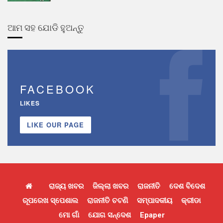
ଆମ ସହ ଯୋଡି ହୁଅନ୍ତୁ
FACEBOOK
LIKES
LIKE OUR PAGE
ରାଜ୍ୟ ଖବର
ଜିଲ୍ଲା ଖବର
ରାଜନୀତି
ଦେଶ ବିଦେଶ
ରୂପରେଖ ସ୍ପେଶାଲ
ରାଜନୀତି ଚଟଣି
ସମ୍ପାଦକୀୟ
କ୍ରୀଡା
ମୋ ଗାଁ
ଯୋଗ ସନ୍ଦେଶ
Epaper