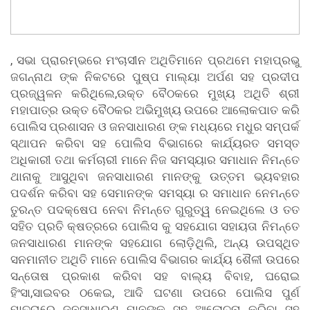
, ସଭା ପ୍ରାରମ୍ଭରେ ମଂଚାସୀନ ଅଥିତିମାନେ ପ୍ରଥମେ ମହାପ୍ରଭୁ
ଜଗନ୍ନାଥ ଙ୍କ ନିକଟରେ ପୁଷ୍ପ ମାଲ୍ୟା ଅର୍ପଣ ସହ ପ୍ରଦୀପ
ପ୍ରଜ୍ୱଳନ କରିଥିଲେ,ଉକ୍ତ ବୈଠକରେ ମୁଖ୍ୟ ଅଥିତି ଶ୍ରୀ
ମହାପାତ୍ର ଉକ୍ତ ବୈଠକର ଅଭିମୁଖ୍ୟ ଉପରେ ଆଲୋକପାତ କରି
ପୋଲିସ ପ୍ରଶାସନ ଓ ଜନସାଧାରଣ ଙ୍କ ମଧ୍ୟରେ ମଧୁର ସମ୍ପର୍କ
ସ୍ଥାପନ କରିବା ସହ ପୋଲିସ ବିଭାଗରେ କାର୍ଯ୍ୟରତ ସମସ୍ତ
ଅଧିକାରୀ ତଥା କର୍ମଚାରୀ ମାନେ ନିଜ ସମସ୍ୟାର ସମାଧାନ ନିମନ୍ତେ
ଥାନାକୁ ଆସୁଥିବା ଜନସାଧାରଣ ମାନଙ୍କୁ ଉତ୍ତମ ଭ୍ୟବହାର
ପଦର୍ଶନ କରିବା ସହ ସେମାନଙ୍କ ସମସ୍ୟା ର ସମାଧାନ ନେମନ୍ତେ
ତୁରନ୍ତ ପଦକ୍ଷେପ ନେବା ନିମନ୍ତେ ଗୁରୁତ୍ୱ ନେଇଥିଲେ ଓ ତତ
ସହିତ ପ୍ରତି କ୍ଷତ୍ରରେ ପୋଲିସ କୁ ସହଯୋଗ ସହାୟତା ନିମନ୍ତେ
ଜନସାଧାରଣ ମାନଙ୍କ ସହଯୋଗ ଲୋଡ଼ିଥିଲି, ଅନ୍ୟ ଉପସ୍ଥିତ
ସନମାନୀତ ଅଥିତି ମାନେ ପୋଲିସ ବିଭାଗର କାର୍ଯ୍ୟ ଶୈଳୀ ଉପରେ
ସନ୍ତୋଷ ପ୍ରକାଶ କରିବା ସହ ବାଲ୍ୟ ବିବାହ, ଘରୋଇ
ହିଂସା,ସାଇବର ଠକେଇ, ଆଦି ଘଟଣା ଉପରେ ପୋଲିସ ପୁର୍ଣ
ମାତ୍ରାରେ ଜନସାଧାରଣ ମାନଙ୍କ ସହ ଆଲୋଚନା କରିବା ସହ