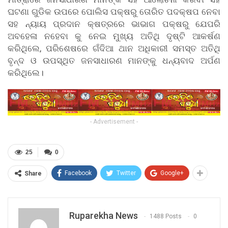
ଘଟଣା ଗୁଡିକ ଉପରେ ପୋଲିସ ପକ୍ଷରୁ ତୋରିତ ପଦକ୍ଷପ ନେବା
ସହ ନ୍ୟାୟ ପ୍ରଦାନ କ୍ଷତ୍ରରେ ଭାଭାଗ ପକ୍ଷରୁ ଯେପରି
ଅବହେଳା ନହେବା କୁ ନେଇ ମୁଖ୍ୟ ଅତିଥି ଦୃଷ୍ଟି ଆକର୍ଷଣ
କରିଥିଲେ, ପରିଶେଷରେ ଗଁଦିଆ ଥାନ ଅଧିକାରୀ ସମସ୍ତ ଅତିଥି
ବୃନ୍ଦ ଓ ଉପସ୍ଥିତ ଜନସାଧାରଣ ମାନଙ୍କୁ ଧନ୍ୟବାଦ ଅର୍ପଣ
କରିଥିଲେ।
- Advertisement -
25
0
Facebook
Twitter
Google+
Share
Ruparekha News
1488 Posts
0