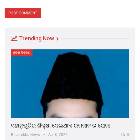
Trending Now
ଦେଶ ବିଦେଶ
ସହାନୁଭୂତିର ଶିକ୍ଷା ଦେଇଥାଏ ରମଜାନ ର ରୋଜା
Ruparekha News
Apr 3, 2022
0