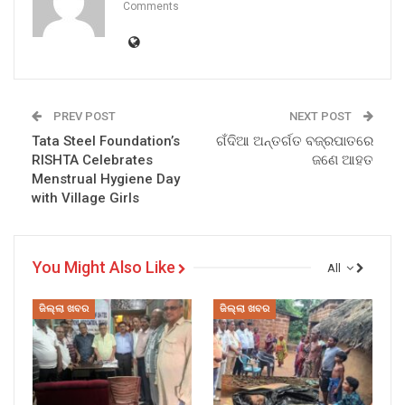
Comments
PREV POST
NEXT POST
Tata Steel Foundation’s
ଗଁଦିଆ ଅନ୍ତର୍ଗତ ବଜ୍ରପାତରେ
RISHTA Celebrates
ଜଣେ ଆହତ
Menstrual Hygiene Day
with Village Girls
You Might Also Like
All
ଜିଲ୍ଲା ଖବର
ଜିଲ୍ଲା ଖବର