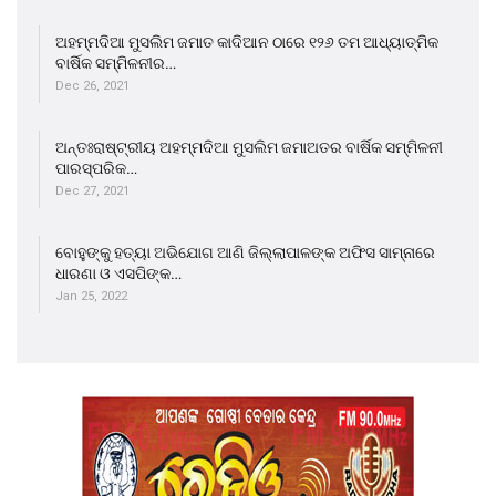
ଅହମ୍ମଦିଆ ମୁସଲିମ ଜମାତ କାଦିଆନ ଠାରେ ୧୨୬ ତମ ଆଧ୍ୟାତ୍ମିକ
ବାର୍ଷିକ ସମ୍ମିଳନୀର…
Dec 26, 2021
ଅନ୍ତଃରାଷ୍ଟ୍ରୀୟ ଅହମ୍ମଦିଆ ମୁସଲିମ ଜମାଅତର ବାର୍ଷିକ ସମ୍ମିଳନୀ
ପାରସ୍ପରିକ…
Dec 27, 2021
ବୋହୁଙ୍କୁ ହତ୍ୟା ଅଭିଯୋଗ ଆଣି ଜିଲ୍ଲାପାଳଙ୍କ ଅଫିସ ସାମ୍ନାରେ
ଧାରଣା ଓ ଏସପିଙ୍କ…
Jan 25, 2022