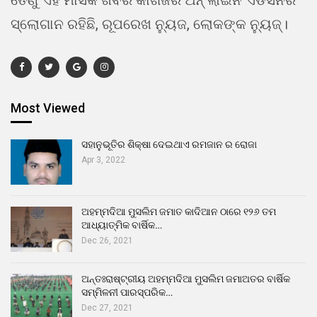
ତେଣୁ ଏହି ମାସିକ ଖବର କାଗଜର ଅନ୍ ଲାଇନ ଏଡିସନର
ସ୍ଲୋଗାନ ରହିଛି, ରୂପରେଖ ନ୍ୟୁଜ, ଲୋକଙ୍କ ନ୍ୟୁଜ୍।
Most Viewed
ସହାନୁଭୂତିର ଶିକ୍ଷା ଦେଇଥାଏ ରମଜାନ ର ରୋଜା
Apr 3, 2022
ଅହମ୍ମଦିଆ ମୁସଲିମ ଜମାତ କାଦିଆନ ଠାରେ ୧୨୬ ତମ
ଆଧ୍ୟାତ୍ମିକ ବାର୍ଷିକ…
Dec 26, 2021
ଅନ୍ତଃରାଷ୍ଟ୍ରୀୟ ଅହମ୍ମଦିଆ ମୁସଲିମ ଜମାଅତର ବାର୍ଷିକ
ସମ୍ମିଳନୀ ପାରସ୍ପରିକ…
Dec 27, 2021