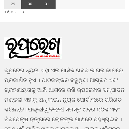
29
30
31
« Apr
Jun »
ରୂପରେଖ ନ୍ୟଜ. ଏହା ଏକ ମାସିକ ଖବର କାଗଜ ଭାବରେ
ପ୍ରକାଶିତ ହୁଏ । ପାଠକଙ୍କର ବଢୁଥିବା ଆଗ୍ରହ ଏବଂ
ଗ୍ରହଣୀୟତାକୁ ଆଖି ଆଗରେ ରଖି ରୂପରେଖର ସମ୍ପାଦନ
ମଣ୍ଡଳୀ ଏହାକୁ ଅନ୍ ଲାଇନ୍ ନ୍ୟୁଜ ପୋର୍ଟାଲରେ ପରିଣତ
କରିଛନ୍ତି। ପଲ୍ଲୀରୁ ଦିଲ୍ଲୀ ସମସ୍ତ ଖବର ସଠିକ ଏବଂ
ନିରପେକ୍ଷ ଢଙ୍ଗରେ ଲୋକଙ୍କ ପାଖରେ ପହଞ୍ଚାଇବ ।