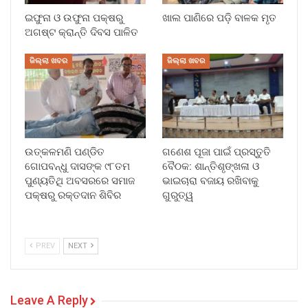
ଇଫୁନା ଓ ଉଫୁନା ପକ୍ଷରୁ
ଖାଲ ପାଣିରେ ପଡ଼ି ବାଳକ ମୃତ
ଅଗଷ୍ଟ କ୍ରାନ୍ତି ଦିବସ ପାଳିତ
ଜିଲ୍ଲା ଖବର
ଜିଲ୍ଲା ଖବର
ଉତ୍କଳମଣି ପଣ୍ଡିତ
ଗଣେଶ ପୂଜା ପାଇଁ ପ୍ରସ୍ତୁତି
ଗୋପବନ୍ଧୁ ଦାସଙ୍କ ୯୮ତମ
ବୈଠକ: ଶାନ୍ତିଶୃଙ୍ଖଳା ଓ
ପୁଣ୍ୟତିଥି ଅବସରରେ ସମାଜ
ଭାଇଚାରା ବଜାୟ ରଖିବାକୁ
ପକ୍ଷରୁ ରକ୍ତଦାନ ଶିବିର
ଗୁରୁତ୍ୱ
PREV
NEXT
Leave A Reply