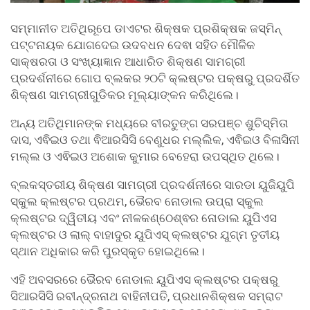
ସମ୍ମାନୀତ ଅତିଥିରୂପେ ଡାଏଟର ଶିକ୍ଷକ ପ୍ରଶିକ୍ଷକ ଜସ୍ମିନ୍
ପଟ୍ଟନାୟକ ଯୋଗଦେଇ ଉଦବଧନ ଦେଵା ସହିତ ମୌଳିକ
ସାକ୍ଷରତା ଓ ସଂଖ୍ୟାଜ୍ଞାନ ଆଧାରିତ ଶିକ୍ଷଣ ସାମଗ୍ରୀ
ପ୍ରଦର୍ଶନୀରେ ଗୋପ ବ୍ଲକର ୨୦ଟି କ୍ଲଷ୍ଟର ପକ୍ଷରୁ ପ୍ରଦର୍ଶିତ
ଶିକ୍ଷଣ ସାମଗ୍ରୀଗୁଡିକର ମୂଲ୍ୟାଙ୍କନ କରିଥିଲେ।
ଅନ୍ୟ ଅତିଥିମାନଙ୍କ ମଧ୍ୟରେ ବୀରତୁଙ୍ଗ ସରପଞ୍ଚ ଶୁଚିସ୍ମିତା
ଦାସ, ଏଵିଇଓ ତଥା ଵିଆରସିସି ବେଣୁଧର ମଲ୍ଲିକ, ଏଵିଇଓ ବିଳାସିନୀ
ମଲ୍ଲ ଓ ଏଵିଇଓ ଅଶୋକ କୁମାର ବେହେରା ଉପସ୍ଥିତ ଥିଲେ।
ବ୍ଲକସ୍ତରୀୟ ଶିକ୍ଷଣ ସାମଗ୍ରୀ ପ୍ରଦର୍ଶନୀରେ ସାରଡା ୟୁଜିୟୁପି
ସ୍କୁଲ କ୍ଲଷ୍ଟର ପ୍ରଥମ, ଭୈରବ ନୋଡାଲ ଉପ୍ରା ସ୍କୁଲ
କ୍ଲଷ୍ଟର ଦ୍ୱିତୀୟ ଏବଂ ନୀଳକଣ୍ଠେଶ୍ଵର ନୋଡାଲ ୟୁପିଏସ
କ୍ଲଷ୍ଟର ଓ ଲାଲ୍ ବାହାଦୁର ୟୁପିଏସ୍ କ୍ଲଷ୍ଟର ଯୁଗ୍ମ ତୃତୀୟ
ସ୍ଥାନ ଅଧିକାର କରି ପୁରସ୍କୃତ ହୋଇଥିଲେ।
ଏହି ଅବସରରେ ଭୈରବ ନୋଡାଲ ୟୁପିଏସ କ୍ଲଷ୍ଟର ପକ୍ଷରୁ
ସିଆରସିସି ରବୀନ୍ଦ୍ରନାଥ ବାହିନୀପତି, ପ୍ରଧାନଶିକ୍ଷକ ସମ୍ରାଟ