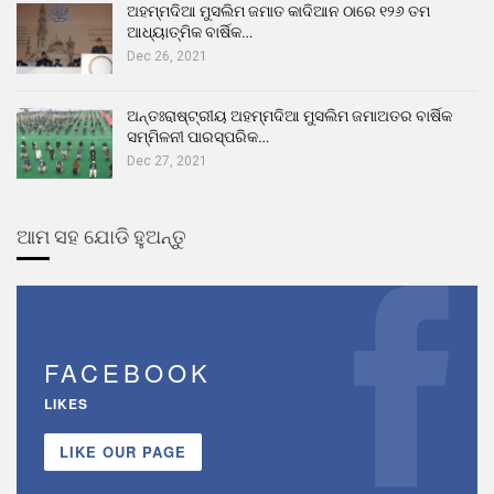
ଅହମ୍ମଦିଆ ମୁସଲିମ ଜମାତ କାଦିଆନ ଠାରେ ୧୨୬ ତମ
ଆଧ୍ୟାତ୍ମିକ ବାର୍ଷିକ…
Dec 26, 2021
ଅନ୍ତଃରାଷ୍ଟ୍ରୀୟ ଅହମ୍ମଦିଆ ମୁସଲିମ ଜମାଅତର ବାର୍ଷିକ
ସମ୍ମିଳନୀ ପାରସ୍ପରିକ…
Dec 27, 2021
ଆମ ସହ ଯୋଡି ହୁଅନ୍ତୁ
FACEBOOK
LIKES
LIKE OUR PAGE