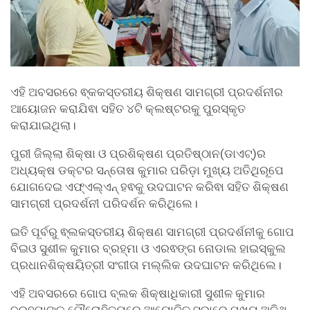
ଏହି ଅବସରରେ ଵ୍କକସ୍ତରୀୟ ଶିକ୍ଷଣ ସାମଗ୍ରୀ ପ୍ରଦର୍ଶନୀର
ଆୟୋଜନ କରାଯିଵା ସହିତ ୪ଟି କ୍ଲଷ୍ଟରକୁ ପୁରସ୍କୃତ
କରାଯାଇଥିଲା।
ପୁରୀ ଜିଲ୍ଲା ଶିକ୍ଷା ଓ ପ୍ରଶିକ୍ଷଣ ପ୍ରତିଷ୍ଠାନ(ଡାଏଟ୍)ର
ଅଧ୍ୟକ୍ଷ ଡକ୍ଟର ସନ୍ତୋଷ କୁମାର ପରିଡ଼ା ମୁଖ୍ୟ ଅତିଥିରୂପେ
ଯୋଗଦେଇ ଏଫ୍ଏଲ୍ଏନ୍ ହଵକୁ ଉଦଘାଟନ କରିଵା ସହିତ ଶିକ୍ଷଣ
ସାମଗ୍ରୀ ପ୍ରଦର୍ଶନୀ ପରିଦର୍ଶନ କରିଥିଲେ।
ଇତି ପୂର୍ବରୁ ଵ୍ଲକସ୍ତରୀୟ ଶିକ୍ଷଣ ସାମଗ୍ରୀ ପ୍ରଦର୍ଶନୀକୁ ଗୋପ
ବିଇଓ ସୁଶୀଳ କୁମାର ବ୍ରହ୍ମା ଓ ଏରଵଙ୍ଗ ନୋଡାଲ ହାଇସ୍କୁଲ
ପ୍ରଧାନଶିକ୍ଷୟିତ୍ରୀ ସଂଗୀତା ମଲ୍ଲିକ ଉଦଘାଟନ କରିଥିଲେ।
ଏହି ଅବସରରେ ଗୋପ ବ୍ଲକ ଶିକ୍ଷାଧିକାରୀ ସୁଶୀଳ କୁମାର