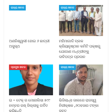
ରାଜ୍ୟ ଖବର
ରାଜ୍ୟ ଖବର
ଅଣନିଶ୍ୱାସୀ ହୋଇ ୬ ଛାତ୍ରୀ
ମହିମାଗାଦି ବ୍ଲକ
ଅସୁସ୍ଥ
କ୍ରିୟାନୁଷ୍ଠାନ କମିଟି ପକ୍ଷରୁ
ଯୋଗାଣ ମନ୍ତ୍ରୀଙ୍କୁ
ଦାବିପତ୍ର ପ୍ରଦାନ
ପ୍ରମୁଖ ଖବର
ରାଜ୍ୟ ଖବର
ଇ – ଟେକ୍ ର ମୋନାଲିସା ୫୯୯
ଭିଜିଲାନ୍ସ ଜାଲରେ ରାଜସ୍ୱ
ନମ୍ବର ରଖ୍ ଜିଲ୍ଲାକୁ ଗର୍ବିତ
ନିରୀକ୍ଷକ ,୬୦ହଜାର ଟଙ୍କା
କରିଛନ୍ତି
ଜବତ