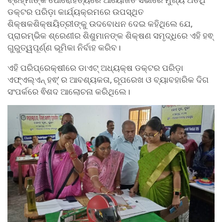
ବ୍ରହ୍ମାଙ୍କ ପୌରୋହିତ୍ୟରେ ଆୟୋଜିତ ସଭାରେ ମୁଖ୍ୟ ଅତିଥି
ଡକ୍ଟର ପରିଡ଼ା କାର୍ଯ୍ୟକ୍ରମରେ ଉପସ୍ଥିତ
ଶିକ୍ଷକଶିକ୍ଷୟିତ୍ରୀଙ୍କୁ ଉଦବୋଧନ ଦେଇ କହିଥିଲେ ଯେ,
ପ୍ରାରମ୍ଭିକ ଶ୍ରେଣୀର ଶିଶୁମାନଙ୍କ ଶିକ୍ଷଣ ସମୃଦ୍ଧିରେ ଏହି ହଵ୍
ଗୁରୁତ୍ୱପୂର୍ଣ୍ଣ ଭୂମିକା ନିର୍ବାହ କରିବ।
ଏହି ପରିପ୍ରେକ୍ଷୀରେ ଡାଏଟ୍ ଅଧ୍ୟକ୍ଷ ଡକ୍ଟର ପରିଡ଼ା
ଏଫ୍ଏଲ୍ଏନ୍ ହଵ୍’ ର ଆବଶ୍ୟକତା, ରୂପରେଖ ଓ ବ୍ୟାବହାରିକ ଦିଗ
ସଂପର୍କରେ ଵିଶଦ ଆଲୋଚନା କରିଥିଲେ।