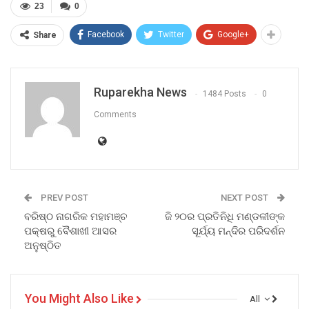
23
0
Facebook
Twitter
Google+
Share
Ruparekha News
1484 Posts
0
Comments
PREV POST
NEXT POST
ବରିଷ୍ଠ ନାଗରିକ ମହାମଞ୍ଚ
ଜି ୨୦ର ପ୍ରତିନିଧି ମଣ୍ଡଳୀଙ୍କ
ପକ୍ଷରୁ ବୈଶାଖୀ ଆସର
ସୂର୍ଯ୍ୟ ମନ୍ଦିର ପରିଦର୍ଶନ
ଅନୁଷ୍ଠିତ
You Might Also Like
All