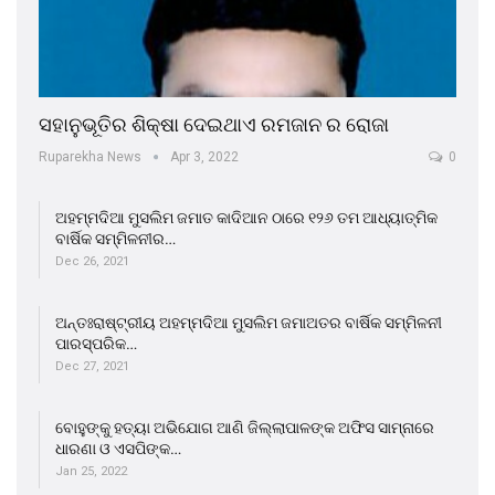
ସହାନୁଭୂତିର ଶିକ୍ଷା ଦେଇଥାଏ ରମଜାନ ର ରୋଜା
Ruparekha News
Apr 3, 2022
0
ଅହମ୍ମଦିଆ ମୁସଲିମ ଜମାତ କାଦିଆନ ଠାରେ ୧୨୬ ତମ ଆଧ୍ୟାତ୍ମିକ
ବାର୍ଷିକ ସମ୍ମିଳନୀର…
Dec 26, 2021
ଅନ୍ତଃରାଷ୍ଟ୍ରୀୟ ଅହମ୍ମଦିଆ ମୁସଲିମ ଜମାଅତର ବାର୍ଷିକ ସମ୍ମିଳନୀ
ପାରସ୍ପରିକ…
Dec 27, 2021
ବୋହୁଙ୍କୁ ହତ୍ୟା ଅଭିଯୋଗ ଆଣି ଜିଲ୍ଲାପାଳଙ୍କ ଅଫିସ ସାମ୍ନାରେ
ଧାରଣା ଓ ଏସପିଙ୍କ…
Jan 25, 2022