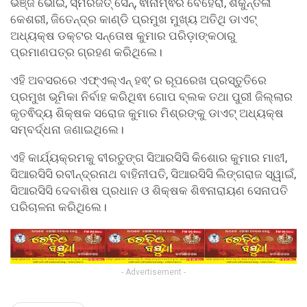
ଭଞ୍ଜ ଭୋଇ, ସ୍ମରଜିତ୍ ସେନ୍, ଵାନାମ୍ଵର ବେହେରା, ଶକୁନ୍ତଳା
କେଶରୀ, ଜିତେନ୍ଦ୍ର କାଣ୍ଡି ପ୍ରମୁଖ ମୁଖ୍ୟ ଅତିଥି ଡାଏଟ୍
ଅଧ୍ୟକ୍ଷ ଡକ୍ଟର ସନ୍ତୋଷ କୁମାର ପରିଡ଼ାଙ୍କଠାରୁ
ପ୍ରମାଣପତ୍ର ଗ୍ରହଣ କରିଥିଲେ।
ଏହି ଅବସରରେ ଏଫ୍ଏଲ୍ଏନ୍ ହଵ୍’ ର ରୂପରେଖ ପ୍ରସ୍ତୁତିରେ
ପ୍ରମୁଖ ଭୂମିକା ନିର୍ବାହ କରିଥିଵା ଗୋପ ବ୍ଲକ ତଥା ପୁରୀ ଜିଲ୍ଲାର
କୃତଵିଦ୍ୟ ଶିକ୍ଷକ ସରୋଜ କୁମାର ମିଶ୍ରଙ୍କୁ ଡାଏଟ୍ ଅଧ୍ୟକ୍ଷ
ସମ୍ବର୍ଦ୍ଧନା ଜଣାଇଥିଲେ।
ଏହି କାର୍ଯ୍ୟକ୍ରମକୁ ବୀରତୁଙ୍ଗ ସିଆରସିସି କିଶୋର କୁମାର ମାଝୀ,
ସିଆରସିସି ରବୀନ୍ଦ୍ରନାଥ ବାହିନୀପତି, ସିଆରସିସି ଲିଙ୍ଗରାଜ ସ୍ୱାଇଁ,
ସିଆରସିସି ଦେବାଶିଷ ପ୍ରଧାନ ଓ ଶିକ୍ଷକ ଶିଵନାରାୟଣ ସେନାପତି
ପରିଚାଳନା କରିଥିଲେ।
- Advertisement -