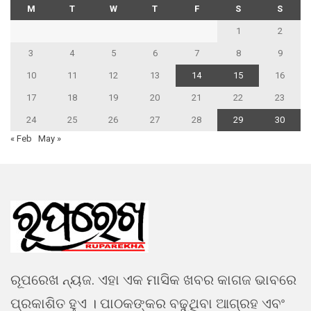
M
T
W
T
F
S
S
1
2
3
4
5
6
7
8
9
10
11
12
13
14
15
16
17
18
19
20
21
22
23
24
25
26
27
28
29
30
« Feb
May »
ରୂପରେଖ ନ୍ୟଜ. ଏହା ଏକ ମାସିକ ଖବର କାଗଜ ଭାବରେ
ପ୍ରକାଶିତ ହୁଏ । ପାଠକଙ୍କର ବଢୁଥିବା ଆଗ୍ରହ ଏବଂ