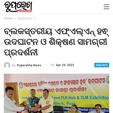
Home
ରାଜ୍ୟ ଖବର
ବ୍ଲକସ୍ତରୀୟ ଏଫ୍ଏଲ୍ଏନ୍ ହଵ୍
ଉଦଘାଟନ ଓ ଶିକ୍ଷଣ ସାମଗ୍ରୀ
ପ୍ରଦର୍ଶନୀ
On
Apr 29, 2023
By
Ruparekha News
ରାଜ୍ୟ ଖବର