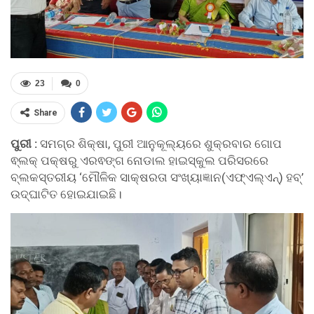
23
0
Share
ପୁରୀ :
ସମଗ୍ର ଶିକ୍ଷା, ପୁରୀ ଆନୁକୂଲ୍ୟରେ ଶୁକ୍ରବାର ଗୋପ
ଵ୍ଲକ୍ ପକ୍ଷରୁ ଏରଵଙ୍ଗ ନୋଡାଲ ହାଇସ୍କୁଲ ପରିସରରେ
ବ୍ଲକସ୍ତରୀୟ ‘ମୌଳିକ ସାକ୍ଷରତା ସଂଖ୍ୟାଜ୍ଞାନ(ଏଫ୍ଏଲ୍ଏନ୍) ହବ୍’
ଉଦ୍ଘାଟିତ ହୋଇଯାଇଛି।