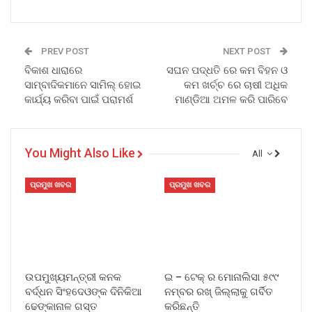
PREV POST
NEXT POST
ବିକାଶ ଧାରାରେ
ସଘନ ପଦ୍ଧତି ରେ କମ ବିହନ ଓ
ସାମ୍ବାଦିକମାନେ ସାମିଲ୍ ହୋଇ
କମ ଖର୍ଚ୍ଚ ରେ ଚାଷୀ ଅଧିକ
କାର୍ଯ୍ୟ କରିବା ପାଇଁ ପରାମର୍ଶ
ମାଣ୍ଡିଆ ଅମଳ କରି ପାରିବେ
You Might Also Like
All
ପ୍ରମୁଖ ଖବର
ପ୍ରମୁଖ ଖବର
ଉପମୁଖ୍ୟମନ୍ତ୍ରୀ କନକ
ଇ – ଟେକ୍ ର ମୋନାଲିସା ୫୯୯
ବର୍ଦ୍ଧନ ସିଂହଦେଓଙ୍କ ଦିନିକିଆ
ନମ୍ବର ରଖ୍ ଜିଲ୍ଲାକୁ ଗର୍ବିତ
ଢେଙ୍କାନାଳ ଗସ୍ତ
କରିଛନ୍ତି