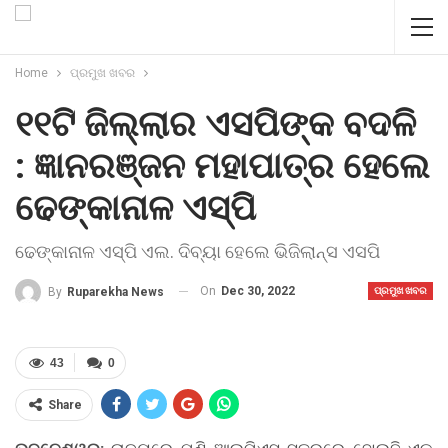
Home
ପ୍ରମୁଖ ଖବର
୧୧ଟି ଜିଲ୍ଲାର ଏସପିଙ୍କ ବଦଳି
: ଜ୍ଞାନରଞ୍ଜନ ମହାପାତ୍ର ହେଲେ
ଢେଙ୍କାନାଳ ଏସ୍‌ପି
ଢେଙ୍କାନାଳ ଏସ୍‌ପି ଏଲ. ଦିବ୍ୟା ହେଲେ ଭିଜିଲାନ୍ସ ଏସପି
On
Dec 30, 2022
By
Ruparekha News
ପ୍ରମୁଖ ଖବର
43
0
Share