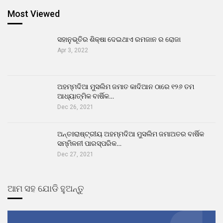
Most Viewed
ସହାନୁଭୂତିର ଶିକ୍ଷା ଦେଇଥାଏ ରମଜାନ ର ରୋଜା
Apr 3, 2022
ଅହମ୍ମଦିଆ ମୁସଲିମ ଜମାତ କାଦିଆନ ଠାରେ ୧୨୬ ତମ
ଆଧ୍ୟାତ୍ମିକ ବାର୍ଷିକ…
Dec 26, 2021
ଅନ୍ତଃରାଷ୍ଟ୍ରୀୟ ଅହମ୍ମଦିଆ ମୁସଲିମ ଜମାଅତର ବାର୍ଷିକ
ସମ୍ମିଳନୀ ପାରସ୍ପରିକ…
Dec 27, 2021
ଆମ ସହ ଯୋଡି ହୁଅନ୍ତୁ