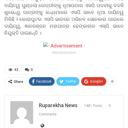
ଦାୟିତ୍ୱ ଗୁଣ୍ଡଲା ରେଡ୍ଡୀଙ୍କୁ ନୂଆପଡାର ଏସପି ପଦବୀକୁ ବଦଳି
ଶୁଭେନ୍ଦୁ ପାତ୍ରଙ୍କୁ କନ୍ଧମାଳର ଏସପି ଭାବେ ନୂଆ ଦାୟିତ୍ୱ
ମିଳିଛି I କୋରାପୁଟର ଏସପି ଭାବରେ ଅଭିନବ ସୋନକାର ପାଇଲେ
ଦାୟିତ୍ୱ, ଜ୍ଞାନରଞ୍ଜନ ମହାପାତ୍ର ଢେଙ୍କାନାଳ ଏସ୍‌ପି ଭାବେ
ନିଯୁକ୍ତି ପାଇଛନ୍ତି ।
- Advertisement -
43
0
Facebook
Twitter
Google+
Share
Ruparekha News
1481 Posts
0
Comments