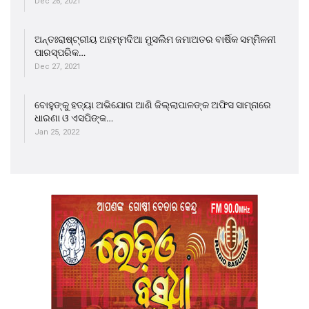
Dec 26, 2021
ଅନ୍ତଃରାଷ୍ଟ୍ରୀୟ ଅହମ୍ମଦିଆ ମୁସଲିମ ଜମାଅତର ବାର୍ଷିକ ସମ୍ମିଳନୀ
ପାରସ୍ପରିକ…
Dec 27, 2021
ବୋହୁଙ୍କୁ ହତ୍ୟା ଅଭିଯୋଗ ଆଣି ଜିଲ୍ଲାପାଳଙ୍କ ଅଫିସ ସାମ୍ନାରେ
ଧାରଣା ଓ ଏସପିଙ୍କ…
Jan 25, 2022