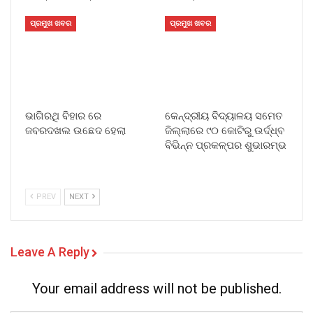
ପ୍ରମୁଖ ଖବର
ପ୍ରମୁଖ ଖବର
ଭାଗିରଥି ବିହାର ରେ
କେନ୍ଦ୍ରୀୟ ବିଦ୍ୟାଳୟ ସମେତ
ଜବରଦଖଲ ଉଛେଦ ହେଲା
ଜିଲ୍ଲାରେ ୯୦ କୋଟିରୁ ଉର୍ଦ୍ଧ୍ବ
ବିଭିନ୍ନ ପ୍ରକଳ୍ପର ଶୁଭାରମ୍ଭ
PREV
NEXT
Leave A Reply
Your email address will not be published.