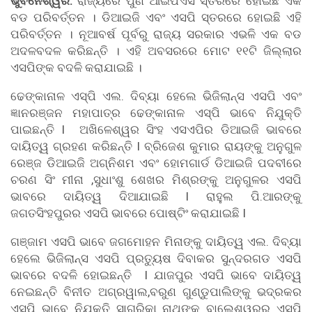
ଭୁବନେଶ୍ୱର:
ରାଜ୍ୟରେ ପୁଣି ଆଇପିଏସ ସ୍ତରରେ ହୋଇଛି ଏକ
ବଡ ପରିବର୍ତ୍ତନ । ଡିଆଇଜି ଏବଂ ଏସପି ସ୍ତରରେ ହୋଇଛି ଏହି
ପରିବର୍ତ୍ତନ । ନୂଆବର୍ଷ ପୂର୍ବରୁ ରାଜ୍ୟ ସରକାର ଏଭଳି ଏକ ବଡ
ଅଦଳବଦଳ କରିଛନ୍ତି । ଏହି ଅବସରରେ ମୋଟ ୧୧ଟି ଜିଲ୍ଲାର
ଏସପିଙ୍କ ବଦଳି କରାଯାଇଛି ।
ଢେଙ୍କାନାଳ ଏସ୍‌ପି ଏଲ. ଦିବ୍ୟା ହେଲେ ଭିଜିଲାନ୍ସ ଏସପି ଏବଂ
ଜ୍ଞାନରଞ୍ଜନ ମହାପାତ୍ର ଢେଙ୍କାନାଳ ଏସ୍‌ପି ଭାବେ ନିଯୁକ୍ତି
ପାଇଛନ୍ତି I ଅଖିଳେଶ୍ୱର ସିଂହ ଏସଏପିର ଡିଆଇଜି ଭାବରେ
ଦାୟିତ୍ୱ ଗ୍ରହଣ କରିଛନ୍ତି I ବ୍ରିଜେଶ କୁମାର ରାୟଙ୍କୁ ଅନୁଗୁଳ
ରେଞ୍ଜ ଡିଆଇଜି ଅଗ୍ନିଶମ ଏବଂ ହୋମଗାର୍ଡ ଡିଆଇଜି ପଦବୀରେ
ଚରଣ ସିଂ ମୀନା ,ସୁଧାଂଶୁ ଶେଖର ମିଶ୍ରଙ୍କୁ ଅନୁଗୁଳର ଏସପି
ଭାବରେ ଦାୟିତ୍ୱ ଦିଆଯାଇଛି I ରାହୁଲ ପି.ଆରଙ୍କୁ
ଜଗତସିଂହପୁରର ଏସପି ଭାବରେ ପୋଷ୍ଟିଂ କରାଯାଇଛି I
ଗଞ୍ଜାମ ଏସପି ଭାବେ ଜଗମୋହନ ମିନାଙ୍କୁ ଦାୟିତ୍ୱ ଏଲ. ଦିବ୍ୟା
ହେଲେ ଭିଜିଲାନ୍ସ ଏସପି ପ୍ରତ୍ୟୁଷ ଦିବାକର ସୁନ୍ଦରଗଡ ଏସପି
ଭାବରେ ବଦଳି ହୋଇଛନ୍ତି I ଯାଜପୁର ଏସପି ଭାବେ ଦାୟିତ୍ୱ
ନେଇଛନ୍ତି ବିନୀତ ଅଗ୍ରୱାଲ,ବରୁଣ ଗୁଣ୍ଡୁପାଲିଙ୍କୁ ଭଦ୍ରକର
ଏସପି ଭାବେ ନିଯୁକ୍ତି ସାଗରିକା ନାଥଙ୍କୁ ବାଲେଶ୍ୱରର ଏସପି