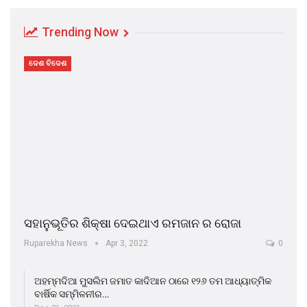
Trending Now
ଦେଶ ବିଦେଶ
ସହାନୁଭୂତିର ଶିକ୍ଷା ଦେଇଥାଏ ରମଜାନ ର ରୋଜା
Ruparekha News
Apr 3, 2022
0
ଅହମ୍ମଦିଆ ମୁସଲିମ ଜମାତ କାଦିଆନ ଠାରେ ୧୨୬ ତମ ଆଧ୍ୟାତ୍ମିକ
ବାର୍ଷିକ ସମ୍ମିଳନୀର…