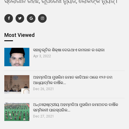
ସ୍ଲୋଗାନ ରହିଛି, ରୂପରେଖ ନ୍ୟୁଜ, ଲୋକଙ୍କ ନ୍ୟୁଜ୍।
Most Viewed
ସହାନୁଭୂତିର ଶିକ୍ଷା ଦେଇଥାଏ ରମଜାନ ର ରୋଜା
Apr 3, 2022
ଅହମ୍ମଦିଆ ମୁସଲିମ ଜମାତ କାଦିଆନ ଠାରେ ୧୨୬ ତମ
ଆଧ୍ୟାତ୍ମିକ ବାର୍ଷିକ…
Dec 26, 2021
ଅନ୍ତଃରାଷ୍ଟ୍ରୀୟ ଅହମ୍ମଦିଆ ମୁସଲିମ ଜମାଅତର ବାର୍ଷିକ
ସମ୍ମିଳନୀ ପାରସ୍ପରିକ…
Dec 27, 2021