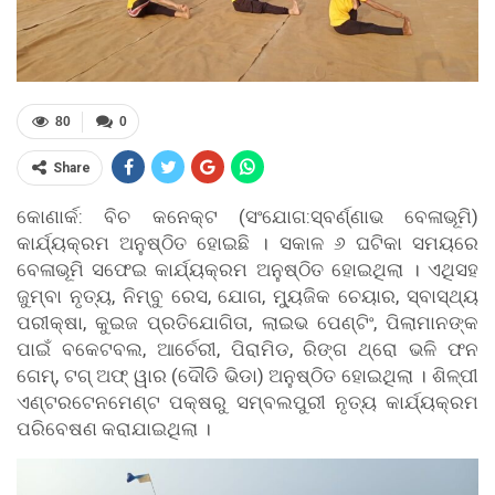
80
0
Share
କୋଣାର୍କ: ବିଚ କନେକ୍ଟ (ସଂଯୋଗ:ସ୍ବର୍ଣ୍ଣାଭ ବେଳାଭୂମି)
କାର୍ଯ୍ୟକ୍ରମ ଅନୁଷ୍ଠିତ ହୋଇଛି । ସକାଳ ୬ ଘଟିକା ସମୟରେ
ବେଳାଭୂମି ସଫେଇ କାର୍ଯ୍ୟକ୍ରମ ଅନୁଷ୍ଠିତ ହୋଇଥିଲା । ଏଥିସହ
ଜୁମ୍ବା ନୃତ୍ୟ, ନିମ୍ବୁ ରେସ, ଯୋଗ, ମ୍ୟୁଜିକ ଚେୟାର, ସ୍ବାସ୍ଥ୍ୟ
ପରୀକ୍ଷା, କୁଇଜ ପ୍ରତିଯୋଗିତା, ଲାଇଭ ପେଣ୍ଟିଂ, ପିଲାମାନଙ୍କ
ପାଇଁ ବକେଟବଲ, ଆର୍ଚେରୀ, ପିରାମିଡ, ରିଙ୍ଗ ଥ୍ରୋ ଭଳି ଫନ
ଗେମ୍, ଟଗ୍ ଅଫ୍ ୱାର (ଦୌଡି ଭିଡା) ଅନୁଷ୍ଠିତ ହୋଇଥିଲା । ଶିଳ୍ପୀ
ଏଣ୍ଟରଟେନମେଣ୍ଟ ପକ୍ଷରୁ ସମ୍ବଲପୁରୀ ନୃତ୍ୟ କାର୍ଯ୍ୟକ୍ରମ
ପରିବେଷଣ କରାଯାଇଥିଲା ।