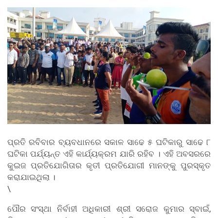
ପ୍ରତି ରବିବାର ବ୍ୟବଧାନରେ ସକାଳ ସାଢେ ୫ ଘଟିକାରୁ ସାଢେ ୮
ଘଟିକା ପର୍ଯ୍ୟନ୍ତ ଏହି କାର୍ଯ୍ୟକ୍ରମ ଯାରି ରହିବ । ଏହି ଅବସରରେ
କୁଇଜ ପ୍ରତିଯୋଗିତାର କୃତୀ ପ୍ରତିଯୋଗୀ ମାନଙ୍କୁ ପୁରସ୍କୃତ
କରାଯାଇଥିଲା ।
\
ପୌର ସଂସ୍ଥା ନିର୍ବାହୀ ଅଧିକାରୀ ଶ୍ରୀ ସରୋଜ କୁମାର ସ୍ବାଇଁ,