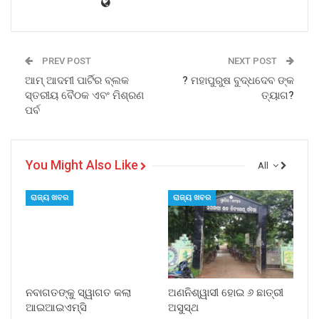
PREV POST
NEXT POST
ଆମ୍ ଆଦମୀ ପାର୍ଟିର ବ୍ଲକ
? ମହାପୁରୁଷ ବୁଦ୍ଧଦେବ ଙ୍କ
ସ୍ତରୀୟ ବୈଠକ ଏବଂ ମିଶ୍ରଣ
ତ୍ୟାଗ?
ପର୍ବ
You Might Also Like
All
ରାଜ୍ୟ ଖବର
ରାଜ୍ୟ ଖବର
ନବାଗତଙ୍କୁ ସ୍ୱାଗତ କଲା
ଅଣନିଶ୍ୱାସୀ ହୋଇ ୬ ଛାତ୍ରୀ
ଆଇଆଇଏମ୍‌ସି
ଅସୁସ୍ଥ