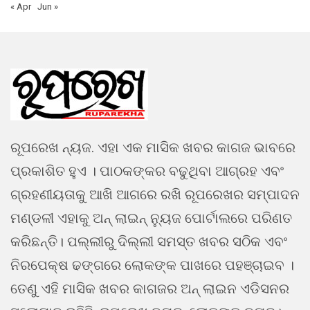
« Apr
Jun »
ରୂପରେଖ ନ୍ୟଜ. ଏହା ଏକ ମାସିକ ଖବର କାଗଜ ଭାବରେ
ପ୍ରକାଶିତ ହୁଏ । ପାଠକଙ୍କର ବଢୁଥିବା ଆଗ୍ରହ ଏବଂ
ଗ୍ରହଣୀୟତାକୁ ଆଖି ଆଗରେ ରଖି ରୂପରେଖର ସମ୍ପାଦନ
ମଣ୍ଡଳୀ ଏହାକୁ ଅନ୍ ଲାଇନ୍ ନ୍ୟୁଜ ପୋର୍ଟାଲରେ ପରିଣତ
କରିଛନ୍ତି। ପଲ୍ଲୀରୁ ଦିଲ୍ଲୀ ସମସ୍ତ ଖବର ସଠିକ ଏବଂ
ନିରପେକ୍ଷ ଢଙ୍ଗରେ ଲୋକଙ୍କ ପାଖରେ ପହଞ୍ଚାଇବ ।
ତେଣୁ ଏହି ମାସିକ ଖବର କାଗଜର ଅନ୍ ଲାଇନ ଏଡିସନର