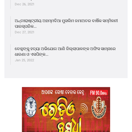
Dec 26, 2021
ଅନ୍ତଃରାଷ୍ଟ୍ରୀୟ ଅହମ୍ମଦିଆ ମୁସଲିମ ଜମାଅତର ବାର୍ଷିକ ସମ୍ମିଳନୀ
ପାରସ୍ପରିକ…
Dec 27, 2021
ବୋହୁଙ୍କୁ ହତ୍ୟା ଅଭିଯୋଗ ଆଣି ଜିଲ୍ଲାପାଳଙ୍କ ଅଫିସ ସାମ୍ନାରେ
ଧାରଣା ଓ ଏସପିଙ୍କ…
Jan 25, 2022