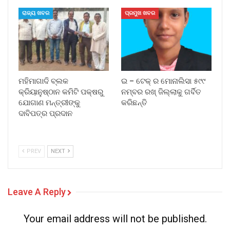
ରାଜ୍ୟ ଖବର
ପ୍ରମୁଖ ଖବର
ମହିମାଗାଦି ବ୍ଲକ
ଇ – ଟେକ୍ ର ମୋନାଲିସା ୫୯୯
କ୍ରିୟାନୁଷ୍ଠାନ କମିଟି ପକ୍ଷରୁ
ନମ୍ବର ରଖ୍ ଜିଲ୍ଲାକୁ ଗର୍ବିତ
ଯୋଗାଣ ମନ୍ତ୍ରୀଙ୍କୁ
କରିଛନ୍ତି
ଦାବିପତ୍ର ପ୍ରଦାନ
PREV
NEXT
Leave A Reply
Your email address will not be published.