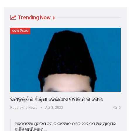
Trending Now
ଦେଶ ବିଦେଶ
ସହାନୁଭୂତିର ଶିକ୍ଷା ଦେଇଥାଏ ରମଜାନ ର ରୋଜା
Ruparekha News
Apr 3, 2022
0
ଅହମ୍ମଦିଆ ମୁସଲିମ ଜମାତ କାଦିଆନ ଠାରେ ୧୨୬ ତମ ଆଧ୍ୟାତ୍ମିକ
ବାର୍ଷିକ ସମ୍ମିଳନୀର…