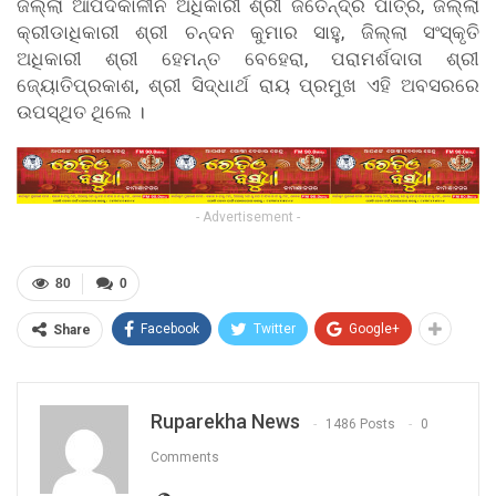
ଜିଲ୍ଲା ଆପଦକାଳୀନ ଅଧିକାରୀ ଶ୍ରୀ ଜିତେନ୍ଦ୍ର ପାତ୍ର, ଜିଲ୍ଲା
କ୍ରୀଡାଧିକାରୀ ଶ୍ରୀ ଚନ୍ଦନ କୁମାର ସାହୁ, ଜିଲ୍ଲା ସଂସ୍କୃତି
ଅଧିକାରୀ ଶ୍ରୀ ହେମନ୍ତ ବେହେରା, ପରାମର୍ଶଦାତା ଶ୍ରୀ
ଜ୍ୟୋତିପ୍ରକାଶ, ଶ୍ରୀ ସିଦ୍ଧାର୍ଥ ରାୟ ପ୍ରମୁଖ ଏହି ଅବସରରେ
ଉପସ୍ଥିତ ଥିଲେ ।
- Advertisement -
80
0
Facebook
Twitter
Google+
Share
Ruparekha News
1486 Posts
0
Comments