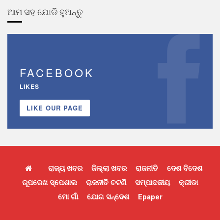
ଆମ ସହ ଯୋଡି ହୁଅନ୍ତୁ
FACEBOOK
LIKES
LIKE OUR PAGE
ରାଜ୍ୟ ଖବର
ଜିଲ୍ଲା ଖବର
ରାଜନୀତି
ଦେଶ ବିଦେଶ
ରୂପରେଖ ସ୍ପେଶାଲ
ରାଜନୀତି ଚଟଣି
ସମ୍ପାଦକୀୟ
କ୍ରୀଡା
ମୋ ଗାଁ
ଯୋଗ ସନ୍ଦେଶ
Epaper