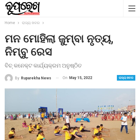
Home
ରାଜ୍ୟ ଖବର
ମନ ମୋହିଲା ଜୁମ୍ବା ନୃତ୍ୟ,
ନିମ୍ବୁ ରେସ
ବିଚ୍ କନେକ୍ଟ କାର୍ଯ୍ୟକ୍ରମ ଅନୁଷ୍ଠିତ
On
May 15, 2022
By
Ruparekha News
ରାଜ୍ୟ ଖବର