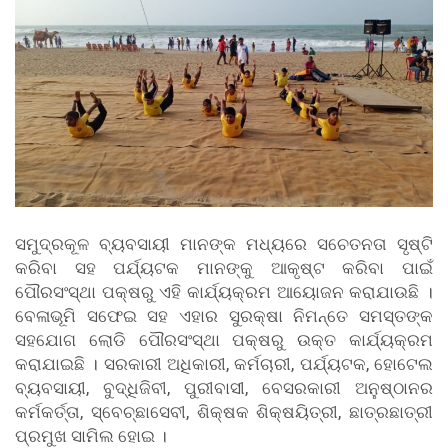
ସମୁଦ୍ରକୂଳ ବ୍ୟବସାୟୀ ମାନଙ୍କ ମଧ୍ୟରେ ସଚେତନତା ସୃଷ୍ଟି
କରିବା ସହ ପର୍ଯ୍ୟଟକ ମାନଙ୍କୁ ଆକୃଷ୍ଟ କରିବା ପାଇଁ
ପୌରସଂସ୍ଥା ପକ୍ଷରୁ ଏହି କାର୍ଯ୍ୟକ୍ରମ ଆୟୋଜନ କରାଯାଉଛି ।
ବେଳାଭୂମି ସଫେଇ ସହ ଏହାର ସୁରକ୍ଷା ନିମନ୍ତେ ସମସ୍ତଙ୍କ
ସହଯୋଗ ଲୋଡି ପୌରସଂସ୍ଥା ପକ୍ଷରୁ ଉକ୍ତ କାର୍ଯ୍ୟକ୍ରମ
କରାଯାଇଛି । ସରକାରୀ ଅଧିକାରୀ, କର୍ମଚାରୀ, ପର୍ଯ୍ୟଟକ, ହୋଟେଲ
ବ୍ୟବସାୟୀ, ବୁଦ୍ଧିଜିବୀ, ପୁରୀବାସୀ, ବେସରକାରୀ ଅନୁଷ୍ଠାନର
କର୍ମକର୍ତ୍ତା, ସ୍ବେଚ୍ଛାସେବୀ, ଶିକ୍ଷକ ଶିକ୍ଷୟିତ୍ରୀ, ଛାତ୍ରଛାତ୍ରୀ
ପ୍ରମୁଖ ସାମିଲ ହୋଇ ।