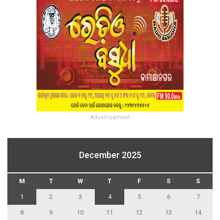
- Advertisement -
December 2025
M
T
W
T
F
S
S
1
2
3
4
5
6
7
8
9
10
11
12
13
14