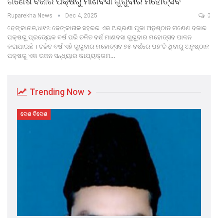
ଗଣେଶ ବଜାର ପକ୍ଷରୁ ମାଣବସା ଗୁରୁବାର ମହୋତ୍ସବ
Ruparekha News
Dec 4, 2025
0
ଢେଙ୍କାନାଳ,୪ା୧୨: ଢେଙ୍କାନାଳ ସହରର ଏକ ଅଗ୍ରଣୀ ପୂଜା ଅନୁଷ୍ଠାନ ଗଣେଶ ବଜାର
ପକ୍ଷରୁ ପ୍ରତ୍ୟେକ ବର୍ଷ ପରି ଚଳିତ ବର୍ଷ ମାଣବସା ଗୁରୁବାର ମହୋତ୍ସବ ପାଳନ
କରାଯାଇଛି । ଚଳିତ ବର୍ଷ ଏହି ଗୁରୁବାର ମହୋତ୍ସବ ୭୫ ବର୍ଷରେ ପହଂଚି ଥିବାରୁ ଅନୁଷ୍ଠାନ
ପକ୍ଷରୁ ଏକ ଭଜନ ସନ୍ଧ୍ୟାର କାଯ୍ୟକ୍ରମ…
Trending Now
ଦେଶ ବିଦେଶ