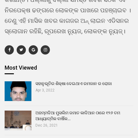
ନିରପେକ୍ଷ ଢଙ୍ଗରେ ଲୋକଙ୍କ ପାଖରେ ପହଞ୍ଚାଇବ ।
ତେଣୁ ଏହି ମାସିକ ଖବର କାଗଜର ଅନ୍ ଲାଇନ ଏଡିସନର
ସ୍ଲୋଗାନ ରହିଛି, ରୂପରେଖ ନ୍ୟୁଜ, ଲୋକଙ୍କ ନ୍ୟୁଜ୍।
Most Viewed
ସହାନୁଭୂତିର ଶିକ୍ଷା ଦେଇଥାଏ ରମଜାନ ର ରୋଜା
Apr 3, 2022
ଅହମ୍ମଦିଆ ମୁସଲିମ ଜମାତ କାଦିଆନ ଠାରେ ୧୨୬ ତମ
ଆଧ୍ୟାତ୍ମିକ ବାର୍ଷିକ…
Dec 26, 2021