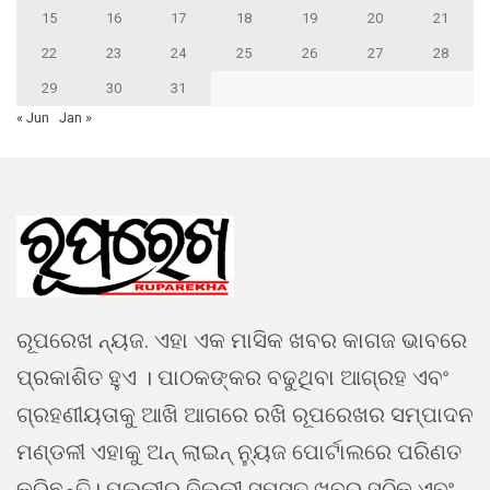
15
16
17
18
19
20
21
22
23
24
25
26
27
28
29
30
31
« Jun
Jan »
ରୂପରେଖ ନ୍ୟଜ. ଏହା ଏକ ମାସିକ ଖବର କାଗଜ ଭାବରେ
ପ୍ରକାଶିତ ହୁଏ । ପାଠକଙ୍କର ବଢୁଥିବା ଆଗ୍ରହ ଏବଂ
ଗ୍ରହଣୀୟତାକୁ ଆଖି ଆଗରେ ରଖି ରୂପରେଖର ସମ୍ପାଦନ
ମଣ୍ଡଳୀ ଏହାକୁ ଅନ୍ ଲାଇନ୍ ନ୍ୟୁଜ ପୋର୍ଟାଲରେ ପରିଣତ
କରିଛନ୍ତି। ପଲ୍ଲୀରୁ ଦିଲ୍ଲୀ ସମସ୍ତ ଖବର ସଠିକ ଏବଂ