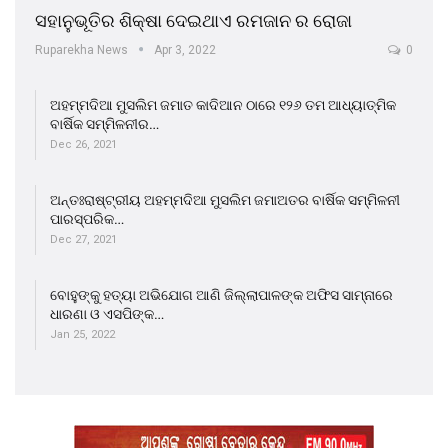
ସହାନୁଭୂତିର ଶିକ୍ଷା ଦେଇଥାଏ ରମଜାନ ର ରୋଜା
Ruparekha News
Apr 3, 2022
0
ଅହମ୍ମଦିଆ ମୁସଲିମ ଜମାତ କାଦିଆନ ଠାରେ ୧୨୬ ତମ ଆଧ୍ୟାତ୍ମିକ
ବାର୍ଷିକ ସମ୍ମିଳନୀର…
Dec 26, 2021
ଅନ୍ତଃରାଷ୍ଟ୍ରୀୟ ଅହମ୍ମଦିଆ ମୁସଲିମ ଜମାଅତର ବାର୍ଷିକ ସମ୍ମିଳନୀ
ପାରସ୍ପରିକ…
Dec 27, 2021
ବୋହୁଙ୍କୁ ହତ୍ୟା ଅଭିଯୋଗ ଆଣି ଜିଲ୍ଲାପାଳଙ୍କ ଅଫିସ ସାମ୍ନାରେ
ଧାରଣା ଓ ଏସପିଙ୍କ…
Jan 25, 2022