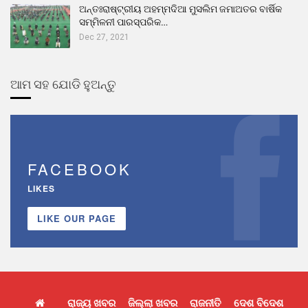
ଅନ୍ତଃରାଷ୍ଟ୍ରୀୟ ଅହମ୍ମଦିଆ ମୁସଲିମ ଜମାଅତର ବାର୍ଷିକ
ସମ୍ମିଳନୀ ପାରସ୍ପରିକ…
Dec 27, 2021
ଆମ ସହ ଯୋଡି ହୁଅନ୍ତୁ
FACEBOOK
LIKES
LIKE OUR PAGE
ରାଜ୍ୟ ଖବର
ଜିଲ୍ଲା ଖବର
ରାଜନୀତି
ଦେଶ ବିଦେଶ