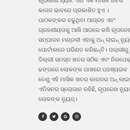
ରୂପରେଖ ନ୍ୟଜ. ଏହା ଏକ ମାସିକ ଖବର
କାଗଜ ଭାବରେ ପ୍ରକାଶିତ ହୁଏ ।
ପାଠକଙ୍କର ବଢୁଥିବା ଆଗ୍ରହ ଏବଂ
ଗ୍ରହଣୀୟତାକୁ ଆଖି ଆଗରେ ରଖି ରୂପରେ
ସମ୍ପାଦନ ମଣ୍ଡଳୀ ଏହାକୁ ଅନ୍ ଲାଇନ୍ ନ୍ୟ
ପୋର୍ଟାଲରେ ପରିଣତ କରିଛନ୍ତି। ପଲ୍ଲୀରୁ
ଦିଲ୍ଲୀ ସମସ୍ତ ଖବର ସଠିକ ଏବଂ ନିରପେକ
ଢଙ୍ଗରେ ଲୋକଙ୍କ ପାଖରେ ପହଞ୍ଚାଇବ 
ତେଣୁ ଏହି ମାସିକ ଖବର କାଗଜର ଅନ୍ ଲା
ଏଡିସନର ସ୍ଲୋଗାନ ରହିଛି, ରୂପରେଖ ନ୍ୟୁ
ଲୋକଙ୍କ ନ୍ୟୁଜ୍।