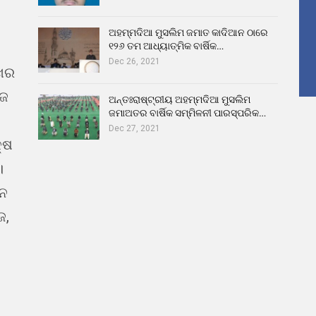
ଅହମ୍ମଦିଆ ମୁସଲିମ ଜମାତ କାଦିଆନ ଠାରେ
୧୨୬ ତମ ଆଧ୍ୟାତ୍ମିକ ବାର୍ଷିକ…
Dec 26, 2021
ଖର
ୁଜ
ଅନ୍ତଃରାଷ୍ଟ୍ରୀୟ ଅହମ୍ମଦିଆ ମୁସଲିମ
ଜମାଅତର ବାର୍ଷିକ ସମ୍ମିଳନୀ ପାରସ୍ପରିକ…
Dec 27, 2021
୍ଷ
।
ଇନ
ଜ,