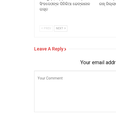
ସିଂହଦେଓଙ୍କ ଦିନିକିଆ ଢେଙ୍କାନାଳ
ରଖ୍ ଜିଲ୍ଲାକ
ଗସ୍ତ
PREV
NEXT
Leave A Reply
Your email addr