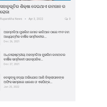
ସହାନୁଭୂତିର ଶିକ୍ଷା ଦେଇଥାଏ ରମଜାନ ର
ରୋଜା
Ruparekha News
Apr 3, 2022
0
ଅହମ୍ମଦିଆ ମୁସଲିମ ଜମାତ କାଦିଆନ ଠାରେ ୧୨୬ ତମ
ଆଧ୍ୟାତ୍ମିକ ବାର୍ଷିକ ସମ୍ମିଳନୀର…
Dec 26, 2021
ଅନ୍ତଃରାଷ୍ଟ୍ରୀୟ ଅହମ୍ମଦିଆ ମୁସଲିମ ଜମାଅତର
ବାର୍ଷିକ ସମ୍ମିଳନୀ ପାରସ୍ପରିକ…
Dec 27, 2021
ବୋହୁଙ୍କୁ ହତ୍ୟା ଅଭିଯୋଗ ଆଣି ଜିଲ୍ଲାପାଳଙ୍କ
ଅଫିସ ସାମ୍ନାରେ ଧାରଣା ଓ ଏସପିଙ୍କ…
Jan 25, 2022