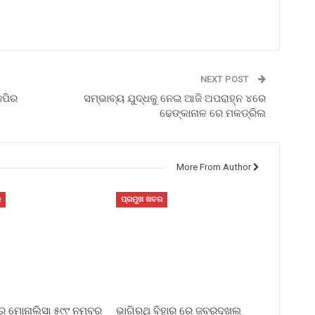
NEXT POST
େପିର
ସମ୍ଭାବ୍ୟ ଯୁଦ୍ଧକୁ ନେଇ ଆଜି ଅପରାହ୍ନ ୪ରେ
ଢେଙ୍କାନାଳ ରେ ମକଡ୍ରିଲ
More From Author
ର
ପ୍ରମୁଖ ଖବର
 ର ମୋନାଲିସା ୫୯୯ ନମ୍ବର
ଭାଗିରଥି ବିହାର ରେ ଜବରଦଖଲ