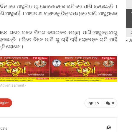
 ଦିନ ରେ ଆସୁଛି ତ ଆୁ କେତେବେଳେ ରାତି ରେ ପାଣି ଦେଉଛନ୍ତି ।
ାଣି ଆସୁନାହିଁ । ଆଖପାଖ ବଜାରକୁ ଠିକ୍ ସମୟରେ ପାଣି ଆସୁଥିଲେ
ମାନେ ଘରେ ଘରେ ମିଟର ବସାଇଲେ ମଧ୍ୟ ପାଣି ଆସୁନଥିବାରୁ
ଛନ୍ତି । ଦିନେ ଦିନେ ପାଣି କୁ ଚାହିଁ ଚାହିଁ ଲୋକଙ୍କ ରାତି ପାହି
« J
୍ତି ଲୋକେ ।
 Advertisement -
ogle+
15
0
Posts