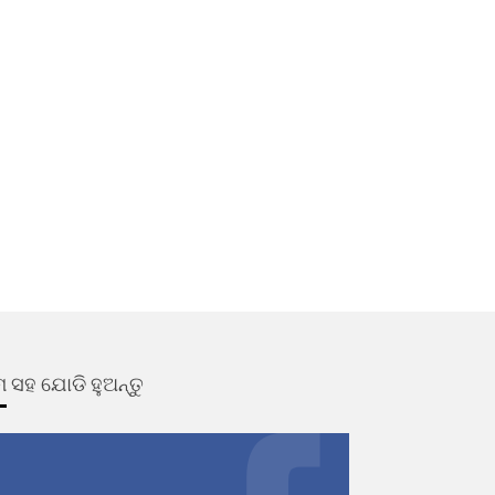
 ସହ ଯୋଡି ହୁଅନ୍ତୁ