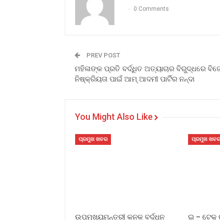
0 Comments
PREV POST
ମହିଳାଙ୍କ ପ୍ରତି ବର୍ଦ୍ଧିତ ଅତ୍ୟାଚାର ବିରୁଦ୍ଧରେ ବିଜ
ନିଷ୍କ୍ରିୟତା ପାଇଁ ଆମ୍ ଆଦମୀ ପାର୍ଟିର ନନ୍ଦା
You Might Also Like
ପ୍ରମୁଖ ଖବର
ପ୍ରମୁଖ ଖବ
ଉପମୁଖ୍ୟମନ୍ତ୍ରୀ କନକ ବର୍ଦ୍ଧନ
ଇ – ଟେକ୍