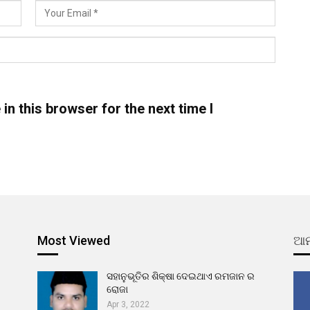
n this browser for the next time I
Most Viewed
ଆମ
ସହାନୁଭୂତିର ଶିକ୍ଷା ଦେଇଥାଏ ରମଜାନ ର
ରୋଜା
Apr 3, 2022