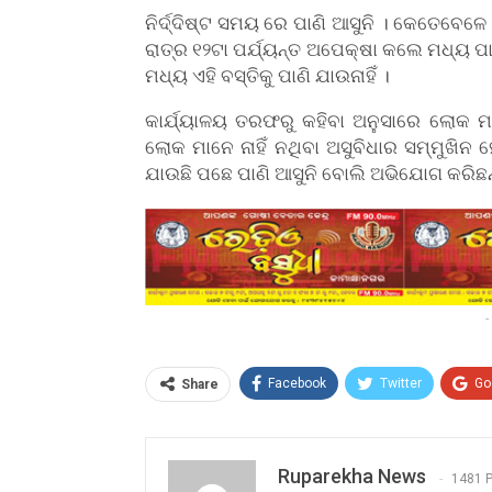
ନିର୍ଦ୍ଦିଷ୍ଟ ସମୟ ରେ ପାଣି ଆସୁନି । କେତେବେଳେ
ରାତ୍ର ୧୨ଟା ପର୍ଯ୍ୟନ୍ତ ଅପେକ୍ଷା କଲେ ମଧ୍ୟ ପ
ମଧ୍ୟ ଏହି ବସ୍ତିକୁ ପାଣି ଯାଉନାହିଁ ।
କାର୍ଯ୍ୟାଳୟ ତରଫରୁ କହିବା ଅନୁସାରେ ଲୋକ 
ଲୋକ ମାନେ ନାହିଁ ନଥିବା ଅସୁବିଧାର ସମ୍ମୁଖିନ ହେଉ
ଯାଉଛି ପଛେ ପାଣି ଆସୁନି ବୋଲି ଅଭିଯୋଗ କରିଛନ
-
Facebook
Twitter
Go
Share
Ruparekha News
1481 