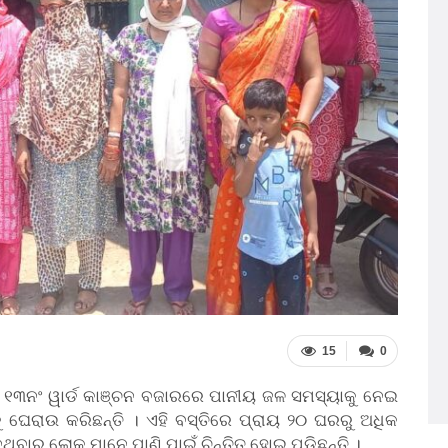
15
0
ତ ୧୩ନଂ ୱାର୍ଡ କାଞ୍ଚନ ବଜାରରେ ପାନୀୟ ଜଳ ସମସ୍ୟାକୁ ନେଇ
 ଘେରାଉ କରିଛନ୍ତି । ଏହି ବସ୍ତିରେ ପ୍ରାୟ ୨୦ ଘରରୁ ଅଧିକ
ବାରୁ ଲୋକ ମାନେ ପାଣି ପାଇଁ ଚିନ୍ତିତ ହୋଇ ପଡିଛନ୍ତି ।