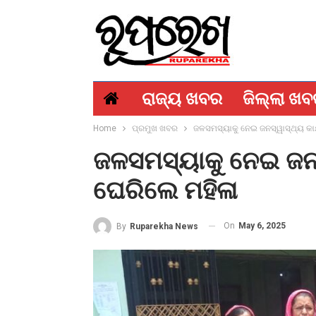
ରାଜ୍ୟ ଖବର
ଜିଲ୍ଲା ଖ
Home
ପ୍ରମୁଖ ଖବର
ଜଳସମସ୍ୟାକୁ ନେଇ ଜନସ୍ୱାସ୍ଥ୍ୟ କାର
ଜଳସମସ୍ୟାକୁ ନେଇ ଜନସ
ଘେରିଲେ ମହିଳା
On
May 6, 2025
By
Ruparekha News