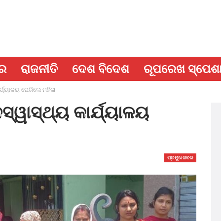
ବର
ରାଜନୀତି
ଦେଶ ବିଦେଶ
ରୂପରେଖ ସ୍ପେଶ
୍ଯ୍ୟାଳୟ ଘେରିଲେ ମହିଳା
୍ୱାସ୍ଥ୍ୟ କାର୍ଯ୍ୟାଳୟ
ପ୍ରମୁଖ ଖବର