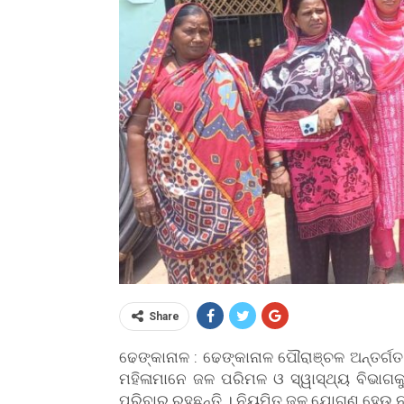
Share
ଢେଙ୍କାନାଳ : ଢେଙ୍କାନାଳ ପୌରାଞ୍ଚଳ ଅନ୍ତର୍ଗ
ମହିଳାମାନେ ଜଳ ପରିମଳ ଓ ସ୍ୱାସ୍ଥ୍ୟ ବିଭାଗକୁ
ପରିବାର ରହୁଛନ୍ତି । ନିୟମିତ ଜଳ ଯୋଗଣ ହେଉ ନଥି