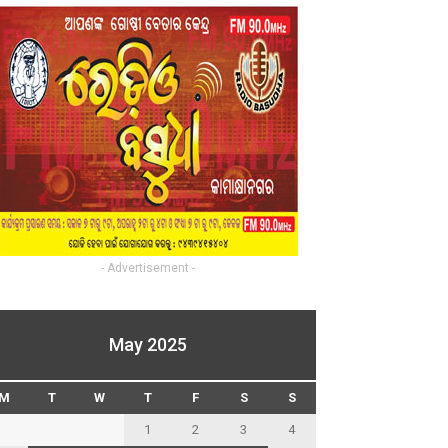
- Advertisement -
May 2025
M
T
W
T
F
S
S
1
2
3
4