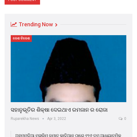
Trending Now
ଦେଶ ବିଦେଶ
ସହାନୁଭୂତିର ଶିକ୍ଷା ଦେଇଥାଏ ରମଜାନ ର ରୋଜା
Ruparekha News
Apr 3, 2022
0
ଅହମ୍ମଦିଆ ମୁସଲିମ ଜମାତ କାଦିଆନ ଠାରେ ୧୨୬ ତମ ଆଧ୍ୟାତ୍ମିକ