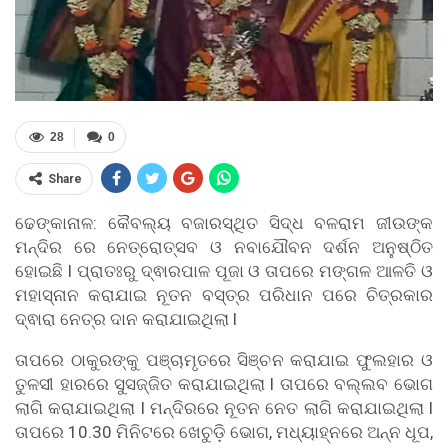
28
0
Share
ଢେଙ୍କାନାଳ: କୈବଲ୍ୟ ବଜାରସ୍ଥିତ ସିଦ୍ଧ ବଳରାମ ଜୀଉଙ୍କ
ମନ୍ଦିର ରେ ନେତ୍ରୋତ୍ସବ ଓ ନବାଯୌବନ ଦର୍ଶନ ଅନୁଷ୍ଠିତ
ହୋଇଛି l ପ୍ରାତଃରୁ ଦ୍ଵାରପାଳ ପୂଜା ଓ ତାପରେ ମଙ୍ଗଳ ଆଳତି ଓ
ମହାସ୍ନାନ କରାଯାଇ ନୂତନ ବସ୍ତ୍ର ପରିଧାନ ପରେ ଚିତ୍ରକାର
ଦ୍ଵାରା ନେତ୍ର ଦାନ କରାଯାଇଥିଲା l
ତାପରେ ଠାକୁରଙ୍କୁ ପଞ୍ଚାମୃତରେ ସିଞ୍ଚନ କରାଯାଇ ଫୁଲହାର ଓ
ତୁଳସୀ ହାରରେ ସୁସଜ୍ଜିତ କରାଯାଇଥିଲା l ତାପରେ ବଲ୍ଲବ ଭୋଗ
ଲାଗି କରାଯାଇଥିଲା l ମନ୍ଦିରରେ ନୂତନ ନେତ ଲାଗି କରାଯାଇଥିଲା l
ତାପରେ 10.30 ମିନିଟରେ ଖେଚୁଡ଼ି ଭୋଗ, ମଧ୍ୟାହ୍ନରେ ଅନ୍ନ ଧୂପ,