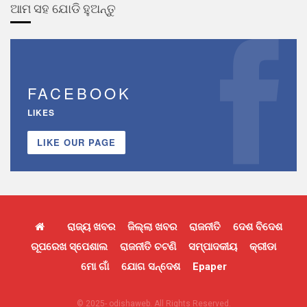
ଆମ ସହ ଯୋଡି ହୁଅନ୍ତୁ
FACEBOOK
LIKES
LIKE OUR PAGE
ରାଜ୍ୟ ଖବର
ଜିଲ୍ଲା ଖବର
ରାଜନୀତି
ଦେଶ ବିଦେଶ
ରୂପରେଖ ସ୍ପେଶାଲ
ରାଜନୀତି ଚଟଣି
ସମ୍ପାଦକୀୟ
କ୍ରୀଡା
ମୋ ଗାଁ
ଯୋଗ ସନ୍ଦେଶ
Epaper
© 2025- odishaweb. All Rights Reserved.