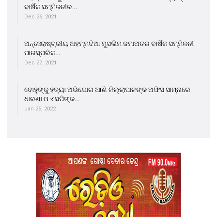
ବାର୍ଷିକ ସମ୍ମିଳନୀର…
Dec 26, 2021
ଅନ୍ତଃରାଷ୍ଟ୍ରୀୟ ଅହମ୍ମଦିଆ ମୁସଲିମ ଜମାଅତର ବାର୍ଷିକ ସମ୍ମିଳନୀ
ପାରସ୍ପରିକ…
Dec 27, 2021
ବୋହୁଙ୍କୁ ହତ୍ୟା ଅଭିଯୋଗ ଆଣି ଜିଲ୍ଲାପାଳଙ୍କ ଅଫିସ ସାମ୍ନାରେ
ଧାରଣା ଓ ଏସପିଙ୍କ…
Jan 25, 2022