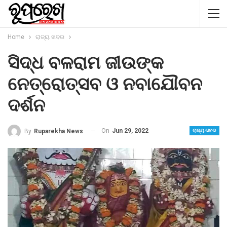
Home
ରାଜ୍ୟ ଖବର
ସିଦ୍ଧ ବଳରାମ ଜୀଉଙ୍କ
ନେତ୍ରୋତ୍ସବ ଓ ନବାଯୌବନ
ଦର୍ଶନ
On
Jun 29, 2022
By
Ruparekha News
ରାଜ୍ୟ ଖବର