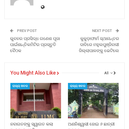
PREV POST
NEXT POST
ଭୁବନର ପ୍ରସିଦ୍ଧ ଗଣେଶ ପୂଜା
କୁକୁଡ଼ାଫାର୍ମ ସ୍ଥାନାନ୍ତର
ପାଇଁଶାନ୍ତିକମିଟିର ପ୍ରସ୍ତୁତି
ଦାବିରେ ମହୁଲପୁଞ୍ଜିବାସୀ
ବୈଠକ
ଜିଲ୍ଲାପାଳଙ୍କୁ ଭେଟିଲେ
You Might Also Like
All
ରାଜ୍ୟ ଖବର
ରାଜ୍ୟ ଖବର
ନବାଗତଙ୍କୁ ସ୍ୱାଗତ କଲା
ଅଣନିଶ୍ୱାସୀ ହୋଇ ୬ ଛାତ୍ରୀ