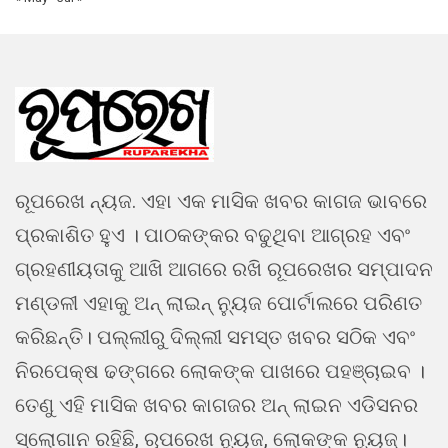
ରୂପରେଖ ନ୍ୟଜ. ଏହା ଏକ ମାସିକ ଖବର କାଗଜ ଭାବରେ
ପ୍ରକାଶିତ ହୁଏ । ପାଠକଙ୍କର ବଢୁଥିବା ଆଗ୍ରହ ଏବଂ
ଗ୍ରହଣୀୟତାକୁ ଆଖି ଆଗରେ ରଖି ରୂପରେଖର ସମ୍ପାଦନ
ମଣ୍ଡଳୀ ଏହାକୁ ଅନ୍ ଲାଇନ୍ ନ୍ୟୁଜ ପୋର୍ଟାଲରେ ପରିଣତ
କରିଛନ୍ତି। ପଲ୍ଲୀରୁ ଦିଲ୍ଲୀ ସମସ୍ତ ଖବର ସଠିକ ଏବଂ
ନିରପେକ୍ଷ ଢଙ୍ଗରେ ଲୋକଙ୍କ ପାଖରେ ପହଞ୍ଚାଇବ ।
ତେଣୁ ଏହି ମାସିକ ଖବର କାଗଜର ଅନ୍ ଲାଇନ ଏଡିସନର
ସ୍ଲୋଗାନ ରହିଛି, ରୂପରେଖ ନ୍ୟୁଜ, ଲୋକଙ୍କ ନ୍ୟୁଜ୍।