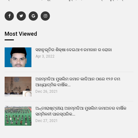
Most Viewed
ସହାନୁଭୂତିର ଶିକ୍ଷା ଦେଇଥାଏ ରମଜାନ ର ରୋଜା
Apr 3, 2022
ଅହମ୍ମଦିଆ ମୁସଲିମ ଜମାତ କାଦିଆନ ଠାରେ ୧୨୬ ତମ
ଆଧ୍ୟାତ୍ମିକ ବାର୍ଷିକ…
Dec 26, 2021
ଅନ୍ତଃରାଷ୍ଟ୍ରୀୟ ଅହମ୍ମଦିଆ ମୁସଲିମ ଜମାଅତର ବାର୍ଷିକ
ସମ୍ମିଳନୀ ପାରସ୍ପରିକ…
Dec 27, 2021