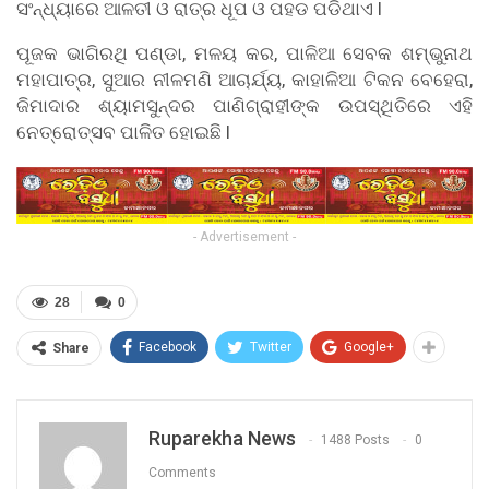
ସଂନ୍ଧ୍ୟାରେ ଆଳତୀ ଓ ରାତ୍ର ଧୂପ ଓ ପହଡ ପଡିଥାଏ l
ପୂଜକ ଭାଗିରଥି ପଣ୍ଡା, ମଳୟ କର, ପାଳିଆ ସେବକ ଶମ୍ଭୁନାଥ
ମହାପାତ୍ର, ସୁଆର ନୀଳମଣି ଆଚାର୍ଯ୍ୟ, କାହାଳିଆ ଟିକନ ବେହେରା,
ଜିମାଦାର ଶ୍ୟାମସୁନ୍ଦର ପାଣିଗ୍ରାହୀଙ୍କ ଉପସ୍ଥିତିରେ ଏହି
ନେତ୍ରୋତ୍ସବ ପାଳିତ ହୋଇଛି l
- Advertisement -
28
0
Facebook
Twitter
Google+
Share
Ruparekha News
1488 Posts
0
Comments