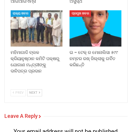
ଆଇଆଇଏମ୍‌ସି
ଅସୁସ୍ଥ
ରାଜ୍ୟ ଖବର
ପ୍ରମୁଖ ଖବର
ମହିମାଗାଦି ବ୍ଲକ
ଇ – ଟେକ୍ ର ମୋନାଲିସା ୫୯୯
କ୍ରିୟାନୁଷ୍ଠାନ କମିଟି ପକ୍ଷରୁ
ନମ୍ବର ରଖ୍ ଜିଲ୍ଲାକୁ ଗର୍ବିତ
ଯୋଗାଣ ମନ୍ତ୍ରୀଙ୍କୁ
କରିଛନ୍ତି
ଦାବିପତ୍ର ପ୍ରଦାନ
PREV
NEXT
Leave A Reply
Your email address will not be published.